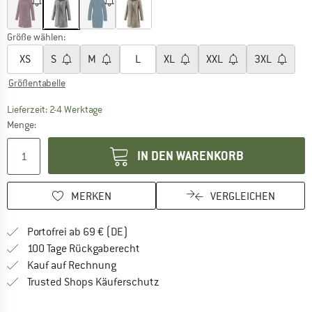
Größe wählen:
XS
S
M
L
XL
XXL
3XL
Größentabelle
Der Link öffnet sich in einer Infobox und beinhaltet
Lieferzeit: 2-4 Werktage
Menge:
IN DEN WARENKORB
MERKEN
VERGLEICHEN
Finde mehr Informationen zu den Versan
Portofrei ab 69 € (DE)
Gehe hier zu den Rückgabe-Richtlinie
100 Tage Rückgaberecht
Finde die Zahlungs-Infos hier! Öffnet sich 
Kauf auf Rechnung
Finde alle Infos hier!
Trusted Shops Käuferschutz