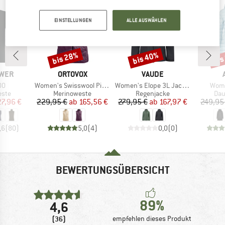
EINSTELLUNGEN
ALLE AUSWÄHLEN
bis 28%
bis 40%
bis
Rabatt
Rabatt
Raba
MARKE
MARKE
WER
ORTOVOX
VAUDE
Artikel
Artikel
Artik
00
Women's Swisswool Piz Duan Vest
Women's Elope 3L Jacket
Wome
gruppe
Produktgruppe
Produktgruppe
Pro
este
Merinoweste
Regenjacke
Dau
eis
duzierter Preis
Preis
reduzierter Preis
Preis
reduzierter Preis
27,96 €
229,95 €
ab
165,56 €
279,95 €
ab
167,97 €
249,95
,6
(
80
)
5,0
(
4
)
0,0
(
0
)
BEWERTUNGSÜBERSICHT
89%
4,6
(36)
empfehlen dieses Produkt