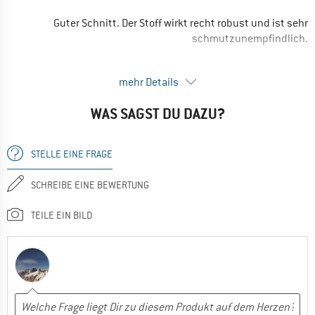
Guter Schnitt. Der Stoff wirkt recht robust und ist sehr
schmutzunempfindlich.
In dieser leichteren Qualität pfeift ganz schön der Wind durch.
mehr Details
Im Alltag auf dem Rad stets mit Windstopper zu kombinieren.
WAS SAGST DU DAZU?
Auf dem Fahrrad bleibt die hintere Kante regelmäßig am Sattel
hinten hängen. Ein Schlitz wäre gut.
STELLE EINE FRAGE
Taschen sind praktisch.
SCHREIBE EINE BEWERTUNG
VORTEILE
Guter Schnitt
TEILE EIN BILD
Atmungsaktiv
Leicht
NACHTEILE
Nicht winddicht
EINSATZBEREICH