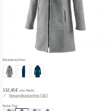
Detailansichten
Preis:
332,45
€
inkl. MwSt.
Deutschland. Informationen zu den Ver
Versandkostenfrei
(DE)
Farbe:
Fog