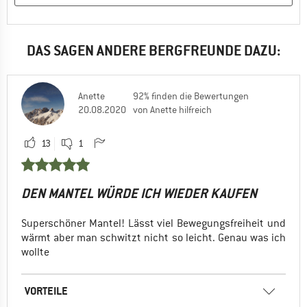
Freizeit
Nein, ich würde das Produkt nicht weiterempfehlen
DAS SAGEN ANDERE BERGFREUNDE DAZU:
Anette
92% finden die Bewertungen
20.08.2020
von Anette hilfreich
13
1
DEN MANTEL WÜRDE ICH WIEDER KAUFEN
Superschöner Mantel! Lässt viel Bewegungsfreiheit und
wärmt aber man schwitzt nicht so leicht. Genau was ich
wollte
VORTEILE