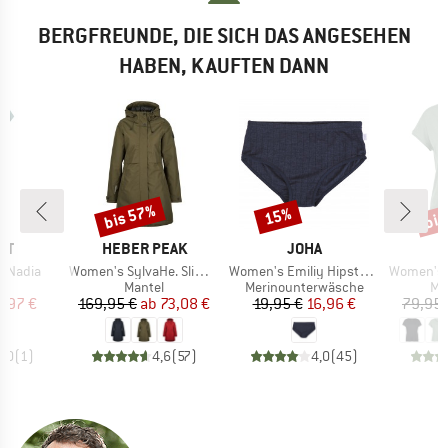
BERGFREUNDE, DIE SICH DAS ANGESEHEN
HABEN, KAUFTEN DANN
bis 57%
bis
15%
Rabatt
Rabatt
Raba
MARKE
MARKE
ST
HEBER PEAK
JOHA
Artikel
Artikel
Artikel
TNadia
Women's SylvaHe. Slim Fit Coat
Women's Emiliy Hipster Wool & Silk
Women's Merino155
uktgruppe
Produktgruppe
Produktgruppe
Pr
Mantel
Merinounterwäsche
Me
eis
duzierter Preis
Preis
reduzierter Preis
Preis
reduzierter Preis
1,97 €
169,95 €
ab
73,08 €
19,95 €
16,96 €
79,95 
5,0
(
1
)
4,6
(
57
)
4,0
(
45
)