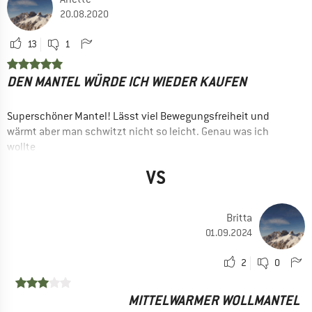
20.08.2020
13
1
DEN MANTEL WÜRDE ICH WIEDER KAUFEN
Superschöner Mantel! Lässt viel Bewegungsfreiheit und
wärmt aber man schwitzt nicht so leicht. Genau was ich
wollte
VORTEILE
VS
Atmungsaktiv
Guter Schnitt
Britta
01.09.2024
Ja, ich würde das Produkt einem Freund empfehlen
2
0
MITTELWARMER WOLLMANTEL