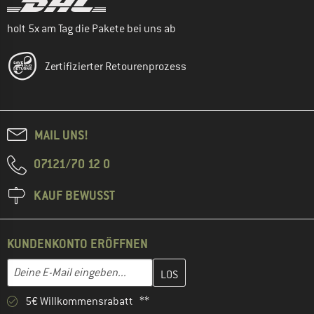
holt 5x am Tag die Pakete bei uns ab
Zertifizierter Retourenprozess
MAIL UNS!
07121/70 12 0
KAUF BEWUSST
KUNDENKONTO ERÖFFNEN
Gib hier deine E-Mail-Adresse ein und erstelle im nächsten Schri
E-Mail-Adresse
5€ Willkommensrabatt **