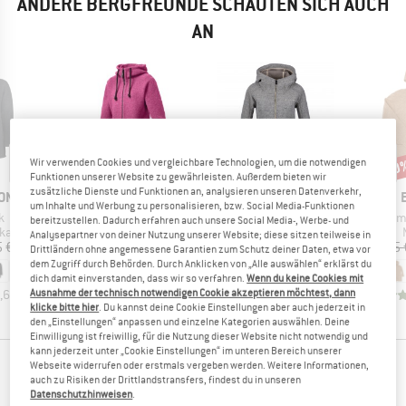
ANDERE BERGFREUNDE SCHAUTEN SICH AUCH
AN
55%
20
Wir verwenden Cookies und vergleichbare Technologien, um die notwendigen
Rabatt
Raba
Funktionen unserer Website zu gewährleisten. Außerdem bieten wir
zusätzliche Dienste und Funktionen an, analysieren unseren Datenverkehr,
MARKE
MARKE
ON
MUFFLON
VAUDE
um Inhalte und Werbung zu personalisieren, bzw. Social Media-Funktionen
Artikel
Artikel
Artik
k
Women's Carla
Women's Pellice Wool Jacket
Dam
bereitzustellen. Dadurch erfahren auch unsere Social Media-, Werbe- und
tgruppe
Produktgruppe
Produktgruppe
rka
Mantel
Wolljacke
Analysepartner von deiner Nutzung unserer Website; diese sitzen teilweise in
eis
Preis
Preis
reduzierter Preis
 €
360,95 €
199,95 €
89,98 €
253,95 
Drittländern ohne angemessene Garantien zum Schutz deiner Daten, etwa vor
dem Zugriff durch Behörden. Durch Anklicken von „Alle auswählen“ erklärst du
dich damit einverstanden, dass wir so verfahren.
Wenn du keine Cookies mit
Ausnahme der technisch notwendigen Cookie akzeptieren möchtest, dann
,6
(
19
)
4,7
(
48
)
4,3
(
114
)
klicke bitte hier
. Du kannst deine Cookie Einstellungen aber auch jederzeit in
den „Einstellungen“ anpassen und einzelne Kategorien auswählen. Deine
Einwilligung ist freiwillig, für die Nutzung dieser Website nicht notwendig und
kann jederzeit unter „Cookie Einstellungen“ im unteren Bereich unserer
Webseite widerrufen oder erstmals vergeben werden. Weitere Informationen,
DIESE PRODUKTE PASSEN IDEAL DAZU
auch zu Risiken der Drittlandstransfers, findest du in unseren
Datenschutzhinweisen
.