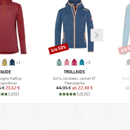
bis 50%
bis 
Rabatt
Rabat
+
1
+
3
MARKE
MARKE
VAUDE
TROLLKIDS
Artikel
Artik
ivigno Halfzip
Girl's Jondalen Jacket XT
Wome
uktgruppe
Produktgruppe
cepullover
Fleecejacke
Preis
reduzierter Preis
Preis
reduzierter Preis
5 €
23,62 €
44,95 €
ab
22,48 €
69
5,0
(
6
)
5,0
(
20
)