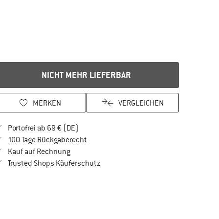
NICHT MEHR LIEFERBAR
MERKEN
VERGLEICHEN
Finde mehr Informationen zu den Versandkos
Portofrei ab 69 € (DE)
Gehe hier zu den Rückgabe-Richtlinien Öf
100 Tage Rückgaberecht
Finde die Zahlungs-Infos hier! Öffnet sich in 
Kauf auf Rechnung
Finde alle Infos hier!
Trusted Shops Käuferschutz