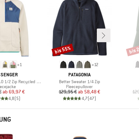
bis 55%
bis 
Rabatt
Rabat
+
1
+
12
RKE
MARKE
SSENGER
PATAGONIA
Artikel
ip Recycled Sherpa Fleece
Better Sweater 1/4 Zip
oduktgruppe
Produktgruppe
eecejacke
Fleecepullover
Preis
reduzierter Preis
Preis
reduzierter Preis
€
ab
69,97 €
129,95 €
ab
58,48 €
12
4,8
(
5
)
4,7
(
47
)
TUNG