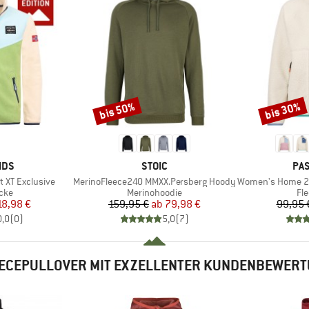
bis 50%
bis 30%
Rabatt
Rabatt
MARKE
MA
IDS
STOIC
PA
Artikel
Artikel
t XT Exclusive
MerinoFleece240 MMXX.Persberg Hoody
Women's Home 2.0 1/2 Z
gruppe
Produktgruppe
Pr
cke
Merinohoodie
Fl
eis
duzierter Preis
Preis
reduzierter Preis
18,98 €
159,95 €
ab
79,98 €
99,95 
0,0
(
0
)
5,0
(
7
)
ECEPULLOVER MIT EXZELLENTER KUNDENBEWER