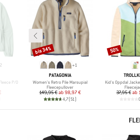
bis 34%
50%
Rabatt
Rabatt
2
+
1
MARKE
MARKE
PATAGONIA
TROLLK
Artikel
Artikel
Fleece P/O
Women's Retro Pile Marsupial
Kid's Oppdal Jacke
Produktgruppe
Produkt
Fleecepullover
Fleeceja
rter Preis
Preis
reduzierter Preis
Pr
re
€
149,95 €
ab
98,97 €
37,95 €
ab
)
4,7
(
51
)
FLE