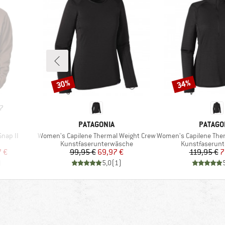
30%
34%
Rabatt
Rabatt
7
MARKE
MARKE
PATAGONIA
PATAGO
Artikel
Artikel
Snap II
Women's Capilene Thermal Weight Crew
Women's Capilene Thermal
Produktgruppe
Produktgrupp
Kunstfaserunterwäsche
Kunstfaserun
rter Preis
Preis
reduzierter Preis
Pr
re
7 €
99,95 €
69,97 €
119,95 €
7
)
5,0
(
1
)