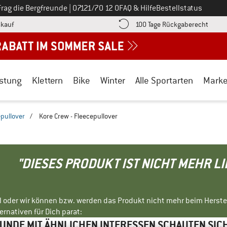
Ruf uns an unter
Frag die Bergfreunde
|
07121/70 12 0
FAQ & Hilfe
Bestellstatus
Finde die Zahlungs-Infos hier! Öffnet sich in einer Infobox
Gehe h
kauf
100 Tage Rückgaberecht
stung
Klettern
Bike
Winter
Alle Sportarten
Mark
pullover
/
Kore Crew - Fleecepullover
"DIESES PRODUKT IST NICHT MEHR L
ll oder wir können bzw. werden das Produkt nicht mehr beim Herste
rnativen für Dich parat:
NDE MIT ÄHNLICHEN INTERESSEN SCHAUTEN SIC