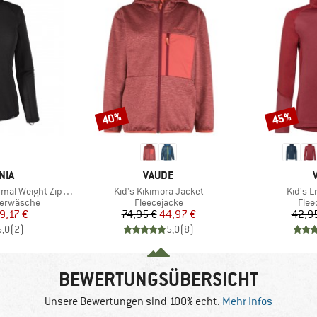
40%
45%
Rabatt
Rabatt
MARKE
NIA
VAUDE
Artikel
Artikel
 Weight Zip Neck
Kid's Kikimora Jacket
Kid's L
e
Produktgruppe
Prod
terwäsche
Fleecejacke
Flee
eis
duzierter Preis
Preis
reduzierter Preis
9,17 €
74,95 €
44,97 €
42,9
5,0
(
2
)
5,0
(
8
)
BEWERTUNGSÜBERSICHT
Unsere Bewertungen sind 100% echt.
Mehr Infos