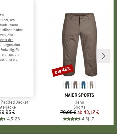
 zu
erkehr, um
 auch unsere
rittländern ohne
von „Alle
ahme der
tellungen aber
reiwillig, für
ereich unserer
dstransfers,
bis 46%
Rabatt
RKE
LLRÄVEN
MARKE
MAIER SPORTS
 Padded Jacket
Artikel
Jens
oduktgruppe
nterjacke
Produktgruppe
Shorts
99,95 €
Preis
79,95 €
ab
Preis
reduzierter Preis
43,17 €
4,5
(
26
)
4,5
(
17
)