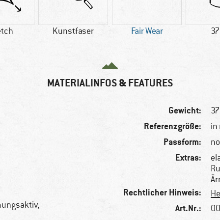
etch
Kunstfaser
Fair Wear
37
MATERIALINFOS & FEATURES
Gewicht:
37
Referenzgröße:
in
Passform:
no
Extras:
el
Ru
Är
Rechtlicher Hinweis:
He
mungsaktiv,
Art.Nr.:
00