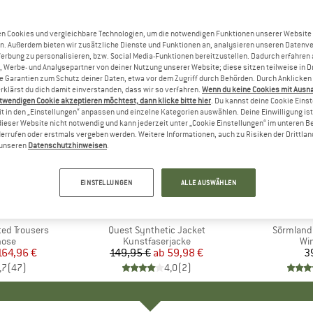
n Cookies und vergleichbare Technologien, um die notwendigen Funktionen unserer Website
n. Außerdem bieten wir zusätzliche Dienste und Funktionen an, analysieren unseren Datenv
Werbung zu personalisieren, bzw. Social Media-Funktionen bereitzustellen. Dadurch erfahren
, Werbe- und Analysepartner von deiner Nutzung unserer Website; diese sitzen teilweise in D
Garantien zum Schutz deiner Daten, etwa vor dem Zugriff durch Behörden. Durch Anklicken 
rklärst du dich damit einverstanden, dass wir so verfahren.
Wenn du keine Cookies mit Ausn
twendigen Cookie akzeptieren möchtest, dann klicke bitte hier
. Du kannst deine Cookie Eins
t in den „Einstellungen“ anpassen und einzelne Kategorien auswählen. Deine Einwilligung ist f
dieser Website nicht notwendig und kann jederzeit unter „Cookie Einstellungen“ im unteren B
errufen oder erstmals vergeben werden. Weitere Informationen, auch zu Risiken der Drittlan
n unseren
Datenschutzhinweisen
.
bis 60%
Rabatt
EINSTELLUNGEN
ALLE AUSWÄHLEN
+
5
ÄVEN
MARKE
THE NORTH FACE
MA
FJÄ
ted Trousers
Artikel
Quest Synthetic Jacket
Artikel
Sörmland
gruppe
hose
Produktgruppe
Kunstfaserjacke
Pr
Wi
eis
duzierter Preis
164,96 €
149,95 €
ab
Preis
reduzierter Preis
59,98 €
3
,7
(
47
)
4,0
(
2
)