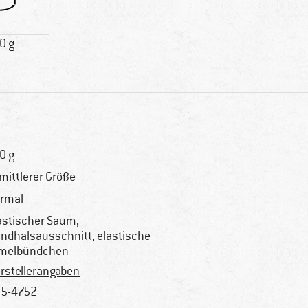
0 g
0 g
 mittlerer Größe
rmal
astischer Saum,
ndhalsausschnitt, elastische
melbündchen
rstellerangaben
5-4752