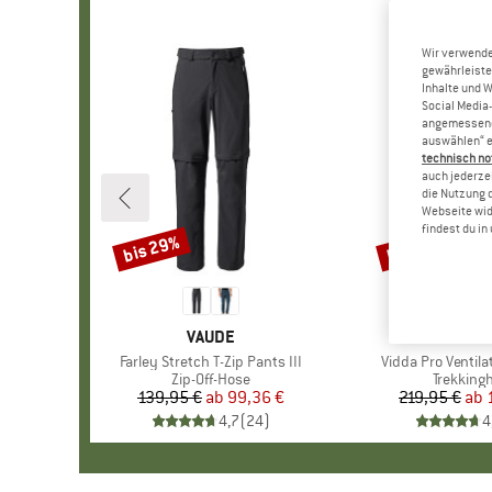
Wir verwende
gewährleiste
Inhalte und 
Social Media-
angemessene 
auswählen“ e
technisch no
auch jederzei
die Nutzung 
Webseite wid
findest du i
bis 29%
bis 25%
Rabatt
Rabatt
MARKE
VAUDE
MARKE
FJÄLLR
Artikel
Farley Stretch T-Zip Pants III
Artikel
Vidda Pro Ventila
Produktgruppe
Zip-Off-Hose
Produkt
Trekking
139,95 €
ab
Preis
reduzierter Preis
99,36 €
219,95 €
ab
Pr
re
4,7
(
24
)
4