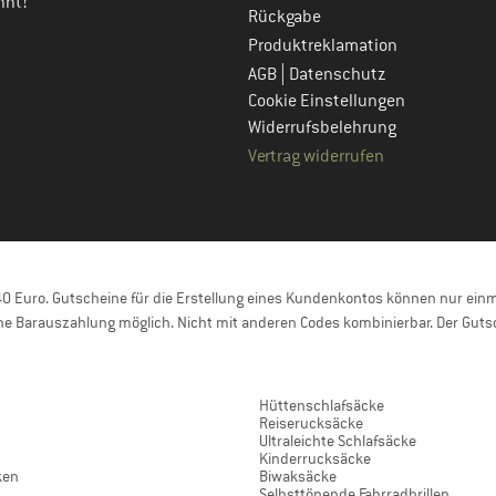
nnt!
Rückgabe
Produktreklamation
|
AGB
Datenschutz
Cookie Einstellungen
Widerrufsbelehrung
Vertrag widerrufen
 Euro. Gutscheine für die Erstellung eines Kundenkontos können nur einma
e Barauszahlung möglich. Nicht mit anderen Codes kombinierbar. Der Gutsc
Hüttenschlafsäcke
Reiserucksäcke
Ultraleichte Schlafsäcke
Kinderrucksäcke
ken
Biwaksäcke
Selbsttönende Fahrradbrillen