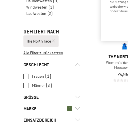
Daunenwesten
(9)
die Nutzung 
Windwesten
(1)
Webseite wid
findest du i
Laufwesten
(2)
GEFILTERT NACH
The North Face
Alle Filter zurücksetzen
THE NORT
Women's Yum
GESCHLECHT
Fleecew
75,95
(1)
Frauen
(2)
Männer
GRÖSSE
MARKE
1
XS
S
M
L
XL
EINSATZBEREICH
XXL