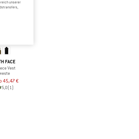
ereich unserer
dstransfers,
TH FACE
eece Vest
weste
b 45,47 €
5,0
(1)