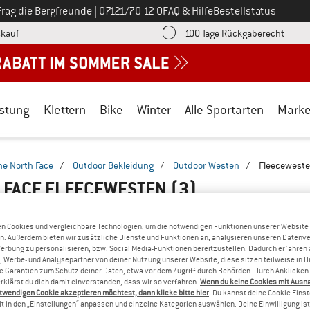
Ruf uns an unter
Frag die Bergfreunde
|
07121/70 12 0
FAQ & Hilfe
Bestellstatus
Finde die Zahlungs-Infos hier! Öffnet sich in einer Infobox
Gehe h
kauf
100 Tage Rückgaberecht
stung
Klettern
Bike
Winter
Alle Sportarten
Mark
he North Face
/
Outdoor Bekleidung
/
Outdoor Westen
/
Fleecewest
 FACE FLEECEWESTEN
(3)
n Cookies und vergleichbare Technologien, um die notwendigen Funktionen unserer Website
n. Außerdem bieten wir zusätzliche Dienste und Funktionen an, analysieren unseren Datenv
Werbung zu personalisieren, bzw. Social Media-Funktionen bereitzustellen. Dadurch erfahren
, Werbe- und Analysepartner von deiner Nutzung unserer Website; diese sitzen teilweise in D
Garantien zum Schutz deiner Daten, etwa vor dem Zugriff durch Behörden. Durch Anklicken 
rklärst du dich damit einverstanden, dass wir so verfahren.
Wenn du keine Cookies mit Ausn
twendigen Cookie akzeptieren möchtest, dann klicke bitte hier
. Du kannst deine Cookie Eins
t in den „Einstellungen“ anpassen und einzelne Kategorien auswählen. Deine Einwilligung ist f