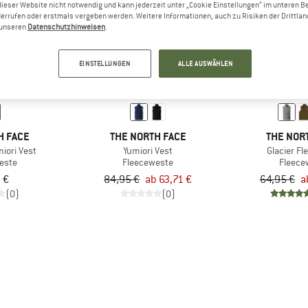
dieser Website nicht notwendig und kann jederzeit unter „Cookie Einstellungen“ im unteren B
errufen oder erstmals vergeben werden. Weitere Informationen, auch zu Risiken der Drittlan
n unseren
Datenschutzhinweisen
.
bis 25%
bis 30%
EINSTELLUNGEN
ALLE AUSWÄHLEN
H FACE
THE NORTH FACE
THE NOR
iori Vest
Yumiori Vest
Glacier Fl
este
Fleeceweste
Fleece
 €
84,95 €
ab 63,71 €
64,95 €
a
(0)
(0)