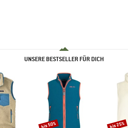
UNSERE BESTSELLER FÜR DICH
bis 50%
bis 25%
Rabatt
Rabatt