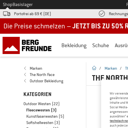
Zum
Shop
Basislager
Portofrei ab 69 € (DE)
Rechnungs
Jetzt bis zu 50% Rabatt im Sommer Sale
Bekleidung
Schuhe
Ausrü
Startseite
Marken
/
Marken
/
T
The North Face
THE NORTH
Outdoor Bekleidung
KATEGORIEN
Wir verwende
gewährleiste
Inhalte und 
Outdoor Westen
(22)
Social Media-
Fleecewesten
(3)
angemessene 
Kunstfaserwesten
(5)
auswählen“ e
technisch no
Softshellwesten
(3)
auch jederzei