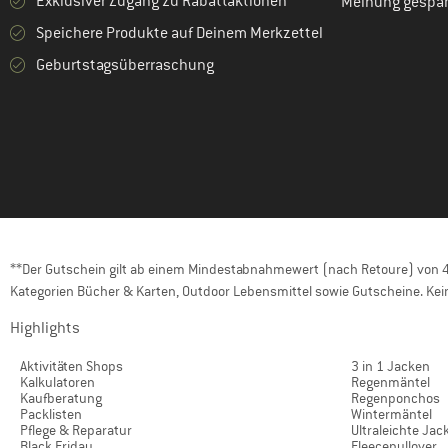
Exklusiver Zugang zu Rabattaktionen
Meinung gespa
(2)
Trollkids
Speichere Produkte auf Deinem Merkzettel
(5)
Vaude
Geburtstagsüberraschung
(1)
Whistler
**Der Gutschein gilt ab einem Mindestabnahmewert (nach Retoure) von 40
Kategorien Bücher & Karten, Outdoor Lebensmittel sowie Gutscheine. Kein
Highlights
Aktivitäten Shops
3 in 1 Jacken
Kalkulatoren
Regenmäntel
Kaufberatung
Regenponchos
Packlisten
Wintermäntel
Pflege & Reparatur
Ultraleichte Jac
Black Friday
Fleecepullover