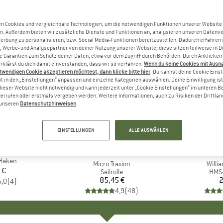
n Cookies und vergleichbare Technologien, um die notwendigen Funktionen unserer Website
n. Außerdem bieten wir zusätzliche Dienste und Funktionen an, analysieren unseren Datenv
Werbung zu personalisieren, bzw. Social Media-Funktionen bereitzustellen. Dadurch erfahren
, Werbe- und Analysepartner von deiner Nutzung unserer Website; diese sitzen teilweise in D
Garantien zum Schutz deiner Daten, etwa vor dem Zugriff durch Behörden. Durch Anklicken 
rklärst du dich damit einverstanden, dass wir so verfahren.
Wenn du keine Cookies mit Ausn
twendigen Cookie akzeptieren möchtest, dann klicke bitte hier
. Du kannst deine Cookie Eins
t in den „Einstellungen“ anpassen und einzelne Kategorien auswählen. Deine Einwilligung ist f
dieser Website nicht notwendig und kann jederzeit unter „Cookie Einstellungen“ im unteren B
errufen oder erstmals vergeben werden. Weitere Informationen, auch zu Risiken der Drittlan
n unseren
Datenschutzhinweisen
.
EINSTELLUNGEN
ALLE AUSWÄHLEN
KE
L
MARKE
PETZL
 Haken
Artikel
Micro Traxion
Artike
Willi
 €
eis
Produktgruppe
Seilrolle
Prod
HMS-
85,45 €
Preis
2
5,0
(
4
)
4,9
(
48
)