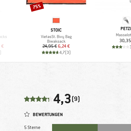
75%
Rabatt
MARK
PETZ
MARKE
STOIC
Artikel
Masselo
Artikel
ocks
VietasSt. Bivy Bag
Pr
30,35
e
Produktgruppe
Biwaksack
rter Preis
Preis
reduzierter Preis
 €
24,95 €
6,24 €
)
4,7
(
3
)
4,3
(9)
BEWERTUNGEN
5 Sterne