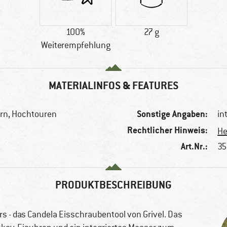
100%
27 g
Weiterempfehlung
MATERIALINFOS & FEATURES
Sonstige Angaben:
tern, Hochtouren
in
Rechtlicher Hinweis:
He
Art.Nr.:
35
PRODUKTBESCHREIBUNG
rs - das Candela Eisschraubentool von Grivel. Das