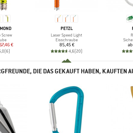
MARKE
AMOND
PETZL
Artikel
A
ce Screw
Laser Speed Light
R
gruppe
Produktgruppe
Prod
aube
Eisschraube
Siche
eis
duzierter Preis
Preis
67,46 €
85,45 €
ab
5,0
(
6
)
4,6
(
20
)
GFREUNDE, DIE DAS GEKAUFT HABEN, KAUFTEN 