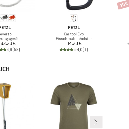
10%
Rabat
MARKE
MARKE
PETZL
PETZL
rtikel
Artikel
everso
Caritool Evo
uktgruppe
Produktgruppe
rungsgerät
Eisschraubenholster
Preis
Preis
33,20 €
14,20 €
4,9
(
55
)
4,0
(
1
)
AUCH