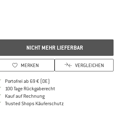
NICHT MEHR LIEFERBAR
MERKEN
VERGLEICHEN
Finde mehr Informationen zu den Versandkos
Portofrei ab 69 € (DE)
Gehe hier zu den Rückgabe-Richtlinien Öf
100 Tage Rückgaberecht
Finde die Zahlungs-Infos hier! Öffnet sich in 
Kauf auf Rechnung
Finde alle Infos hier!
Trusted Shops Käuferschutz