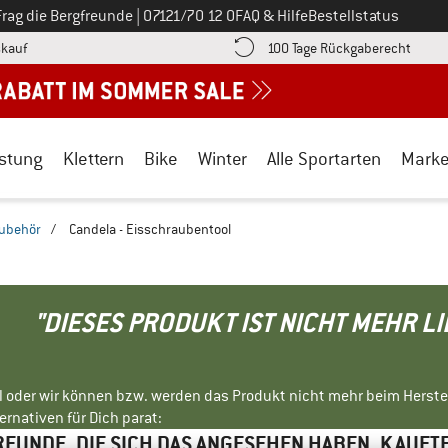
Ruf uns an unter
Frag die Bergfreunde
|
07121/70 12 0
FAQ & Hilfe
Bestellstatus
Finde die Zahlungs-Infos hier! Öffnet sich in einer Infobox
Gehe h
kauf
100 Tage Rückgaberecht
stung
Klettern
Bike
Winter
Alle Sportarten
Mark
zubehör
/
Candela - Eisschraubentool
"DIESES PRODUKT IST NICHT MEHR L
ll oder wir können bzw. werden das Produkt nicht mehr beim Herste
rnativen für Dich parat:
EUNDE, DIE SICH DAS ANGESEHEN HABEN, KAUFT