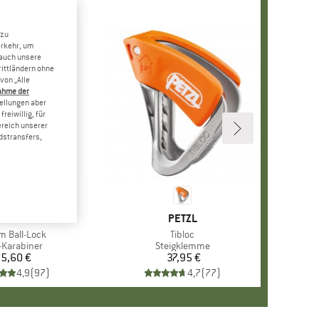
 zu
erkehr, um
 auch unsere
rittländern ohne
von „Alle
ahme der
tellungen aber
reiwillig, für
ereich unserer
dstransfers,
MARKE
PETZL
MARKE
PETZL
l
am Ball-Lock
Artikel
Tibloc
uktgruppe
Karabiner
Produktgruppe
Steigklemme
5,60 €
Preis
37,95 €
Preis
4,9
(
97
)
4,7
(
77
)