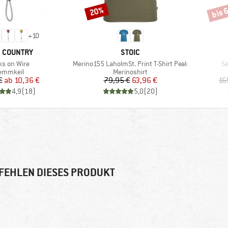
bis 
20%
Rabatt
Rabat
+
10
KE
MARKE
 COUNTRY
STOIC
el
Artikel
Ar
ks on Wire
Merino155 LaholmSt. Print T-Shirt Peak
Se
oduktgruppe
Produktgruppe
emmkeil
Merinoshirt
Preis
reduzierter Preis
Preis
reduzierter Preis
€
ab
10,36 €
79,95 €
63,96 €
16
4,9
(
18
)
5,0
(
20
)
FEHLEN DIESES PRODUKT