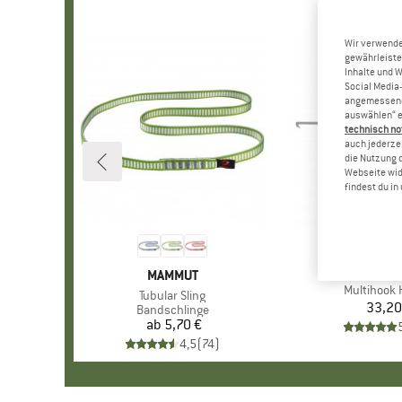
Wir verwende
gewährleiste
Inhalte und 
Social Media-
angemessene 
auswählen“ e
technisch no
auch jederzei
die Nutzung 
Webseite wid
findest du i
MAR
PETZ
MARKE
MAMMUT
Artikel
Multihook
Artikel
Tubular Sling
33,20
Pr
Produktgruppe
Bandschlinge
ab
5,70 €
Preis
4,5
(
74
)