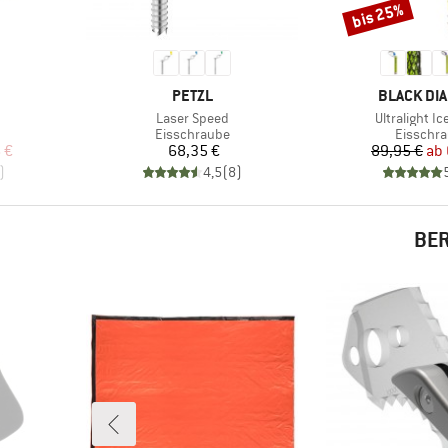
bis 25%
Rabatt
MARKE
MARKE
PETZL
BLACK DI
Artikel
Artikel
Laser Speed
Ultralight I
e
Produktgruppe
Produkt
Eisschraube
Eisschr
rter Preis
Preis
Pr
re
 €
68,35 €
89,95 €
ab
)
4,5
(
8
)
BER