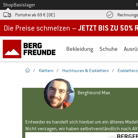
Zum
Shop
Basislager
Portofrei ab 69 € (DE)
Rechnungs
Jetzt bis zu 50% Rabatt im Sommer Sale
Bekleidung
Schuhe
Ausrü
Startseite
/
Klettern
/
Hochtouren & Eisklettern
/
Eiskletter
Bergfreund Max
Entweder es handelt sich hierbei um ein älteres Mode
Nicht verzagen, wir haben selbstverständlich noch Alte
BERGFR