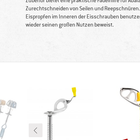
Zubehör bietet eine praktische Fädelhilfe für Ab
Zurechtschneiden von Seilen und Reepschnüren. Z
Eispropfen im Inneren der Eisschrauben benutzen.
wieder seinen großen Nutzen beweist.