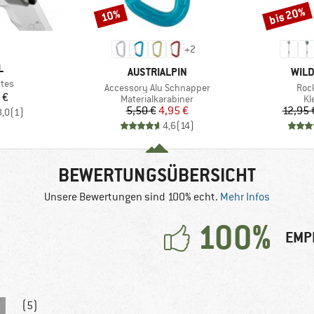
bis 20%
10%
Rabatt
Rabatt
+
2
E
L
MARKE
MAR
AUSTRIALPIN
WILD
ttes
Artikel
Artik
Accessory Alu Schnapper
Roc
eis
 €
Produktgruppe
Pr
Materialkarabiner
Kl
Preis
reduzierter Preis
5,50 €
4,95 €
12,95 
3,0
(
1
)
4,6
(
14
)
BEWERTUNGSÜBERSICHT
Unsere Bewertungen sind 100% echt.
Mehr Infos
100%
EMP
(5)