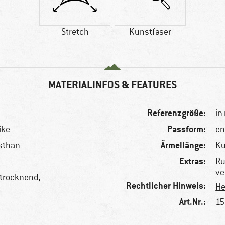
Stretch
Kunstfaser
MATERIALINFOS & FEATURES
Referenzgröße:
in
Passform:
ike
en
Ärmellänge:
asthan
K
Extras:
Ru
ve
ltrocknend,
Rechtlicher Hinweis:
He
Art.Nr.:
15