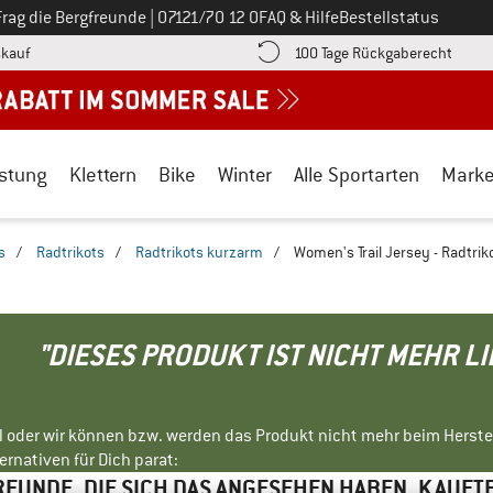
Ruf uns an unter
Frag die Bergfreunde
|
07121/70 12 0
FAQ & Hilfe
Bestellstatus
Finde die Zahlungs-Infos hier! Öffnet sich in einer Infobox
Gehe h
kauf
100 Tage Rückgaberecht
stung
Klettern
Bike
Winter
Alle Sportarten
Mark
s
/
Radtrikots
/
Radtrikots kurzarm
/
Women's Trail Jersey - Radtrik
"DIESES PRODUKT IST NICHT MEHR L
ll oder wir können bzw. werden das Produkt nicht mehr beim Herste
rnativen für Dich parat:
EUNDE, DIE SICH DAS ANGESEHEN HABEN, KAUFT