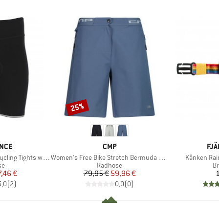
25%
Rabatt
MARKE
MA
NCE
CMP
FJÄ
Artikel
Artikel
 Tights w/ Gel-Pad
Women's Free Bike Stretch Bermuda + Mesh Underwear
Kånken Rai
tgruppe
Produktgruppe
Pr
se
Radhose
Br
eis
duzierter Preis
Preis
reduzierter Preis
7,46 €
79,95 €
59,96 €
1
5,0
(
2
)
0,0
(
0
)