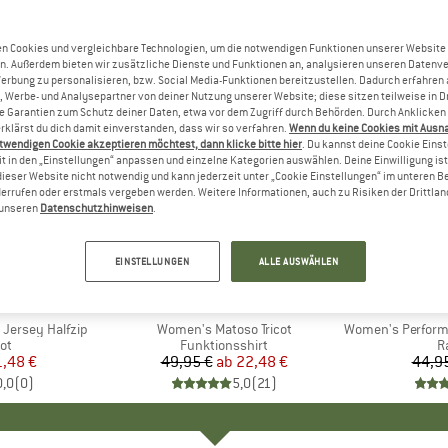
n Cookies und vergleichbare Technologien, um die notwendigen Funktionen unserer Website
n. Außerdem bieten wir zusätzliche Dienste und Funktionen an, analysieren unseren Datenv
Werbung zu personalisieren, bzw. Social Media-Funktionen bereitzustellen. Dadurch erfahren
, Werbe- und Analysepartner von deiner Nutzung unserer Website; diese sitzen teilweise in D
Garantien zum Schutz deiner Daten, etwa vor dem Zugriff durch Behörden. Durch Anklicken 
rklärst du dich damit einverstanden, dass wir so verfahren.
Wenn du keine Cookies mit Ausn
twendigen Cookie akzeptieren möchtest, dann klicke bitte hier
. Du kannst deine Cookie Eins
t in den „Einstellungen“ anpassen und einzelne Kategorien auswählen. Deine Einwilligung ist f
dieser Website nicht notwendig und kann jederzeit unter „Cookie Einstellungen“ im unteren B
errufen oder erstmals vergeben werden. Weitere Informationen, auch zu Risiken der Drittlan
n unseren
Datenschutzhinweisen
.
bis 55%
57%
Rabatt
Rabatt
EINSTELLUNGEN
ALLE AUSWÄHLEN
E
O
MARKE
VAUDE
Jersey Halfzip
Artikel
Women's Matoso Tricot
Artikel
Women's PerformanceMe
tgruppe
ot
Produktgruppe
Funktionsshirt
P
R
eis
duzierter Preis
1,48 €
49,95 €
ab
Preis
reduzierter Preis
22,48 €
44,9
0,0
(
0
)
5,0
(
21
)