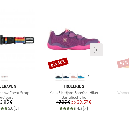
bis 30%
57%
Rabatt
Rabat
+
3
RKE
MARKE
LLRÄVEN
TROLLKIDS
Artikel
Artikel
nbow Chest Strap
Kid's Eikefjord Barefoot Hiker
Women'
oduktgruppe
Produktgruppe
ustgurt
Barfußschuhe
Preis
Preis
reduzierter Preis
2,95 €
47,95 €
ab
33,57 €
5,0
(
1
)
4,3
(
7
)