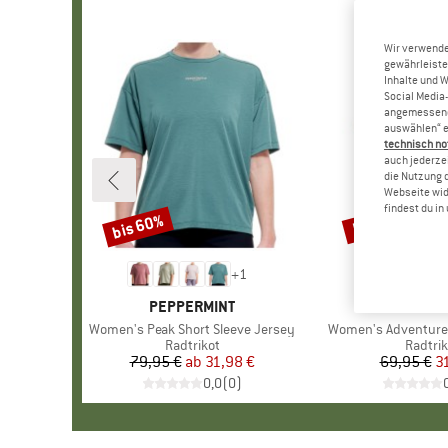
Wir verwende
gewährleiste
Inhalte und 
Social Media-
angemessene 
auswählen“ e
technisch no
auch jederzei
die Nutzung 
Webseite wid
findest du i
bis 60%
55%
Rabatt
Rabatt
+
1
MARKE
PEPPERMINT
MARK
GONS
Artikel
Women's Peak Short Sleeve Jersey
Artikel
Women's Adventure 
Produktgruppe
Radtrikot
Produk
Radtrik
79,95 €
ab
Preis
reduzierter Preis
31,98 €
69,95 €
Pr
re
3
0,0
(
0
)