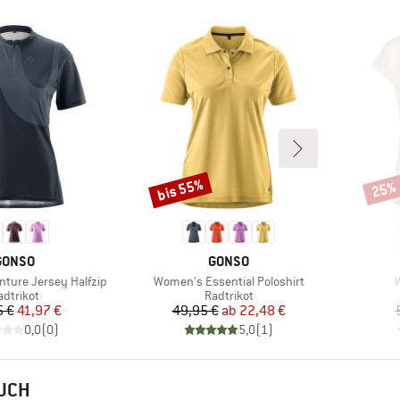
bis 55%
25%
Rabatt
Rabat
MARKE
MARKE
GONSO
GONSO
Artikel
A
ture Jersey Halfzip
Women's Essential Poloshirt
roduktgruppe
Produktgruppe
adtrikot
Radtrikot
Preis
reduzierter Preis
Preis
reduzierter Preis
5 €
41,97 €
49,95 €
ab
22,48 €
0,0
(
0
)
5,0
(
1
)
AUCH