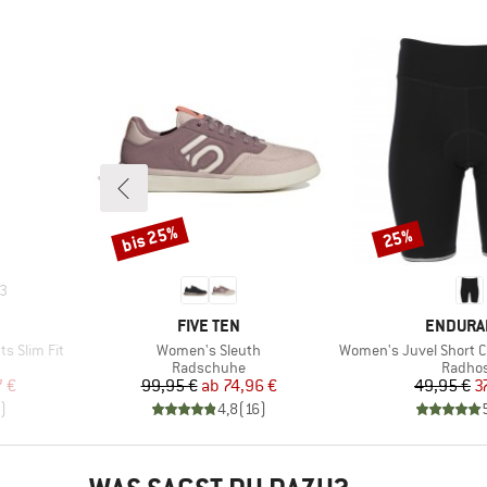
bis 25%
25%
Rabatt
Rabatt
3
MARKE
MARKE
FIVE TEN
ENDURA
Artikel
Artikel
ts Slim Fit
Women's Sleuth
Women's Juvel Short Cycling
e
Produktgruppe
Produk
Radschuhe
Radho
rter Preis
Preis
reduzierter Preis
Pr
re
7 €
99,95 €
ab
74,96 €
49,95 €
3
)
4,8
(
16
)