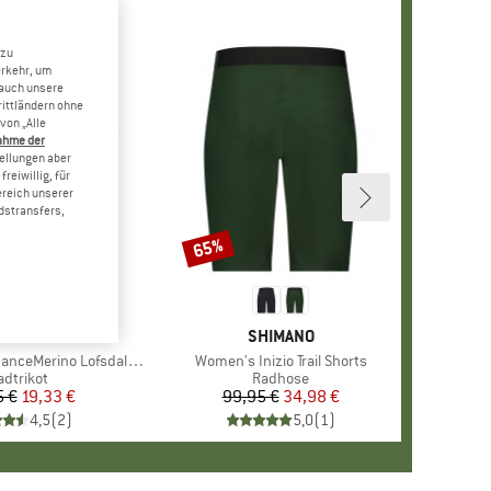
 zu
erkehr, um
 auch unsere
rittländern ohne
von „Alle
ahme der
tellungen aber
reiwillig, für
ereich unserer
dstransfers,
65%
Rabatt
MARKE
STOIC
MARKE
SHIMANO
rino LofsdalenSt. MTB S/S
Artikel
Women's Inizio Trail Shorts
roduktgruppe
adtrikot
Produktgruppe
Radhose
5 €
Preis
reduzierter Preis
19,33 €
99,95 €
Preis
reduzierter Preis
34,98 €
4,5
(
2
)
5,0
(
1
)