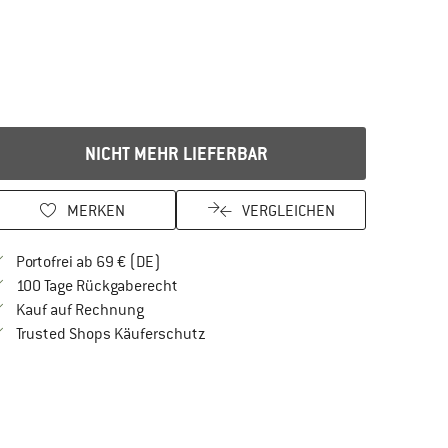
NICHT MEHR LIEFERBAR
MERKEN
VERGLEICHEN
Finde mehr Informationen zu den Versandkos
Portofrei ab 69 € (DE)
Gehe hier zu den Rückgabe-Richtlinien Öf
100 Tage Rückgaberecht
Finde die Zahlungs-Infos hier! Öffnet sich in 
Kauf auf Rechnung
Finde alle Infos hier!
Trusted Shops Käuferschutz