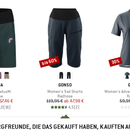
bis 60%
30%
Rabatt
Rabatt
E
MARKE
JA
GONSO
Artikel
Artikel
adusM.
Women's Trail Shorts
Women's Adven
tgruppe
Produktgruppe
P
se
Radhose
R
eis
duzierter Preis
Preis
reduzierter Preis
67,46 €
119,95 €
ab
47,98 €
59,9
,0
(
16
)
4,5
(
2
)
GFREUNDE, DIE DAS GEKAUFT HABEN, KAUFTEN 