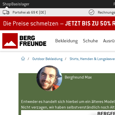
Zum
Shop
Basislager
Portofrei ab 69 € (DE)
Rechnungs
Jetzt bis zu 50% Rabatt im Sommer Sale
Bekleidung
Schuhe
Ausrü
Startseite
/
Outdoor Bekleidung
/
Shirts, Hemden & Longsleeve
Bergfreund Max
Entweder es handelt sich hierbei um ein älteres Mode
Nicht verzagen, wir haben selbstverständlich noch Alte
BERGFR