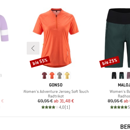
bis 55%
bis 25%
Rabatt
Rabatt
9
MARKE
MARK
GONSO
MALO
Artikel
Artikel
Women's Adventure Jersey Soft Touch
Women's B
ppe
Produktgruppe
Produk
Radtrikot
Radho
rter Preis
Preis
reduzierter Preis
Pr
re
 €
69,95 €
ab
31,48 €
89,95 €
ab
)
4,0
(
1
)
5
BER