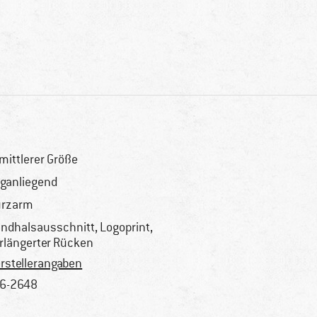
 mittlerer Größe
ganliegend
urzarm
ndhalsausschnitt, Logoprint,
rlängerter Rücken
rstellerangaben
6-2648