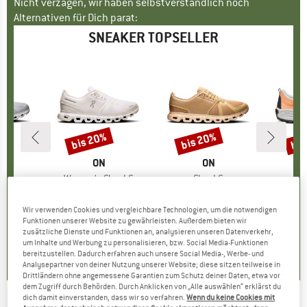
Nicht verzagen, wir haben selbstverständlich noch
Alternativen für Dich parat:
SNEAKER TOPSELLER
bis 20%
bis 20%
bis
Rabatt
Rabatt
Raba
RKE
MARKE
ON
MARKE
ON
M
S
Wide
Artikel
Women's Cloud 6
Artikel
Cloud 6
ktgruppe
er
Produktgruppe
Sneaker
Produktgruppe
Sneaker
Prod
Frei
5 €
eis
159,95 €
ab
Preis
reduzierter Preis
127,96 €
159,95 €
ab
Preis
reduzierter Preis
127,96 €
159,95 
Wir verwenden Cookies und vergleichbare Technologien, um die notwendigen
+
9
+
8
Funktionen unserer Website zu gewährleisten. Außerdem bieten wir
zusätzliche Dienste und Funktionen an, analysieren unseren Datenverkehr,
5,0
(
1
)
4,7
(
48
)
4,1
(
23
)
um Inhalte und Werbung zu personalisieren, bzw. Social Media-Funktionen
bereitzustellen. Dadurch erfahren auch unsere Social Media-, Werbe- und
Analysepartner von deiner Nutzung unserer Website; diese sitzen teilweise in
Drittländern ohne angemessene Garantien zum Schutz deiner Daten, etwa vor
dem Zugriff durch Behörden. Durch Anklicken von „Alle auswählen“ erklärst du
dich damit einverstanden, dass wir so verfahren.
Wenn du keine Cookies mit