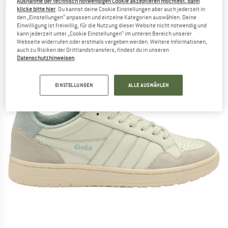
Ausnahme der technisch notwendigen Cookie akzeptieren möchtest, dann
GOLA
-
Women's Eagle - Sneaker
klicke bitte hier
. Du kannst deine Cookie Einstellungen aber auch jederzeit in
den „Einstellungen“ anpassen und einzelne Kategorien auswählen. Deine
(0)
Einwilligung ist freiwillig, für die Nutzung dieser Website nicht notwendig und
kann jederzeit unter „Cookie Einstellungen“ im unteren Bereich unserer
Webseite widerrufen oder erstmals vergeben werden. Weitere Informationen,
auch zu Risiken der Drittlandstransfers, findest du in unseren
Datenschutzhinweisen
.
EINSTELLUNGEN
ALLE AUSWÄHLEN