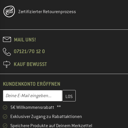
Zertifizierter Retourenprozess
MAIL UNS!
07121/70 12 0
KAUF BEWUSST
KUNDENKONTO ERÖFFNEN
Gib hier deine E-Mail-Adresse ein und erstelle im nächsten Schri
E-Mail-Adresse
5€ Willkommensrabatt **
Exklusiver Zugang zu Rabattaktionen
Speichere Produkte auf Deinem Merkzettel