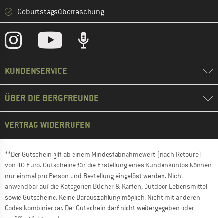
Geburtstagsüberraschung
KUNDENSERVICE
ÜBER DIE BERGFREUNDE
VERTRAG WIDERRUFEN
**Der Gutschein gilt ab einem Mindestabnahmewert (nach Retoure)
von 40 Euro. Gutscheine für die Erstellung eines Kundenkontos können
nur einmal pro Person und Bestellung eingelöst werden. Nicht
anwendbar auf die Kategorien Bücher & Karten, Outdoor Lebensmittel
sowie Gutscheine. Keine Barauszahlung möglich. Nicht mit anderen
Codes kombinierbar. Der Gutschein darf nicht weitergegeben oder