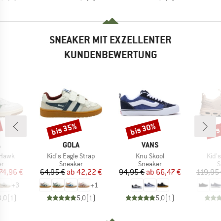
SNEAKER MIT EXZELLENTER
KUNDENBEWERTUNG
bis 35%
bis 30%
bis
Rabatt
Rabatt
Raba
KE
MARKE
MARKE
A
GOLA
VANS
Artikel
Artikel
Artik
Hawk
Kid's Eagle Strap
Knu Skool
Kid'
ktgruppe
Produktgruppe
Produktgruppe
P
er
Sneaker
Sneaker
S
eis
duzierter Preis
Preis
reduzierter Preis
Preis
reduzierter Preis
74,96 €
64,95 €
ab
42,22 €
94,95 €
ab
66,47 €
119,95
+
3
+
1
3,0
(
1
)
5,0
(
1
)
5,0
(
1
)