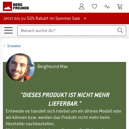
Zum Kundenkonto
Zum 
Zum Merkzettel.
Zum Produk
Jetzt bis zu 50% Rabatt im Sommer Sale
Jetzt bis zu 50% Rabatt im Sommer Sale »
Sneaker
Bergfreund Max
"DIESES PRODUKT IST NICHT MEHR
LIEFERBAR."
Entweder es handelt sich hierbei um ein älteres Modell oder
wir können bzw. werden das Produkt nicht mehr beim
Hersteller nachbestellen.