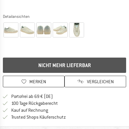
Detailansichten
NICHT MEHR LIEFERBAR
MERKEN
VERGLEICHEN
Finde mehr Informationen zu den Versan
Portofrei ab 69 € (DE)
Gehe hier zu den Rückgabe-Richtlinie
100 Tage Rückgaberecht
Finde die Zahlungs-Infos hier! Öffnet sich 
Kauf auf Rechnung
Finde alle Infos hier!
Trusted Shops Käuferschutz