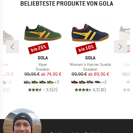
BELIEBTESTE PRODUKTE VON GOLA
bis 25%
bis 10%
20
Rabatt
Rabatt
Raba
KE
MARKE
MARKE
A
GOLA
GOLA
Artikel
Artikel
Artike
Chute
Viper
Women's Harrier Suede
Cont
ktgruppe
Produktgruppe
Produktgruppe
P
er
Sneaker
Sneaker
S
eis
duzierter Preis
Preis
reduzierter Preis
Preis
reduzierter Preis
71,21 €
99,95 €
ab
74,96 €
99,95 €
ab
89,96 €
99,95
+
1
+
3
+
2
0,0
(
0
)
3,5
(
2
)
4,3
(
10
)