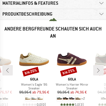
MATERIALINFOS & FEATURES
PRODUKTBESCHREIBUNG
ANDERE BERGFREUNDE SCHAUTEN SICH AUCH
AN
bis 20%
bis 25%
20
Rabatt
Rabatt
Raba
KE
MARKE
MARKE
A
GOLA
GOLA
el
Artikel
Artikel
A
Women's Eagle '86
Women's Harrier Mirror
D
ktgruppe
Produktgruppe
Produktgruppe
P
er
Sneaker
Sneaker
S
eis
duzierter Preis
Preis
reduzierter Preis
Preis
reduzierter Preis
76,97 €
99,95 €
ab
79,96 €
99,95 €
ab
74,96 €
94,9
+
2
5,0
(
1
)
0,0
(
0
)
5,0
(
3
)