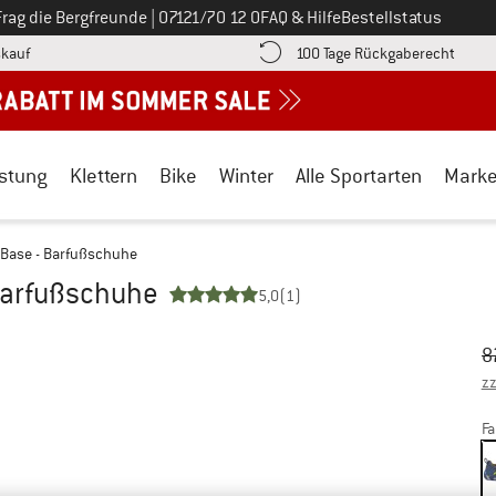
Ruf uns an unter
Frag die Bergfreunde
|
07121/70 12 0
FAQ & Hilfe
Bestellstatus
Finde die Zahlungs-Infos hier! Öffnet sich in einer Infobox
Gehe h
kauf
100 Tage Rückgaberecht
stung
Klettern
Bike
Winter
Alle Sportarten
Mark
t Base - Barfußschuhe
 Barfußschuhe
5,0
(1)
Ur
Pr
8
zz
Fa