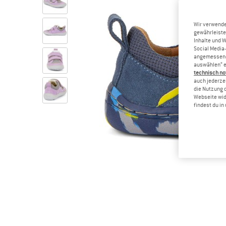
Wir verwende
gewährleiste
Inhalte und 
Social Media-
angemessene 
auswählen“ e
technisch no
auch jederzei
die Nutzung 
Webseite wid
findest du i