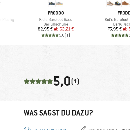
1
MARKE
MARK
FRODDO
FROD
Artikel
Artikel
n Plashy
Kid's Barefoot Base
Kid's Barefoot 
e
Produktgruppe
Produktg
Barfußschuhe
Barfußsc
Preis
reduzierter Preis
Pr
re
82,95 €
ab
62,21 €
75,95 €
ab
)
5,0
(
1
)
5,0
(1)
WAS SAGST DU DAZU?