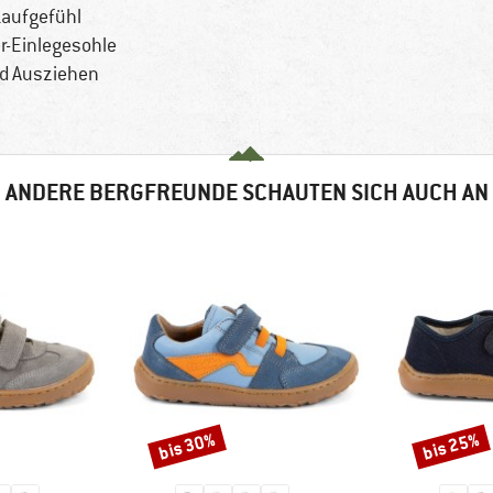
Laufgefühl
r-Einlegesohle
nd Ausziehen
ANDERE BERGFREUNDE SCHAUTEN SICH AUCH AN
bis 30%
bis 25%
Rabatt
Rabatt