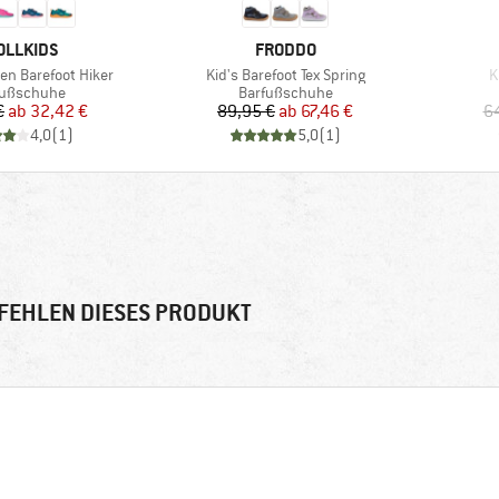
RKE
MARKE
OLLKIDS
FRODDO
Artikel
A
en Barefoot Hiker
Kid's Barefoot Tex Spring
K
duktgruppe
Produktgruppe
fußschuhe
Barfußschuhe
Preis
reduzierter Preis
Preis
reduzierter Preis
€
ab
32,42 €
89,95 €
ab
67,46 €
6
4,0
(
1
)
5,0
(
1
)
FEHLEN DIESES PRODUKT