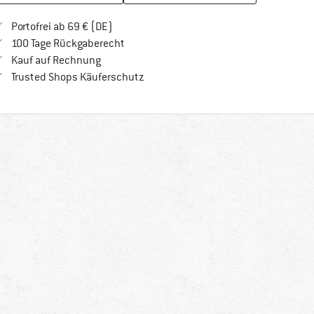
Finde mehr Informationen zu den Versandkos
Portofrei ab 69 € (DE)
Gehe hier zu den Rückgabe-Richtlinien Öf
100 Tage Rückgaberecht
Finde die Zahlungs-Infos hier! Öffnet sich in 
Kauf auf Rechnung
Finde alle Infos hier!
Trusted Shops Käuferschutz