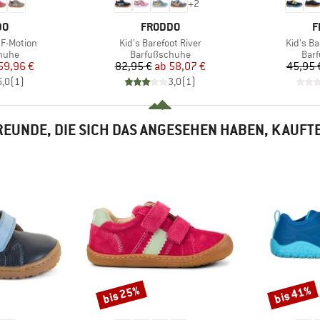
+
2
E
MARKE
M
DO
FRODDO
F
Artikel
Artikel
 F-Motion
Kid's Barefoot River
Kid's B
ruppe
Produktgruppe
Pro
huhe
Barfußschuhe
Bar
eis
duzierter Preis
Preis
reduzierter Preis
59,96 €
82,95 €
ab
58,07 €
45,95 
5,0
(
1
)
3,0
(
1
)
EUNDE, DIE SICH DAS ANGESEHEN HABEN, KAUFT
bis 25%
bis 41%
Rabatt
Rabatt