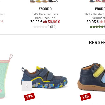
+
5
MARKE
MARK
FRODDO
FROD
Artikel
Artikel
foot
Kid's Barefoot Baze
Kid's Barefoot
Produktgruppe
Produktg
Barfußschuhe
Barfußsc
rter Preis
Preis
reduzierter Preis
Pr
re
7 €
79,95 €
ab
59,96 €
79,95 €
ab
)
0,0
(
0
)
BERGFR
25%
25%
Rabatt
Rabatt