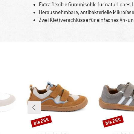
Extra flexible Gummisohle für natürliches 
Herausnehmbare, antibakterielle Mikrofase
Zwei Klettverschlüsse für einfaches An- u
bis 25%
bis 25%
Rabatt
Rabatt