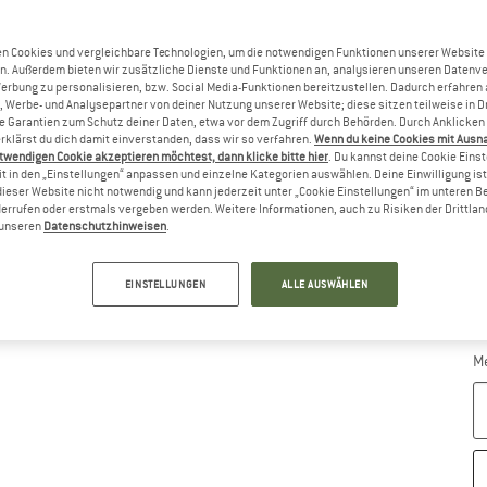
Gr
n Cookies und vergleichbare Technologien, um die notwendigen Funktionen unserer Website
n. Außerdem bieten wir zusätzliche Dienste und Funktionen an, analysieren unseren Datenv
Werbung zu personalisieren, bzw. Social Media-Funktionen bereitzustellen. Dadurch erfahren
, Werbe- und Analysepartner von deiner Nutzung unserer Website; diese sitzen teilweise in D
Garantien zum Schutz deiner Daten, etwa vor dem Zugriff durch Behörden. Durch Anklicken 
rklärst du dich damit einverstanden, dass wir so verfahren.
Wenn du keine Cookies mit Ausn
twendigen Cookie akzeptieren möchtest, dann klicke bitte hier
. Du kannst deine Cookie Eins
t in den „Einstellungen“ anpassen und einzelne Kategorien auswählen. Deine Einwilligung ist f
dieser Website nicht notwendig und kann jederzeit unter „Cookie Einstellungen“ im unteren B
errufen oder erstmals vergeben werden. Weitere Informationen, auch zu Risiken der Drittlan
n unseren
Datenschutzhinweisen
.
EINSTELLUNGEN
ALLE AUSWÄHLEN
G
Li
M