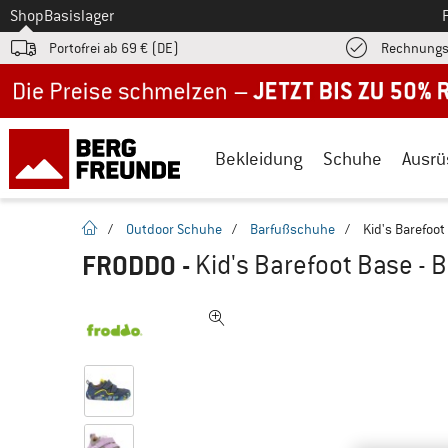
Zum
Shop
Basislager
Portofrei ab 69 € (DE)
Rechnungs
Jetzt bis zu 50% Rabatt im Sommer Sale
Bekleidung
Schuhe
Ausrü
Startseite
/
Outdoor Schuhe
/
Barfußschuhe
/
Kid's Barefoo
FRODDO
-
Kid's Barefoot Base -