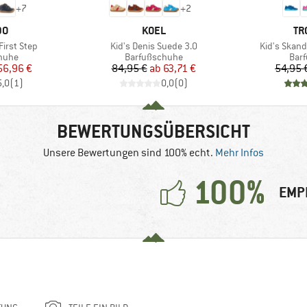
+
7
+
2
E
MARKE
MA
DO
KOEL
TR
Artikel
Artikel
First Step
Kid's Denis Suede 3.0
Kid's Skand
ruppe
Produktgruppe
Pro
huhe
Barfußschuhe
Bar
eis
duzierter Preis
Preis
reduzierter Preis
56,96 €
84,95 €
ab
63,71 €
54,95 
5,0
(
1
)
0,0
(
0
)
BEWERTUNGSÜBERSICHT
Unsere Bewertungen sind 100% echt.
Mehr Infos
100%
EMP