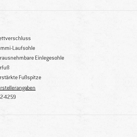
ettverschluss
mmi-Laufsohle
rausnehmbare Einlegesohle
rfuß
rstärkte Fußspitze
rstellerangaben
2-4259