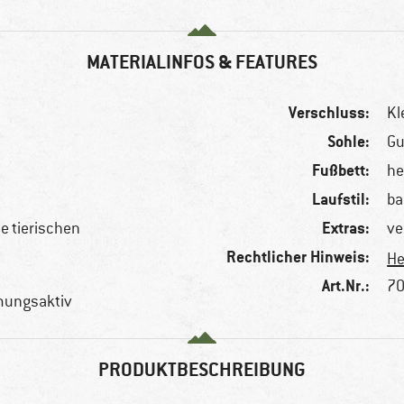
MATERIALINFOS & FEATURES
Verschluss:
Kl
Sohle:
Gu
Fußbett:
he
Laufstil:
ba
Extras:
le tierischen
ve
Rechtlicher Hinweis:
He
Art.Nr.:
70
mungsaktiv
PRODUKTBESCHREIBUNG