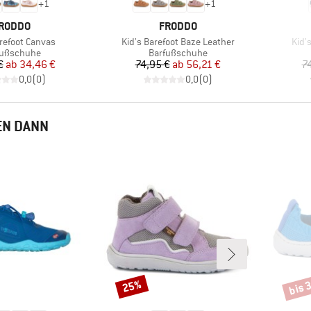
+
1
+
1
ARKE
MARKE
RODDO
FRODDO
Artikel
Artik
arefoot Canvas
Kid's Barefoot Baze Leather
Kid'
duktgruppe
Produktgruppe
fußschuhe
Barfußschuhe
Preis
reduzierter Preis
Preis
reduzierter Preis
€
ab
34,46 €
74,95 €
ab
56,21 €
7
0,0
(
0
)
0,0
(
0
)
EN DANN
bis 
25%
Rabatt
Rabat