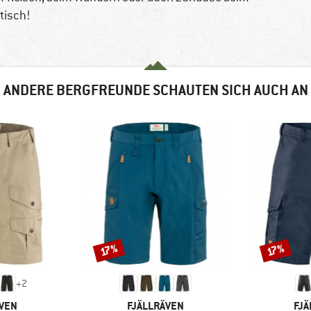
tisch!
ANDERE BERGFREUNDE SCHAUTEN SICH AUCH AN
Rabatt
Rabatt
17%
17%
+
2
MARKE
MA
ÄVEN
FJÄLLRÄVEN
FJÄ