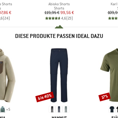
Artikel
Artik
e Shorts
Abisko Shorts
Karl
ktgruppe
Produktgruppe
s
Shorts
eis
duzierter Preis
Preis
reduzierter Preis
07,86 €
119,95 €
99,56 €
109,9
,6
(
24
)
4,6
(
23
)
DIESE PRODUKTE PASSEN IDEAL DAZU
bis 40%
Rabatt
Rabatt
17%
+
5
MARKE
MA
NIA
MAMMUT
FJÄ