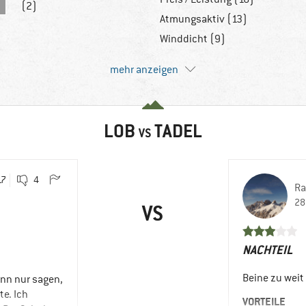
(2)
Atmungsaktiv (13)
Winddicht (9)
mehr anzeigen
LOB
TADEL
VS
17
4
Ra
28
VS
NACHTEIL
Beine zu weit
ann nur sagen,
te. Ich
VORTEILE