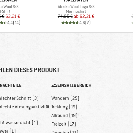
el
Artikel
ko Wool S/S
Abisko Wool Logo S/S
Produktgruppe
Produktgruppe
T-Shirt
Merinoshirt
Preis
reduzierter Preis
Preis
reduzierter Preis
5 €
62,21 €
74,95 €
ab
62,21 €
4,4
(
14
)
4,6
(
7
)
HLEN DIESES PRODUKT
NACHTEILE
EINSATZBEREICH
hlechter Schnitt (3)
Wandern (25)
hlechte Atmungsaktivität
Trekking (19)
)
Allround (19)
cht wasserdicht (1)
Freizeit (17)
hwer (1)
Camping (11)