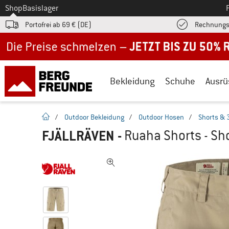
Zum
Shop
Basislager
Portofrei ab 69 € (DE)
Rechnungs
Jetzt bis zu 50% Rabatt im Sommer Sale
Bekleidung
Schuhe
Ausrü
Startseite
/
Outdoor Bekleidung
/
Outdoor Hosen
/
Shorts & 
FJÄLLRÄVEN
-
Ruaha Shorts - Sh