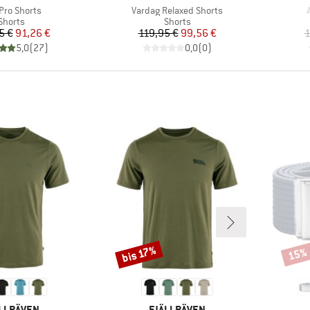
el
Artikel
A
 Pro Shorts
Vardag Relaxed Shorts
Produktgruppe
Produktgruppe
Shorts
Shorts
Preis
reduzierter Preis
Preis
reduzierter Preis
5 €
91,26 €
119,95 €
99,56 €
1
5,0
(
27
)
0,0
(
0
)
bis 17%
15%
Rabatt
Rabat
RKE
MARKE
LLRÄVEN
FJÄLLRÄVEN