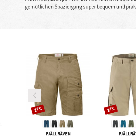
gemütlichen Spaziergang super bequem und prak
Rabatt
Rabatt
17%
17%
1
MARKE
MARKE
FJÄLLRÄVEN
FJÄLLR