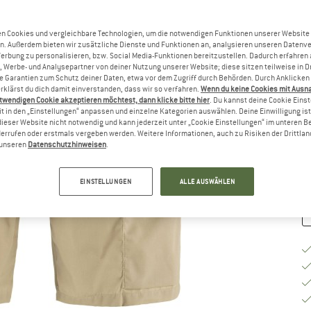
Gr
n Cookies und vergleichbare Technologien, um die notwendigen Funktionen unserer Website
n. Außerdem bieten wir zusätzliche Dienste und Funktionen an, analysieren unseren Datenv
Werbung zu personalisieren, bzw. Social Media-Funktionen bereitzustellen. Dadurch erfahren
, Werbe- und Analysepartner von deiner Nutzung unserer Website; diese sitzen teilweise in D
Garantien zum Schutz deiner Daten, etwa vor dem Zugriff durch Behörden. Durch Anklicken 
rklärst du dich damit einverstanden, dass wir so verfahren.
Wenn du keine Cookies mit Ausn
G
twendigen Cookie akzeptieren möchtest, dann klicke bitte hier
. Du kannst deine Cookie Eins
t in den „Einstellungen“ anpassen und einzelne Kategorien auswählen. Deine Einwilligung ist f
Li
dieser Website nicht notwendig und kann jederzeit unter „Cookie Einstellungen“ im unteren B
errufen oder erstmals vergeben werden. Weitere Informationen, auch zu Risiken der Drittlan
M
n unseren
Datenschutzhinweisen
.
EINSTELLUNGEN
ALLE AUSWÄHLEN