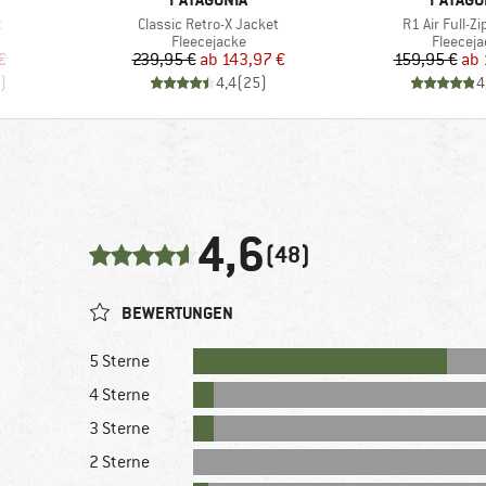
Artikel
Artikel
t
Classic Retro-X Jacket
R1 Air Full-Z
uppe
Produktgruppe
Produkt
Fleecejacke
Fleeceja
rter Preis
Preis
reduzierter Preis
Pr
re
€
239,95 €
ab
143,97 €
159,95 €
ab
)
4,4
(
25
)
4
4,6
(48)
BEWERTUNGEN
5 Sterne
4 Sterne
3 Sterne
2 Sterne