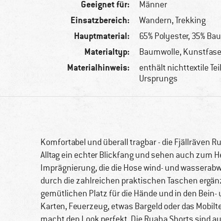
Geeignet für:
Männer
Einsatzbereich:
Wandern, Trekking
Hauptmaterial:
65% Polyester, 35% Ba
Materialtyp:
Baumwolle, Kunstfase
Materialhinweis:
enthält nichttextile Tei
Ursprungs
Komfortabel und überall tragbar - die Fjällräven R
Alltag ein echter Blickfang und sehen auch zum H
Imprägnierung, die die Hose wind- und wasserab
durch die zahlreichen praktischen Taschen ergän
gemütlichen Platz für die Hände und in den Bein- 
Karten, Feuerzeug, etwas Bargeld oder das Mobil
macht den Look perfekt. Die Ruaha Shorts sind 