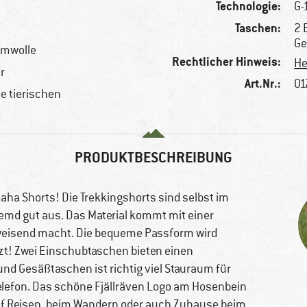
Technologie:
G-
Taschen:
2 
Ge
umwolle
Rechtlicher Hinweis:
He
r
Art.Nr.:
01
le tierischen
PRODUKTBESCHREIBUNG
uaha Shorts! Die Trekkingshorts sind selbst im
emd gut aus. Das Material kommt mit einer
weisend macht. Die bequeme Passform wird
zt! Zwei Einschubtaschen bieten einen
und Gesäßtaschen ist richtig viel Stauraum für
telefon. Das schöne Fjällräven Logo am Hosenbein
auf Reisen, beim Wandern oder auch Zuhause beim