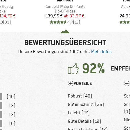
Artikel
Artik
ip Hoody
Runbold IV Zip Off Pants
Abis
gruppe
Produktgruppe
cke
Zip-Off-Hose
eis
duzierter Preis
Preis
reduzierter Preis
124,76 €
139,95 €
ab
83,97 €
74,9
,8
(
31
)
4,7
(
12
)
BEWERTUNGSÜBERSICHT
Unsere Bewertungen sind 100% echt.
Mehr Infos
92%
EMPFE
VORTEILE
Robust (40)
Sc
(40)
Guter Schnitt (36)
Sc
(3)
(1
Leicht (27)
(3)
Ni
Gute Details (19)
(0)
Sc
Preis / Leistung (16)