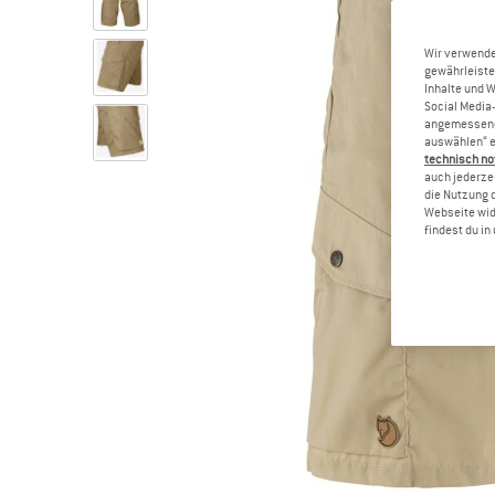
Wir verwende
gewährleiste
Inhalte und 
Social Media-
angemessene 
auswählen“ e
technisch no
auch jederzei
die Nutzung 
Webseite wid
findest du i