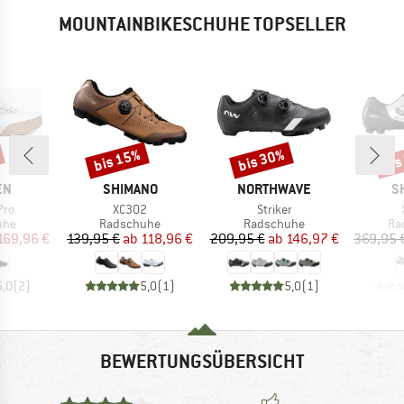
MOUNTAINBIKESCHUHE TOPSELLER
bis 15%
bis 30%
bis
Rabatt
Rabatt
Raba
MARKE
MARKE
M
EN
SHIMANO
NORTHWAVE
S
Artikel
Artikel
Pro
XC302
Striker
gruppe
Produktgruppe
Produktgruppe
Pr
uhe
Radschuhe
Radschuhe
Ra
eis
duzierter Preis
Preis
reduzierter Preis
Preis
reduzierter Preis
169,96 €
139,95 €
ab
118,96 €
209,95 €
ab
146,97 €
369,95 
5,0
(
2
)
5,0
(
1
)
5,0
(
1
)
BEWERTUNGSÜBERSICHT