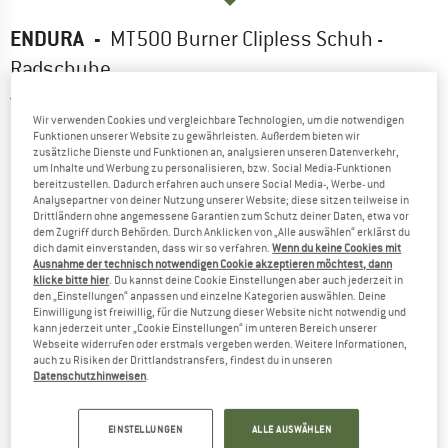
ENDURA
-
MT500 Burner Clipless Schuh -
Radschuhe
4,0
(3)
Wir verwenden Cookies und vergleichbare Technologien, um die notwendigen
Funktionen unserer Website zu gewährleisten. Außerdem bieten wir
zusätzliche Dienste und Funktionen an, analysieren unseren Datenverkehr,
um Inhalte und Werbung zu personalisieren, bzw. Social Media-Funktionen
bereitzustellen. Dadurch erfahren auch unsere Social Media-, Werbe- und
Analysepartner von deiner Nutzung unserer Website; diese sitzen teilweise in
Drittländern ohne angemessene Garantien zum Schutz deiner Daten, etwa vor
dem Zugriff durch Behörden. Durch Anklicken von „Alle auswählen“ erklärst du
dich damit einverstanden, dass wir so verfahren.
Wenn du keine Cookies mit
Ausnahme der technisch notwendigen Cookie akzeptieren möchtest, dann
klicke bitte hier
. Du kannst deine Cookie Einstellungen aber auch jederzeit in
den „Einstellungen“ anpassen und einzelne Kategorien auswählen. Deine
Einwilligung ist freiwillig, für die Nutzung dieser Website nicht notwendig und
kann jederzeit unter „Cookie Einstellungen“ im unteren Bereich unserer
Webseite widerrufen oder erstmals vergeben werden. Weitere Informationen,
auch zu Risiken der Drittlandstransfers, findest du in unseren
Datenschutzhinweisen
.
EINSTELLUNGEN
ALLE AUSWÄHLEN