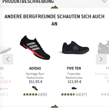
PRODUKTBESCHREIBUNG
ANDERE BERGFREUNDE SCHAUTEN SICH AUCH
AN
MARKE
MARKE
M
NO
ADIDAS
FIVE TEN
F
l
Artikel
Artikel
Artikel
3
Heritage Tour
Freerider
Trailcross Clip-In
gruppe
Produktgruppe
Produktgruppe
Pr
uhe
Radschuhe
Radschuhe
Ra
eis
duzierter Preis
Preis
Preis
52,96 €
151,95 €
113,95 €
1
4,0
(
1
)
4,8
(
8
)
4,6
(
27
)