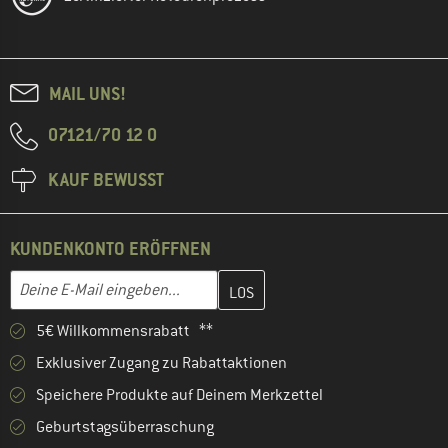
MAIL UNS!
07121/70 12 0
KAUF BEWUSST
KUNDENKONTO ERÖFFNEN
Gib hier deine E-Mail-Adresse ein und erstelle im nächsten Schri
E-Mail-Adresse
5€ Willkommensrabatt **
Exklusiver Zugang zu Rabattaktionen
Speichere Produkte auf Deinem Merkzettel
Geburtstagsüberraschung