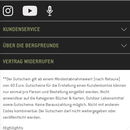
KUNDENSERVICE
ÜBER DIE BERGFREUNDE
VERTRAG WIDERRUFEN
**Der Gutschein gilt ab einem Mindestabnahmewert (nach Retoure)
von 40 Euro. Gutscheine für die Erstellung eines Kundenkontos können
nur einmal pro Person und Bestellung eingelöst werden. Nicht
anwendbar auf die Kategorien Bücher & Karten, Outdoor Lebensmittel
sowie Gutscheine. Keine Barauszahlung möglich. Nicht mit anderen
Codes kombinierbar. Der Gutschein darf nicht weitergegeben oder
veröffentlicht werden.
Highlights