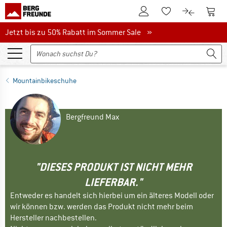
Zum Kundenkonto
Zum 
Zum Merkzettel.
Zum Produk
Jetzt bis zu 50% Rabatt im Sommer Sale
Jetzt bis zu 50% Rabatt im Sommer Sale »
Mountainbikeschuhe
Bergfreund Max
"DIESES PRODUKT IST NICHT MEHR
LIEFERBAR."
Entweder es handelt sich hierbei um ein älteres Modell oder
wir können bzw. werden das Produkt nicht mehr beim
Hersteller nachbestellen.