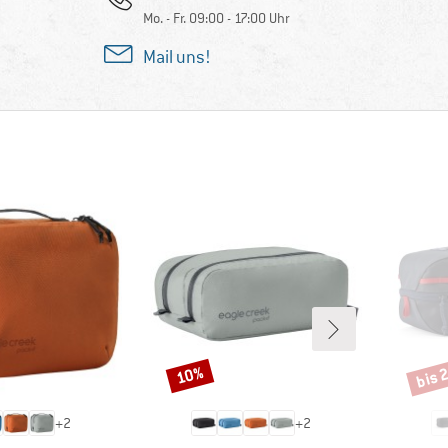
Mo. - Fr. 09:00 - 17:00 Uhr
Mail uns!
bis 
10%
Rabatt
Rabat
+
2
+
2