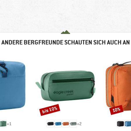
ANDERE BERGFREUNDE SCHAUTEN SICH AUCH AN
bis 10%
10%
Rabatt
Rabatt
+
1
+
2