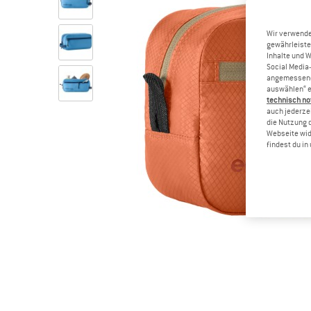
Wir verwende
gewährleiste
Inhalte und 
Social Media-
angemessene 
auswählen“ e
technisch no
auch jederzei
die Nutzung 
Webseite wid
findest du i