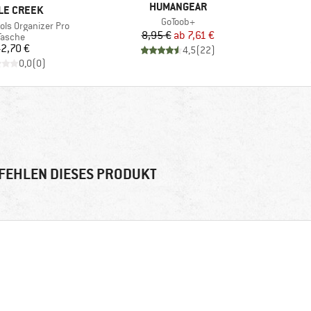
MARKE
HUMANGEAR
KE
LE CREEK
Artikel
GoToob+
ools Organizer Pro
Preis
reduzierter Preis
8,95 €
ab
7,61 €
Produktgruppe
Tasche
Preis
2,70 €
4,5
(
22
)
0,0
(
0
)
FEHLEN DIESES PRODUKT