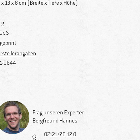
 x 13 x 8 cm (Breite x Tiefe x Höhe)
 g
Gr. S
goprint
rstellerangaben
1-0644
Frag unseren Experten
Bergfreund Hannes
07121/70 12 0