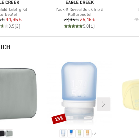
KE
MARKE
LE CREEK
EAGLE CREEK
Artikel
A
ifold Toiletry Kit
Pack-It Reveal Quick Trip 2
duktgruppe
Produktgruppe
turbeutel
Kulturbeutel
Preis
reduzierter Preis
Preis
reduzierter Preis
 €
44,96 €
27,95 €
25,16 €
49
3,5
(
2
)
5,0
(
1
)
AUCH
15%
Rabatt
+
7