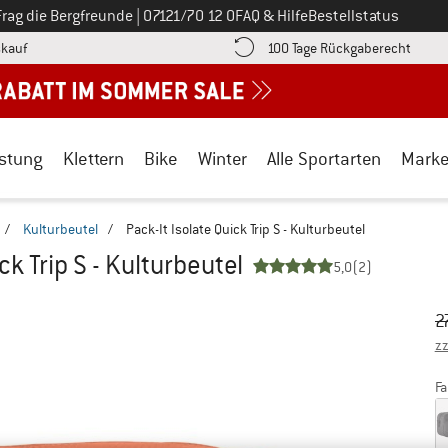
Ruf uns an unter
Frag die Bergfreunde
|
07121/70 12 0
FAQ & Hilfe
Bestellstatus
Finde die Zahlungs-Infos hier! Öffnet sich in einer Infobox
Gehe h
kauf
100 Tage Rückgaberecht
stung
Klettern
Bike
Winter
Alle Sportarten
Mark
/
Kulturbeutel
/
Pack-It Isolate Quick Trip S - Kulturbeutel
ck Trip S - Kulturbeutel
5,0
(2)
Ur
Pr
2
zz
Fa