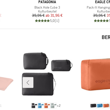
MARKE
MARKE
PATAGONIA
EAGLE C
Artikel
Artikel
Black Hole Cube 3
Pack-It Hanging 
e
Produktgruppe
Produkt
Kulturbeutel
Kulturbe
rter Preis
Preis
reduzierter Preis
Pr
re
€
39,95 €
ab
31,96 €
39,95 €
3
)
5,0
(
1
)
BER
1
+
2