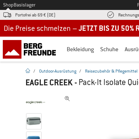
Zum
Shop
Basislager
Portofrei ab 69 € (DE)
Rechnungs
Jetzt bis zu 50% Rabatt im Sommer Sale
Bekleidung
Schuhe
Ausrü
Startseite
/
Outdoor-Ausrüstung
/
Reisezubehör & Pflegemittel
EAGLE CREEK
-
Pack-It Isolate Qui