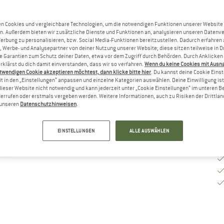
G
n Cookies und vergleichbare Technologien, um die notwendigen Funktionen unserer Website
n. Außerdem bieten wir zusätzliche Dienste und Funktionen an, analysieren unseren Datenv
Werbung zu personalisieren, bzw. Social Media-Funktionen bereitzustellen. Dadurch erfahren
, Werbe- und Analysepartner von deiner Nutzung unserer Website; diese sitzen teilweise in D
Li
Garantien zum Schutz deiner Daten, etwa vor dem Zugriff durch Behörden. Durch Anklicken 
rklärst du dich damit einverstanden, dass wir so verfahren.
Wenn du keine Cookies mit Ausn
M
twendigen Cookie akzeptieren möchtest, dann klicke bitte hier
. Du kannst deine Cookie Eins
t in den „Einstellungen“ anpassen und einzelne Kategorien auswählen. Deine Einwilligung ist f
dieser Website nicht notwendig und kann jederzeit unter „Cookie Einstellungen“ im unteren B
errufen oder erstmals vergeben werden. Weitere Informationen, auch zu Risiken der Drittlan
n unseren
Datenschutzhinweisen
.
EINSTELLUNGEN
ALLE AUSWÄHLEN