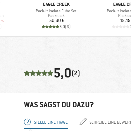
MARKE
MARKE
T
EAGLE CREEK
EAGLE C
Artikel
Artikel
Pack-It Isolate Cube Set
Pack-It Isolat
Produktgruppe
Produk
ch
Packsack
Packsa
rter Preis
Preis
Pr
 €
50,30 €
15,15
)
5,0
(
3
)
5,0
(2)
WAS SAGST DU DAZU?
STELLE EINE FRAGE
SCHREIBE EINE BEWER