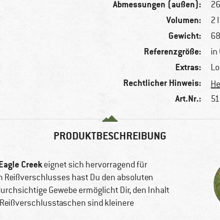
Abmessungen (außen):
26
Volumen:
2 l
Gewicht:
68
Referenzgröße:
in 
Extras:
Lo
Rechtlicher Hinweis:
He
Art.Nr.:
51
PRODUKTBESCHREIBUNG
Eagle Creek
eignet sich hervorragend für
n Reißverschlusses hast Du den absoluten
durchsichtige Gewebe ermöglicht Dir, den Inhalt
en Reißverschlusstaschen sind kleinere