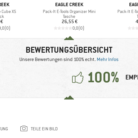
MARKE
MAR
REEK
EAGLE CREEK
EAG
Artikel
Artikel
e Cube XS
Pack-It E-Tools Organizer Mini
Pack-It E-T
tgruppe
Produktgruppe
ck
Tasche
eis
Preis
 €
26,55 €
4
0,0
(
0
)
0,0
(
0
)
BEWERTUNGSÜBERSICHT
Unsere Bewertungen sind 100% echt.
Mehr Infos
100%
EMP
TUNG
TEILE EIN BILD