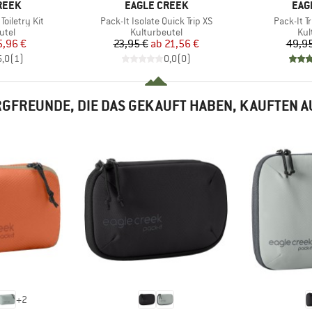
MARKE
MAR
REEK
EAGLE CREEK
EAG
Artikel
Artikel
Toiletry Kit
Pack-It Isolate Quick Trip XS
Pack-It Tr
gruppe
Produktgruppe
Pro
utel
Kulturbeutel
Kul
eis
duzierter Preis
Preis
reduzierter Preis
5,96 €
23,95 €
ab
21,56 €
49,95
5,0
(
1
)
0,0
(
0
)
GFREUNDE, DIE DAS GEKAUFT HABEN, KAUFTEN 
+
2