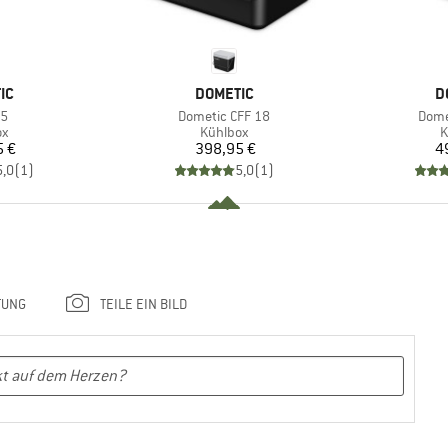
MARKE
M
IC
DOMETIC
D
Artikel
Artik
45
Dometic CFF 18
Dome
ktgruppe
Produktgruppe
P
ox
Kühlbox
K
eis
Preis
5 €
398,95 €
4
5,0
(
1
)
5,0
(
1
)
TUNG
TEILE EIN BILD