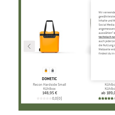
Wir verwende
gewährleiste
Inhalte und 
Social Media-
angemessene 
auswählen“ e
technisch no
auch jederzei
die Nutzung 
Webseite wid
findest du i
MARKE
DOMETIC
MARKE
PETRO
Artikel
Recon Hardside Small
Artikel
Kühlb
Produktgruppe
Kühlbox
Produ
Kühlb
148,95 €
Preis
ab
189,
Pr
0,0
(
0
)