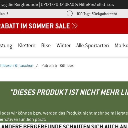
Ruf uns an unter
Frag die Bergfreunde
|
07121/70 12 0
FAQ & Hilfe
Bestellstatus
Finde die Zahlungs-Infos hier! Öffnet sich in einer Infobox
Gehe h
kauf
100 Tage Rückgaberecht
stung
Klettern
Bike
Winter
Alle Sportarten
Mark
hlboxen & -taschen
/
Patrol 55 - Kühlbox
"DIESES PRODUKT IST NICHT MEHR L
ll oder wir können bzw. werden das Produkt nicht mehr beim Herste
rnativen für Dich parat:
ANDERE BERGFREUNDE SCHAUTEN SICH AUCH AN