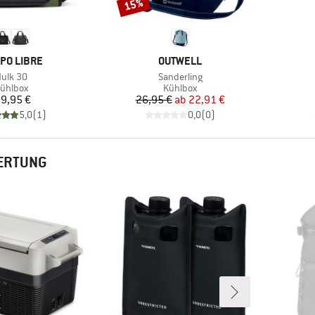
15%
Rabatt
KE
MARKE
PO LIBRE
OUTWELL
rtikel
Artikel
ulk 30
Sanderling
roduktgruppe
Produktgruppe
ühlbox
Kühlbox
Preis
Preis
reduzierter Preis
9,95 €
26,95 €
ab
22,91 €
5,0
(
1
)
0,0
(
0
)
ERTUNG