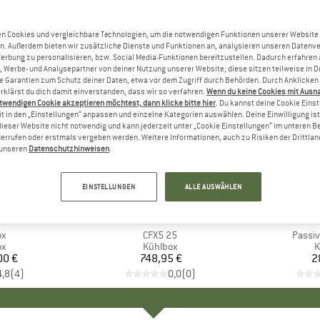
n Cookies und vergleichbare Technologien, um die notwendigen Funktionen unserer Website
n. Außerdem bieten wir zusätzliche Dienste und Funktionen an, analysieren unseren Datenv
Werbung zu personalisieren, bzw. Social Media-Funktionen bereitzustellen. Dadurch erfahren
, Werbe- und Analysepartner von deiner Nutzung unserer Website; diese sitzen teilweise in D
Garantien zum Schutz deiner Daten, etwa vor dem Zugriff durch Behörden. Durch Anklicken 
rklärst du dich damit einverstanden, dass wir so verfahren.
Wenn du keine Cookies mit Ausn
twendigen Cookie akzeptieren möchtest, dann klicke bitte hier
. Du kannst deine Cookie Eins
t in den „Einstellungen“ anpassen und einzelne Kategorien auswählen. Deine Einwilligung ist f
dieser Website nicht notwendig und kann jederzeit unter „Cookie Einstellungen“ im unteren B
errufen oder erstmals vergeben werden. Weitere Informationen, auch zu Risiken der Drittlan
n unseren
Datenschutzhinweisen
.
EINSTELLUNGEN
ALLE AUSWÄHLEN
MAX
MARKE
DOMETIC
MA
PE
ox
Artikel
CFX5 25
Artikel
Passiv
ktgruppe
ox
Produktgruppe
Kühlbox
P
K
00 €
eis
748,95 €
Preis
2
4,8
(
4
)
0,0
(
0
)