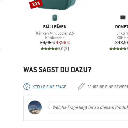
20%
Rabatt
MARKE
MARKE
FJÄLLRÄVEN
DOMET
Artikel
Artikel
Kånken Mini Cooler 2,5
CFX5 
pe
Produktgruppe
Produ
Kühltasche
Kühlb
rter Preis
Preis
reduzierter Preis
Pr
59,95 €
47,96 €
848,9
)
5,0
(
3
)
WAS SAGST DU DAZU?
STELLE EINE FRAGE
SCHREIBE EINE BEWER