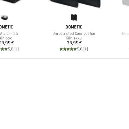
ARKE
MARKE
OMETIC
DOMETIC
el
Artikel
Artik
tic CFF 35
Unrestricted Connect Ice
Unre
roduktgruppe
Produktgruppe
ühlbox
Kühlakku
Preis
Preis
98,95 €
38,95 €
5,0
(
1
)
5,0
(
1
)