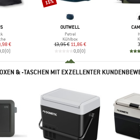
15%
Rabatt
E
MARKE
MAR
US
OUTWELL
CAM
Artikel
A
ck
Petrel
H
gruppe
Produktgruppe
P
che
Kühlbox
K
eis
duzierter Preis
Preis
reduzierter Preis
,98 €
13,95 €
11,86 €
3
0,0
(
0
)
0,0
(
0
)
OXEN & -TASCHEN MIT EXZELLENTER KUNDENBEW