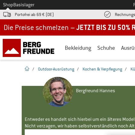
Zum
Shop
Basislager
Portofrei ab 69 € (DE)
Rechnungs
Jetzt bis zu 50% Rabatt im Sommer Sale
Bekleidung
Schuhe
Ausrü
Startseite
/
Outdoor-Ausrüstung
/
Kochen & Verpflegung
/
Kü
Bergfreund Hannes
Entweder es handelt sich hierbei um ein älteres Mode
Nicht verzagen, wir haben selbstverständlich noch Alte