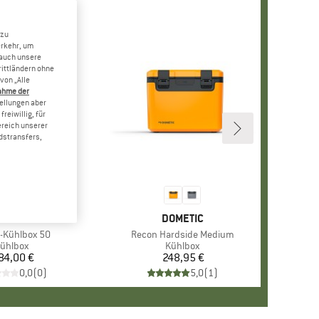
 zu
erkehr, um
 auch unsere
rittländern ohne
von „Alle
ahme der
tellungen aber
reiwillig, für
ereich unserer
dstransfers,
RKE
TROMAX
MARKE
DOMETIC
-Kühlbox 50
Artikel
Recon Hardside Medium
roduktgruppe
ühlbox
Produktgruppe
Kühlbox
84,00 €
Preis
248,95 €
Preis
0,0
(
0
)
5,0
(
1
)