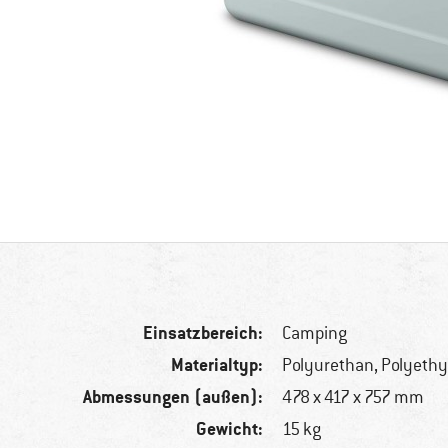
Einsatzbereich:
Camping
Materialtyp:
Polyurethan, Polyethy
Abmessungen (außen):
478 x 417 x 757 mm
Gewicht:
15 kg