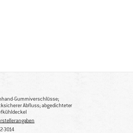
nhand-Gummiverschlüsse;
cksicherer Abfluss; abgedichteter
efkühldeckel
rstellerangaben
2-3014