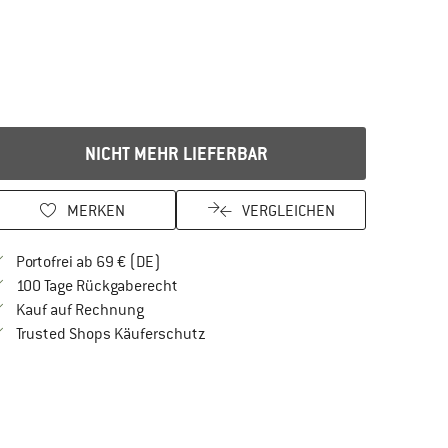
NICHT MEHR LIEFERBAR
MERKEN
VERGLEICHEN
Finde mehr Informationen zu den Versandkos
Portofrei ab 69 € (DE)
Gehe hier zu den Rückgabe-Richtlinien Öf
100 Tage Rückgaberecht
Finde die Zahlungs-Infos hier! Öffnet sich in 
Kauf auf Rechnung
Finde alle Infos hier!
Trusted Shops Käuferschutz