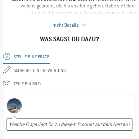
welche gesucht, die bis ans Knie gehen. Habe sie leider
Ja, ich würde das Produkt einem Freund empfehlen
zurückschicken müssen. Ansonsten wäre alles wie
gewünscht gewesen, Schuhgröße hätte gepasst, sie sind
mehr Details
schön warem.
WAS SAGST DU DAZU?
Ja, ich würde das Produkt einem Freund empfehlen
STELLE EINE FRAGE
SCHREIBE EINE BEWERTUNG
TEILE EIN BILD