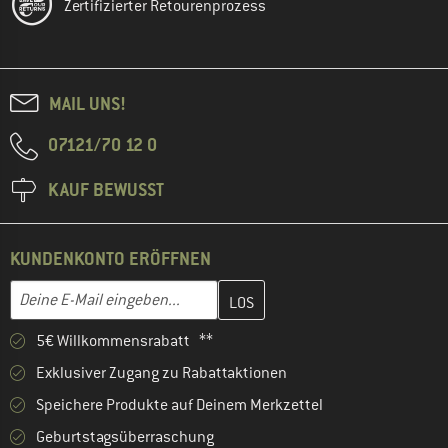
Zertifizierter Retourenprozess
MAIL UNS!
07121/70 12 0
KAUF BEWUSST
KUNDENKONTO ERÖFFNEN
Gib hier deine E-Mail-Adresse ein und erstelle im nächsten Schri
E-Mail-Adresse
5€ Willkommensrabatt **
Exklusiver Zugang zu Rabattaktionen
Speichere Produkte auf Deinem Merkzettel
Geburtstagsüberraschung