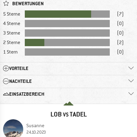
BEWERTUNGEN
5 Sterne
(7)
4 Sterne
(0)
3 Sterne
(0)
2 Sterne
(2)
1 Stern
(0)
VORTEILE
NACHTEILE
EINSATZBEREICH
LOB
TADEL
VS
Susanne
24.10.2023