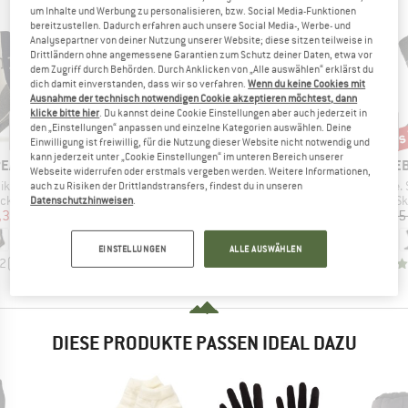
um Inhalte und Werbung zu personalisieren, bzw. Social Media-Funktionen
bereitzustellen. Dadurch erfahren auch unsere Social Media-, Werbe- und
Analysepartner von deiner Nutzung unserer Website; diese sitzen teilweise in
Drittländern ohne angemessene Garantien zum Schutz deiner Daten, etwa vor
dem Zugriff durch Behörden. Durch Anklicken von „Alle auswählen“ erklärst du
dich damit einverstanden, dass wir so verfahren.
Wenn du keine Cookies mit
Ausnahme der technisch notwendigen Cookie akzeptieren möchtest, dann
klicke bitte hier
. Du kannst deine Cookie Einstellungen aber auch jederzeit in
bis
den „Einstellungen“ anpassen und einzelne Kategorien auswählen. Deine
60%
60%
Rabatt
Rabatt
Raba
Einwilligung ist freiwillig, für die Nutzung dieser Website nicht notwendig und
kann jederzeit unter „Cookie Einstellungen“ im unteren Bereich unserer
MARKE
MARKE
MA
PEAK
DEVOLD
DEVOLD
HEB
Webseite widerrufen oder erstmals vergeben werden. Weitere Informationen,
Artikel
Artikel
Artikel
Socks 2-Pack
Ski Touring Merino Sock
Cross Country Merino Sock
CedarHe. Sk
auch zu Risiken der Drittlandstransfers, findest du in unseren
ruppe
Produktgruppe
Produktgruppe
Pr
cken
Merinosocken
Skisocken
Sk
Datenschutzhinweisen
.
eis
duzierter Preis
Preis
reduzierter Preis
Preis
reduzierter Preis
,38 €
39,95 €
15,98 €
34,95 €
13,98 €
24,95
EINSTELLUNGEN
ALLE AUSWÄHLEN
,2
(
172
)
4,3
(
4
)
4,8
(
6
)
DIESE PRODUKTE PASSEN IDEAL DAZU