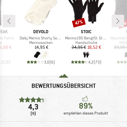
bis
47%
Rabatt
Raba
MARKE
MARKE
PEAK
DEVOLD
STOIC
Artikel
Artikel
Artikel
ki Pants
Daily Merino Shorty Sock 2-Pack
Merino180 BengtSt. Glove
MountainWool Nyk
ktgruppe
Produktgruppe
Produktgruppe
Prod
se
Merinosocken
Handschuhe
Hüt
eis
duzierter Preis
Preis
Preis
reduzierter Preis
9,98 €
14,95 €
34,95 €
18,52 €
29,95 
,3
(
15
)
3,0
(
6
)
4,2
(
73
)
BEWERTUNGSÜBERSICHT
89%
4,3
(9)
empfehlen dieses Produkt