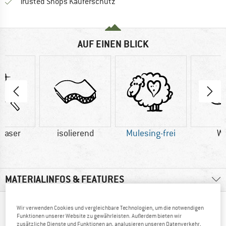
Finde alle Infos hier!
Trusted Shops Käuferschutz
AUF EINEN BLICK
faser
isolierend
Mulesing-frei
Wo
MATERIALINFOS & FEATURES
ANDERE BERGFREUNDE SCHAUTEN SICH AUCH
Wir verwenden Cookies und vergleichbare Technologien, um die notwendigen
Funktionen unserer Website zu gewährleisten. Außerdem bieten wir
AN
zusätzliche Dienste und Funktionen an, analysieren unseren Datenverkehr,