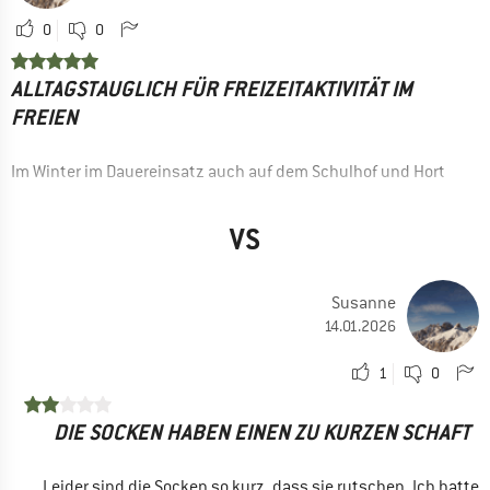
0
0
ALLTAGSTAUGLICH FÜR FREIZEITAKTIVITÄT IM
FREIEN
Im Winter im Dauereinsatz auch auf dem Schulhof und Hort
VORTEILE
VS
Schnelltrocknend
Robust
Preis / Leistung
Susanne
14.01.2026
Bequem
Sitzen gut
1
0
Gute Klimaregulation
DIE SOCKEN HABEN EINEN ZU KURZEN SCHAFT
EINSATZBEREICH
Freizeit
Leider sind die Socken so kurz, dass sie rutschen. Ich hatte