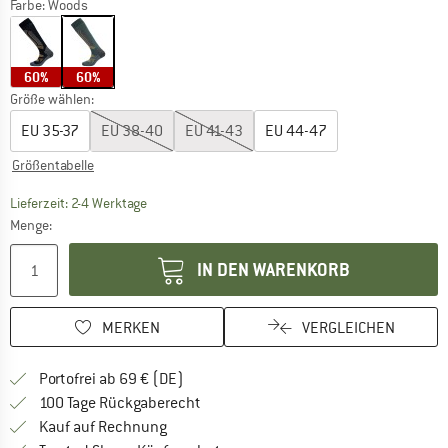
Farbe:
Woods
60%
60%
Größe wählen:
EU
35-37
EU
38-40
EU
41-43
EU
44-47
Größentabelle
Der Link öffnet sich in einer Infobox und beinhaltet
Lieferzeit: 2-4 Werktage
Menge:
IN DEN WARENKORB
MERKEN
VERGLEICHEN
Finde mehr Informationen zu den Versan
Portofrei ab 69 € (DE)
Gehe hier zu den Rückgabe-Richtlinie
100 Tage Rückgaberecht
Finde die Zahlungs-Infos hier! Öffnet sich 
Kauf auf Rechnung