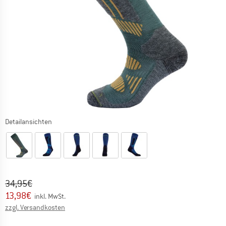
Detailansichten
Ursprünglicher Preis :
Preis:
34,95
€
13,98
€
inkl. MwSt.
Informationen zu den Versandkosten. Öffnet sich in ei
zzgl. Versandkosten