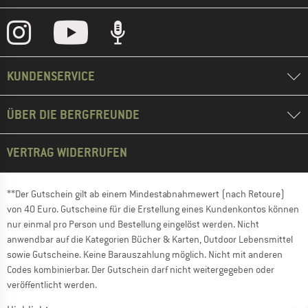
KUNDENSERVICE
ÜBER DIE BERGFREUNDE
VERTRAG WIDERRUFEN
**Der Gutschein gilt ab einem Mindestabnahmewert (nach Retoure)
von 40 Euro. Gutscheine für die Erstellung eines Kundenkontos können
nur einmal pro Person und Bestellung eingelöst werden. Nicht
anwendbar auf die Kategorien Bücher & Karten, Outdoor Lebensmittel
sowie Gutscheine. Keine Barauszahlung möglich. Nicht mit anderen
Codes kombinierbar. Der Gutschein darf nicht weitergegeben oder
veröffentlicht werden.