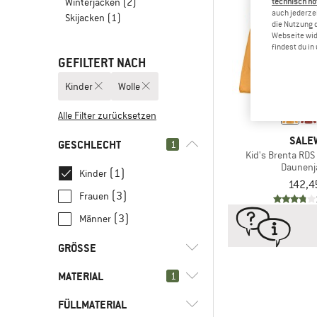
Winterjacken
(2)
technisch no
auch jederzei
Skijacken
(1)
die Nutzung 
Webseite wid
findest du i
GEFILTERT NACH
Kinder
Wolle
Alle Filter zurücksetzen
SALE
GESCHLECHT
1
Kid's Brenta RD
Daunenj
(1)
Kinder
142,4
(3)
Frauen
(3)
Männer
GRÖSSE
MATERIAL
1
104
116
128
140
152
FÜLLMATERIAL
(1)
Wolle
164