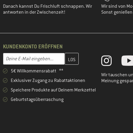
Danach kannst Du Frischluft schnappen. Wir
Wir sind von Mo-
antworten in der Zwischenzeit!
Sonst genießen w
KUNDENKONTO ERÖFFNEN
Gib hier deine E-Mail-Adresse ein und erstelle im nächsten Schri
E-Mail-Adresse
5€ Willkommensrabatt **
Wir tauschen un
Exklusiver Zugang zu Rabattaktionen
Meinung gespa
Speichere Produkte auf Deinem Merkzettel
Geburtstagsüberraschung