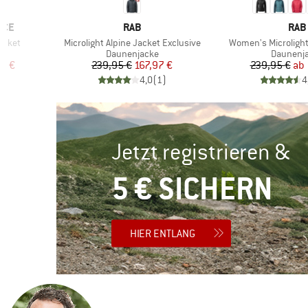
3
MARKE
MAR
NCE
RAB
RAB
Artikel
Artikel
acket
Microlight Alpine Jacket Exclusive
Women's Microlight
e
Produktgruppe
Produkt
Daunenjacke
Daunenj
rter Preis
Preis
reduzierter Preis
Pr
re
57 €
239,95 €
167,97 €
239,95 €
ab
)
4,0
(
1
)
4
Jetzt registrieren &
5 € SICHERN
HIER ENTLANG