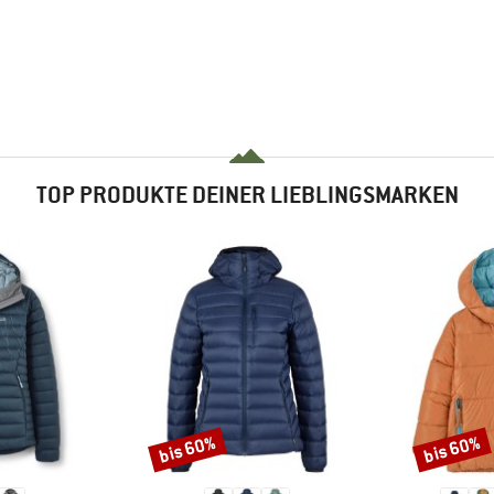
TOP PRODUKTE DEINER LIEBLINGSMARKEN
bis 60%
bis 60%
Rabatt
Rabatt