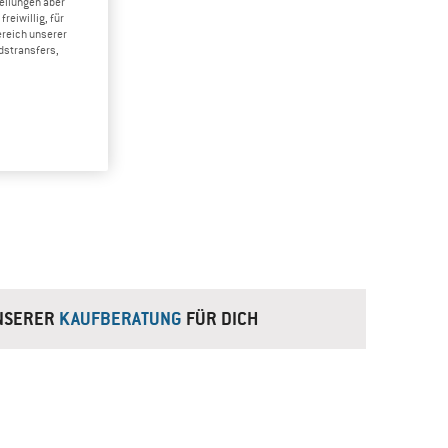
tellungen aber
reiwillig, für
ereich unserer
dstransfers,
UNSERER
KAUFBERATUNG
FÜR DICH