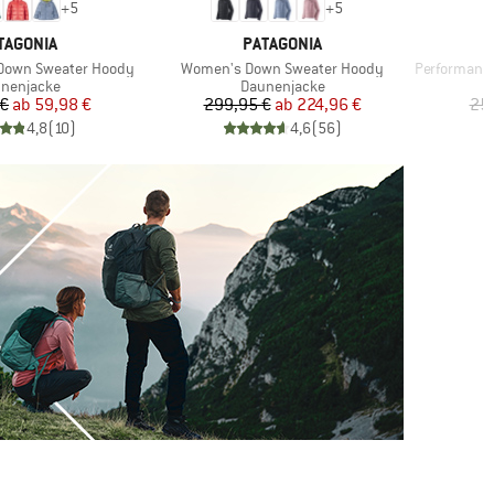
+
5
+
5
RKE
MARKE
TAGONIA
PATAGONIA
Artikel
Artikel
 Down Sweater Hoody
Women's Down Sweater Hoody
PerformanceDo
duktgruppe
Produktgruppe
nenjacke
Daunenjacke
Preis
reduzierter Preis
Preis
reduzierter Preis
 €
ab
59,98 €
299,95 €
ab
224,96 €
259
4,8
(
10
)
4,6
(
56
)