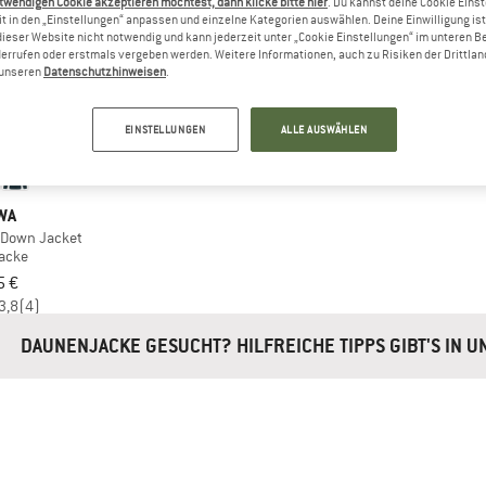
twendigen Cookie akzeptieren möchtest, dann klicke bitte hier
. Du kannst deine Cookie Eins
t in den „Einstellungen“ anpassen und einzelne Kategorien auswählen. Deine Einwilligung ist f
dieser Website nicht notwendig und kann jederzeit unter „Cookie Einstellungen“ im unteren B
errufen oder erstmals vergeben werden. Weitere Informationen, auch zu Risiken der Drittlan
n unseren
Datenschutzhinweisen
.
EINSTELLUNGEN
ALLE AUSWÄHLEN
WA
S Down Jacket
acke
5 €
3,8
(4)
DAUNENJACKE GESUCHT? HILFREICHE TIPPS GIBT'S IN 