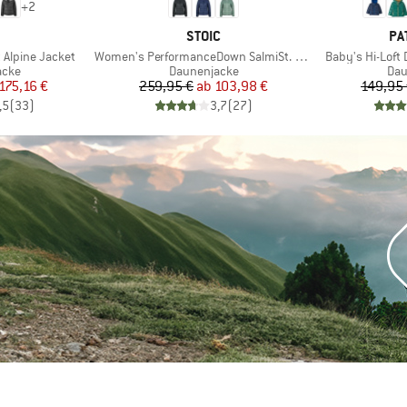
+
2
KE
MARKE
MA
STOIC
PA
Artikel
Artikel
 Alpine Jacket
Women's PerformanceDown SalmiSt. Jacket with Hood
Baby's Hi-Loft
gruppe
Produktgruppe
Pro
acke
Daunenjacke
Dau
eis
duzierter Preis
Preis
reduzierter Preis
175,16 €
259,95 €
ab
103,98 €
149,95
,5
(
33
)
3,7
(
27
)