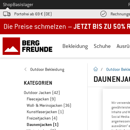
Zum
Shop
Basislager
Portofrei ab 69 € (DE)
Rechnungs
Jetzt bis zu 50% Rabatt im Sommer Sale
Bekleidung
Schuhe
Ausrü
Startseite
Outdoor Bekleidung
/
Outdoor Bekl
DAUNENJAC
KATEGORIEN
Outdoor Jacken
(42)
Fleecejacken
(9)
Wir verwende
Woll- & Merinojacken
(36)
gewährleiste
Kunstfaserjacken
(1)
Inhalte und 
Social Media-
Freizeitjacken
(4)
angemessene 
Daunenjacken
(1)
auswählen“ e