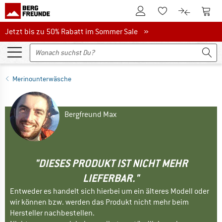
Zum Kundenkonto
Zum 
Zum Merkzettel.
Zum Produk
Jetzt bis zu 50% Rabatt im Sommer Sale
Jetzt bis zu 50% Rabatt im Sommer Sale »
Merinounterwäsche
Bergfreund Max
"DIESES PRODUKT IST NICHT MEHR
LIEFERBAR."
Entweder es handelt sich hierbei um ein älteres Modell oder
wir können bzw. werden das Produkt nicht mehr beim
Hersteller nachbestellen.