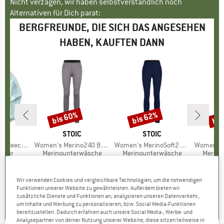
Nicht verzagen, wir haben selbstverständlich noch
Alternativen für Dich parat:
BERGFREUNDE, DIE SICH DAS ANGESEHEN
HABEN, KAUFTEN DANN
bis 60%
bis 62%
bis
Rabatt
Rabatt
Raba
XI
MARKE
STOIC
MARKE
STOIC
e Pullover
Artikel
Women's Merino240 BengtSt. Long Pants
Artikel
Women's MerinoSoft245 TuleboSt. Long Pants
Artikel
Women's Merino18
ruppe
lover
Produktgruppe
Merinounterwäsche
Produktgruppe
Merinounterwäsche
Produk
Merino
eis
duzierter Preis
3,97 €
99,95 €
ab
Preis
reduzierter Preis
39,98 €
119,95 €
ab
Preis
reduzierter Preis
45,58 €
84,95 
Wir verwenden Cookies und vergleichbare Technologien, um die notwendigen
0,0
(
0
)
4,4
(
26
)
4,2
(
9
)
Funktionen unserer Website zu gewährleisten. Außerdem bieten wir
zusätzliche Dienste und Funktionen an, analysieren unseren Datenverkehr,
um Inhalte und Werbung zu personalisieren, bzw. Social Media-Funktionen
bereitzustellen. Dadurch erfahren auch unsere Social Media-, Werbe- und
Analysepartner von deiner Nutzung unserer Website; diese sitzen teilweise in