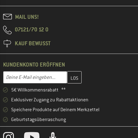
MAIL UNS!
07121/70 12 0
KAUF BEWUSST
KUNDENKONTO ERÖFFNEN
Gib hier deine E-Mail-Adresse ein und erstelle im nächsten Schri
E-Mail-Adresse
5€ Willkommensrabatt **
Exklusiver Zugang zu Rabattaktionen
Speichere Produkte auf Deinem Merkzettel
Geburtstagsüberraschung