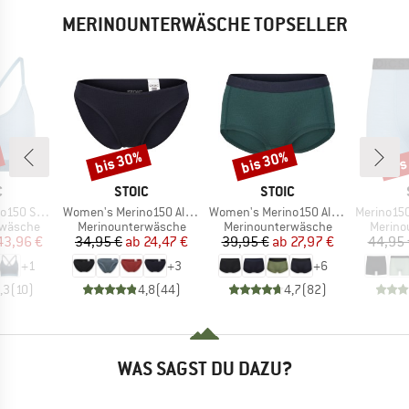
MERINOUNTERWÄSCHE TOPSELLER
bis 30%
bis 30%
bis
Rabatt
Rabatt
Raba
KE
MARKE
MARKE
C
STOIC
STOIC
Artikel
Artikel
Artikel
jemSt. Bra
Women's Merino150 AlsenSt. Brief
Women's Merino150 AlsenSt. Hipster
Merino150 S
ppe
Produktgruppe
Produktgruppe
Produk
rwäsche
Merinounterwäsche
Merinounterwäsche
Merino
eis
duzierter Preis
Preis
reduzierter Preis
Preis
reduzierter Preis
43,96 €
34,95 €
ab
24,47 €
39,95 €
ab
27,97 €
44,95 
+
1
+
3
+
6
,3
(
10
)
4,8
(
44
)
4,7
(
82
)
WAS SAGST DU DAZU?