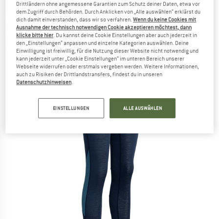
Drittländern ohne angemessene Garantien zum Schutz deiner Daten, etwa vor
dem Zugriff durch Behörden. Durch Anklicken von „Alle auswählen“ erklärst du
DAEHLIE
-
Women's Performance Wool Pants
dich damit einverstanden, dass wir so verfahren.
Wenn du keine Cookies mit
Ausnahme der technisch notwendigen Cookie akzeptieren möchtest, dann
- Merinounterwäsche
klicke bitte hier
. Du kannst deine Cookie Einstellungen aber auch jederzeit in
den „Einstellungen“ anpassen und einzelne Kategorien auswählen. Deine
(0)
Einwilligung ist freiwillig, für die Nutzung dieser Website nicht notwendig und
kann jederzeit unter „Cookie Einstellungen“ im unteren Bereich unserer
Webseite widerrufen oder erstmals vergeben werden. Weitere Informationen,
auch zu Risiken der Drittlandstransfers, findest du in unseren
Datenschutzhinweisen
.
EINSTELLUNGEN
ALLE AUSWÄHLEN