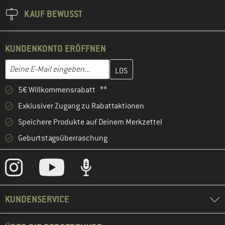
KAUF BEWUSST
KUNDENKONTO ERÖFFNEN
Gib hier deine E-Mail-Adresse ein und erstelle im nächsten Schri
E-Mail-Adresse
5€ Willkommensrabatt **
Exklusiver Zugang zu Rabattaktionen
Speichere Produkte auf Deinem Merkzettel
Geburtstagsüberraschung
KUNDENSERVICE