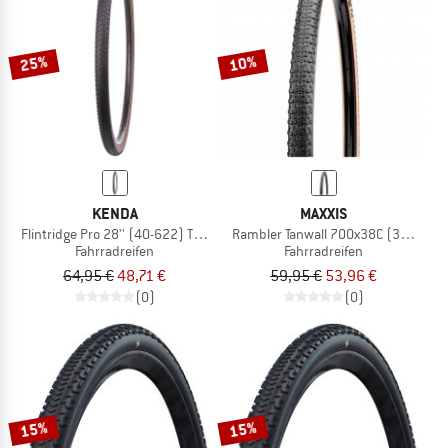
ZUM SOMMER SALE
25%
10%
KENDA
MAXXIS
Flintridge Pro 28'' (40-622) TLR GCT Faltbar
Rambler Tanwall 700x38C (38-622) 
Fahrradreifen
Fahrradreifen
64,95 €
48,71 €
59,95 €
53,96 €
(0)
(0)
15%
15%