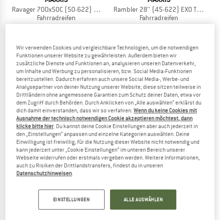
Ravager 700x50C (50-622) EXO TR
Rambler 28'' (45-622) EXO TR HYPR-
Fahrradreifen
Fahrradreifen
59,95 €
59,95 €
(0)
(0)
Wir verwenden Cookies und vergleichbare Technologien, um die notwendigen
Funktionen unserer Website zu gewährleisten. Außerdem bieten wir
zusätzliche Dienste und Funktionen an, analysieren unseren Datenverkehr,
um Inhalte und Werbung zu personalisieren, bzw. Social Media-Funktionen
bereitzustellen. Dadurch erfahren auch unsere Social Media-, Werbe- und
Analysepartner von deiner Nutzung unserer Website; diese sitzen teilweise in
Drittländern ohne angemessene Garantien zum Schutz deiner Daten, etwa vor
25%
dem Zugriff durch Behörden. Durch Anklicken von „Alle auswählen“ erklärst du
dich damit einverstanden, dass wir so verfahren.
Wenn du keine Cookies mit
Ausnahme der technisch notwendigen Cookie akzeptieren möchtest, dann
klicke bitte hier
. Du kannst deine Cookie Einstellungen aber auch jederzeit in
den „Einstellungen“ anpassen und einzelne Kategorien auswählen. Deine
Einwilligung ist freiwillig, für die Nutzung dieser Website nicht notwendig und
kann jederzeit unter „Cookie Einstellungen“ im unteren Bereich unserer
Webseite widerrufen oder erstmals vergeben werden. Weitere Informationen,
auch zu Risiken der Drittlandstransfers, findest du in unseren
Datenschutzhinweisen
.
MAXXIS
KENDA
Rambler Tanwall 650x47B (47-584) Dual EXO TR
Flintridge Pro 28'' (40-622) TLR Faltb
Fahrradreifen
Fahrradreifen
EINSTELLUNGEN
ALLE AUSWÄHLEN
59,95 €
67,95 €
50,96 €
(0)
(0)