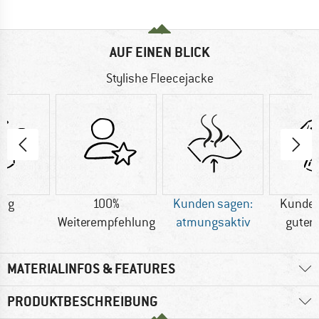
AUF EINEN BLICK
Stylishe Fleecejacke
0 g
100%
Kunden sagen:
Kunden
Weiterempfehlung
atmungsaktiv
guter 
MATERIALINFOS & FEATURES
PRODUKTBESCHREIBUNG