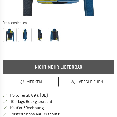
Detailansichten
NICHT MEHR LIEFERBAR
MERKEN
VERGLEICHEN
Finde mehr Informationen zu den Versan
Portofrei ab 69 € (DE)
Gehe hier zu den Rückgabe-Richtlinie
100 Tage Rückgaberecht
Finde die Zahlungs-Infos hier! Öffnet sich 
Kauf auf Rechnung
Finde alle Infos hier!
Trusted Shops Käuferschutz