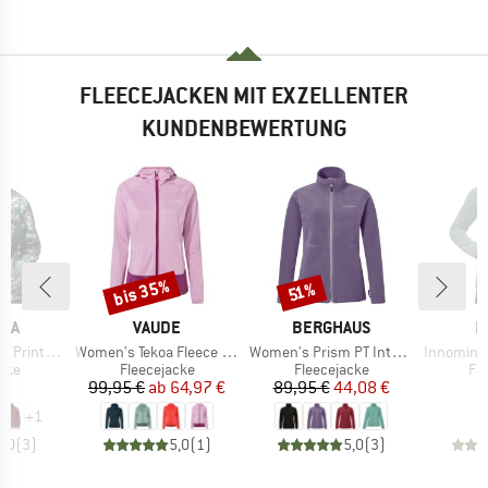
FLEECEJACKEN MIT EXZELLENTER
KUNDENBEWERTUNG
bis 35%
Rabatt
Rabatt
51%
MARKE
MARKE
M
BIA
VAUDE
BERGHAUS
M
Artikel
Artikel
Artikel
ted Jacket
Women's Tekoa Fleece Jacket II
Women's Prism PT Interactive Jacket
Innominata Mid
gruppe
Produktgruppe
Produktgruppe
Pr
cke
Fleecejacke
Fleecejacke
Fl
eis
Preis
reduzierter Preis
Preis
reduzierter Preis
 €
99,95 €
ab
64,97 €
89,95 €
44,08 €
1
+
1
5,0
(
3
)
5,0
(
1
)
5,0
(
3
)