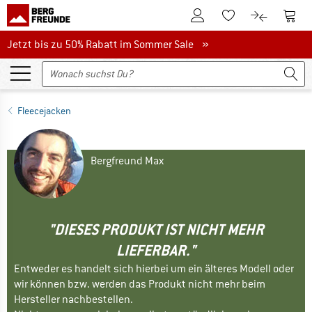
Zum Kundenkonto
Zum 
Zum Merkzettel.
Zum Produk
Jetzt bis zu 50% Rabatt im Sommer Sale
Jetzt bis zu 50% Rabatt im Sommer Sale »
Fleecejacken
Bergfreund Max
"DIESES PRODUKT IST NICHT MEHR
LIEFERBAR."
Entweder es handelt sich hierbei um ein älteres Modell oder
wir können bzw. werden das Produkt nicht mehr beim
Hersteller nachbestellen.