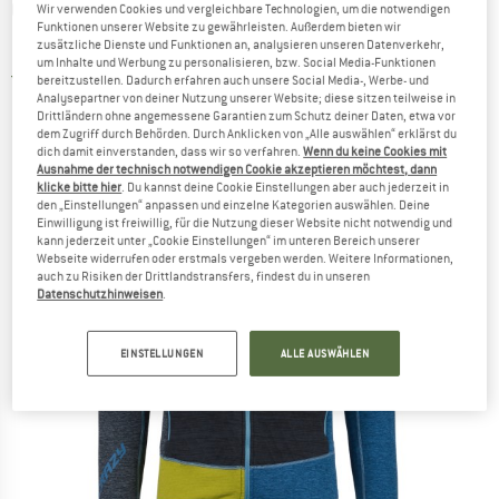
CRAZY IDEA
-
Pull Resolution Light -
Wir verwenden Cookies und vergleichbare Technologien, um die notwendigen
Funktionen unserer Website zu gewährleisten. Außerdem bieten wir
Fleecejacke
zusätzliche Dienste und Funktionen an, analysieren unseren Datenverkehr,
um Inhalte und Werbung zu personalisieren, bzw. Social Media-Funktionen
4,0
(1)
bereitzustellen. Dadurch erfahren auch unsere Social Media-, Werbe- und
Analysepartner von deiner Nutzung unserer Website; diese sitzen teilweise in
Drittländern ohne angemessene Garantien zum Schutz deiner Daten, etwa vor
dem Zugriff durch Behörden. Durch Anklicken von „Alle auswählen“ erklärst du
dich damit einverstanden, dass wir so verfahren.
Wenn du keine Cookies mit
Ausnahme der technisch notwendigen Cookie akzeptieren möchtest, dann
klicke bitte hier
. Du kannst deine Cookie Einstellungen aber auch jederzeit in
den „Einstellungen“ anpassen und einzelne Kategorien auswählen. Deine
Einwilligung ist freiwillig, für die Nutzung dieser Website nicht notwendig und
kann jederzeit unter „Cookie Einstellungen“ im unteren Bereich unserer
Webseite widerrufen oder erstmals vergeben werden. Weitere Informationen,
auch zu Risiken der Drittlandstransfers, findest du in unseren
Datenschutzhinweisen
.
EINSTELLUNGEN
ALLE AUSWÄHLEN