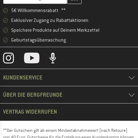
5€ Willkommensrabatt **
Exklusiver Zugang zu Rabattaktionen
Speichere Produkte auf Deinem Merkzettel
Geburtstagsüberraschung
KUNDENSERVICE
ÜBER DIE BERGFREUNDE
VERTRAG WIDERRUFEN
**Der Gutschein gilt ab einem Mindestabnahmewert (nach Retoure)
von 40 Euro. Gutscheine für die Erstellung eines Kundenkontos können