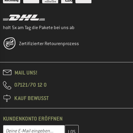
holt 5x am Tag die Pakete bei uns ab
Zertifizierter Retourenprozess
MAIL UNS!
07121/70 12 0
KAUF BEWUSST
KUNDENKONTO ERÖFFNEN
Gib hier deine E-Mail-Adresse ein und erstelle im nächsten Schri
E-Mail-Adresse