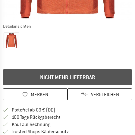
Detailansichten
NICHT MEHR LIEFERBAR
MERKEN
VERGLEICHEN
Finde mehr Informationen zu den Versan
Portofrei ab 69 € (DE)
Gehe hier zu den Rückgabe-Richtlinie
100 Tage Rückgaberecht
Finde die Zahlungs-Infos hier! Öffnet sich 
Kauf auf Rechnung
Finde alle Infos hier!
Trusted Shops Käuferschutz