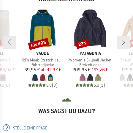
bis 40%
22%
43
Rabatt
Rabatt
Raba
E
MARKE
MARKE
M
AZ
VAUDE
PATAGONIA
I
Artikel
Artikel
Artikel
.0 Short
Kid's Moab Stretch Jacket
Women's Skysail Jacket
Shaun 
ktgruppe
Produktgruppe
Produktgruppe
P
s
Fahrradjacke
Freizeitjacke
W
eis
duzierter Preis
Preis
reduzierter Preis
Preis
reduzierter Preis
83,97 €
69,95 €
ab
41,97 €
209,95 €
163,76 €
129,9
0,0
(
0
)
5,0
(
3
)
5,0
(
1
)
WAS SAGST DU DAZU?
STELLE EINE FRAGE