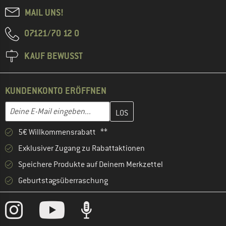
MAIL UNS!
07121/70 12 0
KAUF BEWUSST
KUNDENKONTO ERÖFFNEN
Gib hier deine E-Mail-Adresse ein und erstelle im nächsten Schri
E-Mail-Adresse
5€ Willkommensrabatt **
Exklusiver Zugang zu Rabattaktionen
Speichere Produkte auf Deinem Merkzettel
Geburtstagsüberraschung