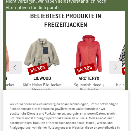
Nicht verzagen, wir haben selbstverständlich noch
Alternativen für Dich parat:
BELIEBTESTE PRODUKTE IN
FREIZEITJACKEN
bis 30%
bis 30%
bis
Rabatt
Rabatt
Raba
ÄVEN
MARKE
LIEWOOD
MARKE
ARC'TERYX
M
L
a Jacket
Artikel
Kid's Nolan Pile Jacket
Artikel
Squamish Hoody
Artikel
Kid's No
gruppe
acke
Produktgruppe
Fleecejacke
Produktgruppe
Windjacke
Pr
Fl
eis
duzierter Preis
167,97 €
79,95 €
ab
Preis
reduzierter Preis
55,97 €
199,95 €
ab
Preis
reduzierter Preis
139,97 €
74,95 
+
2
+
13
+
2
Wir verwenden Cookies und vergleichbare Technologien, um die notwendigen
Funktionen unserer Website zu gewährleisten. Außerdem bieten wir
,6
(
42
)
0,0
(
0
)
4,7
(
71
)
zusätzliche Dienste und Funktionen an, analysieren unseren Datenverkehr,
um Inhalte und Werbung zu personalisieren, bzw. Social Media-Funktionen
bereitzustellen. Dadurch erfahren auch unsere Social Media-, Werbe- und
Analysepartner von deiner Nutzung unserer Website; diese sitzen teilweise in