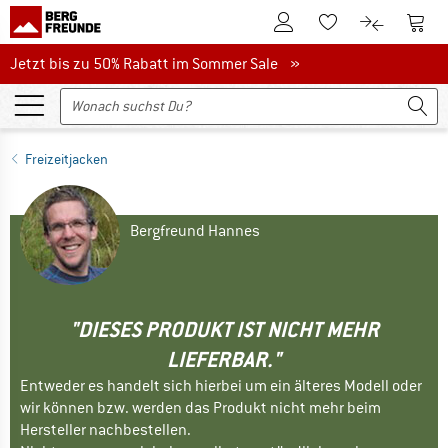
Zum Kundenkonto
Zum 
Zum Merkzettel.
Zum Produk
Jetzt bis zu 50% Rabatt im Sommer Sale
Jetzt bis zu 50% Rabatt im Sommer Sale »
Freizeitjacken
Bergfreund Hannes
"DIESES PRODUKT IST NICHT MEHR
LIEFERBAR."
Entweder es handelt sich hierbei um ein älteres Modell oder
wir können bzw. werden das Produkt nicht mehr beim
Hersteller nachbestellen.