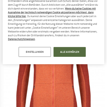
Drittländern ohne angemessene Garantien zum Schutz deiner Daten, etwa vor
dem Zugriff durch Behörden. Durch Anklicken von „Alle auswählen“ erklärst du
CHILLAZ
-
Women's Roys Peak - Freizeitjacke
dich damit einverstanden, dass wir so verfahren.
Wenn du keine Cookies mit
Ausnahme der technisch notwendigen Cookie akzeptieren möchtest, dann
klicke bitte hier
. Du kannst deine Cookie Einstellungen aber auch jederzeit in
(0)
den „Einstellungen“ anpassen und einzelne Kategorien auswählen. Deine
Einwilligung ist freiwillig, für die Nutzung dieser Website nicht notwendig und
kann jederzeit unter „Cookie Einstellungen“ im unteren Bereich unserer
Webseite widerrufen oder erstmals vergeben werden. Weitere Informationen,
auch zu Risiken der Drittlandstransfers, findest du in unseren
Datenschutzhinweisen
.
EINSTELLUNGEN
ALLE AUSWÄHLEN