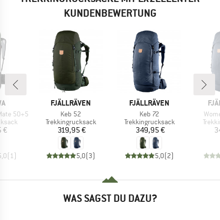
KUNDENBEWERTUNG
E
MARKE
MARKE
MA
WA
FJÄLLRÄVEN
FJÄLLRÄVEN
FJÄ
Artikel
Artikel
Artike
Mate 50+5
Keb 52
Keb 72
Wome
uppe
Produktgruppe
Produktgruppe
Produ
cksack
Trekkingrucksack
Trekkingrucksack
Trekk
eis
Preis
Preis
5 €
319,95 €
349,95 €
3
5,0
(
1
)
5,0
(
3
)
5,0
(
2
)
WAS SAGST DU DAZU?