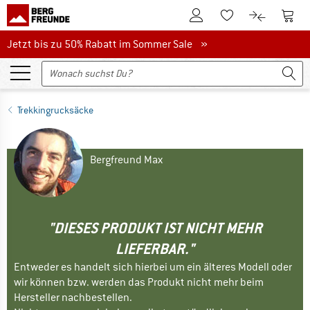
Zum Kundenkonto
Zum 
Zum Merkzettel.
Zum Produk
Jetzt bis zu 50% Rabatt im Sommer Sale
Jetzt bis zu 50% Rabatt im Sommer Sale »
Trekkingrucksäcke
Bergfreund Max
"DIESES PRODUKT IST NICHT MEHR
LIEFERBAR."
Entweder es handelt sich hierbei um ein älteres Modell oder
wir können bzw. werden das Produkt nicht mehr beim
Hersteller nachbestellen.