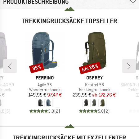
PRODUKTBESCHREIBUNG
TREKKINGRUCKSÄCKE TOPSELLER
bis 28%
35%
Rabatt
Rabatt
E
MARKE
MARKE
M
EY
FERRINO
OSPREY
S
Artikel
Artikel
Artikel
a AG 50
Agile 35
Kestrel 58
SIMOND - M
uppe
Produktgruppe
Produktgruppe
Produ
cksack
Wanderrucksack
Trekkingrucksack
Trekk
eis
Preis
reduzierter Preis
Preis
reduzierter Preis
 €
149,95 €
97,47 €
239,95 €
ab
172,76 €
1
4,0
(
5
)
5,0
(
2
)
5,0
(
2
)
TREKKINGRUCKSÄCKE MIT EXZELLENTER