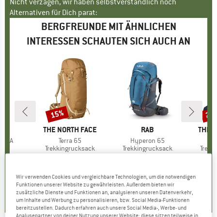
Nicht verzagen, wir haben selbstverständlich noch
Alternativen für Dich parat:
BERGFREUNDE MIT ÄHNLICHEN
INTERESSEN SCHAUTEN SICH AUCH AN
15%
25
Rabatt
Raba
AUS
MARKE
THE NORTH FACE
MARKE
RAB
MARK
THE 
60 FA
Artikel
Terra 65
Artikel
Hyperon 65
Art
Tra
duktgruppe
Produktgruppe
Trekkingrucksack
Produktgruppe
Trekkingrucksack
Produ
Trekk
eis
duzierter Preis
24,96 €
184,95 €
Preis
reduzierter Preis
157,21 €
322,95 €
Preis
224,9
Wir verwenden Cookies und vergleichbare Technologien, um die notwendigen
5,0
(
1
)
5,0
(
2
)
0,0
(
0
)
Funktionen unserer Website zu gewährleisten. Außerdem bieten wir
zusätzliche Dienste und Funktionen an, analysieren unseren Datenverkehr,
um Inhalte und Werbung zu personalisieren, bzw. Social Media-Funktionen
bereitzustellen. Dadurch erfahren auch unsere Social Media-, Werbe- und
Analysepartner von deiner Nutzung unserer Website; diese sitzen teilweise in