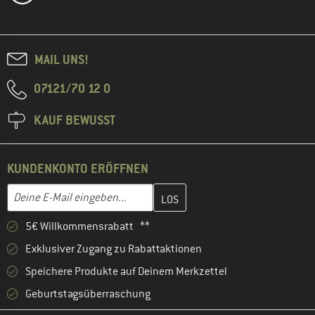
MAIL UNS!
07121/70 12 0
KAUF BEWUSST
KUNDENKONTO ERÖFFNEN
Gib hier deine E-Mail-Adresse ein und erstelle im nächsten Schri
E-Mail-Adresse
5€ Willkommensrabatt **
Exklusiver Zugang zu Rabattaktionen
Speichere Produkte auf Deinem Merkzettel
Geburtstagsüberraschung