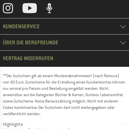
KUNDENSERVICE
ÜBER DIE BERGFREUNDE
VERTRAG WIDERRUFEN
**Der Gutschein gilt ab einem Mindestabnahmewert (nach Retoure)
von 40 Euro. Gutscheine für die Erstellung eines Kundenkontos können
nur einmal pro Person und Bestellung eingelöst werden. Nicht
anwendbar auf die Kategorien Bücher & Karten, Outdoor Lebensmittel
sowie Gutscheine. Keine Barauszahlung möglich. Nicht mit anderen
Codes kombinierbar. Der Gutschein darf nicht weitergegeben oder
veröffentlicht werden.
Highlights