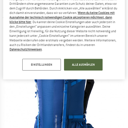
Drittländern ohne angemessene Garantien zum Schutz deiner Daten, etwa vor
dem Zugriff durch Behörden. Durch Anklicken von „Alle auswählen“ erklärst du
BERGHAUS
-
Trailhead 65 Rucksack -
dich damit einverstanden, dass wir so verfahren.
Wenn du keine Cookies mit
Ausnahme der technisch notwendigen Cookie akzeptieren möchtest, dann
Trekkingrucksack
klicke bitte hier
. Du kannst deine Cookie Einstellungen aber auch jederzeit in
den „Einstellungen“ anpassen und einzelne Kategorien auswählen. Deine
(0)
Einwilligung ist freiwillig, für die Nutzung dieser Website nicht notwendig und
kann jederzeit unter „Cookie Einstellungen“ im unteren Bereich unserer
Webseite widerrufen oder erstmals vergeben werden. Weitere Informationen,
auch zu Risiken der Drittlandstransfers, findest du in unseren
Datenschutzhinweisen
.
EINSTELLUNGEN
ALLE AUSWÄHLEN