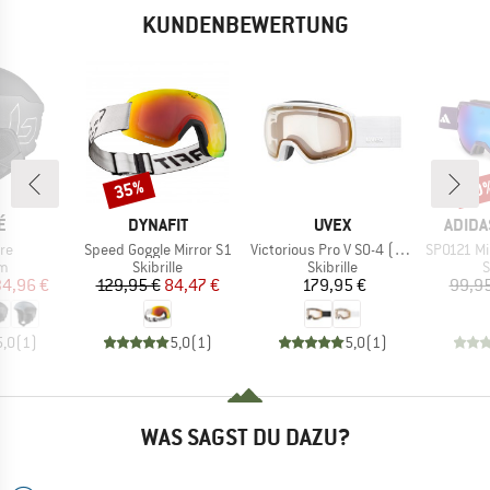
KUNDENBEWERTUNG
35%
10
Rabatt
Raba
E
MARKE
MARKE
MARK
É
DYNAFIT
UVEX
ADIDA
Artikel
Artikel
Artikel
re
Speed Goggle Mirror S1
Victorious Pro V S0-4 (VLT 7-81%)
SP0121 Mirr
ktgruppe
Produktgruppe
Produktgruppe
P
lm
Skibrille
Skibrille
S
eis
duzierter Preis
Preis
reduzierter Preis
Preis
34,96 €
129,95 €
84,47 €
179,95 €
99,95
5,0
(
1
)
5,0
(
1
)
5,0
(
1
)
WAS SAGST DU DAZU?