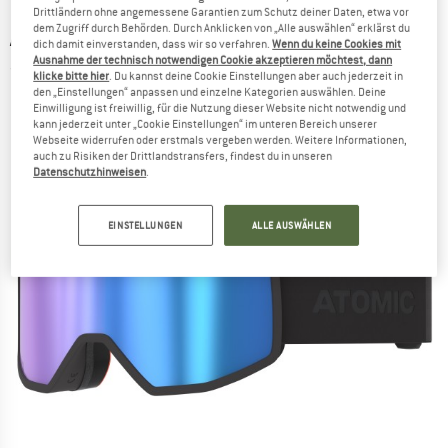
Drittländern ohne angemessene Garantien zum Schutz deiner Daten, etwa vor
dem Zugriff durch Behörden. Durch Anklicken von „Alle auswählen“ erklärst du
ATOMIC
-
Four HD 2-1 - Skibrille
dich damit einverstanden, dass wir so verfahren.
Wenn du keine Cookies mit
Ausnahme der technisch notwendigen Cookie akzeptieren möchtest, dann
(0)
klicke bitte hier
. Du kannst deine Cookie Einstellungen aber auch jederzeit in
den „Einstellungen“ anpassen und einzelne Kategorien auswählen. Deine
Einwilligung ist freiwillig, für die Nutzung dieser Website nicht notwendig und
kann jederzeit unter „Cookie Einstellungen“ im unteren Bereich unserer
Webseite widerrufen oder erstmals vergeben werden. Weitere Informationen,
auch zu Risiken der Drittlandstransfers, findest du in unseren
Datenschutzhinweisen
.
EINSTELLUNGEN
ALLE AUSWÄHLEN