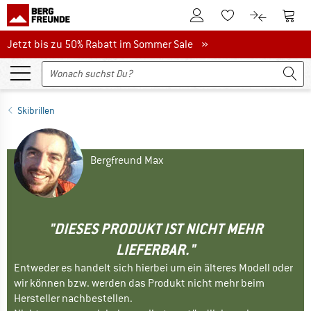
Zum Kundenkonto
Zum 
Zum Merkzettel.
Zum Produk
Jetzt bis zu 50% Rabatt im Sommer Sale
Jetzt bis zu 50% Rabatt im Sommer Sale »
Skibrillen
Bergfreund Max
"DIESES PRODUKT IST NICHT MEHR
LIEFERBAR."
Entweder es handelt sich hierbei um ein älteres Modell oder
wir können bzw. werden das Produkt nicht mehr beim
Hersteller nachbestellen.