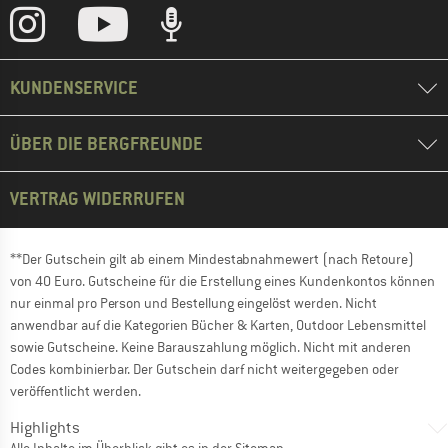
KUNDENSERVICE
ÜBER DIE BERGFREUNDE
VERTRAG WIDERRUFEN
**Der Gutschein gilt ab einem Mindestabnahmewert (nach Retoure)
von 40 Euro. Gutscheine für die Erstellung eines Kundenkontos können
nur einmal pro Person und Bestellung eingelöst werden. Nicht
anwendbar auf die Kategorien Bücher & Karten, Outdoor Lebensmittel
sowie Gutscheine. Keine Barauszahlung möglich. Nicht mit anderen
Codes kombinierbar. Der Gutschein darf nicht weitergegeben oder
veröffentlicht werden.
Highlights