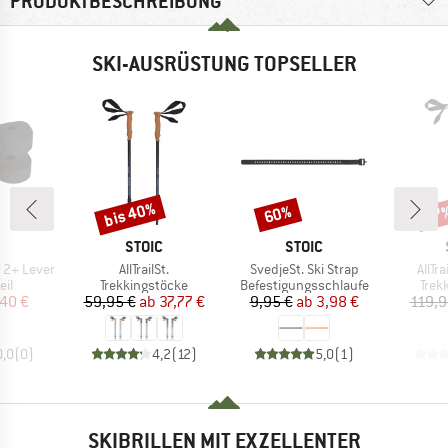
PRODUKTBESCHREIBUNG
SKI-AUSRÜSTUNG TOPSELLER
bis 40%
60%
47
Rabatt
Rabatt
Raba
KE
MARKE
MARKE
STOIC
STOIC
Artikel
Artikel
Artike
 2+ Lever
AllTrailSt.
SvedjeSt. Ski Strap
AllTr
tgruppe
Produktgruppe
Produktgruppe
Prod
eil
Trekkingstöcke
Befestigungsschlaufe
Trek
eis
duzierter Preis
Preis
reduzierter Preis
Preis
reduzierter Preis
40 €
59,95 €
ab
37,77 €
9,95 €
ab
3,98 €
119,9
0,0
(
0
)
4,2
(
12
)
5,0
(
1
)
SKIBRILLEN MIT EXZELLENTER