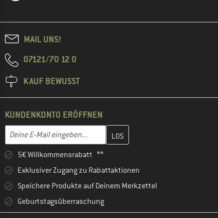
MAIL UNS!
07121/70 12 0
KAUF BEWUSST
KUNDENKONTO ERÖFFNEN
Gib hier deine E-Mail-Adresse ein und erstelle im nächsten Schri
E-Mail-Adresse
5€ Willkommensrabatt **
Exklusiver Zugang zu Rabattaktionen
Speichere Produkte auf Deinem Merkzettel
Geburtstagsüberraschung