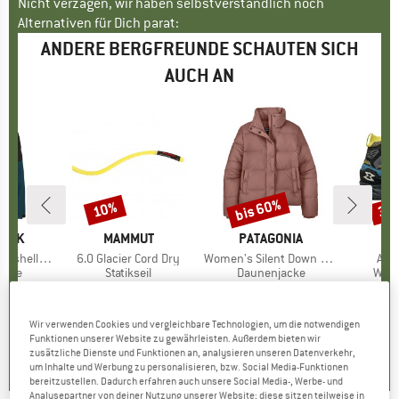
Nicht verzagen, wir haben selbstverständlich noch
Alternativen für Dich parat:
ANDERE BERGFREUNDE SCHAUTEN SICH
AUCH AN
bis 60%
10%
35
Rabatt
Rabatt
Raba
PEAK
MARKE
MAMMUT
MARKE
PATAGONIA
M
G
Light Jacket
Artikel
6.0 Glacier Cord Dry
Artikel
Women's Silent Down Jacket
Arti
Akr
ruppe
jacke
Produktgruppe
Statikseil
Produktgruppe
Daunenjacke
Prod
Wan
eis
duzierter Preis
43,98 €
229,95 €
Preis
reduzierter Preis
206,96 €
269,95 €
ab
Preis
reduzierter Preis
107,98 €
219,95
Wir verwenden Cookies und vergleichbare Technologien, um die notwendigen
,4
(
16
)
5,0
(
1
)
4,8
(
6
)
Funktionen unserer Website zu gewährleisten. Außerdem bieten wir
zusätzliche Dienste und Funktionen an, analysieren unseren Datenverkehr,
um Inhalte und Werbung zu personalisieren, bzw. Social Media-Funktionen
bereitzustellen. Dadurch erfahren auch unsere Social Media-, Werbe- und
Analysepartner von deiner Nutzung unserer Website; diese sitzen teilweise in