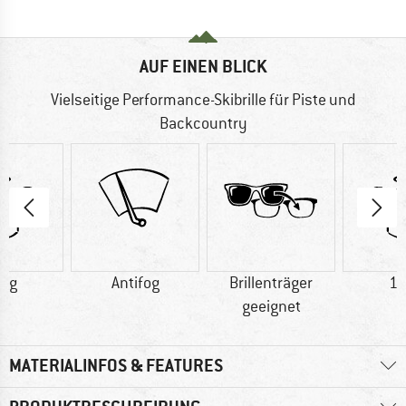
AUF EINEN BLICK
Vielseitige Performance-Skibrille für Piste und
Backcountry
5 g
Antifog
Brillenträger
12
geeignet
MATERIALINFOS & FEATURES