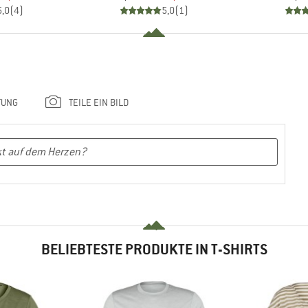
5,0
(
4
)
5,0
(
1
)
TUNG
TEILE EIN BILD
BELIEBTESTE PRODUKTE IN T-SHIRTS