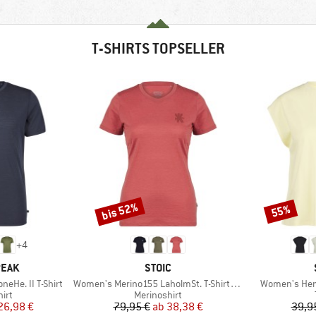
T-SHIRTS TOPSELLER
bis 52%
55%
Rabatt
Rabatt
+
4
MARKE
PEAK
STOIC
Artikel
Artikel
eHe. II T-Shirt
Women's Merino155 LaholmSt. T-Shirt Daisy Flower
Women's Hemp
gruppe
Produktgruppe
irt
Merinoshirt
eis
duzierter Preis
Preis
reduzierter Preis
26,98 €
79,95 €
ab
38,38 €
39,9