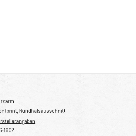
urzarm
ontprint, Rundhalsausschnitt
rstellerangaben
6-1807