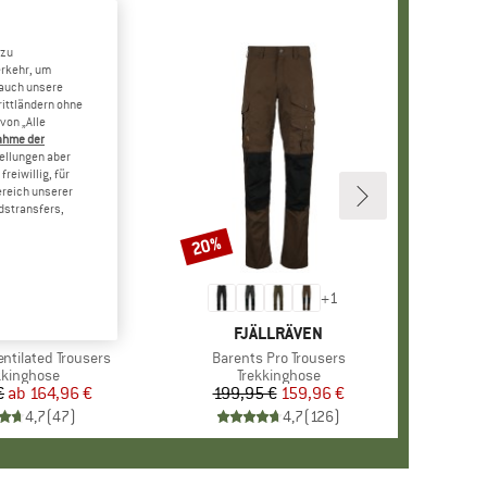
 zu
erkehr, um
 auch unsere
rittländern ohne
von „Alle
ahme der
tellungen aber
reiwillig, für
ereich unserer
dstransfers,
20%
Rabatt
+
5
+
1
RKE
LLRÄVEN
MARKE
FJÄLLRÄVEN
entilated Trousers
Artikel
Barents Pro Trousers
duktgruppe
kkinghose
Produktgruppe
Trekkinghose
€
ab
Preis
reduzierter Preis
164,96 €
199,95 €
Preis
reduzierter Preis
159,96 €
4,7
(
47
)
4,7
(
126
)