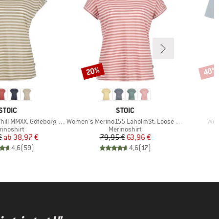
20%
40%
Rabatt
Rabat
MARKE
MARKE
STOIC
STOIC
Artikel
Arti
XX. Göteborg Loose Tee St
Women's Merino155 LaholmSt. Loose Shirt Striped
Wom
oduktgruppe
Produktgruppe
rinoshirt
Merinoshirt
Preis
reduzierter Preis
Preis
reduzierter Preis
€
ab
38,97 €
79,95 €
63,96 €
4,6
(
59
)
4,6
(
17
)