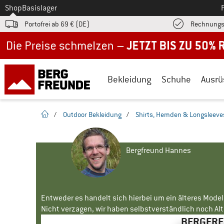
Zum
Shop
Basislager
Portofrei ab 69 € (DE)
Rechnungs
Jetzt bis zu 50% Rabatt im Sommer Sale
Bekleidung
Schuhe
Ausrü
Startseite
/
Outdoor Bekleidung
/
Shirts, Hemden & Longsleeve
Bergfreund Hannes
Entweder es handelt sich hierbei um ein älteres Mode
Nicht verzagen, wir haben selbstverständlich noch Alte
BERGFREU