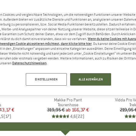
n Cookies und vergleichbare Technologien, um die notwendigen Funktionen unserer Website
n. Außerdem bieten wir zusätzliche Dienste und Funktionen an, analysieren unseren Datenv
Werbung zu personalisieren, bzw. Social Media-Funktionen bereitzustellen. Dadurch erfahren
, Werbe- und Analysepartner von deiner Nutzung unserer Website; diese sitzen teilweise in D
Garantien zum Schutz deiner Daten, etwa vor dem Zugriff durch Behörden. Durch Anklicken 
rklärst du dich damit einverstanden, dass wir so verfahren.
Wenn du keine Cookies mit Ausn
twendigen Cookie akzeptieren möchtest, dann klicke bitte hier
. Du kannst deine Cookie Eins
t in den „Einstellungen“ anpassen und einzelne Kategorien auswählen. Deine Einwilligung ist f
dieser Website nicht notwendig und kann jederzeit unter „Cookie Einstellungen“ im unteren B
errufen oder erstmals vergeben werden. Weitere Informationen, auch zu Risiken der Drittlan
n unseren
Datenschutzhinweisen
.
bis 48%
bis 25%
Rabatt
Rabatt
EINSTELLUNGEN
ALLE AUSWÄHLEN
ORTS
MARKE
LUNDHAGS
MA
FJÄ
el
Artikel
Makke Pro Pant
Artikel
Vidda Pro V
ktgruppe
s
Produktgruppe
Tourenhose
Pro
Tre
eis
duzierter Preis
43,17 €
319,95 €
ab
Preis
reduzierter Preis
166,37 €
219,95 
,5
(
17
)
4,6
(
22
)