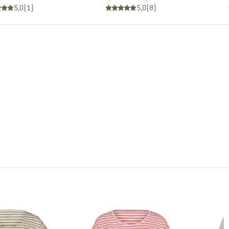
5,0
(
1
)
5,0
(
8
)