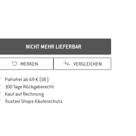
NICHT MEHR LIEFERBAR
MERKEN
VERGLEICHEN
Finde mehr Informationen zu den Versandkos
Portofrei ab 69 € (DE)
Gehe hier zu den Rückgabe-Richtlinien Öf
100 Tage Rückgaberecht
Finde die Zahlungs-Infos hier! Öffnet sich in 
Kauf auf Rechnung
Finde alle Infos hier!
Trusted Shops Käuferschutz