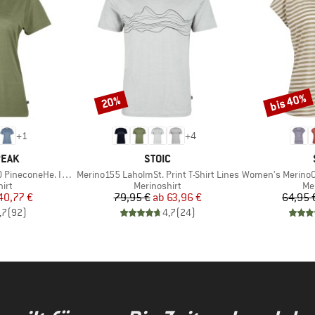
bis 40%
20%
Rabatt
Rabatt
+
1
+
4
MARKE
PEAK
STOIC
Artikel
Artikel
oneHe. II T-Shirt
Merino155 LaholmSt. Print T-Shirt Lines
Women's MerinoChill MM
gruppe
Produktgruppe
Pr
irt
Merinoshirt
Me
eis
duzierter Preis
Preis
reduzierter Preis
40,77 €
79,95 €
ab
63,96 €
64,95 
,7
(
92
)
4,7
(
24
)