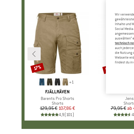
Wir verwende
gewährleiste
Inhalte und 
Social Media-
angemessene 
auswählen“ e
technisch no
auch jederzei
die Nutzung 
Webseite wid
findest du i
bis 46%
17%
Rabatt
Rabatt
+
1
MARKE
FJÄLLRÄVEN
MARKE
MAIER SP
Artikel
Barents Pro Shorts
Artik
Jens
Produktgruppe
Shorts
Produ
Short
129,95 €
Preis
reduzierter Preis
107,86 €
79,95 €
ab
Pr
re
4,9
(
101
)
4