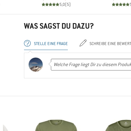
)
5,0
(
5
)
WAS SAGST DU DAZU?
STELLE EINE FRAGE
SCHREIBE EINE BEWER