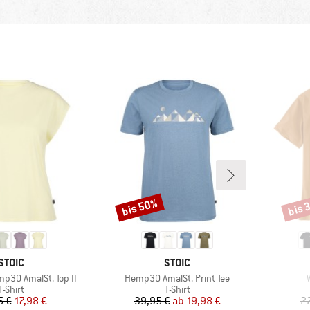
bis 50%
bis 
Rabatt
Rabat
MARKE
MARKE
STOIC
STOIC
Artikel
A
30 AmalSt. Top II
Hemp30 AmalSt. Print Tee
Produktgruppe
Produktgruppe
T-Shirt
T-Shirt
Preis
reduzierter Preis
Preis
reduzierter Preis
5 €
17,98 €
39,95 €
ab
19,98 €
2