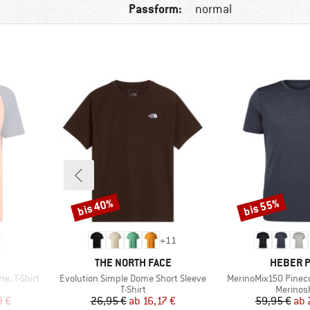
Passform:
normal
bis 40%
bis 55%
Rabatt
Rabatt
+
11
MARKE
MARKE
THE NORTH FACE
HEBER 
Artikel
Artikel
e. T-Shirt
Evolution Simple Dome Short Sleeve
MerinoMix150 Pinecon
pe
Produktgruppe
Produkt
T-Shirt
Merinosh
rter Preis
Preis
reduzierter Preis
Pr
re
8 €
26,95 €
ab
16,17 €
59,95 €
ab