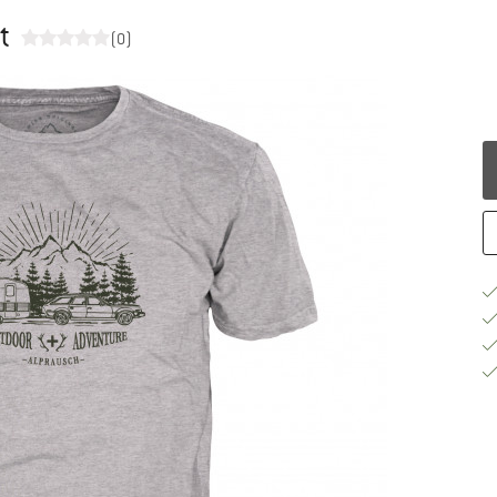
t
(0)