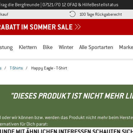
Ruf uns an unter
Frag die Bergfreunde
|
07121/70 12 0
FAQ & Hilfe
Bestellstatus
Finde die Zahlungs-Infos hier! Öffnet sich in einer Infobox
Gehe h
kauf
100 Tage Rückgaberecht
stung
Klettern
Bike
Winter
Alle Sportarten
Mark
s
/
T-Shirts
/
Happy Eagle - T-Shirt
"DIESES PRODUKT IST NICHT MEHR L
ll oder wir können bzw. werden das Produkt nicht mehr beim Herste
rnativen für Dich parat:
NDE MIT ÄHNLICHEN INTERESSEN SCHAUTEN SIC