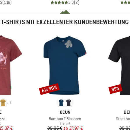
,5
(
116
)
5,0
(
2
)
T-SHIRTS MIT EXZELLENTER KUNDENBEWERTUNG
bis 30%
35%
Rabatt
Rabatt
+
1
E
MARKE
MA
E
OCUN
DE
Artikel
Artikel
zza
Bamboo T Blossom
Stockho
ktgruppe
Produktgruppe
t
T-Shirt
eis
duzierter Preis
Preis
reduzierter Preis
15,37 €
39,95 €
ab
27,97 €
39,95