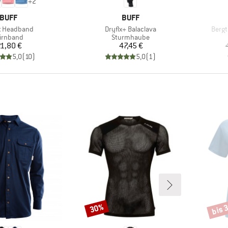
+
2
MARKE
MARKE
BUFF
BUFF
l
Artikel
Artike
x Headband
Dryflx+ Balaclava
Bergt
oduktgruppe
Produktgruppe
irnband
Sturmhaube
Preis
Preis
1,80 €
47,45 €
5,0
(
10
)
5,0
(
1
)
bis 
30%
Rabatt
Rabat