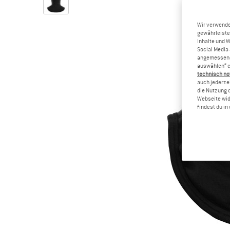
Wir verwende
gewährleiste
Inhalte und 
Social Media-
angemessene 
auswählen“ e
technisch no
auch jederzei
die Nutzung 
Webseite wid
findest du i