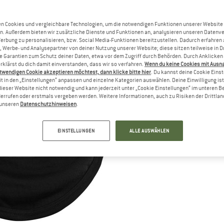
n Cookies und vergleichbare Technologien, um die notwendigen Funktionen unserer Website
n. Außerdem bieten wir zusätzliche Dienste und Funktionen an, analysieren unseren Datenv
Werbung zu personalisieren, bzw. Social Media-Funktionen bereitzustellen. Dadurch erfahren
, Werbe- und Analysepartner von deiner Nutzung unserer Website; diese sitzen teilweise in D
Garantien zum Schutz deiner Daten, etwa vor dem Zugriff durch Behörden. Durch Anklicken 
rklärst du dich damit einverstanden, dass wir so verfahren.
Wenn du keine Cookies mit Ausn
twendigen Cookie akzeptieren möchtest, dann klicke bitte hier
. Du kannst deine Cookie Eins
t in den „Einstellungen“ anpassen und einzelne Kategorien auswählen. Deine Einwilligung ist f
dieser Website nicht notwendig und kann jederzeit unter „Cookie Einstellungen“ im unteren B
errufen oder erstmals vergeben werden. Weitere Informationen, auch zu Risiken der Drittlan
n unseren
Datenschutzhinweisen
.
EINSTELLUNGEN
ALLE AUSWÄHLEN