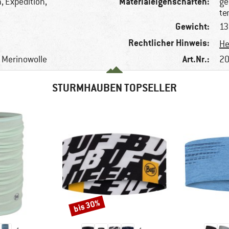
Materialeigenschaften:
 Expedition,
g
te
Gewicht:
13
Rechtlicher Hinweis:
He
Art.Nr.:
e Merinowolle
20
STURMHAUBEN TOPSELLER
bis 30%
Rabatt