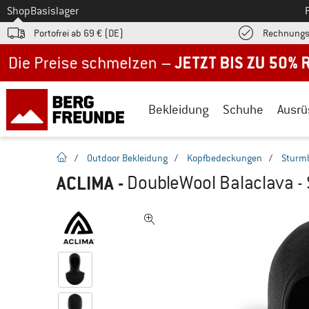
Zum
Shop
Basislager
Portofrei ab 69 € (DE)
Rechnungs
Jetzt bis zu 50% Rabatt im Sommer Sale
Bekleidung
Schuhe
Ausrü
Startseite
/
Outdoor Bekleidung
/
Kopfbedeckungen
/
Sturm
ACLIMA
-
DoubleWool Balaclava -