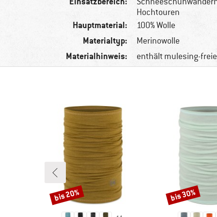
Einsatzbereich:
Schneeschuhwandern,
Hochtouren
Hauptmaterial:
100% Wolle
Materialtyp:
Merinowolle
Materialhinweis:
enthält mulesing-frei
bis 20%
bis 30%
Rabatt
Rabatt