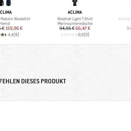
MARKE
MARKE
CLIMA
ACLIMA
Artikel
Artikel
 Reborn Woolshirt
Woolnet Light T-Shirt
Women'
Produktgruppe
Produktgruppe
Hemd
Merinounterwäsche
Preis
reduzierter Preis
Preis
reduzierter Preis
 €
159,96 €
94,95 €
66,47 €
84
4,4
(
8
)
0,0
(
0
)
FEHLEN DIESES PRODUKT