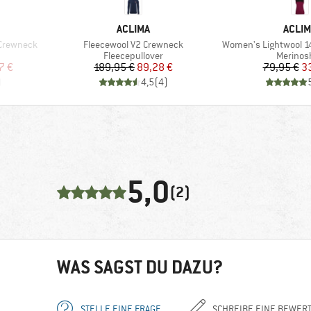
MARKE
MARK
ACLIMA
ACLIM
Artikel
Artikel
Crewneck
Fleecewool V2 Crewneck
Women's Lightwool 14
pe
Produktgruppe
Produkt
Fleecepullover
Merinosh
rter Preis
Preis
reduzierter Preis
Pr
re
7 €
189,95 €
89,28 €
79,95 €
3
)
4,5
(
4
)
5,0
(2)
WAS SAGST DU DAZU?
STELLE EINE FRAGE
SCHREIBE EINE BEWER