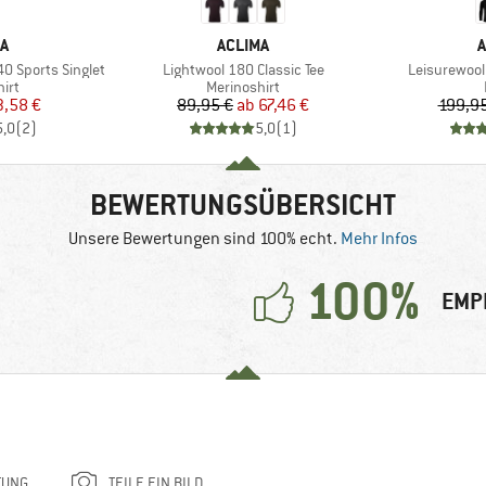
E
MARKE
A
ACLIMA
A
Artikel
Artikel
0 Sports Singlet
Lightwool 180 Classic Tee
Leisurewool
gruppe
Produktgruppe
irt
Merinoshirt
eis
duzierter Preis
Preis
reduzierter Preis
3,58 €
89,95 €
ab
67,46 €
199,95
5,0
(
2
)
5,0
(
1
)
BEWERTUNGSÜBERSICHT
Unsere Bewertungen sind 100% echt.
Mehr Infos
100%
EMP
TUNG
TEILE EIN BILD