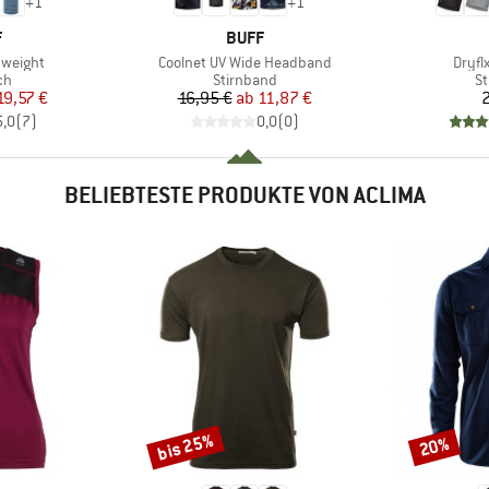
+
1
+
1
KE
MARKE
F
BUFF
Artikel
Artike
tweight
Coolnet UV Wide Headband
Dryfl
tgruppe
Produktgruppe
Pr
ch
Stirnband
St
eis
duzierter Preis
Preis
reduzierter Preis
19,57 €
16,95 €
ab
11,87 €
2
5,0
(
7
)
0,0
(
0
)
BELIEBTESTE PRODUKTE VON ACLIMA
bis 25%
20%
Rabatt
Rabatt