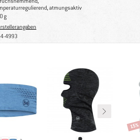
eruchshemmend,
mperaturregulierend, atmungsaktiv
0 g
rstellerangaben
4-4993
15%
Rabat