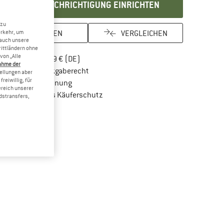
BENACHRICHTIGUNG EINRICHTEN
 zu
MERKEN
VERGLEICHEN
erkehr, um
 auch unsere
rittländern ohne
von „Alle
Finde mehr Informationen zu den Versandkos
Portofrei ab 69 € (DE)
ahme der
Gehe hier zu den Rückgabe-Richtlinien Öf
100 Tage Rückgaberecht
tellungen aber
reiwillig, für
Finde die Zahlungs-Infos hier! Öffnet sich in 
Kauf auf Rechnung
ereich unserer
Finde alle Infos hier!
Trusted Shops Käuferschutz
dstransfers,