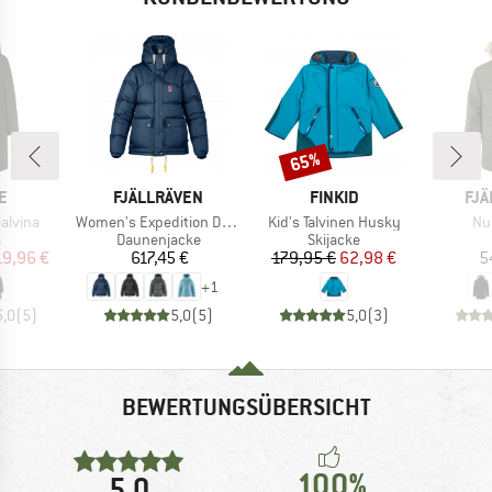
65%
Rabatt
E
MARKE
MARKE
MA
E
FJÄLLRÄVEN
FINKID
FJÄ
Artikel
Artikel
Art
alvina
Women's Expedition Down Lite Jacket
Kid's Talvinen Husky
Nu
uktgruppe
Produktgruppe
Produktgruppe
a
Daunenjacke
Skijacke
eis
duzierter Preis
Preis
Preis
reduzierter Preis
19,96 €
617,45 €
179,95 €
62,98 €
5
+
1
5,0
(
5
)
5,0
(
5
)
5,0
(
3
)
BEWERTUNGSÜBERSICHT
100%
5,0