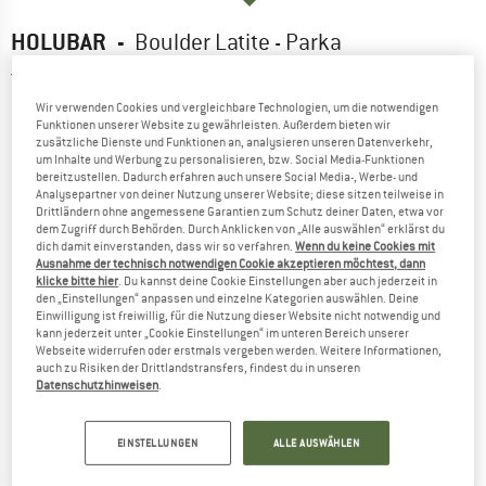
HOLUBAR
-
Boulder Latite - Parka
5,0
(1)
Wir verwenden Cookies und vergleichbare Technologien, um die notwendigen
Funktionen unserer Website zu gewährleisten. Außerdem bieten wir
zusätzliche Dienste und Funktionen an, analysieren unseren Datenverkehr,
um Inhalte und Werbung zu personalisieren, bzw. Social Media-Funktionen
bereitzustellen. Dadurch erfahren auch unsere Social Media-, Werbe- und
Analysepartner von deiner Nutzung unserer Website; diese sitzen teilweise in
Drittländern ohne angemessene Garantien zum Schutz deiner Daten, etwa vor
dem Zugriff durch Behörden. Durch Anklicken von „Alle auswählen“ erklärst du
dich damit einverstanden, dass wir so verfahren.
Wenn du keine Cookies mit
Ausnahme der technisch notwendigen Cookie akzeptieren möchtest, dann
klicke bitte hier
. Du kannst deine Cookie Einstellungen aber auch jederzeit in
den „Einstellungen“ anpassen und einzelne Kategorien auswählen. Deine
Einwilligung ist freiwillig, für die Nutzung dieser Website nicht notwendig und
kann jederzeit unter „Cookie Einstellungen“ im unteren Bereich unserer
Webseite widerrufen oder erstmals vergeben werden. Weitere Informationen,
auch zu Risiken der Drittlandstransfers, findest du in unseren
Datenschutzhinweisen
.
EINSTELLUNGEN
ALLE AUSWÄHLEN