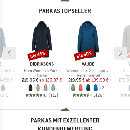
PARKAS TOPSELLER
bis 45%
bis 50%
63
Rabatt
Rabatt
Raba
E
MARKE
MARKE
E
DIDRIKSONS
VAUDE
Artikel
Artikel
Arti
n1 Parka
Hani Women's Parka
Women's Itri 2,5 Layer Coat
Esc
uktgruppe
Produktgruppe
Produktgruppe
Pr
a
Parka
Regenmantel
Re
eis
duzierter Preis
Preis
reduzierter Preis
Preis
reduzierter Preis
74,98 €
219,95 €
ab
120,97 €
219,95 €
ab
109,98 €
179,9
+
2
5,0
(
1
)
4,7
(
112
)
4,5
(
26
)
PARKAS MIT EXZELLENTER
KUNDENBEWERTUNG