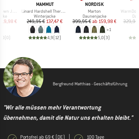
E
MARKE
MARKE
T
MAMMUT
NORDISK
Artikel
Artikel
Artikel
n Jacket
Linard Hardshell Thermo Hooded Jacket
Marton
WarmDown MM
gruppe
Produktgruppe
Produktgruppe
Pro
acke
Winterjacke
Daunenjacke
Dau
eis
duzierter Preis
Preis
reduzierter Preis
Preis
reduzierter Preis
119,98 €
249,95 €
137,47 €
399,95 €
ab
159,98 €
329,95
+
1
0,0
(
0
)
4,9
(
12
)
5,0
(
3
)
Bergfreund Matthias - Geschäftsführung
"Wir alle müssen mehr Verantwortung
übernehmen, damit die Natur uns erhalten bleibt."
Portofrei ab 69 € (DE)
100 Tage