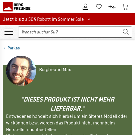
Zum Kundenkonto
Zum 
Zum Merkzettel.
Zum Produk
Jetzt bis zu 50% Rabatt im Sommer Sale
Jetzt bis zu 50% Rabatt im Sommer Sale »
Parkas
Bergfreund Max
"DIESES PRODUKT IST NICHT MEHR
LIEFERBAR."
Entweder es handelt sich hierbei um ein älteres Modell oder
wir können bzw. werden das Produkt nicht mehr beim
Hersteller nachbestellen.