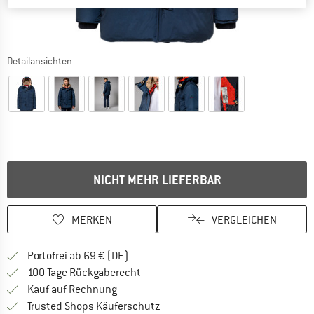
Detailansichten
NICHT MEHR LIEFERBAR
MERKEN
VERGLEICHEN
Finde mehr Informationen zu den Versan
Portofrei ab 69 € (DE)
Gehe hier zu den Rückgabe-Richtlinie
100 Tage Rückgaberecht
Finde die Zahlungs-Infos hier! Öffnet sich 
Kauf auf Rechnung
Finde alle Infos hier!
Trusted Shops Käuferschutz