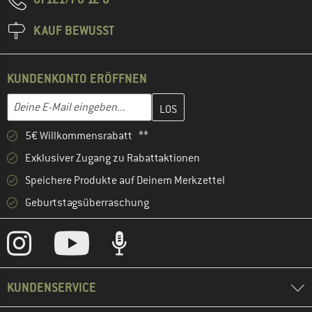
KAUF BEWUSST
KUNDENKONTO ERÖFFNEN
Gib hier deine E-Mail-Adresse ein und erstelle im nächsten Schri
E-Mail-Adresse
5€ Willkommensrabatt **
Exklusiver Zugang zu Rabattaktionen
Speichere Produkte auf Deinem Merkzettel
Geburtstagsüberraschung
KUNDENSERVICE