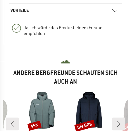
VORTEILE
Ja, ich würde das Produkt einem Freund
empfehlen
ANDERE BERGFREUNDE SCHAUTEN SICH
AUCH AN
bis 60%
bis
45%
Rabatt
Rabatt
Raba