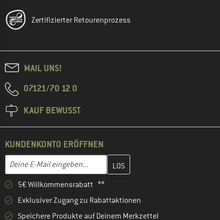
Zertifizierter Retourenprozess
MAIL UNS!
07121/70 12 0
KAUF BEWUSST
KUNDENKONTO ERÖFFNEN
Gib hier deine E-Mail-Adresse ein und erstelle im nächsten Schri
E-Mail-Adresse
5€ Willkommensrabatt **
Exklusiver Zugang zu Rabattaktionen
Speichere Produkte auf Deinem Merkzettel