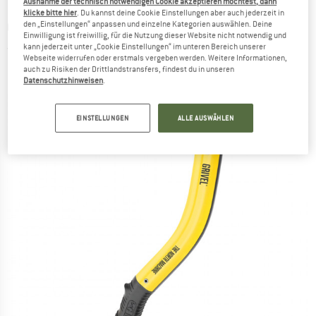
Ausnahme der technisch notwendigen Cookie akzeptieren möchtest, dann
klicke bitte hier
. Du kannst deine Cookie Einstellungen aber auch jederzeit in
GRIVEL
-
The North Machine - Eisgerät
den „Einstellungen“ anpassen und einzelne Kategorien auswählen. Deine
Einwilligung ist freiwillig, für die Nutzung dieser Website nicht notwendig und
kann jederzeit unter „Cookie Einstellungen“ im unteren Bereich unserer
(0)
Webseite widerrufen oder erstmals vergeben werden. Weitere Informationen,
auch zu Risiken der Drittlandstransfers, findest du in unseren
Datenschutzhinweisen
.
EINSTELLUNGEN
ALLE AUSWÄHLEN