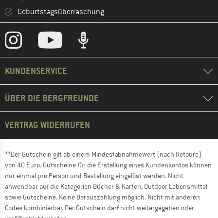
Geburtstagsüberraschung
KUNDENSERVICE
ÜBER DIE BERGFREUNDE
VERTRAG WIDERRUFEN
**Der Gutschein gilt ab einem Mindestabnahmewert (nach Retoure)
von 40 Euro. Gutscheine für die Erstellung eines Kundenkontos können
nur einmal pro Person und Bestellung eingelöst werden. Nicht
anwendbar auf die Kategorien Bücher & Karten, Outdoor Lebensmittel
sowie Gutscheine. Keine Barauszahlung möglich. Nicht mit anderen
Codes kombinierbar. Der Gutschein darf nicht weitergegeben oder