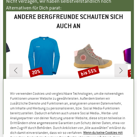
Nicht verzagen, wir haben selbstverständlich noch
Alternativen für Dich parat:
ANDERE BERGFREUNDE SCHAUTEN SICH
AUCH AN
bis 55%
20%
20
Rabatt
Rabatt
Raba
IDS
MARKE
MAMMUT
MARKE
PEPINO BY RICOSTA
stad T
Artikel
Ducan FL Longsleeve
Artikel
Kid's Georgie
Artikel
Edge Groupama FDJ S
uktgruppe
t
Produktgruppe
Funktionsshirt
Produktgruppe
Winterschuhe
Pro
Fah
Wir verwenden Cookies und vergleichbare Technologien, um die notwendigen
eis
duzierter Preis
9,98 €
59,95 €
Preis
reduzierter Preis
47,96 €
74,95 €
ab
Preis
reduzierter Preis
33,73 €
184,9
Funktionen unserer Website zu gewährleisten. Außerdem bieten wir
zusätzliche Dienste und Funktionen an, analysieren unseren Datenverkehr,
+
5
um Inhalte und Werbung zu personalisieren, bzw. Social Media-Funktionen
bereitzustellen. Dadurch erfahren auch unsere Social Media-, Werbe- und
5,0
(
1
)
0,0
(
0
)
0,0
(
0
)
Analysepartner von deiner Nutzung unserer Website; diese sitzen teilweise in
Drittländern ohne angemessene Garantien zum Schutz deiner Daten, etwa vor
dem Zugriff durch Behörden. Durch Anklicken von „Alle auswählen“ erklärst du
dich damit einverstanden, dass wir so verfahren.
Wenn du keine Cookies mit