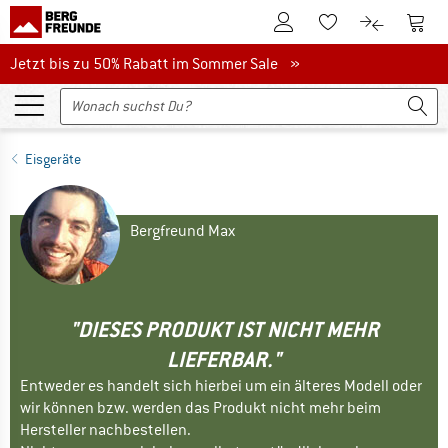
Zum Kundenkonto
Zum 
Zum Merkzettel.
Zum Produk
Jetzt bis zu 50% Rabatt im Sommer Sale
Jetzt bis zu 50% Rabatt im Sommer Sale »
Eisgeräte
Bergfreund Max
"DIESES PRODUKT IST NICHT MEHR
LIEFERBAR."
Entweder es handelt sich hierbei um ein älteres Modell oder
wir können bzw. werden das Produkt nicht mehr beim
Hersteller nachbestellen.