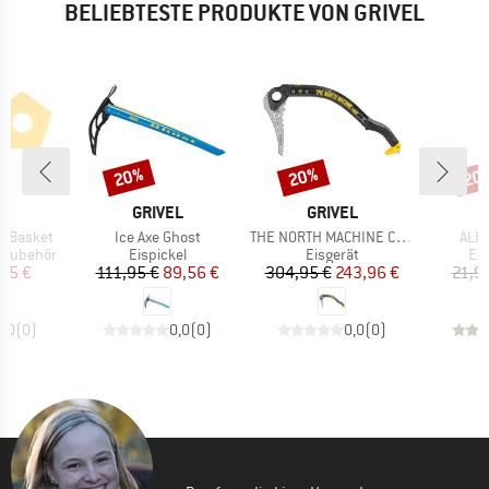
BELIEBTESTE PRODUKTE VON GRIVEL
20%
20%
20
Rabatt
Rabatt
Raba
E
MARKE
MARKE
L
GRIVEL
GRIVEL
Artikel
Artikel
Artik
R Basket
Ice Axe Ghost
THE NORTH MACHINE CARBON Katana Ice Simple Vario
ALP
e
Produktgruppe
Produktgruppe
Pr
k-Zubehör
Eispickel
Eisgerät
Exp
eis
duzierter Preis
Preis
reduzierter Preis
Preis
reduzierter Preis
25 €
111,95 €
89,56 €
304,95 €
243,96 €
21,9
0,0
(
0
)
0,0
(
0
)
0,0
(
0
)