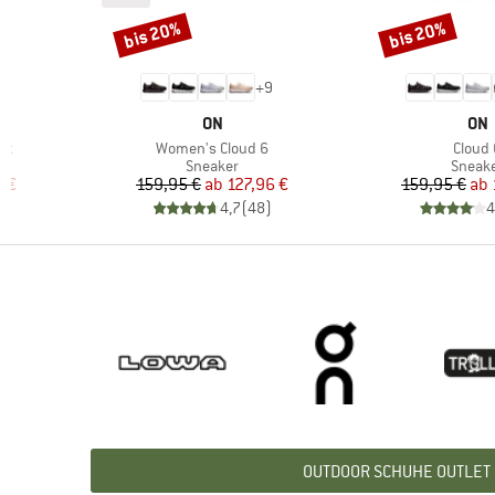
bis 20%
bis 20%
Rabatt
Rabatt
1
+
9
MARKE
MA
ON
ON
Artikel
Artikel
rt
Women's Cloud 6
Cloud 
ppe
Produktgruppe
Produ
Sneaker
Sneak
rter Preis
Preis
reduzierter Preis
Pr
re
7 €
159,95 €
ab
127,96 €
159,95 €
ab
)
4,7
(
48
)
4
OUTDOOR SCHUHE OUTLET