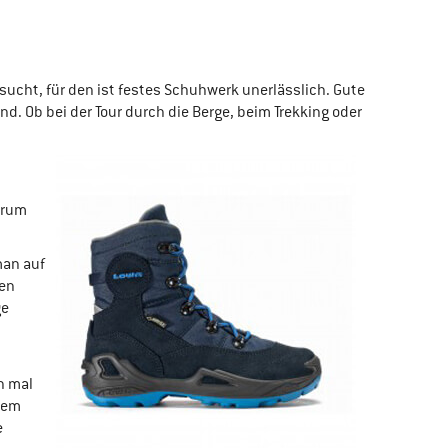
sucht, für den ist festes Schuhwerk unerlässlich. Gute
d. Ob bei der Tour durch die Berge, beim Trekking oder
arum
man auf
nen
ge
h mal
dem
e