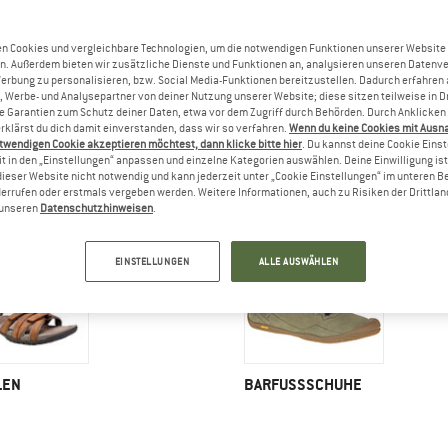
n Cookies und vergleichbare Technologien, um die notwendigen Funktionen unserer Website
n. Außerdem bieten wir zusätzliche Dienste und Funktionen an, analysieren unseren Datenv
Werbung zu personalisieren, bzw. Social Media-Funktionen bereitzustellen. Dadurch erfahren
, Werbe- und Analysepartner von deiner Nutzung unserer Website; diese sitzen teilweise in D
Garantien zum Schutz deiner Daten, etwa vor dem Zugriff durch Behörden. Durch Anklicken 
rklärst du dich damit einverstanden, dass wir so verfahren.
Wenn du keine Cookies mit Ausn
twendigen Cookie akzeptieren möchtest, dann klicke bitte hier
. Du kannst deine Cookie Eins
t in den „Einstellungen“ anpassen und einzelne Kategorien auswählen. Deine Einwilligung ist f
UNNINGSCHUHE
LAUFSCHUHE
dieser Website nicht notwendig und kann jederzeit unter „Cookie Einstellungen“ im unteren B
errufen oder erstmals vergeben werden. Weitere Informationen, auch zu Risiken der Drittlan
n unseren
Datenschutzhinweisen
.
EINSTELLUNGEN
ALLE AUSWÄHLEN
LEN
BARFUSSSCHUHE