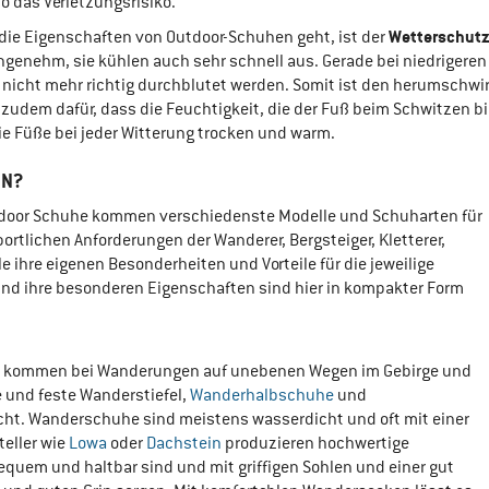
 das Verletzungsrisiko.
Wetterschut
 die Eigenschaften von Outdoor-Schuhen geht, ist der
ngenehm, sie kühlen auch sehr schnell aus. Gerade bei niedriger
nicht mehr richtig durchblutet werden. Somit ist den herumschwirr
zudem dafür, dass die Feuchtigkeit, die der Fuß beim Schwitzen b
ie Füße bei jeder Witterung trocken und warm.
EN?
tdoor Schuhe kommen verschiedenste Modelle und Schuharten für
sportlichen Anforderungen der Wanderer, Bergsteiger, Kletterer,
 ihre eigenen Besonderheiten und Vorteile für die jeweilige
und ihre besonderen Eigenschaften sind hier in kompakter Form
e kommen bei Wanderungen auf unebenen Wegen im Gebirge und
e und feste Wanderstiefel,
Wanderhalbschuhe
und
cht. Wanderschuhe sind meistens wasserdicht und oft mit einer
eller wie
Lowa
oder
Dachstein
produzieren hochwertige
equem und haltbar sind und mit griffigen Sohlen und einer gut