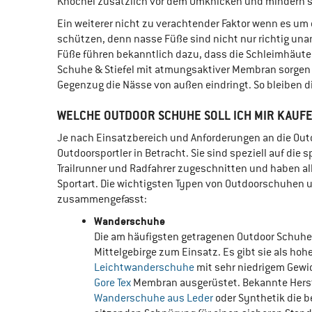
Knöchel zusätzlich vor dem Umknicken und mindern so
Ein weiterer nicht zu verachtender Faktor wenn es um
schützen, denn nasse Füße sind nicht nur richtig una
Füße führen bekanntlich dazu, dass die Schleimhäute 
Schuhe & Stiefel mit atmungsaktiver Membran sorgen 
Gegenzug die Nässe von außen eindringt. So bleiben d
WELCHE OUTDOOR SCHUHE SOLL ICH MIR KAUF
Je nach Einsatzbereich und Anforderungen an die Ou
Outdoorsportler in Betracht. Sie sind speziell auf die 
Trailrunner und Radfahrer zugeschnitten und haben alle
Sportart. Die wichtigsten Typen von Outdoorschuhen 
zusammengefasst:
Wanderschuhe
Die am häufigsten getragenen Outdoor Schuh
Mittelgebirge zum Einsatz. Es gibt sie als hoh
Leichtwanderschuhe
mit sehr niedrigem Gewi
Gore Tex
Membran ausgerüstet. Bekannte Herst
Wanderschuhe aus Leder
oder Synthetik die b