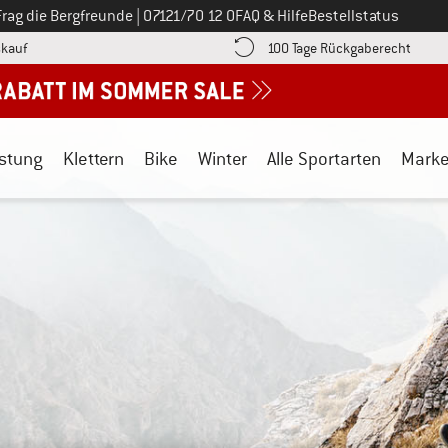
Ruf uns an unter
Frag die Bergfreunde
|
07121/70 12 0
FAQ & Hilfe
Bestellstatus
Finde die Zahlungs-Infos hier! Öffnet sich in einer Infobox
Gehe h
kauf
100 Tage Rückgaberecht
stung
Klettern
Bike
Winter
Alle Sportarten
Mark