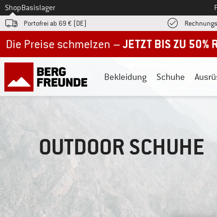
Zum
Shop
Basislager
Portofrei ab 69 € (DE)
Rechnungs
Jetzt bis zu 50% Rabatt im Sommer Sale
Bekleidung
Schuhe
Ausrü
OUTDOOR SCHUHE