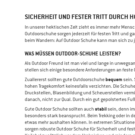
SICHERHEIT UND FESTER TRITT DURCH
In unserer hektischen Zeit zieht es immer mehr Mensch
Outdoorschuhe sorgen jederzeit für festen Tritt und ga
beim Wandern: Auf Outdoor Schuhe kann man sich zu je
WAS MÜSSEN OUTDOOR-SCHUHE LEISTEN?
Als Outdoor Freund ist man viel und lange in unwegs
stellen sich einige besondere Anforderungen an feste
bequem
Zuallererst sollten gute Outdoorschuhe
sein. 
hohen Tragekomfort keinesfalls verzichten. Die Schuh
Druckstellen, Blasenbildung und Scheuerstellen vermi
danach, nicht zur Qual. Durch ein gut gepolstertes F
stabil
Gute Outdoor Schuhe sollten auch
sein, denn i
besonders stark beansprucht. Beim Trekking oder in d
etwas mehr aushalten können. In extremen Situation
sorgen robuste Outdoor Schuhe für Sicherheit und fe