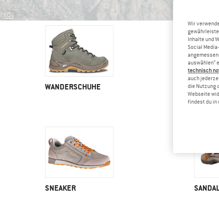
Wir verwende
gewährleiste
Inhalte und 
Social Media-
angemessene 
auswählen“ e
technisch no
auch jederzei
WANDERSCHUHE
TRAILR
die Nutzung 
Webseite wid
findest du i
SNEAKER
SANDA