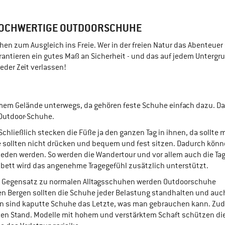
 HOCHWERTIGE OUTDOORSCHUHE
en zum Ausgleich ins Freie. Wer in der freien Natur das Abenteuer 
rantieren ein gutes Maß an Sicherheit - und das auf jedem Untergrun
der Zeit verlassen!
amem Gelände unterwegs, da gehören feste Schuhe einfach dazu. D
 Outdoor-Schuhe.
Schließlich stecken die Füße ja den ganzen Tag in ihnen, da sollte 
e sollten nicht drücken und bequem und fest sitzen. Dadurch kön
eden werden. So werden die Wandertour und vor allem auch die Ta
ußbett wird das angenehme Tragegefühl zusätzlich unterstützt.
m Gegensatz zu normalen Alltagsschuhen werden Outdoorschuhe
en Bergen sollten die Schuhe jeder Belastung standhalten und auc
en sind kaputte Schuhe das Letzte, was man gebrauchen kann. Zu
sten Stand. Modelle mit hohem und verstärktem Schaft schützen di