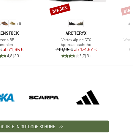
bis 30%
bis 
Rabatt
Rabat
+
6
KE
MARKE
KENSTOCK
ARC'TERYX
ikel
Artikel
Artike
izona BF
Vertex Alpine GTX
Women
roduktgruppe
Produktgruppe
andalen
Approachschuhe
Preis
reduzierter Preis
Preis
reduzierter Preis
€
ab
71,96 €
249,95 €
ab
174,97 €
6
4,8
(
20
)
3,7
(
3
)
ODUKTE IN OUTDOOR SCHUHE