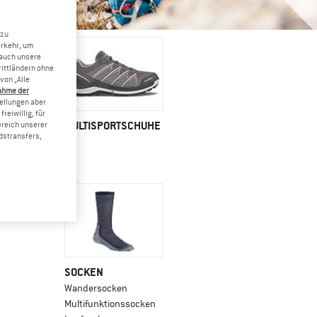
 zu
erkehr, um
 auch unsere
rittländern ohne
von „Alle
ahme der
tellungen aber
reiwillig, für
MULTISPORTSCHUHE
ereich unserer
dstransfers,
SOCKEN
Wandersocken
Multifunktionssocken