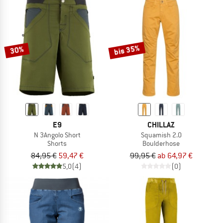
bis 35%
30%
E9
CHILLAZ
N 3Angolo Short
Squamish 2.0
Shorts
Boulderhose
84,95 €
59,47 €
99,95 €
ab 64,97 €
5,0
(4)
(0)