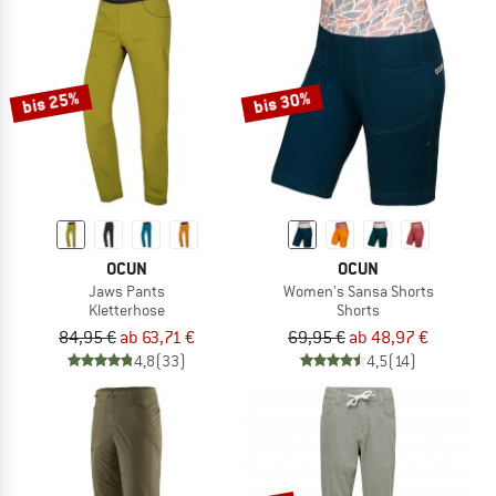
bis 25%
bis 30%
OCUN
OCUN
Jaws Pants
Women's Sansa Shorts
Kletterhose
Shorts
84,95 €
ab 63,71 €
69,95 €
ab 48,97 €
4,8
(33)
4,5
(14)