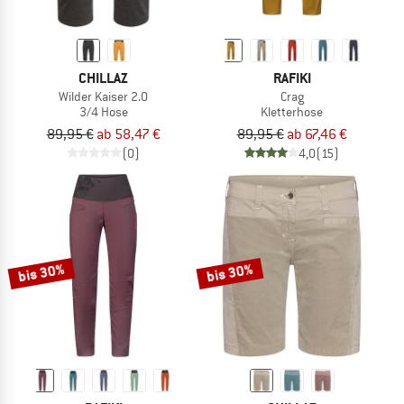
CHILLAZ
RAFIKI
Wilder Kaiser 2.0
Crag
3/4 Hose
Kletterhose
89,95 €
ab 58,47 €
89,95 €
ab 67,46 €
(0)
4,0
(15)
bis 30%
bis 30%