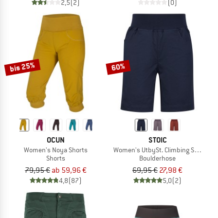
2,5
(2)
(0)
bis 25%
60%
OCUN
STOIC
Women's Noya Shorts
Women's UtbySt. Climbing Shorts
Shorts
Boulderhose
79,95 €
ab 59,96 €
69,95 €
27,98 €
4,8
(87)
5,0
(2)