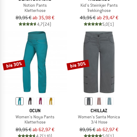
Notion Pants
Kid's Steinkjer Pants
Kletterhose
Trekkinghose
89,95 €
ab 35,98 €
49,95 €
ab 29,47 €
4,7
(24)
5,0
(1)
bis 30%
bis 30%
OCUN
CHILLAZ
Women's Noya Pants
Women's Santa Monica
Kletterhose
3/4 Hose
89,95 €
ab 62,97 €
89,95 €
ab 62,97 €
4,7
(110)
5,0
(1)