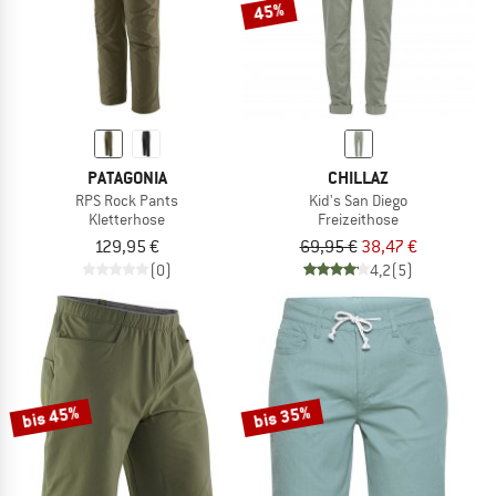
45%
PATAGONIA
CHILLAZ
RPS Rock Pants
Kid's San Diego
Kletterhose
Freizeithose
129,95 €
69,95 €
38,47 €
(0)
4,2
(5)
bis 45%
bis 35%