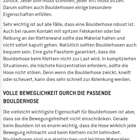
zurück. Jeder Griff muss stimmen, jeder Tritt muss sitzen.
Darum sollten auch Boulderhosen einige besondere
Eigenschaften erfüllen.
Sehr wichtig ist auf alle Fälle, dass eine Boulderhose robust ist.
Auch bei rauem Kontakt mit spitzen Felskanten oder bei
Reibung an der Kletterwand sollte das Material halten und
nicht sofort kaputt gehen. Natürlich sollten Boulderhosen auch
bequem sein. Eine gute Passform garantiert, dass die
Boulderhose beim Klettern nicht zur Last wird. In komplizierten
Situationen, die höchste Konzentration erfordern, sollte die
Hose nicht stören. Denn wenn die Boulderhose zwickt, kneift
oder scheuert, kann dies sehr schnell zur Ablenkung werden.
VOLLE BEWEGLICHKEIT DURCH DIE PASSENDE
BOULDERHOSE
Die vielleicht wichtigste Eigenschaft für Boulderhosen ist aber,
dass sie die Bewegungsfreiheit nicht einschränken. Gerade
beim Bouldern ist es enorm wichtig, dass die Hose wirklich jede
Bewegung mitmacht und beim Klettern nicht behindert.
Boulderhosen sind aus elastischen und leichten Materialien