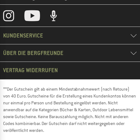
KUNDENSERVICE
ÜBER DIE BERGFREUNDE
VERTRAG WIDERRUFEN
**Der Gutschein gilt ab einem Mindestabnahmewert (nach Retoure)
von 40 Euro. Gutscheine für die Erstellung eines Kundenkontos können
nur einmal pro Person und Bestellung eingelöst werden. Nicht
anwendbar auf die Kategorien Bücher & Karten, Outdoor Lebensmittel
sowie Gutscheine. Keine Barauszahlung möglich. Nicht mit anderen
Codes kombinierbar. Der Gutschein darf nicht weitergegeben oder
veröffentlicht werden.