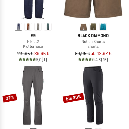
E9
BLACK DIAMOND
F-Blat2
Notion Shorts
Kletterhose
Shorts
119,95 €
89,96 €
69,95 €
ab 48,97 €
5,0
(1)
4,3
(16)
bis 30%
37%