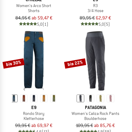
Women's Arco Short
R3
Shorts
3/4 Hose
84,95 €
ab 59,47 €
89,95 €
62,97 €
5,0
(1)
5,0
(5)
bis 30%
bis 22%
E9
PATAGONIA
Rondo Story
Women's Caliza Rock Pants
Kletterhose
Boulderhose
99,95 €
ab 69,97 €
109,95 €
ab 85,76 €
4,6
(12)
4,9
(59)