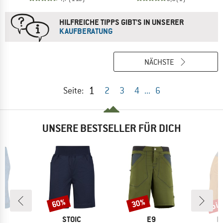
HILFREICHE TIPPS GIBT'S IN UNSERER
KAUFBERATUNG
NÄCHSTE
1
Seite:
2
3
4
...
6
UNSERE BESTSELLER FÜR DICH
bis
60%
30%
Rabatt
Rabatt
Raba
KE
MARKE
MARKE
M
N
STOIC
E9
E