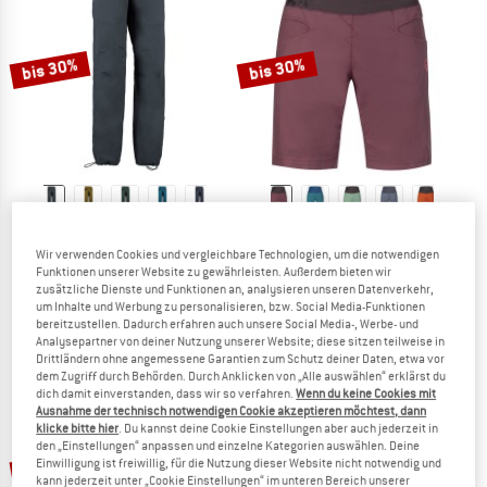
ZUM SOMMER SALE
bis 30%
bis 30%
E9
RAFIKI
Rondo Slim
Women's Muriel
Wir verwenden Cookies und vergleichbare Technologien, um die notwendigen
Kletterhose
Shorts
Funktionen unserer Website zu gewährleisten. Außerdem bieten wir
zusätzliche Dienste und Funktionen an, analysieren unseren Datenverkehr,
99,95 €
ab 69,97 €
59,95 €
ab 41,97 €
um Inhalte und Werbung zu personalisieren, bzw. Social Media-Funktionen
4,8
(6)
4,8
(31)
bereitzustellen. Dadurch erfahren auch unsere Social Media-, Werbe- und
Analysepartner von deiner Nutzung unserer Website; diese sitzen teilweise in
Drittländern ohne angemessene Garantien zum Schutz deiner Daten, etwa vor
dem Zugriff durch Behörden. Durch Anklicken von „Alle auswählen“ erklärst du
dich damit einverstanden, dass wir so verfahren.
Wenn du keine Cookies mit
Ausnahme der technisch notwendigen Cookie akzeptieren möchtest, dann
klicke bitte hier
. Du kannst deine Cookie Einstellungen aber auch jederzeit in
den „Einstellungen“ anpassen und einzelne Kategorien auswählen. Deine
bis 30%
30%
Einwilligung ist freiwillig, für die Nutzung dieser Website nicht notwendig und
kann jederzeit unter „Cookie Einstellungen“ im unteren Bereich unserer