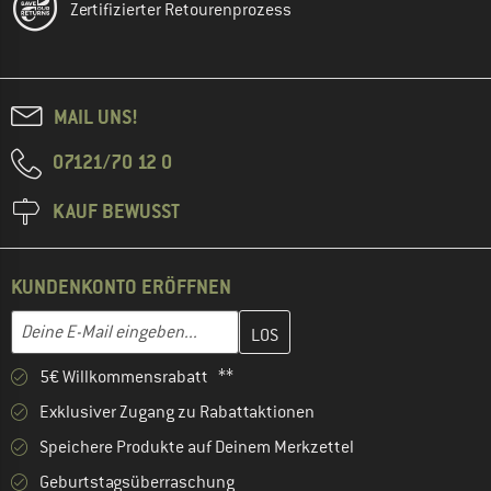
Zertifizierter Retourenprozess
MAIL UNS!
07121/70 12 0
KAUF BEWUSST
KUNDENKONTO ERÖFFNEN
Gib hier deine E-Mail-Adresse ein und erstelle im nächsten Schri
E-Mail-Adresse
5€ Willkommensrabatt **
Exklusiver Zugang zu Rabattaktionen
Speichere Produkte auf Deinem Merkzettel
Geburtstagsüberraschung