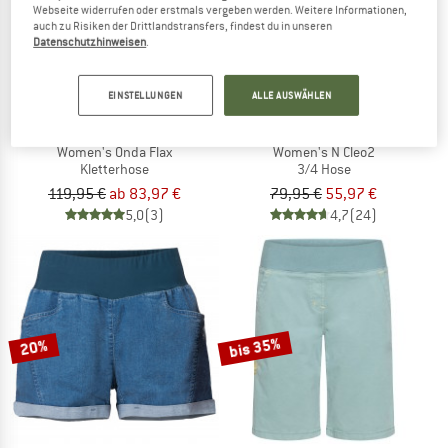
Webseite widerrufen oder erstmals vergeben werden. Weitere Informationen,
auch zu Risiken der Drittlandstransfers, findest du in unseren
Datenschutzhinweisen
.
EINSTELLUNGEN
ALLE AUSWÄHLEN
E9
E9
Women's Onda Flax
Women's N Cleo2
Kletterhose
3/4 Hose
119,95 €
ab 83,97 €
79,95 €
55,97 €
5,0
(3)
4,7
(24)
bis 35%
20%