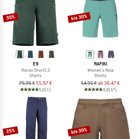
bis 30%
30%
E9
RAFIKI
Rondo Short2.2
Women's Noia
Shorts
Shorts
79,95 €
55,97 €
54,95 €
ab 38,47 €
5,0
(1)
4,8
(17)
bis 30%
25%