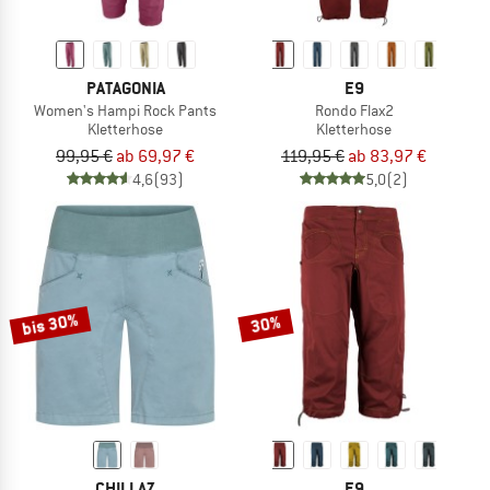
PATAGONIA
E9
Women's Hampi Rock Pants
Rondo Flax2
Kletterhose
Kletterhose
99,95 €
ab 69,97 €
119,95 €
ab 83,97 €
4,6
(93)
5,0
(2)
bis 30%
30%
CHILLAZ
E9