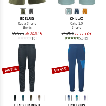
EDELRID
CHILLAZ
Radar Shorts
Oahu 2.0
Shorts
Shorts
59,95 €
ab 32,97 €
84,95 €
ab 55,22 €
(0)
5,0
(2)
bis 60%
bis 41%
BLACK DIAMOND
TROLLKIDS