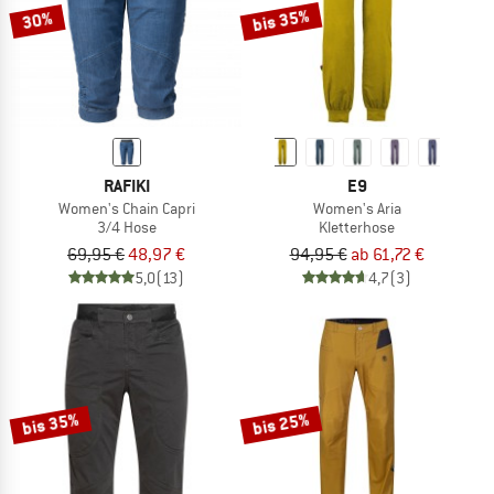
bis 35%
30%
RAFIKI
E9
Women's Chain Capri
Women's Aria
3/4 Hose
Kletterhose
69,95 €
48,97 €
94,95 €
ab 61,72 €
5,0
(13)
4,7
(3)
bis 35%
bis 25%