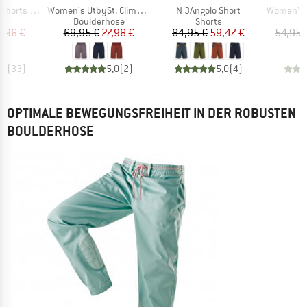
Artikel
Artikel
Artikel
rts Jeans
Women's UtbySt. Climbing Shorts
N 3Angolo Short
Women's San
ktgruppe
Produktgruppe
Produktgruppe
s
Boulderhose
Shorts
eis
duzierter Preis
Preis
reduzierter Preis
Preis
reduzierter Preis
3,96 €
69,95 €
27,98 €
84,95 €
59,47 €
54,95 
,9
(
33
)
5,0
(
2
)
5,0
(
4
)
OPTIMALE BEWEGUNGSFREIHEIT IN DER ROBUSTEN
BOULDERHOSE