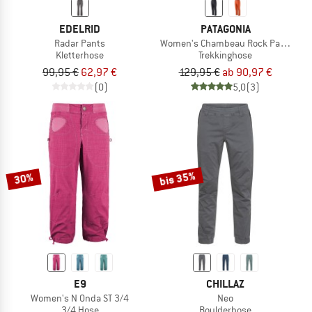
EDELRID
PATAGONIA
Radar Pants
Women's Chambeau Rock Pants
Kletterhose
Trekkinghose
99,95 €
62,97 €
129,95 €
ab 90,97 €
(0)
5,0
(3)
bis 35%
30%
E9
CHILLAZ
Women's N Onda ST 3/4
Neo
3/4 Hose
Boulderhose