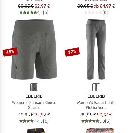
89,95 €
62,97 €
99,95 €
ab 64,97 €
4,8
(5)
(0)
48%
37%
EDELRID
EDELRID
Women's Sansara Shorts
Women's Radar Pants
Shorts
Kletterhose
49,95 €
25,97 €
89,95 €
56,67 €
4,0
(1)
5,0
(5)