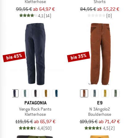
Kletterhose
Shorts
99,95 €
ab 64,97 €
84,95 €
ab 55,22 €
4,1
(14)
(0)
bis 45%
bis 35%
PATAGONIA
E9
Venga Rock Pants
N 3Angolo2
Kletterhose
Boulderhose
119,95 €
ab 65,97 €
109,95 €
ab 71,47 €
4,4
(50)
4,5
(2)