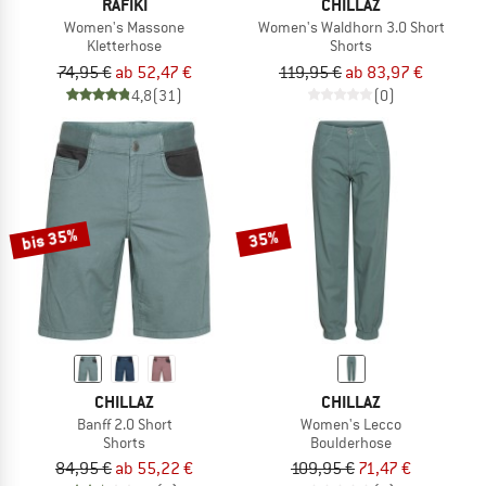
RAFIKI
CHILLAZ
Women's Massone
Women's Waldhorn 3.0 Short
Kletterhose
Shorts
74,95 €
ab 52,47 €
119,95 €
ab 83,97 €
4,8
(31)
(0)
bis 35%
35%
CHILLAZ
CHILLAZ
Banff 2.0 Short
Women's Lecco
Shorts
Boulderhose
84,95 €
ab 55,22 €
109,95 €
71,47 €