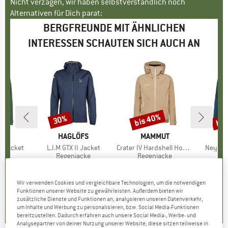
Nicht verzagen, wir haben selbstverständlich noch
Alternativen für Dich parat:
BERGFREUNDE MIT ÄHNLICHEN
INTERESSEN SCHAUTEN SICH AUCH AN
bis 40%
bis
30%
Rabatt
Rabatt
Raba
FS
MARKE
HAGLÖFS
MARKE
MAMMUT
TX Jacket
Artikel
L.I.M GTX II Jacket
Artikel
Crater IV Hardshell Hooded Jacket
Artikel
Neyland
gruppe
cke
Produktgruppe
Regenjacke
Produktgruppe
Regenjacke
Pr
Re
eis
duzierter Preis
328,27 €
299,95 €
Preis
reduzierter Preis
209,97 €
439,95 €
ab
Preis
reduzierter Preis
269,97 €
179,95
Wir verwenden Cookies und vergleichbare Technologien, um die notwendigen
0,0
(
0
)
3,8
(
5
)
4,5
(
2
)
Funktionen unserer Website zu gewährleisten. Außerdem bieten wir
zusätzliche Dienste und Funktionen an, analysieren unseren Datenverkehr,
um Inhalte und Werbung zu personalisieren, bzw. Social Media-Funktionen
bereitzustellen. Dadurch erfahren auch unsere Social Media-, Werbe- und
Analysepartner von deiner Nutzung unserer Website; diese sitzen teilweise in