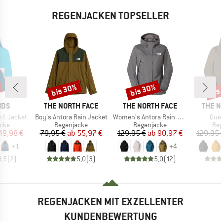
REGENJACKEN TOPSELLER
bis 30%
bis 30%
bis
Rabatt
Rabatt
Raba
MARKE
MARKE
MARK
IDS
THE NORTH FACE
THE NORTH FACE
THE 
Artikel
Artikel
Arti
in1 Jacket
Boy's Antora Rain Jacket
Women's Antora Rain Jacket
Que
gruppe
Produktgruppe
Produktgruppe
Pr
acke
Regenjacke
Regenjacke
Re
eis
duzierter Preis
Preis
reduzierter Preis
Preis
reduzierter Preis
49,98 €
79,95 €
ab
55,97 €
129,95 €
ab
90,97 €
129,95
+
1
+
4
4,5
(
2
)
5,0
(
3
)
5,0
(
12
)
REGENJACKEN MIT EXZELLENTER
KUNDENBEWERTUNG