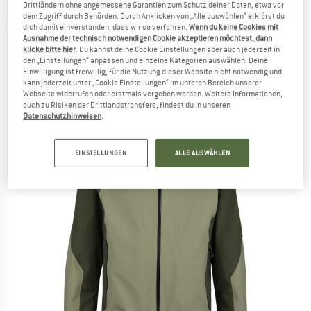
Drittländern ohne angemessene Garantien zum Schutz deiner Daten, etwa vor
dem Zugriff durch Behörden. Durch Anklicken von „Alle auswählen“ erklärst du
PEAK PERFORMANCE
-
Pac Gore-Tex Jacket -
dich damit einverstanden, dass wir so verfahren.
Wenn du keine Cookies mit
Ausnahme der technisch notwendigen Cookie akzeptieren möchtest, dann
Regenjacke
klicke bitte hier
. Du kannst deine Cookie Einstellungen aber auch jederzeit in
den „Einstellungen“ anpassen und einzelne Kategorien auswählen. Deine
(0)
Einwilligung ist freiwillig, für die Nutzung dieser Website nicht notwendig und
kann jederzeit unter „Cookie Einstellungen“ im unteren Bereich unserer
Webseite widerrufen oder erstmals vergeben werden. Weitere Informationen,
auch zu Risiken der Drittlandstransfers, findest du in unseren
Datenschutzhinweisen
.
EINSTELLUNGEN
ALLE AUSWÄHLEN