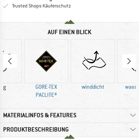
Finde alle Infos hier!
Trusted Shops Käuferschutz
AUF EINEN BLICK
0 g
GORE-TEX
winddicht
wasse
PACLITE®
MATERIALINFOS & FEATURES
PRODUKTBESCHREIBUNG