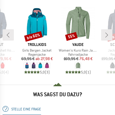
bis 60%
bis
55%
Rabatt
Rabatt
Raba
E
MARKE
MARKE
MA
UT
TROLLKIDS
VAUDE
SC
Artikel
Artikel
Artik
oded Jacket
Girls Bergen Jacket
Women's Kuro Rain Jacket
Jack
gruppe
Produktgruppe
Produktgruppe
Pr
cke
Regenjacke
Fahrradjacke
Re
eis
duzierter Preis
Preis
reduzierter Preis
Preis
reduzierter Preis
79,96 €
69,95 €
ab
27,98 €
169,95 €
76,48 €
199,95 
5,0
(
4
)
5,0
(
3
)
5,0
(
1
)
WAS SAGST DU DAZU?
STELLE EINE FRAGE