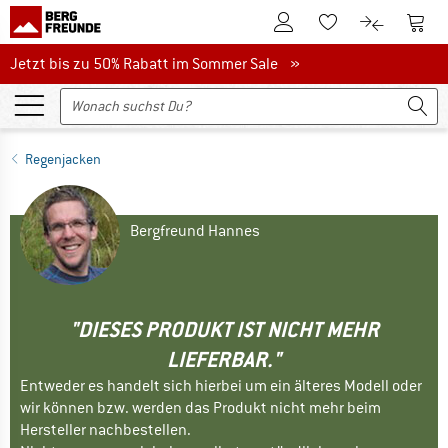
Zum Kundenkonto
Zum 
Zum Merkzettel.
Zum Produk
Jetzt bis zu 50% Rabatt im Sommer Sale
Jetzt bis zu 50% Rabatt im Sommer Sale »
Regenjacken
Bergfreund Hannes
"DIESES PRODUKT IST NICHT MEHR
LIEFERBAR."
Entweder es handelt sich hierbei um ein älteres Modell oder
wir können bzw. werden das Produkt nicht mehr beim
Hersteller nachbestellen.