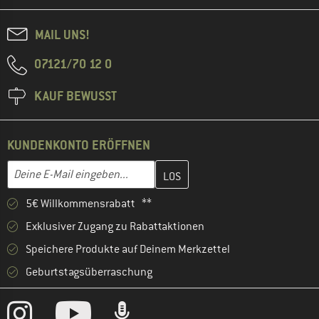
MAIL UNS!
07121/70 12 0
KAUF BEWUSST
KUNDENKONTO ERÖFFNEN
Gib hier deine E-Mail-Adresse ein und erstelle im nächsten Schri
E-Mail-Adresse
5€ Willkommensrabatt **
Exklusiver Zugang zu Rabattaktionen
Speichere Produkte auf Deinem Merkzettel
Geburtstagsüberraschung