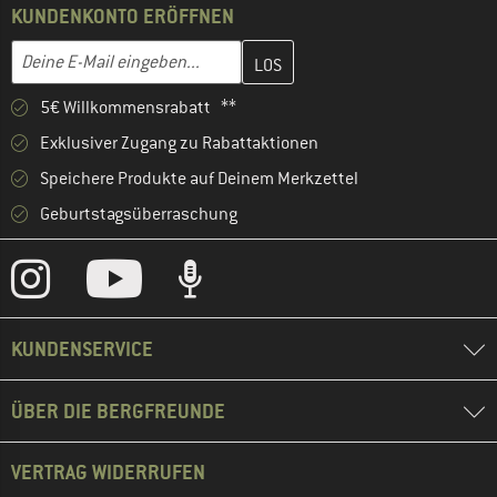
KUNDENKONTO ERÖFFNEN
Gib hier deine E-Mail-Adresse ein und erstelle im nächsten Schri
E-Mail-Adresse
5€ Willkommensrabatt **
Exklusiver Zugang zu Rabattaktionen
Speichere Produkte auf Deinem Merkzettel
Geburtstagsüberraschung
KUNDENSERVICE
ÜBER DIE BERGFREUNDE
VERTRAG WIDERRUFEN