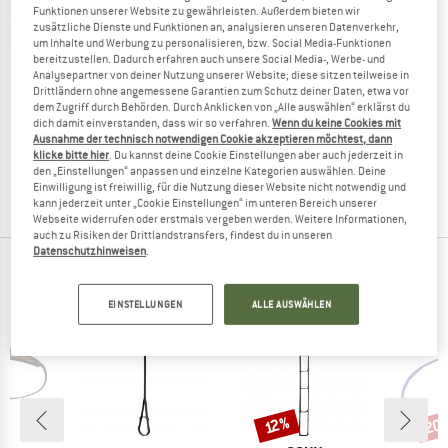
Funktionen unserer Website zu gewährleisten. Außerdem bieten wir
zusätzliche Dienste und Funktionen an, analysieren unseren Datenverkehr,
um Inhalte und Werbung zu personalisieren, bzw. Social Media-Funktionen
bereitzustellen. Dadurch erfahren auch unsere Social Media-, Werbe- und
Analysepartner von deiner Nutzung unserer Website; diese sitzen teilweise in
Drittländern ohne angemessene Garantien zum Schutz deiner Daten, etwa vor
C.A.M.P.
dem Zugriff durch Behörden. Durch Anklicken von „Alle auswählen“ erklärst du
dich damit einverstanden, dass wir so verfahren.
Wenn du keine Cookies mit
Cable Ladder
Ausnahme der technisch notwendigen Cookie akzeptieren möchtest, dann
Trittleiter
klicke bitte hier
. Du kannst deine Cookie Einstellungen aber auch jederzeit in
286,95 €
258,26 €
den „Einstellungen“ anpassen und einzelne Kategorien auswählen. Deine
Einwilligung ist freiwillig, für die Nutzung dieser Website nicht notwendig und
(0)
kann jederzeit unter „Cookie Einstellungen“ im unteren Bereich unserer
Webseite widerrufen oder erstmals vergeben werden. Weitere Informationen,
auch zu Risiken der Drittlandstransfers, findest du in unseren
Datenschutzhinweisen
.
TOP PRODUKTE DEINER LIEBLINGSMARKEN
EINSTELLUNGEN
ALLE AUSWÄHLEN
20
Rabatt
Raba
12%