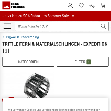
Zum Kundenkonto
Zum 
Zum Merkzettel.
Zum Produk
Jetzt bis zu 50% Rabatt im Sommer Sale
Jetzt bis zu 50% Rabatt im Sommer Sale »
Bigwall & Tradclimbing
TRITTLEITERN & MATERIALSCHLINGEN - EXPEDITION
(1)
KATEGORIEN
FILTER
1
10%
Wir verwenden Cookies und vergleichbare Technologien, um die notwendigen