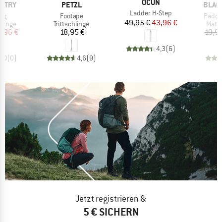
MARKE
OCUN
MARKE
MARK
UNTRY
PETZL
BLAC
Artikel
Ladder H-Step
Artikel
Artikel
ing
Footape
Padde
Preis
reduzierter Preis
49,95 €
43,96 €
uppe
Produktgruppe
Prod
hlinge
Trittschlinge
Mater
eis
duzierter Preis
Preis
3,96 €
18,95 €
19,9
4,3
(
6
)
0,0
(
0
)
4,6
(
9
)
Jetzt registrieren &
5 € SICHERN