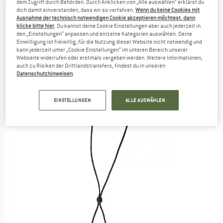
HELLY HANSEN
-
Souwester - Hut
dem Zugriff durch Behörden. Durch Anklicken von „Alle auswählen“ erklärst du
dich damit einverstanden, dass wir so verfahren.
Wenn du keine Cookies mit
Ausnahme der technisch notwendigen Cookie akzeptieren möchtest, dann
(0)
klicke bitte hier
. Du kannst deine Cookie Einstellungen aber auch jederzeit in
den „Einstellungen“ anpassen und einzelne Kategorien auswählen. Deine
Einwilligung ist freiwillig, für die Nutzung dieser Website nicht notwendig und
kann jederzeit unter „Cookie Einstellungen“ im unteren Bereich unserer
Webseite widerrufen oder erstmals vergeben werden. Weitere Informationen,
auch zu Risiken der Drittlandstransfers, findest du in unseren
Datenschutzhinweisen
.
EINSTELLUNGEN
ALLE AUSWÄHLEN