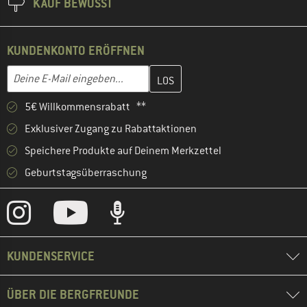
KAUF BEWUSST
KUNDENKONTO ERÖFFNEN
Gib hier deine E-Mail-Adresse ein und erstelle im nächsten Schri
E-Mail-Adresse
5€ Willkommensrabatt **
Exklusiver Zugang zu Rabattaktionen
Speichere Produkte auf Deinem Merkzettel
Geburtstagsüberraschung
KUNDENSERVICE
ÜBER DIE BERGFREUNDE