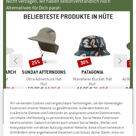
Nicht verzagen, wir haben selbstverständlich noch
Alternativen für Dich parat:
BELIEBTESTE PRODUKTE IN HÜTE
25%
30%
25
Rabatt
Rabatt
Raba
ESEARCH
MARKE
SUNDAY AFTERNOONS
MARKE
PATAGONIA
n Hat
Artikel
Ultra Adventure Hat
Artikel
Wavefarer Bucket Hat
Artikel
Airflo 
duktgruppe
Produktgruppe
Hut
Produktgruppe
Hut
eis
duzierter Preis
33,71 €
59,95 €
Preis
reduzierter Preis
44,96 €
44,95 €
Preis
reduzierter Preis
31,47 €
84,9
+
1
+
4
Wir verwenden Cookies und vergleichbare Technologien, um die notwendigen
0,0
(
0
)
4,8
(
79
)
4,6
(
16
)
Funktionen unserer Website zu gewährleisten. Außerdem bieten wir
zusätzliche Dienste und Funktionen an, analysieren unseren Datenverkehr,
um Inhalte und Werbung zu personalisieren, bzw. Social Media-Funktionen
bereitzustellen. Dadurch erfahren auch unsere Social Media-, Werbe- und
Analysepartner von deiner Nutzung unserer Website; diese sitzen teilweise in
Drittländern ohne angemessene Garantien zum Schutz deiner Daten, etwa vor