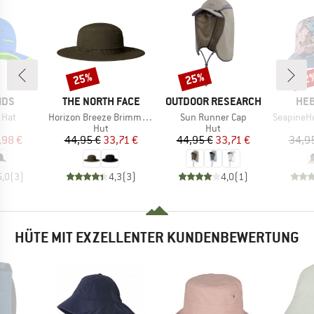
25%
25%
62
Rabatt
Rabatt
Raba
MARKE
MARKE
MA
IDS
THE NORTH FACE
OUTDOOR RESEARCH
HEB
Artikel
Artikel
Artikel
l Hat
Horizon Breeze Brimmer Hat
Sun Runner Cap
SeapineHe. Buc
uktgruppe
Produktgruppe
Produktgruppe
Hut
Hut
eis
duzierter Preis
Preis
reduzierter Preis
Preis
reduzierter Preis
,98 €
44,95 €
33,71 €
44,95 €
33,71 €
34,9
5,0
(
3
)
4,3
(
3
)
4,0
(
1
)
HÜTE MIT EXZELLENTER KUNDENBEWERTUNG