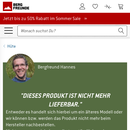
Zum Kundenkonto
Zum 
Zum Merkzettel.
Zum Produk
Jetzt bis zu 50% Rabatt im Sommer Sale
Jetzt bis zu 50% Rabatt im Sommer Sale »
Hüte
Bergfreund Hannes
"DIESES PRODUKT IST NICHT MEHR
LIEFERBAR."
Entweder es handelt sich hierbei um ein älteres Modell oder
wir können bzw. werden das Produkt nicht mehr beim
Hersteller nachbestellen.