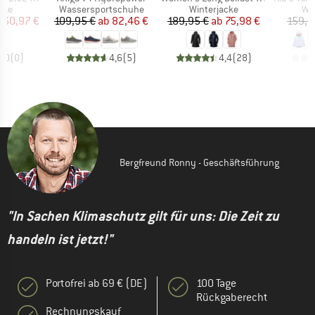
gruppe
Produktgruppe
Produktgruppe
Pr
cke
Wassersportschuhe
Winterjacke
Wi
eis
duzierter Preis
Preis
reduzierter Preis
Preis
reduzierter Preis
160,97 €
109,95 €
ab
82,46 €
189,95 €
ab
75,98 €
159,9
0,0
(
0
)
4,6
(
5
)
4,4
(
28
)
Bergfreund Ronny - Geschäftsführung
"In Sachen Klimaschutz gilt für uns: Die Zeit zu
handeln ist jetzt!"
Portofrei ab 69 € (DE)
100 Tage
Rückgaberecht
Rechnungskauf