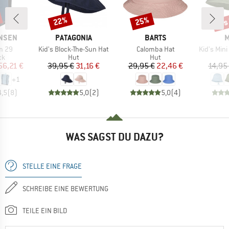
bis
22%
25%
Rabatt
Rabatt
Raba
MARKE
MARKE
M
ANSEN
PATAGONIA
BARTS
M
Artikel
Artikel
Artikel
m 29
Kid's Block-The-Sun Hat
Calomba Hat
Kid's Mini Boy
tgruppe
Produktgruppe
Produktgruppe
ck
Hut
Hut
eis
duzierter Preis
Preis
reduzierter Preis
Preis
reduzierter Preis
56,21 €
39,95 €
31,16 €
29,95 €
22,46 €
14,95
+
1
4,5
(
8
)
5,0
(
2
)
5,0
(
4
)
WAS SAGST DU DAZU?
STELLE EINE FRAGE
SCHREIBE EINE BEWERTUNG
TEILE EIN BILD