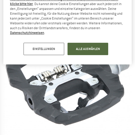
CONTEC - Ny-505050 - Plattformpedale
klicke bitte hier
. Du kannst deine Cookie Einstellungen aber auch jederzeit in
den „Einstellungen“ anpassen und einzelne Kategorien auswählen. Deine
(0)
Einwilligung ist freiwillig, für die Nutzung dieser Website nicht notwendig und
kann jederzeit unter „Cookie Einstellungen“ im unteren Bereich unserer
Webseite widerrufen oder erstmals vergeben werden. Weitere Informationen,
auch zu Risiken der Drittlandstransfers, findest du in unseren
Datenschutzhinweisen
.
EINSTELLUNGEN
ALLE AUSWÄHLEN