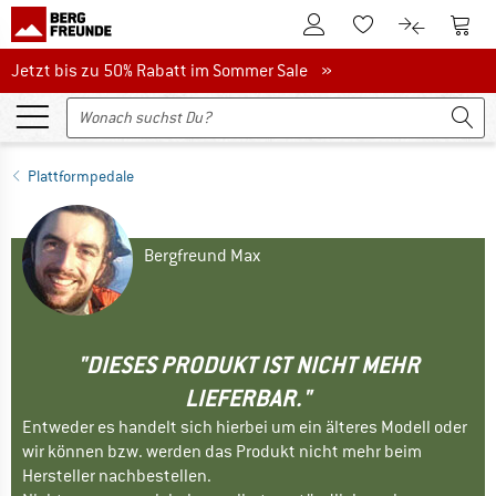
Zum Kundenkonto
Zum 
Zum Merkzettel.
Zum Produk
Jetzt bis zu 50% Rabatt im Sommer Sale
Jetzt bis zu 50% Rabatt im Sommer Sale »
Plattformpedale
Bergfreund Max
"DIESES PRODUKT IST NICHT MEHR
LIEFERBAR."
Entweder es handelt sich hierbei um ein älteres Modell oder
wir können bzw. werden das Produkt nicht mehr beim
Hersteller nachbestellen.