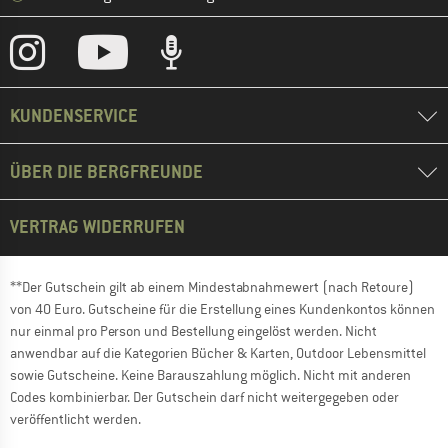
KUNDENSERVICE
ÜBER DIE BERGFREUNDE
VERTRAG WIDERRUFEN
**Der Gutschein gilt ab einem Mindestabnahmewert (nach Retoure)
von 40 Euro. Gutscheine für die Erstellung eines Kundenkontos können
nur einmal pro Person und Bestellung eingelöst werden. Nicht
anwendbar auf die Kategorien Bücher & Karten, Outdoor Lebensmittel
sowie Gutscheine. Keine Barauszahlung möglich. Nicht mit anderen
Codes kombinierbar. Der Gutschein darf nicht weitergegeben oder
veröffentlicht werden.