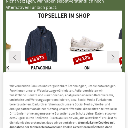
Nicht verzagen, wir haben selbstverständlich noch
Alternativen für Dich parat:
TOPSELLER IM SHOP
bis 32%
bis 20%
bis
Rabatt
Rabatt
Raba
TOCK
MARKE
PATAGONIA
MARKE
ON
MA
HEB
 BF
Artikel
Retro Pile Jacket
Artikel
Women's Cloud 6
Artikel
MerinoMix150 Pi
tgruppe
en
Produktgruppe
Fleecejacke
Produktgruppe
Sneaker
Pr
Me
eis
duzierter Preis
71,96 €
149,95 €
ab
Preis
reduzierter Preis
101,97 €
159,95 €
ab
Preis
reduzierter Preis
127,96 €
59,95 
Wir verwenden Cookies und vergleichbare Technologien, um die notwendigen
Funktionen unserer Website zu gewährleisten. Außerdem bieten wir
+
6
+
1
+
9
zusätzliche Dienste und Funktionen an, analysieren unseren Datenverkehr,
,8
(
20
)
4,6
(
71
)
4,7
(
48
)
um Inhalte und Werbung zu personalisieren, bzw. Social Media-Funktionen
bereitzustellen. Dadurch erfahren auch unsere Social Media-, Werbe- und
Analysepartner von deiner Nutzung unserer Website; diese sitzen teilweise in
Drittländern ohne angemessene Garantien zum Schutz deiner Daten, etwa vor
dem Zugriff durch Behörden. Durch Anklicken von „Alle auswählen“ erklärst du
dich damit einverstanden, dass wir so verfahren.
Wenn du keine Cookies mit
Ausnahme der technisch notwendigen Cookie akzeptieren möchtest, dann