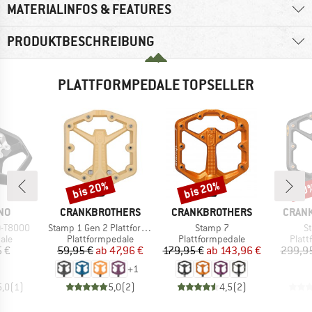
MATERIALINFOS & FEATURES
PRODUKTBESCHREIBUNG
PLATTFORMPEDALE TOPSELLER
bis 20%
bis 20%
20
Rabatt
Rabatt
Raba
MARKE
MARKE
MARK
NO
CRANKBROTHERS
CRANKBROTHERS
CRAN
Artikel
Artikel
Ar
D-T8000
Stamp 1 Gen 2 Plattform-Pedal
Stamp 7
S
gruppe
Produktgruppe
Produktgruppe
Prod
ale
Plattformpedale
Plattformpedale
Platt
eis
Preis
reduzierter Preis
Preis
reduzierter Preis
5 €
59,95 €
ab
47,96 €
179,95 €
ab
143,96 €
299,9
+
1
5,0
(
1
)
5,0
(
2
)
4,5
(
2
)