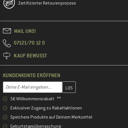
Zertifizierter Retourenprozess
MAIL UNS!
07121/70 12 0
KAUF BEWUSST
KUNDENKONTO ERÖFFNEN
Gib hier deine E-Mail-Adresse ein und erstelle im nächsten Schri
Deine E-Mail eingeben...
5€ Willkommensrabatt **
Exklusiver Zugang zu Rabattaktionen
Speichere Produkte auf Deinem Merkzettel
Geburtstagsüberraschung