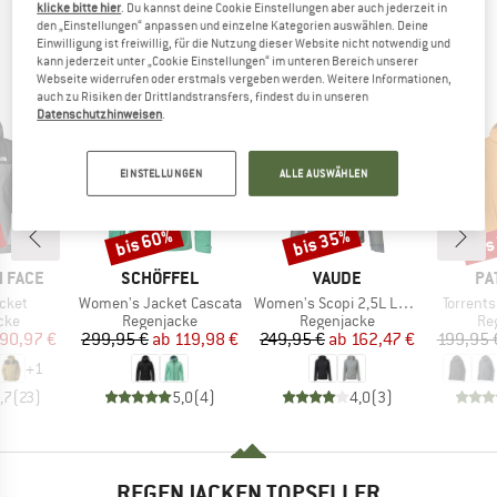
klicke bitte hier
. Du kannst deine Cookie Einstellungen aber auch jederzeit in
den „Einstellungen“ anpassen und einzelne Kategorien auswählen. Deine
ANDERE BERGFREUNDE SCHAUTEN SICH AUCH
Einwilligung ist freiwillig, für die Nutzung dieser Website nicht notwendig und
kann jederzeit unter „Cookie Einstellungen“ im unteren Bereich unserer
AN
Webseite widerrufen oder erstmals vergeben werden. Weitere Informationen,
auch zu Risiken der Drittlandstransfers, findest du in unseren
Datenschutzhinweisen
.
EINSTELLUNGEN
ALLE AUSWÄHLEN
bis 60%
bis 35%
bis
Rabatt
Rabatt
Raba
MARKE
MARKE
MA
 FACE
SCHÖFFEL
VAUDE
PA
Artikel
Artikel
Artikel
cket
Women's Jacket Cascata
Women's Scopi 2,5L LW Jacket
Torrents
gruppe
Produktgruppe
Produktgruppe
Pr
cke
Regenjacke
Regenjacke
Re
eis
duzierter Preis
Preis
reduzierter Preis
Preis
reduzierter Preis
90,97 €
299,95 €
ab
119,98 €
249,95 €
ab
162,47 €
199,95 
+
1
,7
(
23
)
5,0
(
4
)
4,0
(
3
)
REGENJACKEN TOPSELLER