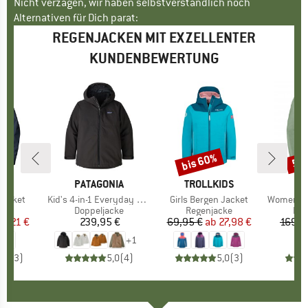
Nicht verzagen, wir haben selbstverständlich noch
Alternativen für Dich parat:
REGENJACKEN MIT EXZELLENTER
KUNDENBEWERTUNG
bis 60%
55
Rabatt
Raba
FS
MARKE
PATAGONIA
MARKE
TROLLKIDS
Jacket
Artikel
Kid's 4-in-1 Everyday Jacket
Artikel
Girls Bergen Jacket
Artikel
Women's Ku
gruppe
cke
Produktgruppe
Doppeljacke
Produktgruppe
Regenjacke
Pro
Fah
eis
duzierter Preis
34,21 €
239,95 €
Preis
69,95 €
ab
Preis
reduzierter Preis
27,98 €
169,9
+
1
5,0
(
3
)
5,0
(
4
)
5,0
(
3
)