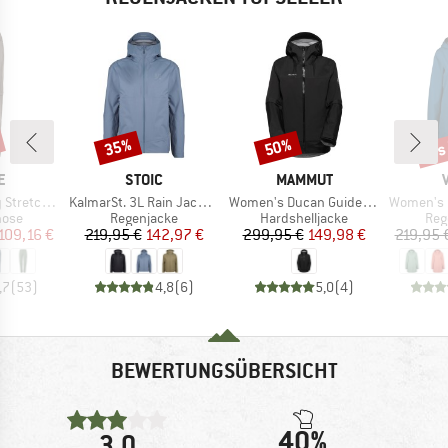
bis
35%
50%
Rabatt
Rabatt
Raba
E
MARKE
MARKE
E
STOIC
MAMMUT
Artikel
Artikel
Artikel
T-Zip Pants II
KalmarSt. 3L Rain Jacket II
Women's Ducan Guide Hardshell Hooded Jacket
Women's Itr
gruppe
Produktgruppe
Produktgruppe
Pro
hose
Regenjacke
Hardshelljacke
Reg
eis
duzierter Preis
Preis
reduzierter Preis
Preis
reduzierter Preis
109,16 €
219,95 €
142,97 €
299,95 €
149,98 €
219,95 
,7
(
53
)
4,8
(
6
)
5,0
(
4
)
BEWERTUNGSÜBERSICHT
40%
3,0