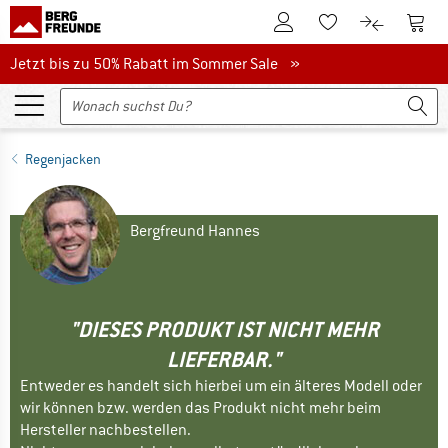
Zum Kundenkonto
Zum 
Zum Merkzettel.
Zum Produk
Jetzt bis zu 50% Rabatt im Sommer Sale
Jetzt bis zu 50% Rabatt im Sommer Sale »
Regenjacken
Bergfreund Hannes
"DIESES PRODUKT IST NICHT MEHR
LIEFERBAR."
Entweder es handelt sich hierbei um ein älteres Modell oder
wir können bzw. werden das Produkt nicht mehr beim
Hersteller nachbestellen.