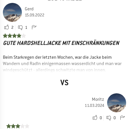
Gerd
15.09.2022
2
1
GUTE HARDSHELLJACKE MIT EINSCHRÄNKUNGEN
Beim Starkregen der letzten Wochen, war die Jacke beim
Wandern und Radln einigermassen wasserdicht und man war
windgeschützt - allerdings schwitzte man von innen.
Empfehlung mit genannten Einschränkungen
VS
VORTEILE
Preis / Leistung
Moritz
Leicht
11.03.2024
Belüftung
0
0
Wasserdicht