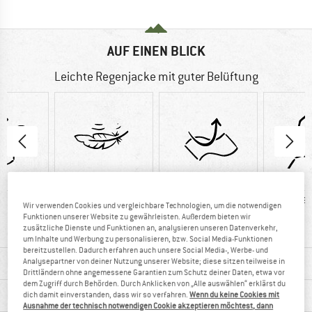
AUF EINEN BLICK
Leichte Regenjacke mit guter Belüftung
0 g
Kunden sagen:
Kunden sagen:
Ka
Wir verwenden Cookies und vergleichbare Technologien, um die notwendigen
leicht
winddicht
Funktionen unserer Website zu gewährleisten. Außerdem bieten wir
zusätzliche Dienste und Funktionen an, analysieren unseren Datenverkehr,
um Inhalte und Werbung zu personalisieren, bzw. Social Media-Funktionen
bereitzustellen. Dadurch erfahren auch unsere Social Media-, Werbe- und
MATERIALINFOS & FEATURES
Analysepartner von deiner Nutzung unserer Website; diese sitzen teilweise in
Drittländern ohne angemessene Garantien zum Schutz deiner Daten, etwa vor
dem Zugriff durch Behörden. Durch Anklicken von „Alle auswählen“ erklärst du
PRODUKTBESCHREIBUNG
dich damit einverstanden, dass wir so verfahren.
Wenn du keine Cookies mit
Ausnahme der technisch notwendigen Cookie akzeptieren möchtest, dann