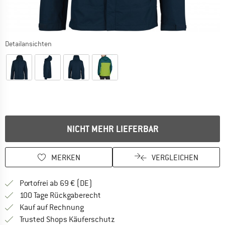
Detailansichten
NICHT MEHR LIEFERBAR
MERKEN
VERGLEICHEN
Finde mehr Informationen zu den Versan
Portofrei ab 69 € (DE)
Gehe hier zu den Rückgabe-Richtlinie
100 Tage Rückgaberecht
Finde die Zahlungs-Infos hier! Öffnet sich 
Kauf auf Rechnung
Finde alle Infos hier!
Trusted Shops Käuferschutz