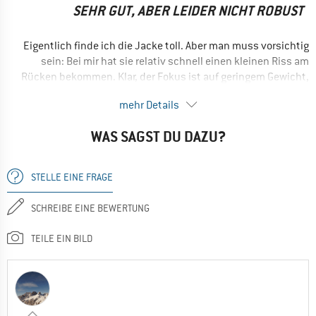
NACHTEILE
SEHR GUT, ABER LEIDER NICHT ROBUST
Schlechte Atmungsaktivität
EINSATZBEREICH
Eigentlich finde ich die Jacke toll. Aber man muss vorsichtig
Wandern
sein: Bei mir hat sie relativ schnell einen kleinen Riss am
Rücken bekommen. Klar, der Fokus ist auf geringem Gewicht,
Trekking
aber dementsprechend muss man wohl mehr aufpassen!
mehr Details
Sonst top.
Nein, ich würde das Produkt nicht weiterempfehlen
VORTEILE
WAS SAGST DU DAZU?
Winddicht
Atmungsaktiv
STELLE EINE FRAGE
Wasserdicht
SCHREIBE EINE BEWERTUNG
Leicht
NACHTEILE
TEILE EIN BILD
Nicht robust
EINSATZBEREICH
Allround