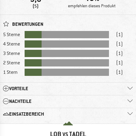
(5)
empfehlen dieses Produkt
BEWERTUNGEN
5 Sterne
(1)
4 Sterne
(1)
3 Sterne
(1)
2 Sterne
(1)
1 Stern
(1)
VORTEILE
NACHTEILE
EINSATZBEREICH
LOB
TADEL
VS