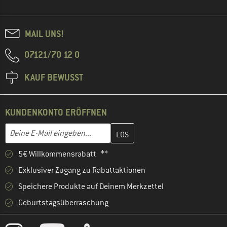
MAIL UNS!
07121/70 12 0
KAUF BEWUSST
KUNDENKONTO ERÖFFNEN
Gib hier deine E-Mail-Adresse ein und erstelle im nächsten Schri
E-Mail-Adresse
5€ Willkommensrabatt **
Exklusiver Zugang zu Rabattaktionen
Speichere Produkte auf Deinem Merkzettel
Geburtstagsüberraschung