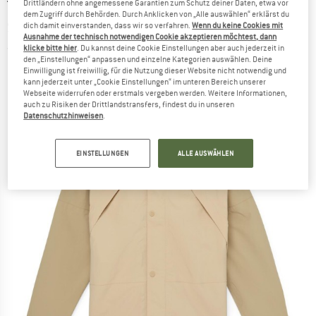
TIMBERLAND
-
Ravine Archive Waterproof
Drittländern ohne angemessene Garantien zum Schutz deiner Daten, etwa vor
dem Zugriff durch Behörden. Durch Anklicken von „Alle auswählen“ erklärst du
Shell Jacket - Freizeitjacke
dich damit einverstanden, dass wir so verfahren.
Wenn du keine Cookies mit
Ausnahme der technisch notwendigen Cookie akzeptieren möchtest, dann
klicke bitte hier
. Du kannst deine Cookie Einstellungen aber auch jederzeit in
(0)
den „Einstellungen“ anpassen und einzelne Kategorien auswählen. Deine
Einwilligung ist freiwillig, für die Nutzung dieser Website nicht notwendig und
kann jederzeit unter „Cookie Einstellungen“ im unteren Bereich unserer
Webseite widerrufen oder erstmals vergeben werden. Weitere Informationen,
auch zu Risiken der Drittlandstransfers, findest du in unseren
Datenschutzhinweisen
.
EINSTELLUNGEN
ALLE AUSWÄHLEN