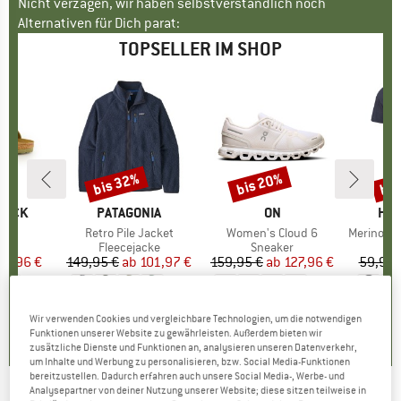
Nicht verzagen, wir haben selbstverständlich noch
Alternativen für Dich parat:
TOPSELLER IM SHOP
bis 32%
bis 20%
bis
Rabatt
Rabatt
Raba
TOCK
MARKE
PATAGONIA
MARKE
ON
MA
HEB
 BF
Artikel
Retro Pile Jacket
Artikel
Women's Cloud 6
Artikel
MerinoMix150 Pi
tgruppe
en
Produktgruppe
Fleecejacke
Produktgruppe
Sneaker
Pr
Me
eis
duzierter Preis
71,96 €
149,95 €
ab
Preis
reduzierter Preis
101,97 €
159,95 €
ab
Preis
reduzierter Preis
127,96 €
59,95 
+
6
+
1
+
9
,8
(
20
)
4,6
(
71
)
4,7
(
48
)
Wir verwenden Cookies und vergleichbare Technologien, um die notwendigen
Funktionen unserer Website zu gewährleisten. Außerdem bieten wir
zusätzliche Dienste und Funktionen an, analysieren unseren Datenverkehr,
um Inhalte und Werbung zu personalisieren, bzw. Social Media-Funktionen
bereitzustellen. Dadurch erfahren auch unsere Social Media-, Werbe- und
Analysepartner von deiner Nutzung unserer Website; diese sitzen teilweise in