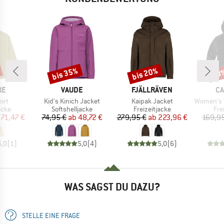
bis 35%
bis 20%
30
Rabatt
Rabatt
Raba
E
MARKE
MARKE
MA
RE
VAUDE
FJÄLLRÄVEN
CA
Artikel
Artikel
Artikel
hirt
Kid's Kinich Jacket
Kaipak Jacket
Women's Washed
gruppe
Produktgruppe
Produktgruppe
Pro
acke
Softshelljacke
Freizeitjacke
Fre
eis
duzierter Preis
Preis
reduzierter Preis
Preis
reduzierter Preis
71,47 €
74,95 €
ab
48,72 €
279,95 €
ab
223,96 €
169,9
5,0
(
1
)
5,0
(
4
)
5,0
(
6
)
WAS SAGST DU DAZU?
STELLE EINE FRAGE