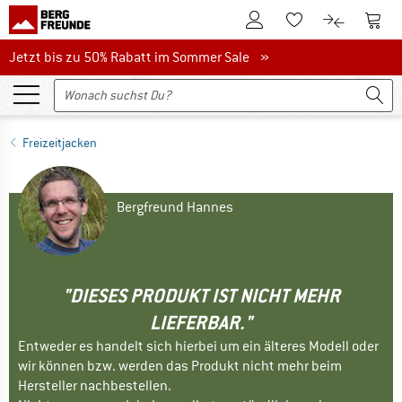
Zum Kundenkonto
Zum 
Zum Merkzettel.
Zum Produk
Jetzt bis zu 50% Rabatt im Sommer Sale
Jetzt bis zu 50% Rabatt im Sommer Sale »
Freizeitjacken
Bergfreund Hannes
"DIESES PRODUKT IST NICHT MEHR
LIEFERBAR."
Entweder es handelt sich hierbei um ein älteres Modell oder
wir können bzw. werden das Produkt nicht mehr beim
Hersteller nachbestellen.