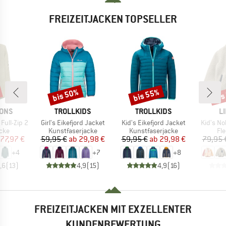
FREIZEITJACKEN TOPSELLER
bis 50%
bis 55%
bis
Rabatt
Rabatt
Raba
MARKE
MARKE
M
SONS
TROLLKIDS
TROLLKIDS
L
Artikel
Artikel
Artikel
Full-Zip 2
Girl's Eikefjord Jacket
Kid's Eikefjord Jacket
Kid's No
gruppe
Produktgruppe
Produktgruppe
Pr
cke
Kunstfaserjacke
Kunstfaserjacke
Fl
eis
duzierter Preis
Preis
reduzierter Preis
Preis
reduzierter Preis
77,97 €
59,95 €
ab
29,98 €
59,95 €
ab
29,98 €
79,95 
+
4
+
7
+
8
,6
(
13
)
4,9
(
15
)
4,9
(
16
)
FREIZEITJACKEN MIT EXZELLENTER
KUNDENBEWERTUNG