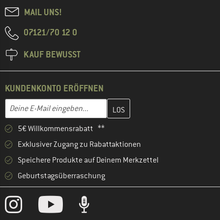
MAIL UNS!
07121/70 12 0
KAUF BEWUSST
KUNDENKONTO ERÖFFNEN
Gib hier deine E-Mail-Adresse ein und erstelle im nächsten Schri
E-Mail-Adresse
5€ Willkommensrabatt **
Exklusiver Zugang zu Rabattaktionen
Speichere Produkte auf Deinem Merkzettel
Geburtstagsüberraschung