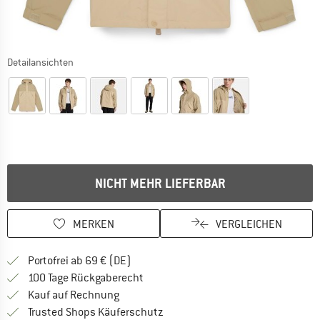
Detailansichten
NICHT MEHR LIEFERBAR
MERKEN
VERGLEICHEN
Finde mehr Informationen zu den Versan
Portofrei ab 69 € (DE)
Gehe hier zu den Rückgabe-Richtlinie
100 Tage Rückgaberecht
Finde die Zahlungs-Infos hier! Öffnet sich 
Kauf auf Rechnung
Finde alle Infos hier!
Trusted Shops Käuferschutz