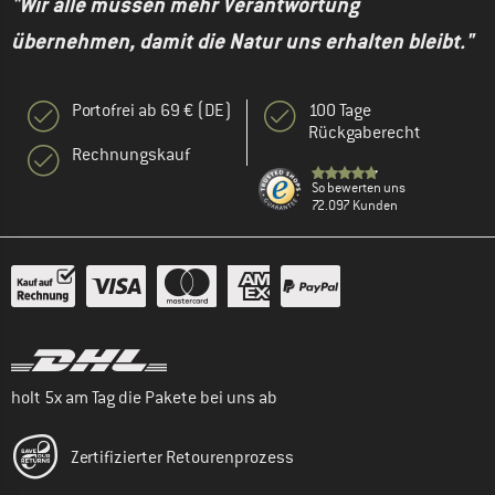
sollte er sie auch im Januar für eine
"Wir alle müssen mehr Verantwortung
Fototour in Nordnorwegen tragen können.
übernehmen, damit die Natur uns erhalten bleibt."
Mit entsprechenden Schichten drunter....
0
0
Portofrei ab 69 € (DE)
100 Tage
Rückgaberecht
Rechnungskauf
So bewerten uns
72.097 Kunden
holt 5x am Tag die Pakete bei uns ab
Zertifizierter Retourenprozess