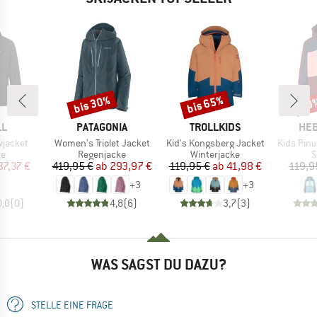
bis 30%
bis 65%
50
Rabatt
Rabatt
Raba
E
MARKE
MARKE
MA
LL
PATAGONIA
TROLLKIDS
HEB
Artikel
Artikel
Artikel
wjacket
Women's Triolet Jacket
Kid's Kongsberg Jacket
Kids Pinu
ktgruppe
Produktgruppe
Produktgruppe
P
ke
Regenjacke
Winterjacke
S
eis
duzierter Preis
Preis
reduzierter Preis
Preis
reduzierter Preis
37,37 €
419,95 €
ab
293,97 €
119,95 €
ab
41,98 €
119,9
+
3
+
3
0,0
(
0
)
4,8
(
6
)
3,7
(
3
)
WAS SAGST DU DAZU?
STELLE EINE FRAGE