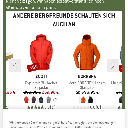
Nicht verzagen, wir haben selbstverständlich noch
Alternativen für Dich parat:
ANDERE BERGFREUNDE SCHAUTEN SICH
AUCH AN
10%
45
Rabatt
Raba
NO
MARKE
SCOTT
MARKE
NORRØNA
M
M
l
0
Artikel
Explorair 3L Jacket
Artikel
Møre GORE-TEX Jacket
Artikel
Linard Hardshell 
gruppe
uhe
Produktgruppe
Skijacke
Produktgruppe
Skijacke
Pr
Wi
eis
duzierter Preis
119,95 €
299,95 €
Preis
reduzierter Preis
269,96 €
ab
698,95 €
Preis
249,9
+
2
3,0
(
1
)
5,0
(
1
)
0,0
(
0
)
Wir verwenden Cookies und vergleichbare Technologien, um die notwendigen
Funktionen unserer Website zu gewährleisten. Außerdem bieten wir