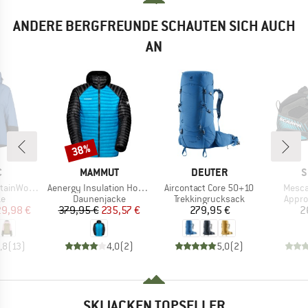
ANDERE BERGFREUNDE SCHAUTEN SICH AUCH
AN
38%
Rabatt
KE
MARKE
MARKE
M
C
MAMMUT
DEUTER
S
Artikel
Artikel
Artikel
 III Ski Jacket
Aenergy Insulation Hooded Jacket
Aircontact Core 50+10
Mesca
ktgruppe
Produktgruppe
Produktgruppe
Produ
ke
Daunenjacke
Trekkingrucksack
Appr
eis
duzierter Preis
Preis
reduzierter Preis
Preis
29,98 €
379,95 €
235,57 €
279,95 €
2
,8
(
13
)
4,0
(
2
)
5,0
(
2
)
SKIJACKEN TOPSELLER