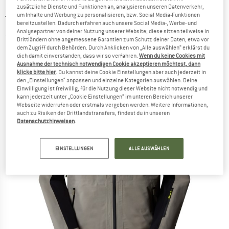
zusätzliche Dienste und Funktionen an, analysieren unseren Datenverkehr,
um Inhalte und Werbung zu personalisieren, bzw. Social Media-Funktionen
THE NORTH FACE
-
Ceptor Jacket - Skijacke
bereitzustellen. Dadurch erfahren auch unsere Social Media-, Werbe- und
Analysepartner von deiner Nutzung unserer Website; diese sitzen teilweise in
(0)
Drittländern ohne angemessene Garantien zum Schutz deiner Daten, etwa vor
dem Zugriff durch Behörden. Durch Anklicken von „Alle auswählen“ erklärst du
dich damit einverstanden, dass wir so verfahren.
Wenn du keine Cookies mit
Ausnahme der technisch notwendigen Cookie akzeptieren möchtest, dann
klicke bitte hier
. Du kannst deine Cookie Einstellungen aber auch jederzeit in
den „Einstellungen“ anpassen und einzelne Kategorien auswählen. Deine
Einwilligung ist freiwillig, für die Nutzung dieser Website nicht notwendig und
kann jederzeit unter „Cookie Einstellungen“ im unteren Bereich unserer
Webseite widerrufen oder erstmals vergeben werden. Weitere Informationen,
auch zu Risiken der Drittlandstransfers, findest du in unseren
Datenschutzhinweisen
.
EINSTELLUNGEN
ALLE AUSWÄHLEN