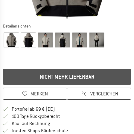
Detailansichten
NICHT MEHR LIEFERBAR
MERKEN
VERGLEICHEN
Finde mehr Informationen zu den Versan
Portofrei ab 69 € (DE)
Gehe hier zu den Rückgabe-Richtlinie
100 Tage Rückgaberecht
Finde die Zahlungs-Infos hier! Öffnet sich 
Kauf auf Rechnung
Finde alle Infos hier!
Trusted Shops Käuferschutz