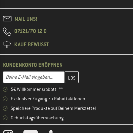
MAIL UNS!
07121/70 12 0
KAUF BEWUSST
KUNDENKONTO ERÖFFNEN
Gib hier deine E-Mail-Adresse ein und erstelle im nächsten Schri
E-Mail-Adresse
5€ Willkommensrabatt **
Exklusiver Zugang zu Rabattaktionen
Speichere Produkte auf Deinem Merkzettel
Geburtstagsüberraschung