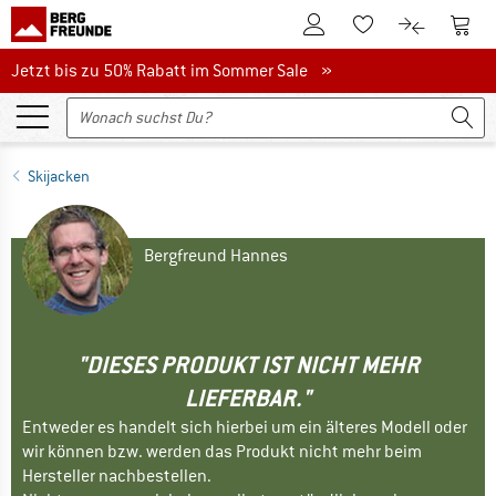
Zum Kundenkonto
Zum 
Zum Merkzettel.
Zum Produk
Jetzt bis zu 50% Rabatt im Sommer Sale
Jetzt bis zu 50% Rabatt im Sommer Sale »
Skijacken
Bergfreund Hannes
"DIESES PRODUKT IST NICHT MEHR
LIEFERBAR."
Entweder es handelt sich hierbei um ein älteres Modell oder
wir können bzw. werden das Produkt nicht mehr beim
Hersteller nachbestellen.