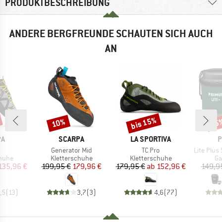
PRODUKTBESCHREIBUNG
ANDERE BERGFREUNDE SCHAUTEN SICH AUCH
AN
bis 15%
10%
15
Rabatt
Rabatt
Raba
E
MARKE
MARKE
M
PA
SCARPA
LA SPORTIVA
P
l
Artikel
Artikel
Artikel
r
Generator Mid
TC Pro
Lite Plus
ruppe
Produktgruppe
Produktgruppe
Pr
chuhe
Kletterschuhe
Kletterschuhe
Ga
eis
duzierter Preis
Preis
reduzierter Preis
Preis
reduzierter Preis
135,96 €
199,95 €
179,96 €
179,95 €
ab
152,96 €
149,9
,5
(
13
)
3,7
(
3
)
4,6
(
77
)