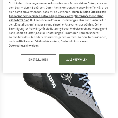
Drittländern ohne angemessene Garantien zum Schutz deiner Daten, etwa vor
dem Zugriff durch Behörden. Durch Anklicken von „Alle auswählen“ erklärst du
SCARPA
-
Women's Generator -
dich damit einverstanden, dass wir so verfahren.
Wenn du keine Cookies mit
Ausnahme der technisch notwendigen Cookie akzeptieren möchtest, dann
Kletterschuhe
klicke bitte hier
. Du kannst deine Cookie Einstellungen aber auch jederzeit in
den „Einstellungen“ anpassen und einzelne Kategorien auswählen. Deine
(0)
Einwilligung ist freiwillig, für die Nutzung dieser Website nicht notwendig und
kann jederzeit unter „Cookie Einstellungen“ im unteren Bereich unserer
Webseite widerrufen oder erstmals vergeben werden. Weitere Informationen,
auch zu Risiken der Drittlandstransfers, findest du in unseren
Datenschutzhinweisen
.
EINSTELLUNGEN
ALLE AUSWÄHLEN