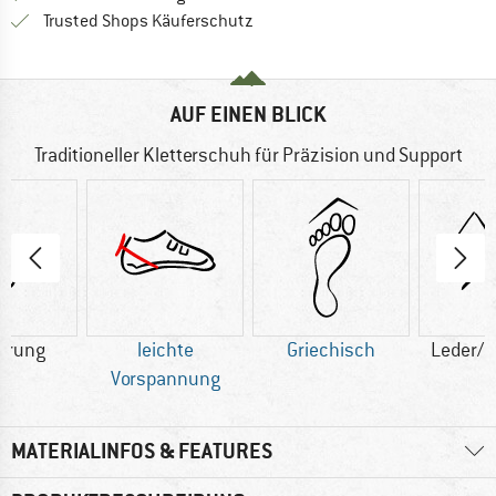
Finde alle Infos hier!
Trusted Shops Käuferschutz
AUF EINEN BLICK
Traditioneller Kletterschuh für Präzision und Support
ürung
leichte
Griechisch
Leder/S
Vorspannung
MATERIALINFOS & FEATURES