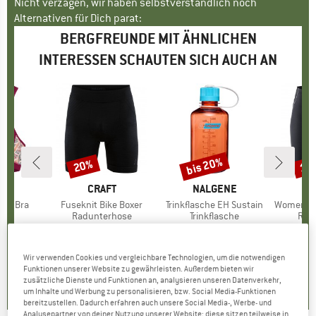
Nicht verzagen, wir haben selbstverständlich noch
Alternativen für Dich parat:
BERGFREUNDE MIT ÄHNLICHEN
INTERESSEN SCHAUTEN SICH AUCH AN
bis 20%
20%
15
Rabatt
Rabatt
Raba
KE
N
MARKE
CRAFT
MARKE
NALGENE
sty Bra
Artikel
Fuseknit Bike Boxer
Artikel
Trinkflasche EH Sustain
Artikel
Women's Grea
tgruppe
BH
Produktgruppe
Radunterhose
Produktgruppe
Trinkflasche
Pro
Rad
eis
duzierter Preis
3,96 €
44,95 €
Preis
reduzierter Preis
35,96 €
14,95 €
ab
Preis
reduzierter Preis
11,96 €
59,95
+
19
Wir verwenden Cookies und vergleichbare Technologien, um die notwendigen
0,0
(
0
)
4,4
(
11
)
5,0
(
13
)
Funktionen unserer Website zu gewährleisten. Außerdem bieten wir
zusätzliche Dienste und Funktionen an, analysieren unseren Datenverkehr,
um Inhalte und Werbung zu personalisieren, bzw. Social Media-Funktionen
bereitzustellen. Dadurch erfahren auch unsere Social Media-, Werbe- und
Analysepartner von deiner Nutzung unserer Website; diese sitzen teilweise in