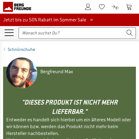
Zum Kundenkonto
Zum 
Zum Merkzettel.
Zum Produk
Jetzt bis zu 50% Rabatt im Sommer Sale
Jetzt bis zu 50% Rabatt im Sommer Sale »
Schnürschuhe
Bergfreund Max
"DIESES PRODUKT IST NICHT MEHR
LIEFERBAR."
Entweder es handelt sich hierbei um ein älteres Modell oder
wir können bzw. werden das Produkt nicht mehr beim
Hersteller nachbestellen.