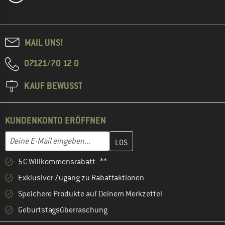
MAIL UNS!
07121/70 12 0
KAUF BEWUSST
KUNDENKONTO ERÖFFNEN
Gib hier deine E-Mail-Adresse ein und erstelle im nächsten Schri
E-Mail-Adresse
5€ Willkommensrabatt **
Exklusiver Zugang zu Rabattaktionen
Speichere Produkte auf Deinem Merkzettel
Geburtstagsüberraschung