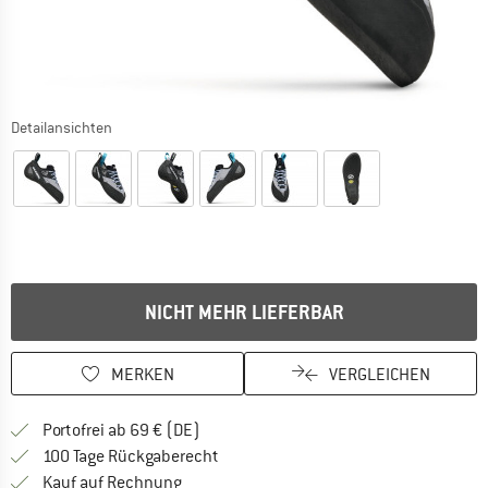
Detailansichten
NICHT MEHR LIEFERBAR
MERKEN
VERGLEICHEN
Finde mehr Informationen zu den Versan
Portofrei ab 69 € (DE)
Gehe hier zu den Rückgabe-Richtlinie
100 Tage Rückgaberecht
Finde die Zahlungs-Infos hier! Öffnet sich 
Kauf auf Rechnung