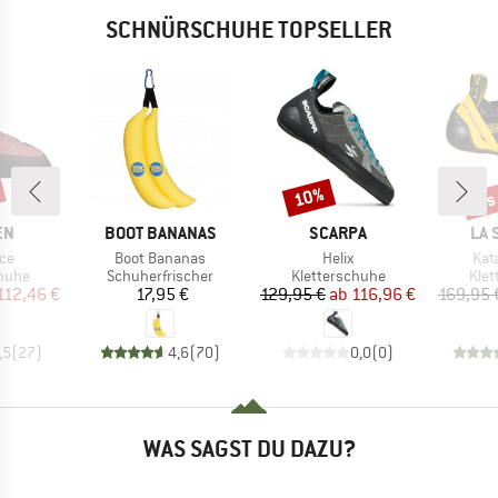
SCHNÜRSCHUHE TOPSELLER
bis
10%
Rabatt
Raba
MARKE
MARKE
MA
EN
BOOT BANANAS
SCARPA
LA 
Artikel
Artikel
Arti
ace
Boot Bananas
Helix
Kat
ruppe
Produktgruppe
Produktgruppe
Pro
chuhe
Schuherfrischer
Kletterschuhe
Klet
eis
duzierter Preis
Preis
Preis
reduzierter Preis
112,46 €
17,95 €
129,95 €
ab
116,96 €
169,95 
,5
(
27
)
4,6
(
70
)
0,0
(
0
)
WAS SAGST DU DAZU?