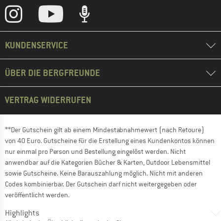
KUNDENSERVICE
ÜBER DIE BERGFREUNDE
VERTRAG WIDERRUFEN
**Der Gutschein gilt ab einem Mindestabnahmewert (nach Retoure)
von 40 Euro. Gutscheine für die Erstellung eines Kundenkontos können
nur einmal pro Person und Bestellung eingelöst werden. Nicht
anwendbar auf die Kategorien Bücher & Karten, Outdoor Lebensmittel
sowie Gutscheine. Keine Barauszahlung möglich. Nicht mit anderen
Codes kombinierbar. Der Gutschein darf nicht weitergegeben oder
veröffentlicht werden.
Highlights