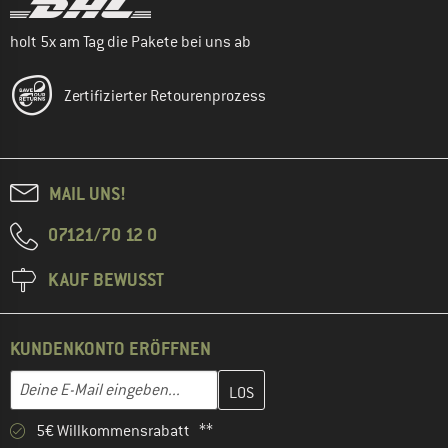
holt 5x am Tag die Pakete bei uns ab
Zertifizierter Retourenprozess
MAIL UNS!
07121/70 12 0
KAUF BEWUSST
KUNDENKONTO ERÖFFNEN
Gib hier deine E-Mail-Adresse ein und erstelle im nächsten Schri
E-Mail-Adresse
5€ Willkommensrabatt **