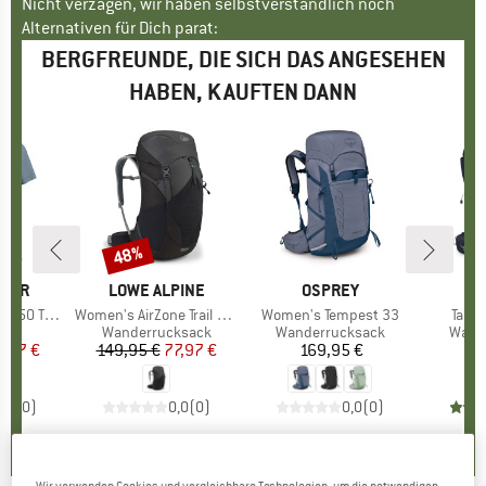
Nicht verzagen, wir haben selbstverständlich noch
Alternativen für Dich parat:
BERGFREUNDE, DIE SICH DAS ANGESEHEN
HABEN, KAUFTEN DANN
48%
Rabatt
AKER
MARKE
LOWE ALPINE
MARKE
OSPREY
M
O
te S/S Stars
Artikel
Women's AirZone Trail ND33
Artikel
Women's Tempest 33
Artike
Talon
gruppe
irt
Produktgruppe
Wanderrucksack
Produktgruppe
Wanderrucksack
Prod
Wand
eis
duzierter Preis
0,17 €
149,95 €
Preis
reduzierter Preis
77,97 €
169,95 €
Preis
1
0,0
(
0
)
0,0
(
0
)
0,0
(
0
)