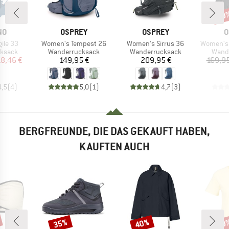
20
Raba
MARKE
MARKE
M
NO
OSPREY
OSPREY
O
Artikel
Artikel
Artikel
ile 33
Women's Tempest 26
Women's Sirrus 36
Women's 
uppe
Produktgruppe
Produktgruppe
Produ
ksack
Wanderrucksack
Wanderrucksack
Wand
eis
duzierter Preis
Preis
Preis
18,46 €
149,95 €
209,95 €
169,95
4,5
(
4
)
5,0
(
1
)
4,7
(
3
)
BERGFREUNDE, DIE DAS GEKAUFT HABEN,
KAUFTEN AUCH
35%
40%
60
Rabatt
Rabatt
Raba