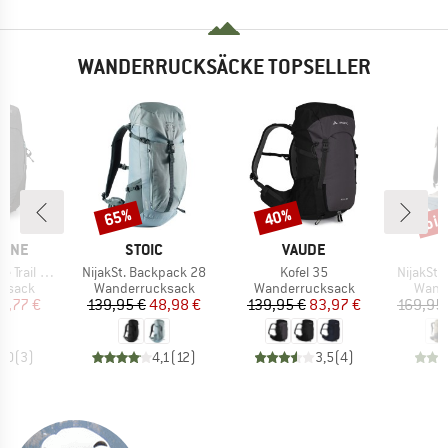
WANDERRUCKSÄCKE TOPSELLER
bis
65%
40%
Rabatt
Rabatt
Raba
MARKE
MARKE
PINE
STOIC
VAUDE
Artikel
Artikel
Artikel
ail ND28
NijakSt. Backpack 28
Kofel 35
NijakSt.
uppe
Produktgruppe
Produktgruppe
Produ
ksack
Wanderrucksack
Wanderrucksack
Wand
eis
duzierter Preis
Preis
reduzierter Preis
Preis
reduzierter Preis
6,77 €
139,95 €
48,98 €
139,95 €
83,97 €
169,95
5,0
(
3
)
4,1
(
12
)
3,5
(
4
)