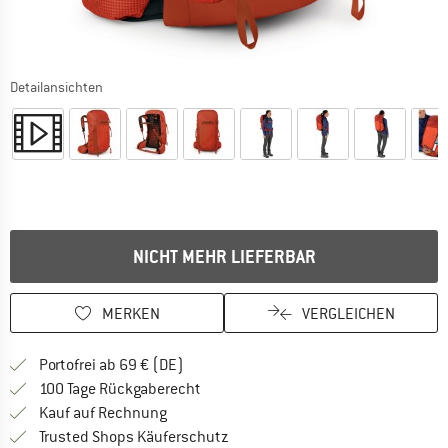
Detailansichten
NICHT MEHR LIEFERBAR
MERKEN
VERGLEICHEN
Finde mehr Informationen zu den Versan
Portofrei ab 69 € (DE)
Gehe hier zu den Rückgabe-Richtlinie
100 Tage Rückgaberecht
Finde die Zahlungs-Infos hier! Öffnet sich 
Kauf auf Rechnung
Finde alle Infos hier!
Trusted Shops Käuferschutz