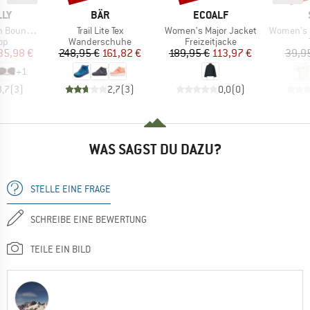
MARKE
MARKE
LLY
BÄR
ECOALF
Artikel
Artikel
Artikel
ront Bandeau
Trail Lite Tex
Women's Major Jacket
Women's Hemp3
tgruppe
Produktgruppe
Produktgruppe
Top
Wanderschuhe
Freizeitjacke
eis
duzierter Preis
Preis
reduzierter Preis
Preis
reduzierter Preis
35,98 €
248,95 €
161,82 €
189,95 €
113,97 €
39,9
+
1
3,7
(
3
)
2,7
(
3
)
0,0
(
0
)
WAS SAGST DU DAZU?
STELLE EINE FRAGE
SCHREIBE EINE BEWERTUNG
TEILE EIN BILD