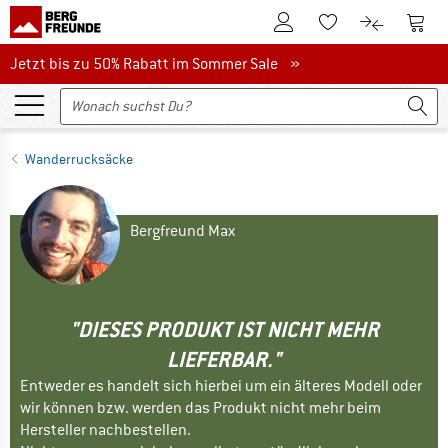
Zum Kundenkonto
Zum 
Zum Merkzettel.
Zum Produk
Jetzt bis zu 50% Rabatt im Sommer Sale
Jetzt bis zu 50% Rabatt im Sommer Sale »
Wanderrucksäcke
Bergfreund Max
"DIESES PRODUKT IST NICHT MEHR
LIEFERBAR."
Entweder es handelt sich hierbei um ein älteres Modell oder
wir können bzw. werden das Produkt nicht mehr beim
Hersteller nachbestellen.