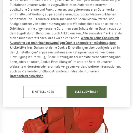
Wir verwenden Cookies und vergleichbare Technologien, um die notwendigen
Funktionen unserer Website zu gewährleisten. Außerdem bieten wir
zusätzliche Dienste und Funktionen an, analysieren unseren Datenverkehr,
OSPREY
-
Tempest Pro 30 - Wanderrucksack
um Inhalte und Werbung zu personalisieren, bzw. Social Media-Funktionen
bereitzustellen. Dadurch erfahren auch unsere Social Media-, Werbe- und
(0)
Analysepartner von deiner Nutzung unserer Website; diese sitzen teilweise in
Drittländern ohne angemessene Garantien zum Schutz deiner Daten, etwa vor
dem Zugriff durch Behörden. Durch Anklicken von „Alle auswählen“ erklärst du
dich damit einverstanden, dass wir so verfahren.
Wenn du keine Cookies mit
Ausnahme der technisch notwendigen Cookie akzeptieren möchtest, dann
klicke bitte hier
. Du kannst deine Cookie Einstellungen aber auch jederzeit in
den „Einstellungen“ anpassen und einzelne Kategorien auswählen. Deine
Einwilligung ist freiwillig, für die Nutzung dieser Website nicht notwendig und
kann jederzeit unter „Cookie Einstellungen“ im unteren Bereich unserer
Webseite widerrufen oder erstmals vergeben werden. Weitere Informationen,
auch zu Risiken der Drittlandstransfers, findest du in unseren
Datenschutzhinweisen
.
EINSTELLUNGEN
ALLE AUSWÄHLEN