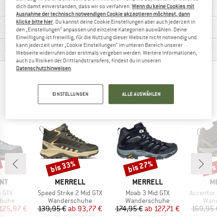
dich damit einverstanden, dass wir so verfahren.
Wenn du keine Cookies mit
Ausnahme der technisch notwendigen Cookie akzeptieren möchtest, dann
klicke bitte hier
. Du kannst deine Cookie Einstellungen aber auch jederzeit in
MATERIALINFOS & FEATURES
den „Einstellungen“ anpassen und einzelne Kategorien auswählen. Deine
Einwilligung ist freiwillig, für die Nutzung dieser Website nicht notwendig und
kann jederzeit unter „Cookie Einstellungen“ im unteren Bereich unserer
PRODUKTBESCHREIBUNG
Webseite widerrufen oder erstmals vergeben werden. Weitere Informationen,
auch zu Risiken der Drittlandstransfers, findest du in unseren
Datenschutzhinweisen
.
ANDERE BERGFREUNDE SCHAUTEN SICH AUCH
AN
EINSTELLUNGEN
ALLE AUSWÄHLEN
bis 33%
bis 27%
bis
Rabatt
Rabatt
Raba
MARKE
MARKE
M
NT
MERRELL
MERRELL
M
Artikel
Artikel
Artikel
h GTX
Speed Strike 2 Mid GTX
Moab 3 Mid GTX
Accentor 
ruppe
Produktgruppe
Produktgruppe
Prod
huhe
Wanderschuhe
Wanderschuhe
Wan
eis
duzierter Preis
Preis
reduzierter Preis
Preis
reduzierter Preis
125,97 €
139,95 €
ab
93,77 €
174,95 €
ab
127,71 €
169,95 