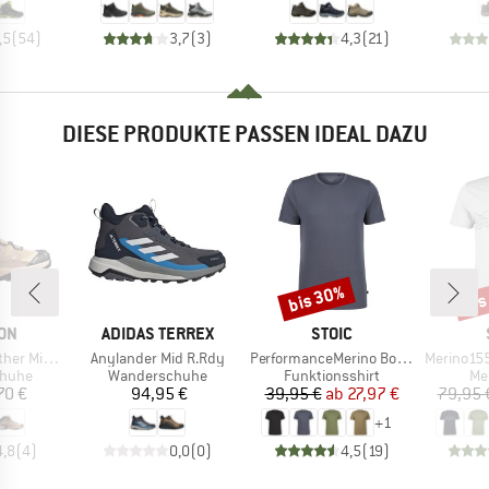
,5
(
54
)
3,7
(
3
)
4,3
(
21
)
DIESE PRODUKTE PASSEN IDEAL DAZU
bis 30%
bis
Rabatt
Raba
MARKE
MARKE
ON
ADIDAS TERREX
STOIC
Artikel
Artikel
Artikel
d GORE-TEX
Anylander Mid R.Rdy
PerformanceMerino BorgholmSt. T-Shirt
Merino155 LaholmSt
ruppe
Produktgruppe
Produktgruppe
Pr
huhe
Wanderschuhe
Funktionsshirt
Me
eis
Preis
Preis
reduzierter Preis
70 €
94,95 €
39,95 €
ab
27,97 €
79,95 
+
1
4,8
(
4
)
0,0
(
0
)
4,5
(
19
)