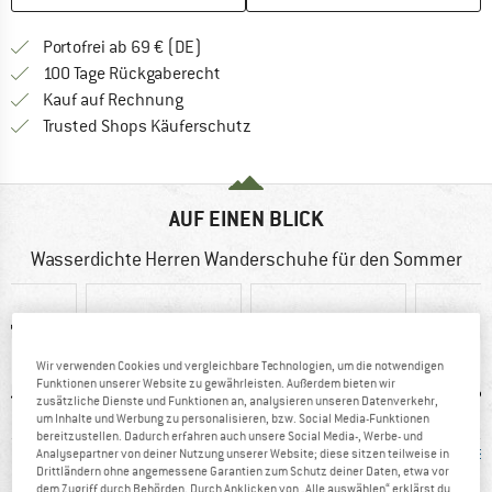
Finde mehr Informationen zu den Versan
Portofrei ab 69 € (DE)
Gehe hier zu den Rückgabe-Richtlinie
100 Tage Rückgaberecht
Finde die Zahlungs-Infos hier! Öffnet sich 
Kauf auf Rechnung
Finde alle Infos hier!
Trusted Shops Käuferschutz
AUF EINEN BLICK
Wasserdichte Herren Wanderschuhe für den Sommer
Wir verwenden Cookies und vergleichbare Technologien, um die notwendigen
Funktionen unserer Website zu gewährleisten. Außerdem bieten wir
zusätzliche Dienste und Funktionen an, analysieren unseren Datenverkehr,
um Inhalte und Werbung zu personalisieren, bzw. Social Media-Funktionen
bereitzustellen. Dadurch erfahren auch unsere Social Media-, Werbe- und
0 g
GORE-TEX
Vibram-Sohle
wasse
Analysepartner von deiner Nutzung unserer Website; diese sitzen teilweise in
Drittländern ohne angemessene Garantien zum Schutz deiner Daten, etwa vor
dem Zugriff durch Behörden. Durch Anklicken von „Alle auswählen“ erklärst du