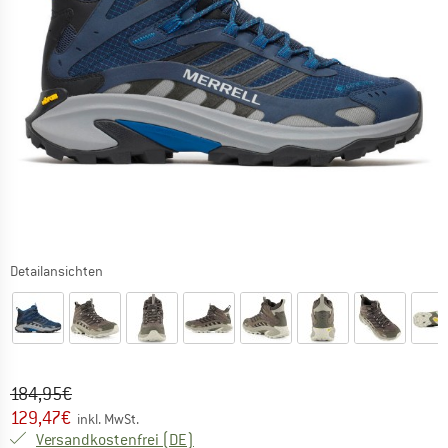
Detailansichten
Ursprünglicher Preis :
Preis:
184,95
€
129,47
€
inkl. MwSt.
Deutschland. Informationen zu den Ver
Versandkostenfrei
(DE)