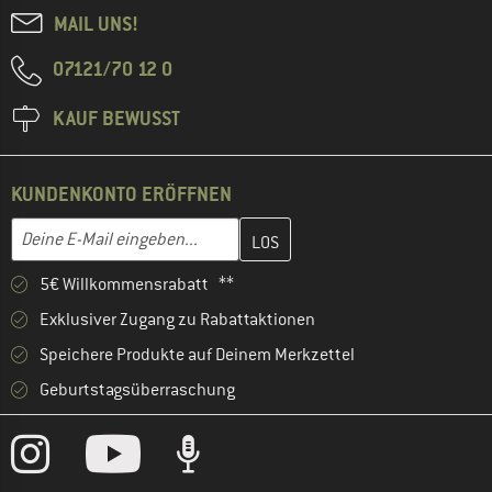
MAIL UNS!
07121/70 12 0
KAUF BEWUSST
KUNDENKONTO ERÖFFNEN
Gib hier deine E-Mail-Adresse ein und erstelle im nächsten Schri
E-Mail-Adresse
5€ Willkommensrabatt **
Exklusiver Zugang zu Rabattaktionen
Speichere Produkte auf Deinem Merkzettel
Geburtstagsüberraschung