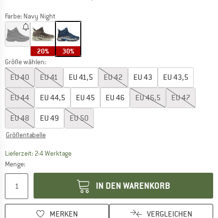
Farbe:
Navy Night
20%
30%
Größe wählen:
EU
40
EU
41
EU
41,5
EU
42
EU
43
EU
43,5
EU
44
EU
44,5
EU
45
EU
46
EU
46,5
EU
47
EU
48
EU
49
EU
50
Größentabelle
Der Link öffnet sich in einer Infobox und beinhaltet
Lieferzeit: 2-4 Werktage
Menge:
IN DEN WARENKORB
MERKEN
VERGLEICHEN