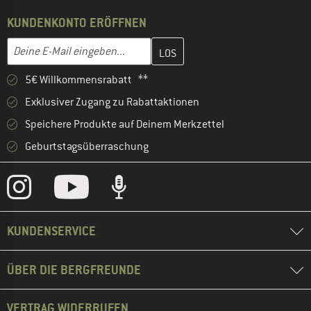
KUNDENKONTO ERÖFFNEN
Gib hier deine E-Mail-Adresse ein und erstelle im nächsten Schri
E-Mail-Adresse
5€ Willkommensrabatt **
Exklusiver Zugang zu Rabattaktionen
Speichere Produkte auf Deinem Merkzettel
Geburtstagsüberraschung
KUNDENSERVICE
ÜBER DIE BERGFREUNDE
VERTRAG WIDERRUFEN