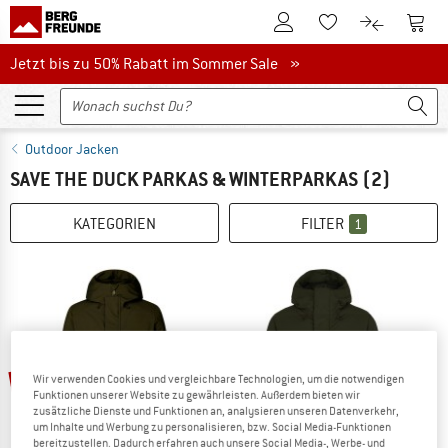
Zum Kundenkonto
Zum 
Zum Merkzettel.
Zum Produk
Jetzt bis zu 50% Rabatt im Sommer Sale
Jetzt bis zu 50% Rabatt im Sommer Sale »
Outdoor Jacken
SAVE THE DUCK PARKAS & WINTERPARKAS
(2)
KATEGORIEN
FILTER
1
60%
60%
Wir verwenden Cookies und vergleichbare Technologien, um die notwendigen
Funktionen unserer Website zu gewährleisten. Außerdem bieten wir
zusätzliche Dienste und Funktionen an, analysieren unseren Datenverkehr,
um Inhalte und Werbung zu personalisieren, bzw. Social Media-Funktionen
bereitzustellen. Dadurch erfahren auch unsere Social Media-, Werbe- und