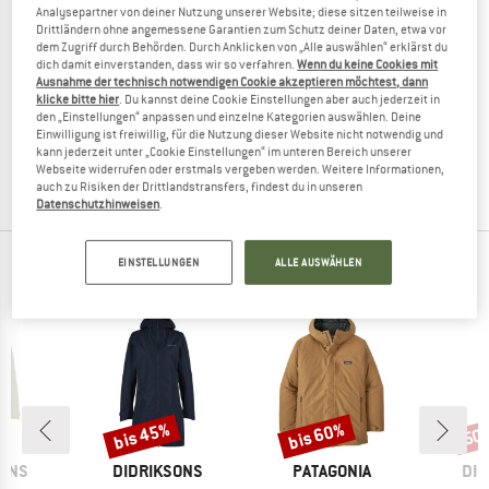
Analysepartner von deiner Nutzung unserer Website; diese sitzen teilweise in
Drittländern ohne angemessene Garantien zum Schutz deiner Daten, etwa vor
dem Zugriff durch Behörden. Durch Anklicken von „Alle auswählen“ erklärst du
dich damit einverstanden, dass wir so verfahren.
Wenn du keine Cookies mit
Ausnahme der technisch notwendigen Cookie akzeptieren möchtest, dann
SAVE THE DUCK
SAVE THE DUCK
klicke bitte hier
. Du kannst deine Cookie Einstellungen aber auch jederzeit in
Wilson
Quinlan
den „Einstellungen“ anpassen und einzelne Kategorien auswählen. Deine
Parka
Winterjacke
Einwilligung ist freiwillig, für die Nutzung dieser Website nicht notwendig und
kann jederzeit unter „Cookie Einstellungen“ im unteren Bereich unserer
548,95 €
219,58 €
498,95 €
199,58 €
Webseite widerrufen oder erstmals vergeben werden. Weitere Informationen,
(0)
5,0
(1)
auch zu Risiken der Drittlandstransfers, findest du in unseren
Datenschutzhinweisen
.
EINSTELLUNGEN
ALLE AUSWÄHLEN
TOP PRODUKTE DEINER LIEBLINGSMARKEN
bis 45%
bis 60%
50
Rabatt
Rabatt
Raba
MARKE
MARKE
MA
SONS
DIDRIKSONS
PATAGONIA
DID