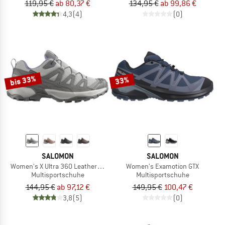
119,95 €
ab 80,37 €
134,95 €
ab 99,86 €
4,3
(4)
(0)
bis 33%
33%
SALOMON
SALOMON
Women's X Ultra 360 Leather GORE-TEX
Women's Examotion GTX
Multisportschuhe
Multisportschuhe
144,95 €
ab 97,12 €
149,95 €
100,47 €
3,8
(5)
(0)