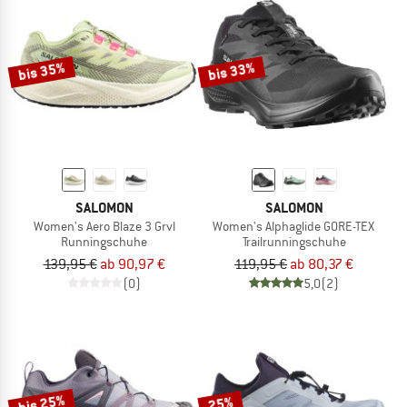
bis 35%
bis 33%
SALOMON
SALOMON
Women's Aero Blaze 3 Grvl
Women's Alphaglide GORE-TEX
Runningschuhe
Trailrunningschuhe
139,95 €
ab 90,97 €
119,95 €
ab 80,37 €
(0)
5,0
(2)
bis 25%
25%