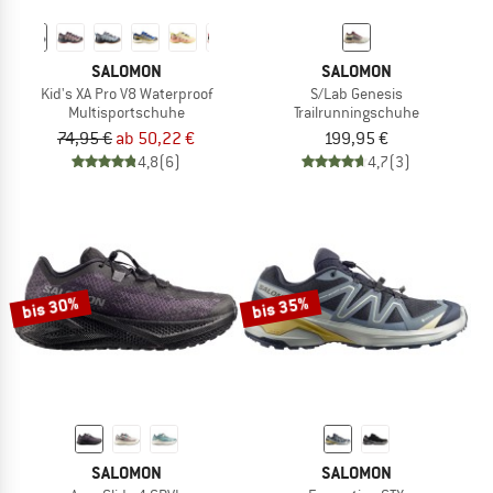
SALOMON
SALOMON
Kid's XA Pro V8 Waterproof
S/Lab Genesis
Multisportschuhe
Trailrunningschuhe
74,95 €
ab 50,22 €
199,95 €
4,8
(6)
4,7
(3)
bis 30%
bis 35%
SALOMON
SALOMON