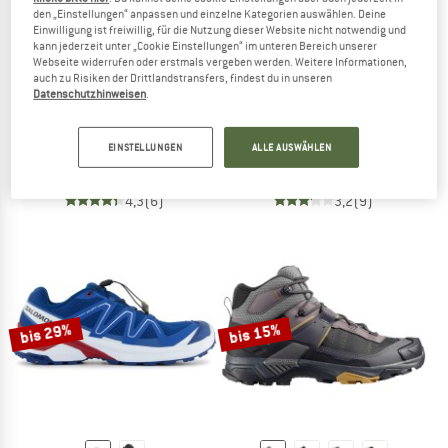
den „Einstellungen“ anpassen und einzelne Kategorien auswählen. Deine
Einwilligung ist freiwillig, für die Nutzung dieser Website nicht notwendig und
kann jederzeit unter „Cookie Einstellungen“ im unteren Bereich unserer
Webseite widerrufen oder erstmals vergeben werden. Weitere Informationen,
auch zu Risiken der Drittlandstransfers, findest du in unseren
Datenschutzhinweisen
.
SALOMON
SALOMON
Techamphibian 5
X Ultra 5 GORE-TEX
EINSTELLUNGEN
ALLE AUSWÄHLEN
Wassersportschuhe
Multisportschuhe
109,95 €
ab 82,46 €
159,95 €
ab 131,16 €
4,3
(6)
3,2
(9)
bis 29%
bis 15%