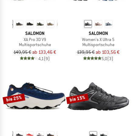
SALOMON
SALOMON
XA Pro 3D V9
Women's X Ultra 5
Multisportschuhe
Multisportschuhe
149,95 €
ab 133,46 €
139,95 €
ab 103,56 €
4,1
(9)
5,0
(3)
bis 25%
bis 15%