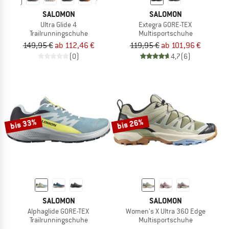
SALOMON
SALOMON
Ultra Glide 4
Extegra GORE-TEX
Trailrunningschuhe
Multisportschuhe
149,95 €
ab 112,46 €
119,95 €
ab 101,96 €
(0)
4,7
(6)
bis 33%
bis 26%
SALOMON
SALOMON
Alphaglide GORE-TEX
Women's X Ultra 360 Edge
Trailrunningschuhe
Multisportschuhe