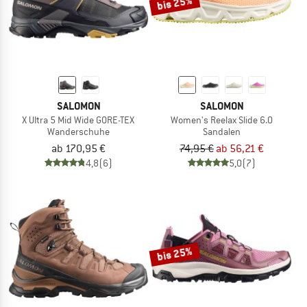
bis 25%
SALOMON
SALOMON
X Ultra 5 Mid Wide GORE-TEX
Women's Reelax Slide 6.0
Wanderschuhe
Sandalen
ab 170,95 €
74,95 €
ab 56,21 €
4,8
(6)
5,0
(7)
bis 25%