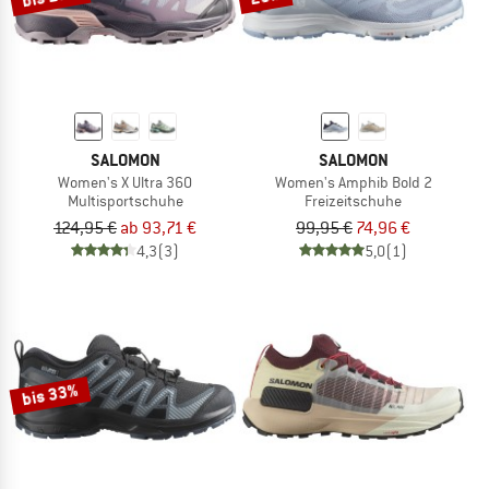
SALOMON
SALOMON
Women's X Ultra 360
Women's Amphib Bold 2
Multisportschuhe
Freizeitschuhe
124,95 €
ab 93,71 €
99,95 €
74,96 €
4,3
(3)
5,0
(1)
bis 33%