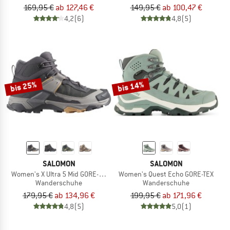
169,95 €
ab 127,46 €
149,95 €
ab 100,47 €
4,2
(6)
4,8
(5)
bis 25%
bis 14%
SALOMON
SALOMON
Women's X Ultra 5 Mid GORE-TEX
Women's Quest Echo GORE-TEX
Wanderschuhe
Wanderschuhe
179,95 €
ab 134,96 €
199,95 €
ab 171,96 €
4,8
(5)
5,0
(1)