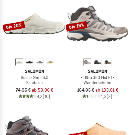
bis 20%
bis 19%
SALOMON
SALOMON
Reelax Slide 6.0
X Ultra 360 Mid GTX
Sandalen
Wanderschuhe
74,95 €
ab 59,96 €
164,95 €
ab 133,61 €
4,2
(10)
1,5
(2)