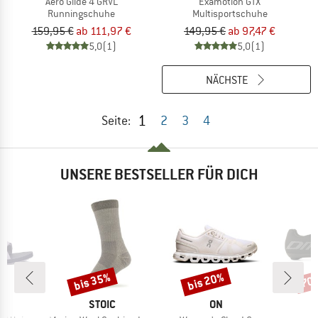
Aero Glide 4 GRVL
Examotion GTX
Runningschuhe
Multisportschuhe
159,95 €
ab 111,97 €
149,95 €
ab 97,47 €
5,0
(1)
5,0
(1)
NÄCHSTE
1
Seite:
2
3
4
UNSERE BESTSELLER FÜR DICH
bis 35%
bis 20%
70
Rabatt
Rabatt
Raba
KE
MARKE
MARKE
STOIC
ON