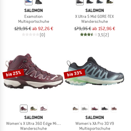
SALOMON
SALOMON
Examotion
X Ultra 5 Mid GORE-TEX
Multisportschuhe
Wanderschuhe
129,95 €
ab 92,26 €
179,95 €
ab 152,96 €
(0)
3,5
(2)
bis 25%
bis 33%
SALOMON
SALOMON
Women's X Ultra 360 Edge Mid GTX
Women's XA Pro 3D V9
Wanderschuhe
Multisportschuhe