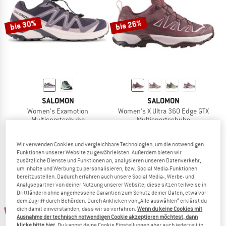
bis 30%
bis 26%
SALOMON
SALOMON
Women's Examotion
Women's X Ultra 360 Edge GTX
Multisportschuhe
Multisportschuhe
129,95 €
ab 90,97 €
149,95 €
ab 110,96 €
5,0
(1)
3,7
(3)
Wir verwenden Cookies und vergleichbare Technologien, um die notwendigen
Funktionen unserer Website zu gewährleisten. Außerdem bieten wir
zusätzliche Dienste und Funktionen an, analysieren unseren Datenverkehr,
um Inhalte und Werbung zu personalisieren, bzw. Social Media-Funktionen
bereitzustellen. Dadurch erfahren auch unsere Social Media-, Werbe- und
Analysepartner von deiner Nutzung unserer Website; diese sitzen teilweise in
Drittländern ohne angemessene Garantien zum Schutz deiner Daten, etwa vor
dem Zugriff durch Behörden. Durch Anklicken von „Alle auswählen“ erklärst du
bis 25%
bis 18%
dich damit einverstanden, dass wir so verfahren.
Wenn du keine Cookies mit
Ausnahme der technisch notwendigen Cookie akzeptieren möchtest, dann
klicke bitte hier
. Du kannst deine Cookie Einstellungen aber auch jederzeit in