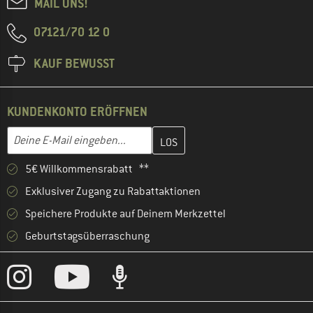
MAIL UNS!
07121/70 12 0
KAUF BEWUSST
KUNDENKONTO ERÖFFNEN
Gib hier deine E-Mail-Adresse ein und erstelle im nächsten Schri
E-Mail-Adresse
5€ Willkommensrabatt **
Exklusiver Zugang zu Rabattaktionen
Speichere Produkte auf Deinem Merkzettel
Geburtstagsüberraschung