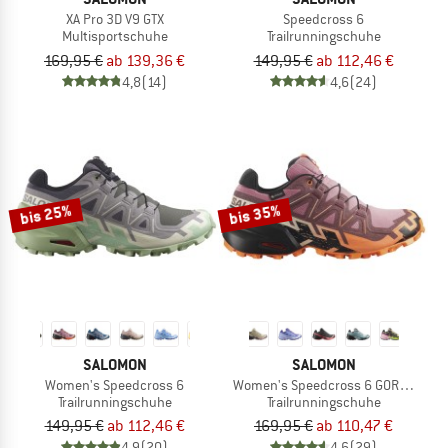
XA Pro 3D V9 GTX
Speedcross 6
Multisportschuhe
Trailrunningschuhe
169,95 €
ab 139,36 €
149,95 €
ab 112,46 €
4,8
(14)
4,6
(24)
bis 25%
bis 35%
SALOMON
SALOMON
Women's Speedcross 6
Women's Speedcross 6 GORE-TEX
Trailrunningschuhe
Trailrunningschuhe
149,95 €
ab 112,46 €
169,95 €
ab 110,47 €
4,9
(20)
4,6
(29)