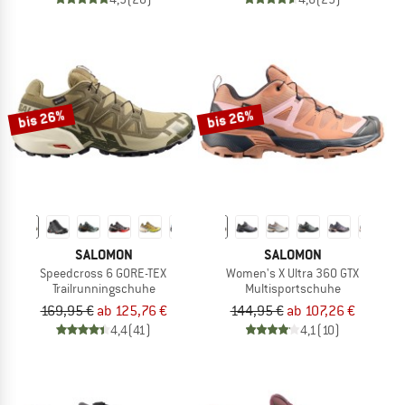
bis 26%
bis 26%
SALOMON
SALOMON
Speedcross 6 GORE-TEX
Women's X Ultra 360 GTX
Trailrunningschuhe
Multisportschuhe
169,95 €
ab 125,76 €
144,95 €
ab 107,26 €
4,4
(41)
4,1
(10)