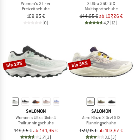
Women's XT-Evr
X Ultra 360 GTX
Freizeitschuhe
Multisportschuhe
109,95 €
144,95 €
ab 107,26 €
(0)
4,7
(12)
bis 10%
bis 35%
SALOMON
SALOMON
Women's Ultra Glide 4
Aero Blaze 3 Grvl GTX
Trailrunningschuhe
Runningschuhe
149,95 €
ab 134,96 €
159,95 €
ab 103,97 €
3,7
(3)
3,0
(3)