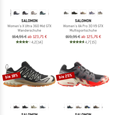
SALOMON
SALOMON
Women's X Ultra 360 Mid GTX
Women's XA Pro 3D V9 GTX
Wanderschuhe
Multisportschuhe
164,95 €
ab 123,71 €
169,95 €
ab 125,76 €
4,2
(14)
4,7
(15)
bis 25%
bis 18%
SALOMON
SALOMON