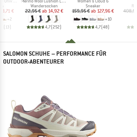
Artikel
Artikel
niversal
Merino Wool Cushion Light Socks
Women's Cloud 6
tgruppe
Produktgruppe
Produktgruppe
Pr
en
Wandersocken
Sneaker
Ra
eis
duzierter Preis
Preis
reduzierter Preis
Preis
reduzierter Preis
48,71 €
22,95 €
ab
14,92 €
159,95 €
ab
127,96 €
408,9
+
2
+
10
,3
(
13
)
4,7
(
252
)
4,7
(
48
)
SALOMON SCHUHE – PERFORMANCE FÜR
OUTDOOR-ABENTEURER