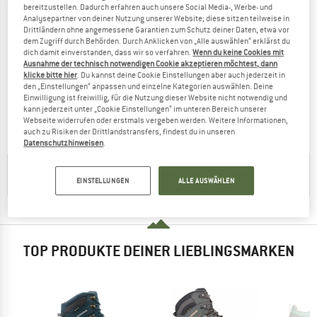
bereitzustellen. Dadurch erfahren auch unsere Social Media-, Werbe- und
Analysepartner von deiner Nutzung unserer Website; diese sitzen teilweise in
Drittländern ohne angemessene Garantien zum Schutz deiner Daten, etwa vor
dem Zugriff durch Behörden. Durch Anklicken von „Alle auswählen“ erklärst du
dich damit einverstanden, dass wir so verfahren.
Wenn du keine Cookies mit
Ausnahme der technisch notwendigen Cookie akzeptieren möchtest, dann
ON
ON
klicke bitte hier
. Du kannst deine Cookie Einstellungen aber auch jederzeit in
den „Einstellungen“ anpassen und einzelne Kategorien auswählen. Deine
Cloudrock Mid WP
Cloudrock Low WP
Einwilligung ist freiwillig, für die Nutzung dieser Website nicht notwendig und
Wanderschuhe
Wanderschuhe
kann jederzeit unter „Cookie Einstellungen“ im unteren Bereich unserer
ab 223,05 €
189,95 €
ab 146,26 €
Webseite widerrufen oder erstmals vergeben werden. Weitere Informationen,
auch zu Risiken der Drittlandstransfers, findest du in unseren
5,0
(2)
3,9
(12)
Datenschutzhinweisen
.
HILFREICHE TIPPS GIBT'S IN UNSERER
KAUFBERATUNG
EINSTELLUNGEN
ALLE AUSWÄHLEN
TOP PRODUKTE DEINER LIEBLINGSMARKEN