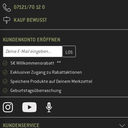
07121/70 12 0
KAUF BEWUSST
KUNDENKONTO ERÖFFNEN
Gib hier deine E-Mail-Adresse ein und erstelle im nächsten Schri
E-Mail-Adresse
5€ Willkommensrabatt **
Exklusiver Zugang zu Rabattaktionen
Speichere Produkte auf Deinem Merkzettel
Geburtstagsüberraschung
KUNDENSERVICE