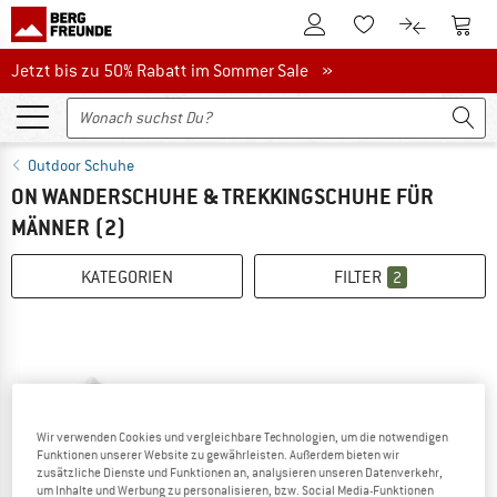
Zum Kundenkonto
Zum 
Zum Merkzettel.
Zum Produk
Jetzt bis zu 50% Rabatt im Sommer Sale
Jetzt bis zu 50% Rabatt im Sommer Sale »
Outdoor Schuhe
ON WANDERSCHUHE & TREKKINGSCHUHE FÜR
MÄNNER
(2)
KATEGORIEN
FILTER
2
Wir verwenden Cookies und vergleichbare Technologien, um die notwendigen
bis 23%
Funktionen unserer Website zu gewährleisten. Außerdem bieten wir
zusätzliche Dienste und Funktionen an, analysieren unseren Datenverkehr,
um Inhalte und Werbung zu personalisieren, bzw. Social Media-Funktionen