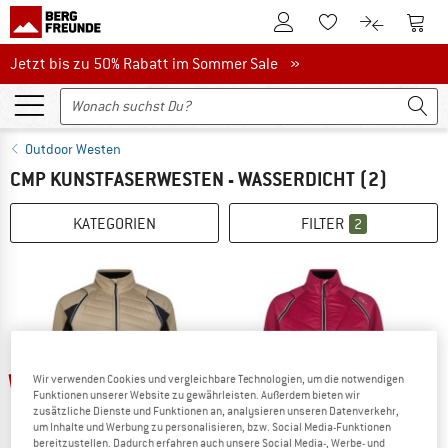
Zum Kundenkonto
Zum 
Zum Merkzettel.
Zum Produk
Jetzt bis zu 50% Rabatt im Sommer Sale
Jetzt bis zu 50% Rabatt im Sommer Sale »
Outdoor Westen
CMP KUNSTFASERWESTEN - WASSERDICHT
(2)
KATEGORIEN
FILTER
2
bis 25%
bis 30%
Wir verwenden Cookies und vergleichbare Technologien, um die notwendigen
Funktionen unserer Website zu gewährleisten. Außerdem bieten wir
zusätzliche Dienste und Funktionen an, analysieren unseren Datenverkehr,
um Inhalte und Werbung zu personalisieren, bzw. Social Media-Funktionen
bereitzustellen. Dadurch erfahren auch unsere Social Media-, Werbe- und