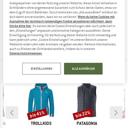
Analysepartner von deiner Nutzung unserer Website; diese sitzen teilweise in
Drittländern ohne angemessene Garantien zum Schutz deiner Daten, etwa vor
dem Zugriff durch Behörden. Durch Anklicken von „Alle auswählen“ erklärst du
dich damit einverstanden, dass wir so verfahren.
Wenn du keine Cookies mit
Ausnahme der technisch notwendigen Cookie akzeptieren möchtest, dann
CMP
CMP
klicke bitte hier
. Du kannst deine Cookie Einstellungen aber auch jederzeit in
Jacket With Detachable Sleeves Light Softshell
Women's Jacket with Detachable Sl
den „Einstellungen“ anpassen und einzelne Kategorien auswählen. Deine
Kunstfaserjacke
Kunstfaserjacke
Einwilligung ist freiwillig, für die Nutzung dieser Website nicht notwendig und
kann jederzeit unter „Cookie Einstellungen“ im unteren Bereich unserer
99,95 €
ab 74,96 €
99,95 €
ab 69,97 €
Webseite widerrufen oder erstmals vergeben werden. Weitere Informationen,
4,8
(4)
4,0
(3)
auch zu Risiken der Drittlandstransfers, findest du in unseren
Datenschutzhinweisen
.
EINSTELLUNGEN
ALLE AUSWÄHLEN
TOP PRODUKTE DEINER LIEBLINGSMARKEN
bis 41%
bis 22%
75
Rabatt
Rabatt
Raba
MARKE
MARKE
NIA
TROLLKIDS
PATAGONIA