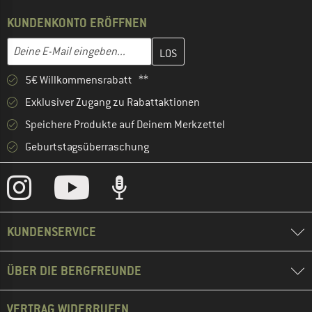
KUNDENKONTO ERÖFFNEN
Gib hier deine E-Mail-Adresse ein und erstelle im nächsten Schri
E-Mail-Adresse
5€ Willkommensrabatt **
Exklusiver Zugang zu Rabattaktionen
Speichere Produkte auf Deinem Merkzettel
Geburtstagsüberraschung
KUNDENSERVICE
ÜBER DIE BERGFREUNDE
VERTRAG WIDERRUFEN