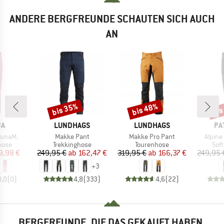
ANDERE BERGFREUNDE SCHAUTEN SICH AUCH
AN
bis 35%
bis 48%
bis
Rabatt
Rabatt
Raba
E
MARKE
MARKE
MA
JA
LUNDHAGS
LUNDHAGS
PA
Artikel
Artikel
Artikel
unaM.
Makke Pant
Makke Pro Pant
Alpine
ruppe
Produktgruppe
Produktgruppe
Pro
hose
Trekkinghose
Tourenhose
Sof
eis
duzierter Preis
Preis
reduzierter Preis
Preis
reduzierter Preis
9,98 €
249,95 €
ab
162,47 €
319,95 €
ab
166,37 €
249,95 
+
3
0,0
(
0
)
4,8
(
333
)
4,6
(
22
)
BERGFREUNDE, DIE DAS GEKAUFT HABEN,