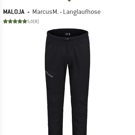
MALOJA
-
MarcusM. - Langlaufhose
5,0
(8)