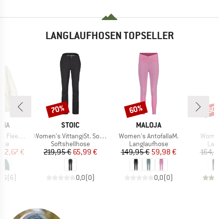
LANGLAUFHOSEN TOPSELLER
70%
60%
60
Rabatt
Rabatt
Raba
MARKE
MARKE
M
NIA
STOIC
MALOJA
M
Artikel
Artikel
Artikel
ece Hoody
Women's VittangiSt. Softshell Pants
Women's AntofallaM.
Women
gruppe
Produktgruppe
Produktgruppe
Pro
cke
Softshellhose
Langlaufhose
Lan
eis
duzierter Preis
Preis
reduzierter Preis
Preis
reduzierter Preis
62,67 €
219,95 €
65,99 €
149,95 €
59,98 €
164,9
4,5
(
6
)
0,0
(
0
)
0,0
(
0
)