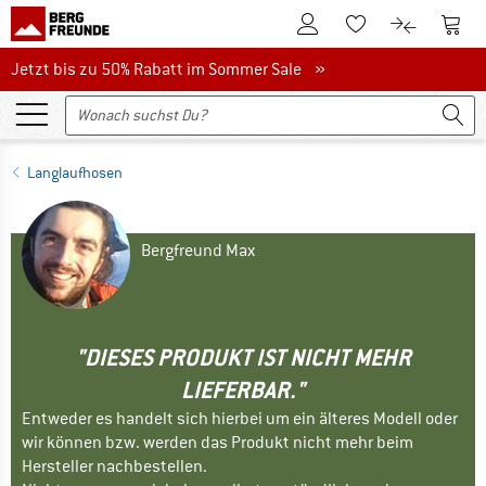
Zum Kundenkonto
Zum 
Zum Merkzettel.
Zum Produk
Jetzt bis zu 50% Rabatt im Sommer Sale
Jetzt bis zu 50% Rabatt im Sommer Sale »
Langlaufhosen
Bergfreund Max
"DIESES PRODUKT IST NICHT MEHR
LIEFERBAR."
Entweder es handelt sich hierbei um ein älteres Modell oder
wir können bzw. werden das Produkt nicht mehr beim
Hersteller nachbestellen.