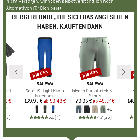
Nicht verzagen, wir haben selbstverständlich noch
Alternativen für Dich parat:
BERGFREUNDE, DIE SICH DAS ANGESEHEN
HABEN, KAUFTEN DANN
bis 65%
bis 43%
60
Rabatt
Rabatt
Raba
RTT
MARKE
SALEWA
MARKE
SALEWA
M
D
ket Polo
Artikel
Sella DST Light Pants
Artikel
Talveno Durastretch Shorts
Arti
Pan
tgruppe
irt
Produktgruppe
Tourenhose
Produktgruppe
Shorts
Pro
Lan
eis
duzierter Preis
,46 €
169,95 €
ab
Preis
reduzierter Preis
59,48 €
79,95 €
ab
Preis
reduzierter Preis
45,57 €
148,9
+
1
5,0
(
3
)
5,0
(
4
)
4,7
(
25
)