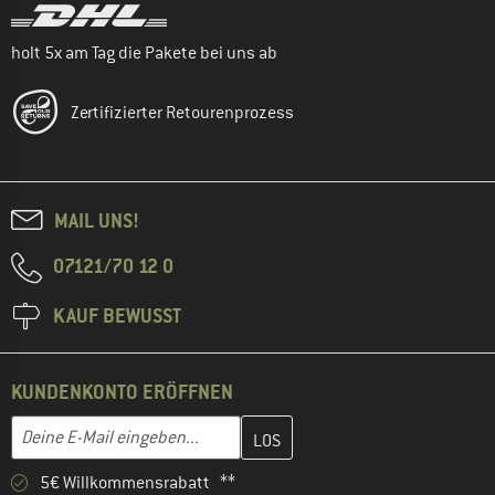
holt 5x am Tag die Pakete bei uns ab
Zertifizierter Retourenprozess
MAIL UNS!
07121/70 12 0
KAUF BEWUSST
KUNDENKONTO ERÖFFNEN
Gib hier deine E-Mail-Adresse ein und erstelle im nächsten Schri
E-Mail-Adresse
5€ Willkommensrabatt **