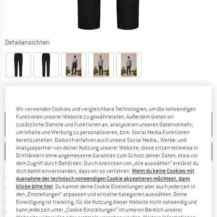
Detailansichten
Wir verwenden Cookies und vergleichbare Technologien, um die notwendigen
Funktionen unserer Website zu gewährleisten. Außerdem bieten wir
NICHT MEHR LIEFERBAR
zusätzliche Dienste und Funktionen an, analysieren unseren Datenverkehr,
um Inhalte und Werbung zu personalisieren, bzw. Social Media-Funktionen
bereitzustellen. Dadurch erfahren auch unsere Social Media-, Werbe- und
Analysepartner von deiner Nutzung unserer Website; diese sitzen teilweise in
MERKEN
VERGLEICHEN
Drittländern ohne angemessene Garantien zum Schutz deiner Daten, etwa vor
dem Zugriff durch Behörden. Durch Anklicken von „Alle auswählen“ erklärst du
dich damit einverstanden, dass wir so verfahren.
Wenn du keine Cookies mit
Finde mehr Informationen zu den Versan
Portofrei ab 69 € (DE)
Ausnahme der technisch notwendigen Cookie akzeptieren möchtest, dann
klicke bitte hier
. Du kannst deine Cookie Einstellungen aber auch jederzeit in
Gehe hier zu den Rückgabe-Richtlinie
100 Tage Rückgaberecht
den „Einstellungen“ anpassen und einzelne Kategorien auswählen. Deine
Finde die Zahlungs-Infos hier! Öffnet sich 
Kauf auf Rechnung
Einwilligung ist freiwillig, für die Nutzung dieser Website nicht notwendig und
kann jederzeit unter „Cookie Einstellungen“ im unteren Bereich unserer
Finde alle Infos hier!
Trusted Shops Käuferschutz