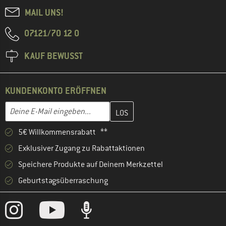
MAIL UNS!
07121/70 12 0
KAUF BEWUSST
KUNDENKONTO ERÖFFNEN
Gib hier deine E-Mail-Adresse ein und erstelle im nächsten Schri
E-Mail-Adresse
5€ Willkommensrabatt **
Exklusiver Zugang zu Rabattaktionen
Speichere Produkte auf Deinem Merkzettel
Geburtstagsüberraschung