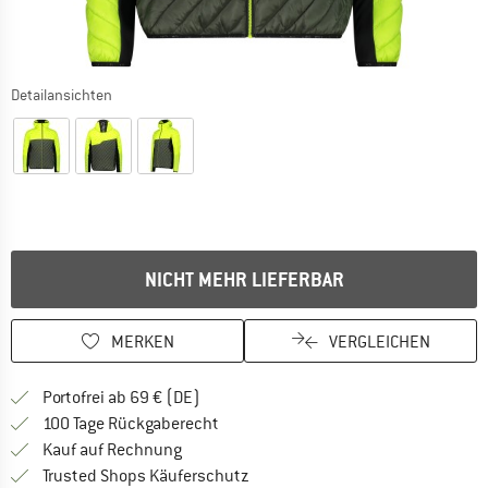
Detailansichten
NICHT MEHR LIEFERBAR
MERKEN
VERGLEICHEN
Finde mehr Informationen zu den Versan
Portofrei ab 69 € (DE)
Gehe hier zu den Rückgabe-Richtlinie
100 Tage Rückgaberecht
Finde die Zahlungs-Infos hier! Öffnet sich 
Kauf auf Rechnung
Finde alle Infos hier!
Trusted Shops Käuferschutz