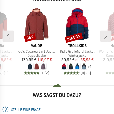
bis 60%
35%
53
Rabatt
Rabatt
Raba
MARKE
MARKE
M
RA
VAUDE
TROLLKIDS
H
Artikel
Artikel
Artikel
d Jacket
Kid's Casarea 3in1 Jacket II
Kid's Gryllefjord Jacket
Women's Sä
uppe
Produktgruppe
Produktgruppe
Prod
rjacke
Doppeljacke
Winterjacke
Kunst
eis
duzierter Preis
Preis
reduzierter Preis
Preis
reduzierter Preis
48,82 €
179,95 €
116,97 €
89,95 €
ab
35,98 €
219,95
+
4
5,0
(
1
)
5,0
(
7
)
5,0
(
25
)
WAS SAGST DU DAZU?
STELLE EINE FRAGE