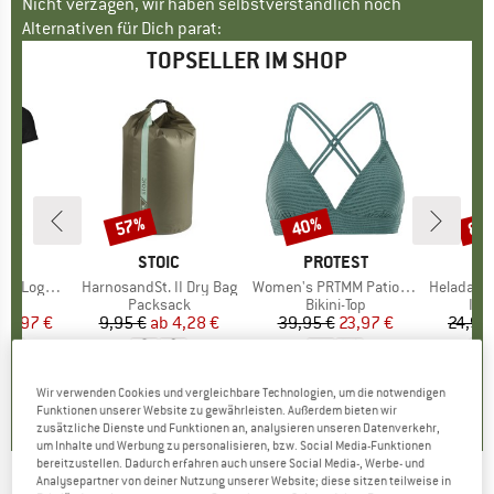
Nicht verzagen, wir haben selbstverständlich noch
Alternativen für Dich parat:
TOPSELLER IM SHOP
57%
40%
80
Rabatt
Rabatt
Raba
E
OX
MARKE
STOIC
MARKE
PROTEST
o T-Shirt
Artikel
HarnosandSt. II Dry Bag
Artikel
Women's PRTMM Patio Triangle
Artikel
HeladagenSt. Insulated
gruppe
irt
Produktgruppe
Packsack
Produktgruppe
Bikini-Top
Pro
Isol
eis
duzierter Preis
62,97 €
9,95 €
ab
Preis
reduzierter Preis
4,28 €
39,95 €
Preis
reduzierter Preis
23,97 €
24,95
,7
(
24
)
5,0
(
2
)
4,9
(
23
)
Wir verwenden Cookies und vergleichbare Technologien, um die notwendigen
Funktionen unserer Website zu gewährleisten. Außerdem bieten wir
zusätzliche Dienste und Funktionen an, analysieren unseren Datenverkehr,
um Inhalte und Werbung zu personalisieren, bzw. Social Media-Funktionen
bereitzustellen. Dadurch erfahren auch unsere Social Media-, Werbe- und
Analysepartner von deiner Nutzung unserer Website; diese sitzen teilweise in