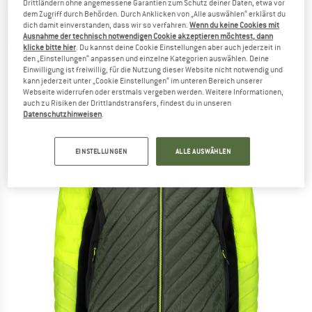
CMP
-
Jacket Hybrid Fix Hood Mini Ripstop -
Drittländern ohne angemessene Garantien zum Schutz deiner Daten, etwa vor
dem Zugriff durch Behörden. Durch Anklicken von „Alle auswählen“ erklärst du
Kunstfaserjacke
dich damit einverstanden, dass wir so verfahren.
Wenn du keine Cookies mit
Ausnahme der technisch notwendigen Cookie akzeptieren möchtest, dann
klicke bitte hier
. Du kannst deine Cookie Einstellungen aber auch jederzeit in
(0)
den „Einstellungen“ anpassen und einzelne Kategorien auswählen. Deine
Einwilligung ist freiwillig, für die Nutzung dieser Website nicht notwendig und
kann jederzeit unter „Cookie Einstellungen“ im unteren Bereich unserer
Webseite widerrufen oder erstmals vergeben werden. Weitere Informationen,
auch zu Risiken der Drittlandstransfers, findest du in unseren
Datenschutzhinweisen
.
EINSTELLUNGEN
ALLE AUSWÄHLEN