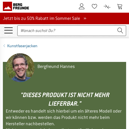
Zum Kundenkonto
Zum 
Zum Merkzettel.
Zum Produk
Jetzt bis zu 50% Rabatt im Sommer Sale
Jetzt bis zu 50% Rabatt im Sommer Sale »
Kunstfaserjacken
Bergfreund Hannes
"DIESES PRODUKT IST NICHT MEHR
LIEFERBAR."
Entweder es handelt sich hierbei um ein älteres Modell oder
wir können bzw. werden das Produkt nicht mehr beim
Hersteller nachbestellen.