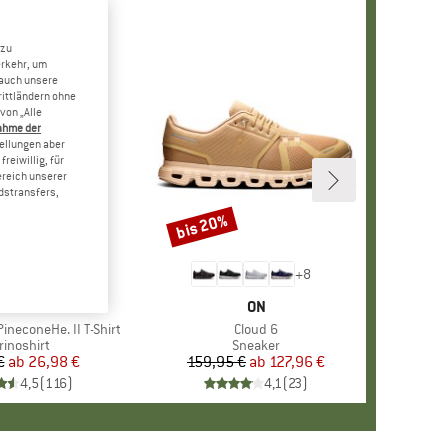
 zu
erkehr, um
 auch unsere
rittländern ohne
von „Alle
ahme der
tellungen aber
reiwillig, für
ereich unserer
dstransfers,
bis 20%
Rabatt
+
4
+
8
RKE
ER PEAK
MARKE
ON
ineconeHe. II T-Shirt
Artikel
Cloud 6
oduktgruppe
rinoshirt
Produktgruppe
Sneaker
€
ab
Preis
reduzierter Preis
26,98 €
159,95 €
ab
Preis
reduzierter Preis
127,96 €
4,5
(
116
)
4,1
(
23
)