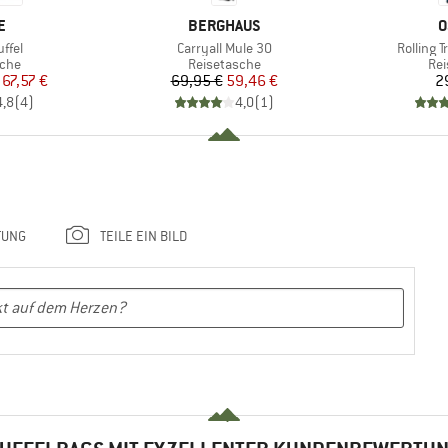
E
MARKE
M
E
BERGHAUS
O
Artikel
Artikel
ffel
Carryall Mule 30
Rolling 
gruppe
Produktgruppe
Pro
sche
Reisetasche
Rei
eis
duzierter Preis
Preis
reduzierter Preis
67,57 €
69,95 €
59,46 €
2
4,8
(
4
)
4,0
(
1
)
TUNG
TEILE EIN BILD