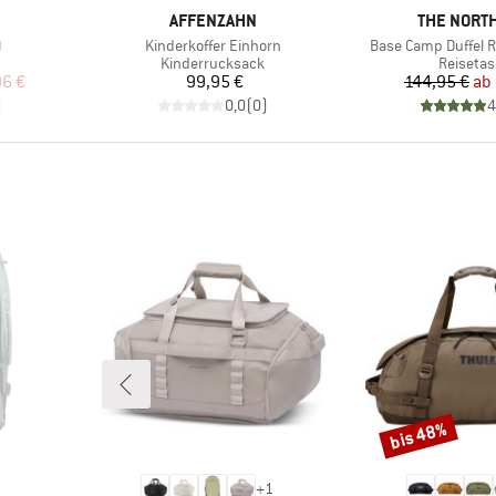
MARKE
MARKE
AFFENZAHN
THE NORTH
Artikel
Artikel
0
Kinderkoffer Einhorn
Base Camp Duffel R
e
Produktgruppe
Produkt
Kinderrucksack
Reiseta
rter Preis
Preis
Pr
re
96 €
99,95 €
144,95 €
ab
)
0,0
(
0
)
4
bis 48%
Rabatt
+
1