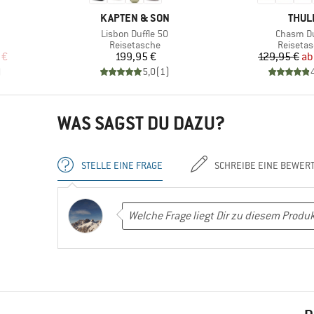
MARKE
MARK
KAPTEN & SON
THUL
Artikel
Artikel
Lisbon Duffle 50
Chasm Du
e
Produktgruppe
Produkt
Reisetasche
Reiseta
rter Preis
Preis
Pr
re
 €
199,95 €
129,95 €
ab
)
5,0
(
1
)
WAS SAGST DU DAZU?
STELLE EINE FRAGE
SCHREIBE EINE BEWER