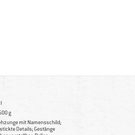
l
500 g
ehzunge mit Namensschild;
stickte Details; Gestänge