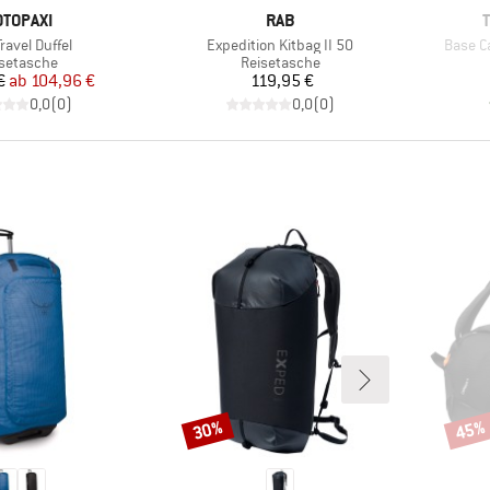
ARKE
MARKE
OTOPAXI
RAB
l
Artikel
Artikel
Travel Duffel
Expedition Kitbag II 50
Base C
duktgruppe
Produktgruppe
setasche
Reisetasche
Preis
reduzierter Preis
Preis
€
ab
104,96 €
119,95 €
0,0
(
0
)
0,0
(
0
)
30%
45%
Rabatt
Rabat