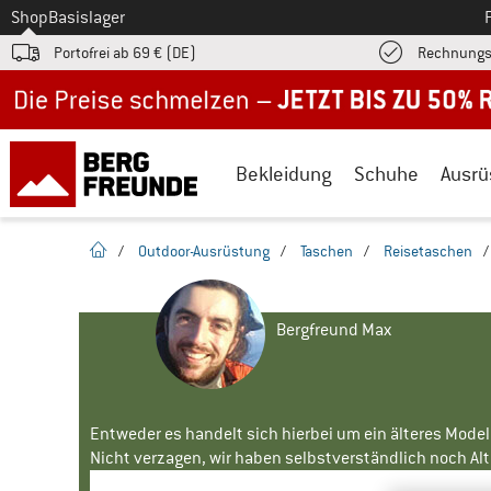
Zum
Shop
Basislager
Portofrei ab 69 € (DE)
Rechnungs
Jetzt bis zu 50% Rabatt im Sommer Sale
Bekleidung
Schuhe
Ausrü
Startseite
/
Outdoor-Ausrüstung
/
Taschen
/
Reisetaschen
Bergfreund Max
Entweder es handelt sich hierbei um ein älteres Mode
Nicht verzagen, wir haben selbstverständlich noch Alte