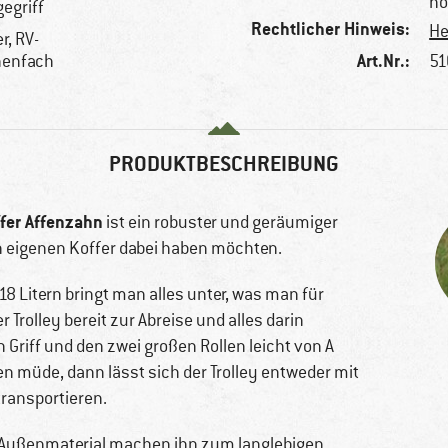
hö
gegriff
Rechtlicher Hinweis:
He
r, RV-
Art.Nr.:
nenfach
51
PRODUKTBESCHREIBUNG
fer Affenzahn
ist ein robuster und geräumiger
nen eigenen Koffer dabei haben möchten.
Litern bringt man alles unter, was man für
 Trolley bereit zur Abreise und alles darin
 Griff und den zwei großen Rollen leicht von A
en müde, dann lässt sich der Trolley entweder mit
transportieren.
ge Außenmaterial machen ihn zum langlebigen