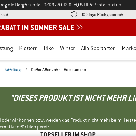
Ruf uns an unter
Frag die Bergfreunde
|
07121/70 12 0
FAQ & Hilfe
Bestellstatus
Finde die Zahlungs-Infos hier! Öffnet sich in einer Infobox
Gehe h
kauf
100 Tage Rückgaberecht
stung
Klettern
Bike
Winter
Alle Sportarten
Mark
/
Duffelbags
/
Koffer Affenzahn - Reisetasche
"DIESES PRODUKT IST NICHT MEHR L
ll oder wir können bzw. werden das Produkt nicht mehr beim Herste
rnativen für Dich parat:
TOPSELLER IM SHOP