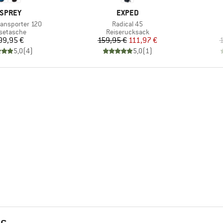
ARKE
MARKE
SPREY
EXPED
Artikel
Transporter 120
Radical 45
duktgruppe
Produktgruppe
setasche
Reiserucksack
Preis
Preis
reduzierter Preis
99,95 €
159,95 €
111,97 €
1
5,0
(
4
)
5,0
(
1
)