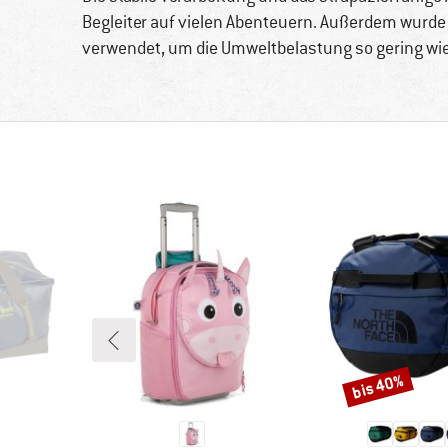
Begleiter auf vielen Abenteuern. Außerdem wurde b
verwendet, um die Umweltbelastung so gering wie
bis 40%
Rabatt