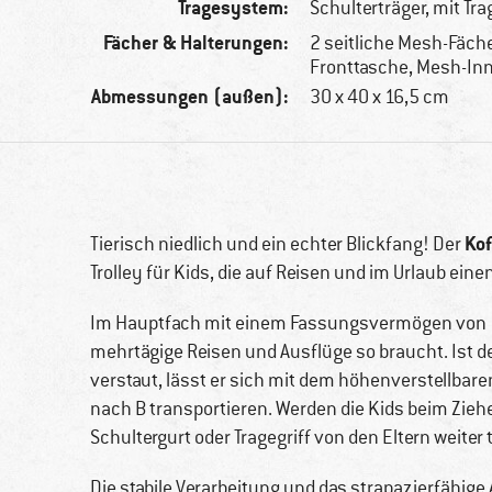
Tragesystem:
Schulterträger, mit Tra
Fächer & Halterungen:
2 seitliche Mesh-Fäche
Fronttasche, Mesh-In
Abmessungen (außen):
30 x 40 x 16,5 cm
Kof
Tierisch niedlich und ein echter Blickfang! Der
Trolley für Kids, die auf Reisen und im Urlaub ei
Im Hauptfach mit einem Fassungsvermögen von 18 
mehrtägige Reisen und Ausflüge so braucht. Ist der
verstaut, lässt er sich mit dem höhenverstellbaren
nach B transportieren. Werden die Kids beim Zieh
Schultergurt oder Tragegriff von den Eltern weiter 
Die stabile Verarbeitung und das strapazierfähi