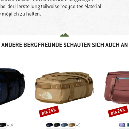
ei der Herstellung teilweise recyceltes Material
 möglich zu halten.
ANDERE BERGFREUNDE SCHAUTEN SICH AUCH AN
bis 25%
bis 25%
Rabatt
Rabatt
+
14
+
5