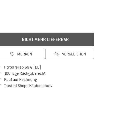
NICHT MEHR LIEFERBAR
MERKEN
VERGLEICHEN
Finde mehr Informationen zu den Versandkos
Portofrei ab 69 € (DE)
Gehe hier zu den Rückgabe-Richtlinien Öf
100 Tage Rückgaberecht
Finde die Zahlungs-Infos hier! Öffnet sich in 
Kauf auf Rechnung
Finde alle Infos hier!
Trusted Shops Käuferschutz