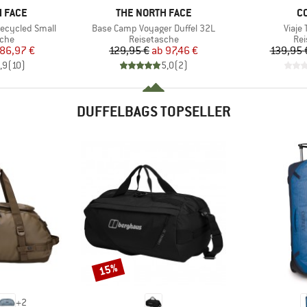
MARKE
M
 FACE
THE NORTH FACE
C
Artikel
Artike
ecycled Small
Base Camp Voyager Duffel 32L
Viaje 
gruppe
Produktgruppe
Pro
sche
Reisetasche
Rei
eis
duzierter Preis
Preis
reduzierter Preis
86,97 €
129,95 €
ab
97,46 €
139,95 
,9
(
10
)
5,0
(
2
)
DUFFELBAGS TOPSELLER
15%
Rabatt
+
2