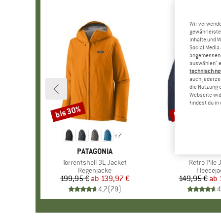
Wir verwende
gewährleiste
Inhalte und 
Social Media-
angemessene 
auswählen“ e
technisch no
auch jederzei
die Nutzung 
Webseite wid
findest du i
bis 30%
bis 32%
Rabatt
Rabatt
+
7
MARKE
PATAGONIA
MARKE
PATAGO
Artikel
Torrentshell 3L Jacket
Artikel
Retro Pile 
Produktgruppe
Regenjacke
Produkt
Fleeceja
199,95 €
ab
Preis
reduzierter Preis
139,97 €
149,95 €
ab
Pr
re
4,7
(
79
)
4