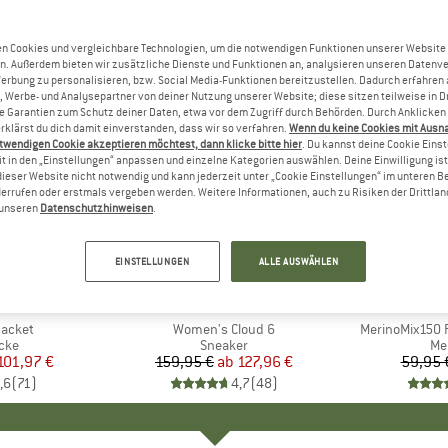
n Cookies und vergleichbare Technologien, um die notwendigen Funktionen unserer Website
n. Außerdem bieten wir zusätzliche Dienste und Funktionen an, analysieren unseren Datenv
Werbung zu personalisieren, bzw. Social Media-Funktionen bereitzustellen. Dadurch erfahren
, Werbe- und Analysepartner von deiner Nutzung unserer Website; diese sitzen teilweise in D
Garantien zum Schutz deiner Daten, etwa vor dem Zugriff durch Behörden. Durch Anklicken 
rklärst du dich damit einverstanden, dass wir so verfahren.
Wenn du keine Cookies mit Ausn
twendigen Cookie akzeptieren möchtest, dann klicke bitte hier
. Du kannst deine Cookie Eins
t in den „Einstellungen“ anpassen und einzelne Kategorien auswählen. Deine Einwilligung ist f
dieser Website nicht notwendig und kann jederzeit unter „Cookie Einstellungen“ im unteren B
errufen oder erstmals vergeben werden. Weitere Informationen, auch zu Risiken der Drittlan
n unseren
Datenschutzhinweisen
.
bis 20%
bis 55%
Rabatt
Rabatt
EINSTELLUNGEN
ALLE AUSWÄHLEN
+
1
+
9
NIA
MARKE
ON
MA
HEB
Jacket
Artikel
Women's Cloud 6
Artikel
MerinoMix150 P
gruppe
cke
Produktgruppe
Sneaker
Pr
Me
eis
duzierter Preis
101,97 €
159,95 €
ab
Preis
reduzierter Preis
127,96 €
59,95 
,6
(
71
)
4,7
(
48
)