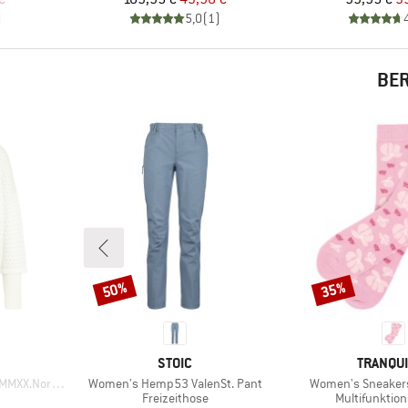
)
5,0
(
1
)
BER
50%
35%
Rabatt
Rabatt
MARKE
MARKE
STOIC
TRANQU
Artikel
Artikel
ten Half Zip
Women's Hemp53 ValenSt. Pant
Women's Sneaker
Produktgruppe
Produktgrup
Freizeithose
Multifunktio