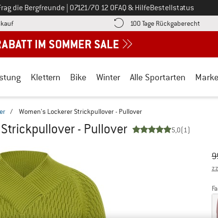
Ruf uns an unter
Frag die Bergfreunde
|
07121/70 12 0
FAQ & Hilfe
Bestellstatus
Finde die Zahlungs-Infos hier! Öffnet sich in einer Infobox
Gehe h
kauf
100 Tage Rückgaberecht
stung
Klettern
Bike
Winter
Alle Sportarten
Mark
er
/
Women's Lockerer Strickpullover - Pullover
trickpullover - Pullover
5,0
(1)
Ur
Pr
9
zz
Fa