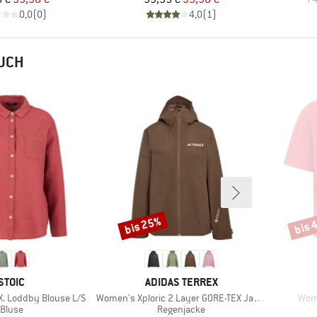
0,0
(
0
)
4,0
(
1
)
AUCH
bis 25%
bis 
Rabatt
Rabat
MARKE
MARKE
STOIC
ADIDAS TERREX
Artikel
Artik
 Loddby Blouse L/S
Women's Xploric 2 Layer GORE-TEX Jacket
Wome
Produktgruppe
Produktgruppe
Bluse
Regenjacke