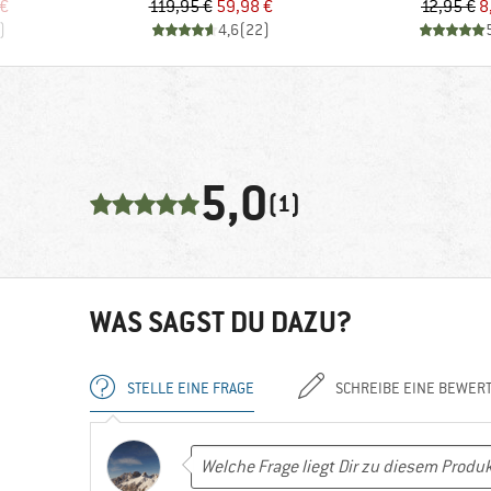
rter Preis
Preis
reduzierter Preis
Pr
re
 €
119,95 €
59,98 €
12,95 €
8
)
4,6
(
22
)
5,0
(1)
WAS SAGST DU DAZU?
STELLE EINE FRAGE
SCHREIBE EINE BEWER