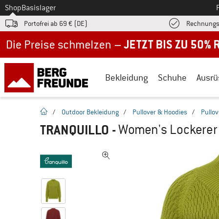
Zum
Shop
Basislager
Portofrei ab 69 € (DE)
Rechnungs
Jetzt bis zu 50% Rabatt im Sommer Sale
Bekleidung
Schuhe
Ausrü
Startseite
/
Outdoor Bekleidung
/
Pullover & Hoodies
/
Pullov
TRANQUILLO
-
Women's Lockerer S