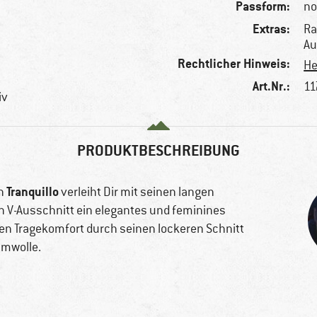
Passform:
no
Extras:
Ra
Au
Rechtlicher Hinweis:
He
Art.Nr.:
11
iv
PRODUKTBESCHREIBUNG
Tranquillo
on
verleiht Dir mit seinen langen
 V-Ausschnitt ein elegantes und feminines
hen Tragekomfort durch seinen lockeren Schnitt
umwolle.