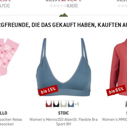
4,7
(
3
)
0,0
(
0
)
GFREUNDE, DIE DAS GEKAUFT HABEN, KAUFTEN 
bis 15%
bis 65%
Rabatt
Rabatt
+
1
MARKE
ILLO
STOIC
Artikel
Artikel
socken Nelaa
Women's Merino150 AlsenSt. Flexible Bra
Women's MMXX.
pe
Produktgruppe
nssocken
Sport-BH