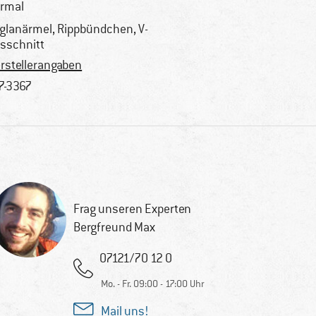
rmal
glanärmel, Rippbündchen, V-
sschnitt
rstellerangaben
7-3367
Frag unseren Experten
Bergfreund Max
07121/70 12 0
Mo. - Fr. 09:00 - 17:00 Uhr
Mail uns!