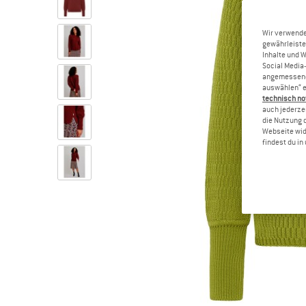
Wir verwende
gewährleiste
Inhalte und 
Social Media-
angemessene 
auswählen“ e
technisch no
auch jederzei
die Nutzung 
Webseite wid
findest du i