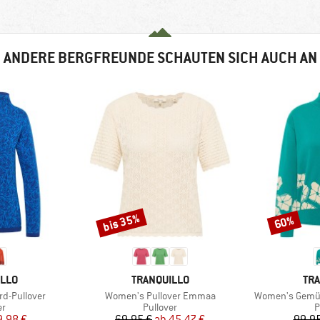
ANDERE BERGFREUNDE SCHAUTEN SICH AUCH AN
bis 35%
60%
Rabatt
Rabatt
MARKE
MA
ILLO
TRANQUILLO
TRA
Artikel
Artikel
d-Pullover
Women's Pullover Emmaa
Women's Gemütl
ktgruppe
Produktgruppe
P
er
Pullover
P
eis
duzierter Preis
Preis
reduzierter Preis
9,98 €
69,95 €
ab
45,47 €
99,95