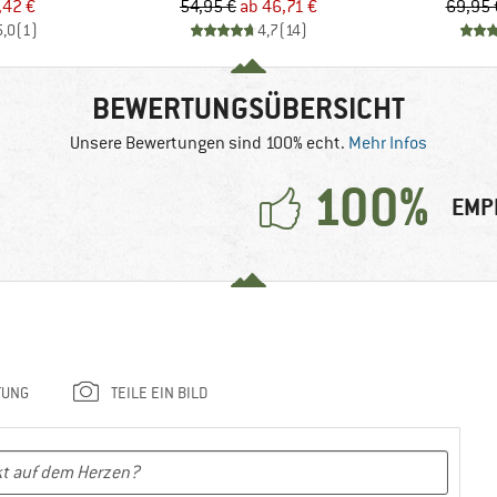
eis
duzierter Preis
Preis
reduzierter Preis
,42 €
54,95 €
ab
46,71 €
69,95 
5,0
(
1
)
4,7
(
14
)
BEWERTUNGSÜBERSICHT
Unsere Bewertungen sind 100% echt.
Mehr Infos
100%
EMP
TUNG
TEILE EIN BILD