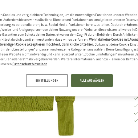
G
n Cookies und vergleichbare Technologien, um die notwendigen Funktionen unserer Website
n. Außerdem bieten wir zusätzliche Dienste und Funktionen an, analysieren unseren Datenv
Werbung zu personalisieren, bzw. Social Media-Funktionen bereitzustellen. Dadurch erfahren
, Werbe- und Analysepartner von deiner Nutzung unserer Website; diese sitzen teilweise in D
G
Garantien zum Schutz deiner Daten, etwa vor dem Zugriff durch Behörden. Durch Anklicken 
rklärst du dich damit einverstanden, dass wir so verfahren.
Wenn du keine Cookies mit Ausn
Li
twendigen Cookie akzeptieren möchtest, dann klicke bitte hier
. Du kannst deine Cookie Eins
t in den „Einstellungen“ anpassen und einzelne Kategorien auswählen. Deine Einwilligung ist f
M
dieser Website nicht notwendig und kann jederzeit unter „Cookie Einstellungen“ im unteren B
errufen oder erstmals vergeben werden. Weitere Informationen, auch zu Risiken der Drittlan
n unseren
Datenschutzhinweisen
.
EINSTELLUNGEN
ALLE AUSWÄHLEN