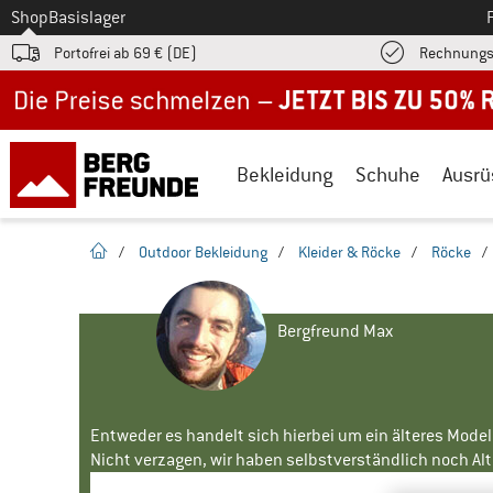
Zum
Shop
Basislager
Portofrei ab 69 € (DE)
Rechnungs
Jetzt bis zu 50% Rabatt im Sommer Sale
Bekleidung
Schuhe
Ausrü
Startseite
/
Outdoor Bekleidung
/
Kleider & Röcke
/
Röcke
/
Bergfreund Max
Entweder es handelt sich hierbei um ein älteres Mode
Nicht verzagen, wir haben selbstverständlich noch Alte