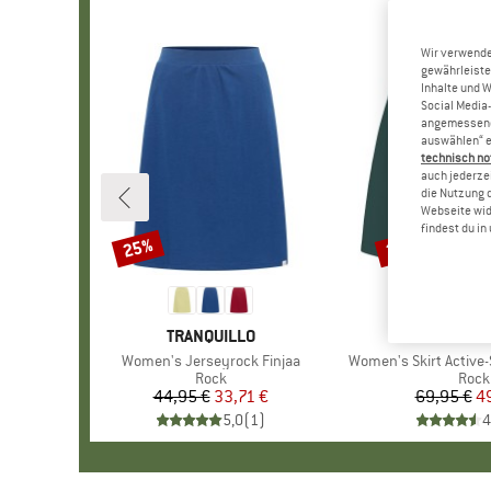
Wir verwende
gewährleiste
Inhalte und 
Social Media-
angemessene 
auswählen“ e
technisch no
auch jederzei
die Nutzung 
Webseite wid
findest du i
25%
29%
Rabatt
Rabatt
MARKE
TRANQUILLO
MARK
LÖFFL
Artikel
Women's Jerseyrock Finjaa
Artikel
Women's Skirt Active-
Produktgruppe
Rock
Prod
Rock
44,95 €
Preis
reduzierter Preis
33,71 €
69,95 €
Pr
re
4
5,0
(
1
)
4