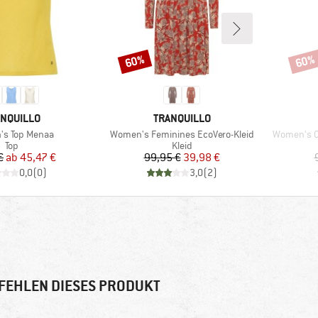
60%
60%
Rabatt
Rabat
RKE
MARKE
NQUILLO
TRANQUILLO
Artikel
Artikel
s Top Menaa
Women's Feminines EcoVero-Kleid
Women's C
Produktgruppe
Produktgruppe
Top
Kleid
Preis
reduzierter Preis
Preis
reduzierter Preis
€
ab
45,47 €
99,95 €
39,98 €
0,0
(
0
)
3,0
(
2
)
FEHLEN DIESES PRODUKT