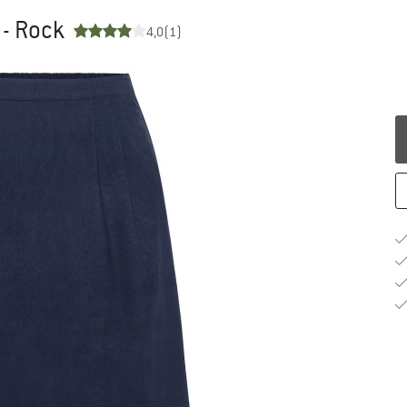
- Rock
4,0
(1)