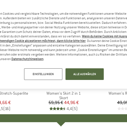
n Cookies und vergleichbare Technologien, um die notwendigen Funktionen unserer Website
n. Außerdem bieten wir zusätzliche Dienste und Funktionen an, analysieren unseren Datenv
Werbung zu personalisieren, bzw. Social Media-Funktionen bereitzustellen. Dadurch erfahren
, Werbe- und Analysepartner von deiner Nutzung unserer Website; diese sitzen teilweise in D
Garantien zum Schutz deiner Daten, etwa vor dem Zugriff durch Behörden. Durch Anklicken 
rklärst du dich damit einverstanden, dass wir so verfahren.
Wenn du keine Cookies mit Ausn
twendigen Cookie akzeptieren möchtest, dann klicke bitte hier
. Du kannst deine Cookie Eins
t in den „Einstellungen“ anpassen und einzelne Kategorien auswählen. Deine Einwilligung ist f
dieser Website nicht notwendig und kann jederzeit unter „Cookie Einstellungen“ im unteren B
errufen oder erstmals vergeben werden. Weitere Informationen, auch zu Risiken der Drittlan
n unseren
Datenschutzhinweisen
.
25%
25%
Rabatt
Rabatt
EINSTELLUNGEN
ALLE AUSWÄHLEN
E
ER
MARKE
CMP
MA
DE
Stretch-Superlite
Artikel
Women's Skirt 2 in 1
Artikel
Women's Ri
uktgruppe
Produktgruppe
Skort
eis
duzierter Preis
9,66 €
59,95 €
Preis
reduzierter Preis
44,96 €
49,9
,5
(
16
)
4,4
(
5
)