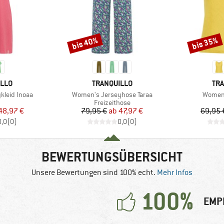
bis 40%
bis 35%
Rabatt
Rabatt
MARKE
MA
ILLO
TRANQUILLO
TRA
Artikel
Artikel
kleid Inoaa
Women's Jerseyhose Taraa
Women'
uktgruppe
Produktgruppe
Freizeithose
eis
duzierter Preis
Preis
reduzierter Preis
48,97 €
79,95 €
ab
47,97 €
69,95 
0,0
(
0
)
0,0
(
0
)
BEWERTUNGSÜBERSICHT
Unsere Bewertungen sind 100% echt.
Mehr Infos
100%
EMP