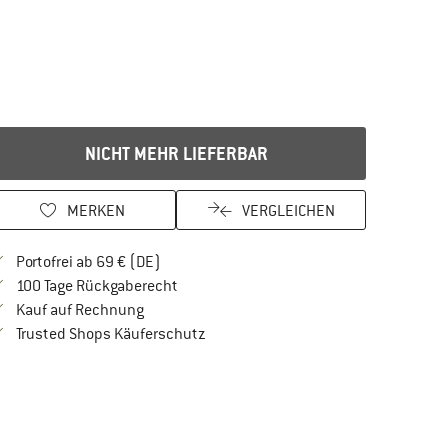
NICHT MEHR LIEFERBAR
MERKEN
VERGLEICHEN
Finde mehr Informationen zu den Versandkos
Portofrei ab 69 € (DE)
Gehe hier zu den Rückgabe-Richtlinien Öf
100 Tage Rückgaberecht
Finde die Zahlungs-Infos hier! Öffnet sich in 
Kauf auf Rechnung
Finde alle Infos hier!
Trusted Shops Käuferschutz