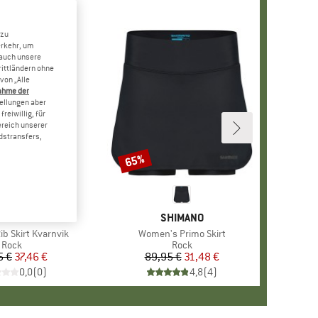
 zu
erkehr, um
 auch unsere
rittländern ohne
von „Alle
ahme der
tellungen aber
reiwillig, für
ereich unserer
dstransfers,
65%
Rabatt
RKE
DICATED
MARKE
SHIMANO
b Skirt Kvarnvik
Artikel
Women's Primo Skirt
Produktgruppe
Rock
Produktgruppe
Rock
5 €
Preis
reduzierter Preis
37,46 €
89,95 €
Preis
reduzierter Preis
31,48 €
0,0
(
0
)
4,8
(
4
)