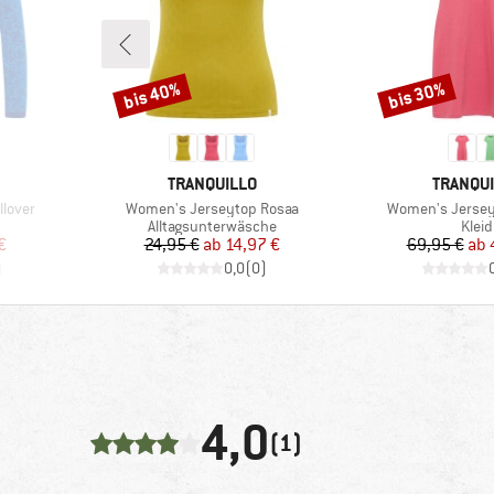
bis 40%
bis 30%
Rabatt
Rabatt
MARKE
MARKE
TRANQUILLO
TRANQU
Artikel
Artikel
lover
Women's Jerseytop Rosaa
Women's Jersey
ppe
Produktgruppe
Prod
Alltagsunterwäsche
Kleid
rter Preis
Preis
reduzierter Preis
Pr
re
€
24,95 €
ab
14,97 €
69,95 €
ab
)
0,0
(
0
)
4,0
(1)