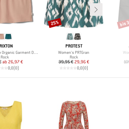
bis 
25%
Rabatt
Rabat
ARKE
MARKE
RIXTON
PROTEST
Artikel
Arti
c Garment Dyed Lounge Skirt
Women's PRTGran
Wom
Produktgruppe
Produktgruppe
Rock
Rock
Preis
reduzierter Preis
Preis
reduzierter Preis
€
ab
26,97 €
39,95 €
29,96 €
10
0,0
(
0
)
0,0
(
0
)