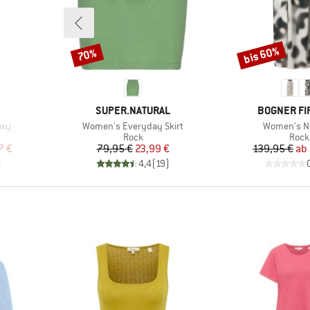
bis 60%
70%
Rabatt
Rabatt
MARKE
MARKE
SUPER.NATURAL
BOGNER FI
Artikel
Artikel
oxy
Women's Everyday Skirt
Women's N
e
Produktgruppe
Prod
Rock
Rock
rter Preis
Preis
reduzierter Preis
Pr
re
7 €
79,95 €
23,99 €
139,95 €
ab
)
4,4
(
19
)