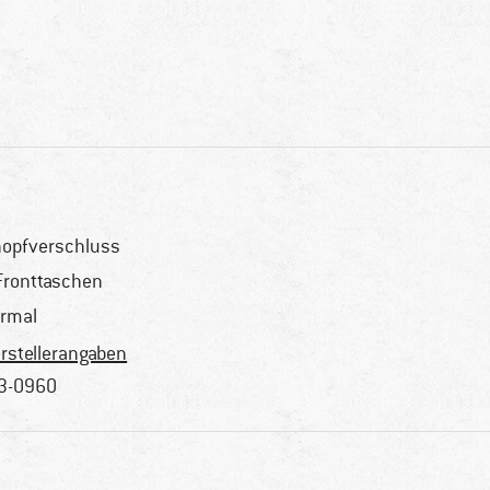
opfverschluss
Fronttaschen
rmal
rstellerangaben
3-0960