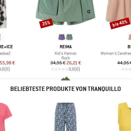
bis 40%
25%
Rabatt
Rabatt
MARKE
M
RE+ICE
REIMA
B
Artikel
Artikel
adea2
Kid's Hamos
Women's Carefree Organi
uktgruppe
Produktgruppe
Rock
eis
duzierter Preis
Preis
reduzierter Preis
55,98 €
34,95 €
26,21 €
44,95 
0,0
(
0
)
0,0
(
0
)
BELIEBTESTE PRODUKTE VON TRANQUILLO