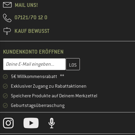
MAIL UNS!
07121/70 12 0
KAUF BEWUSST
KUNDENKONTO ERÖFFNEN
Gib hier deine E-Mail-Adresse ein und erstelle im nächsten Schri
E-Mail-Adresse
5€ Willkommensrabatt **
Exklusiver Zugang zu Rabattaktionen
Speichere Produkte auf Deinem Merkzettel
Geburtstagsüberraschung