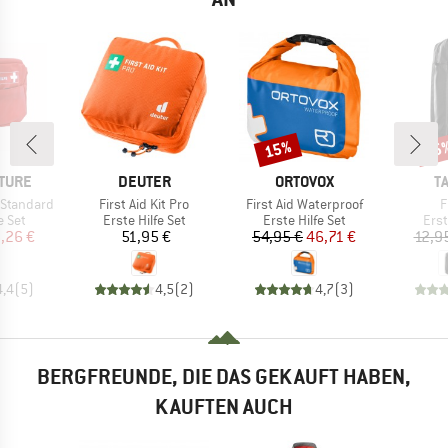
15%
15
Rabatt
Raba
MARKE
MARKE
M
TURE
DEUTER
ORTOVOX
T
Artikel
Artikel
A
t Standard
First Aid Kit Pro
First Aid Waterproof
F
ruppe
Produktgruppe
Produktgruppe
Pro
e Set
Erste Hilfe Set
Erste Hilfe Set
Erst
eis
duzierter Preis
Preis
Preis
reduzierter Preis
,26 €
51,95 €
54,95 €
46,71 €
12,9
4,4
(
5
)
4,5
(
2
)
4,7
(
3
)
BERGFREUNDE, DIE DAS GEKAUFT HABEN,
KAUFTEN AUCH