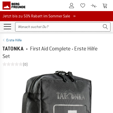
Zum Kundenkonto
Zum 
Zum Merkzettel.
Zum Produk
Jetzt bis zu 50% Rabatt im Sommer Sale
Jetzt bis zu 50% Rabatt im Sommer Sale »
Erste Hilfe
TATONKA
-
First Aid Complete - Erste Hilfe
Set
(0)