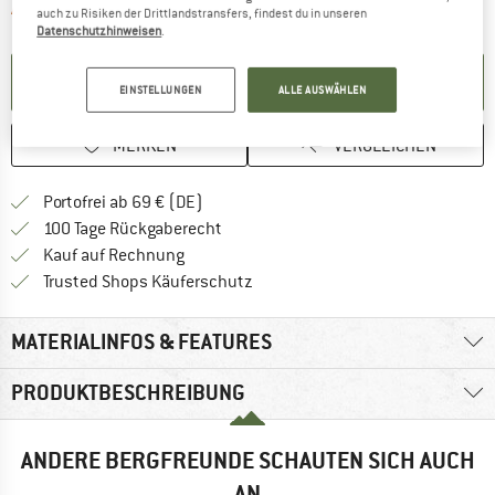
Der Link öffnet sich in einer Infobox und 
Artikel zur Zeit leider ausverkauft
auch zu Risiken der Drittlandstransfers, findest du in unseren
Datenschutzhinweisen
.
BENACHRICHTIGUNG EINRICHTEN
EINSTELLUNGEN
ALLE AUSWÄHLEN
MERKEN
VERGLEICHEN
Finde mehr Informationen zu den Versan
Portofrei ab 69 € (DE)
Gehe hier zu den Rückgabe-Richtlinie
100 Tage Rückgaberecht
Finde die Zahlungs-Infos hier! Öffnet sich 
Kauf auf Rechnung
Finde alle Infos hier!
Trusted Shops Käuferschutz
MATERIALINFOS & FEATURES
PRODUKTBESCHREIBUNG
ANDERE BERGFREUNDE SCHAUTEN SICH AUCH
AN