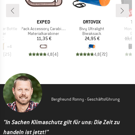
15
Raba
E
MARKE
MARKE
M
L
EXPED
ORTOVOX
T
Artikel
Artikel
Artikel
fier Bottle
Pack Accessory Carabiner
Bivy Ultralight
Money
gruppe
Produktgruppe
Produktgruppe
Pr
lter
Materialkarabiner
Biwaksack
Ge
eis
Preis
Preis
 €
11,35 €
24,95 €
19,9
+
4
,5
(
25
)
4,8
(
4
)
4,8
(
72
)
Bergfreund Ronny - Geschäftsführung
"In Sachen Klimaschutz gilt für uns: Die Zeit zu
handeln ist jetzt!"