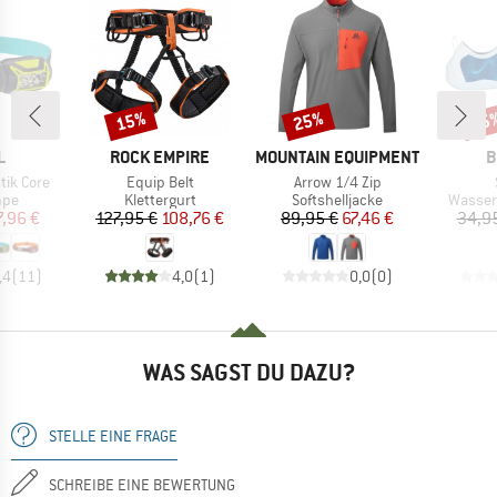
15%
25%
25
Rabatt
Rabatt
Raba
E
MARKE
MARKE
M
L
ROCK EMPIRE
MOUNTAIN EQUIPMENT
B
Artikel
Artikel
tik Core
Equip Belt
Arrow 1/4 Zip
gruppe
Produktgruppe
Produktgruppe
Produk
mpe
Klettergurt
Softshelljacke
Wasser
eis
duzierter Preis
Preis
reduzierter Preis
Preis
reduzierter Preis
7,96 €
127,95 €
108,76 €
89,95 €
67,46 €
34,9
,4
(
11
)
4,0
(
1
)
0,0
(
0
)
WAS SAGST DU DAZU?
STELLE EINE FRAGE
SCHREIBE EINE BEWERTUNG