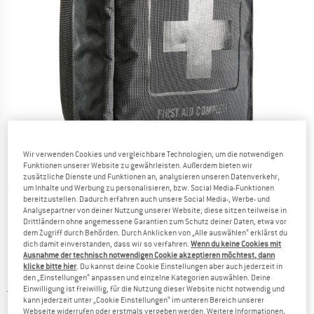
Wir verwenden Cookies und vergleichbare Technologien, um die notwendigen
Funktionen unserer Website zu gewährleisten. Außerdem bieten wir
zusätzliche Dienste und Funktionen an, analysieren unseren Datenverkehr,
um Inhalte und Werbung zu personalisieren, bzw. Social Media-Funktionen
Detailansichten
bereitzustellen. Dadurch erfahren auch unsere Social Media-, Werbe- und
Analysepartner von deiner Nutzung unserer Website; diese sitzen teilweise in
Drittländern ohne angemessene Garantien zum Schutz deiner Daten, etwa vor
dem Zugriff durch Behörden. Durch Anklicken von „Alle auswählen“ erklärst du
dich damit einverstanden, dass wir so verfahren.
Wenn du keine Cookies mit
Ausnahme der technisch notwendigen Cookie akzeptieren möchtest, dann
klicke bitte hier
. Du kannst deine Cookie Einstellungen aber auch jederzeit in
Preis:
74,95
€
inkl. MwSt.
den „Einstellungen“ anpassen und einzelne Kategorien auswählen. Deine
Einwilligung ist freiwillig, für die Nutzung dieser Website nicht notwendig und
Deutschland. Informationen zu den Ver
Versandkostenfrei
(DE)
kann jederzeit unter „Cookie Einstellungen“ im unteren Bereich unserer
Webseite widerrufen oder erstmals vergeben werden. Weitere Informationen,