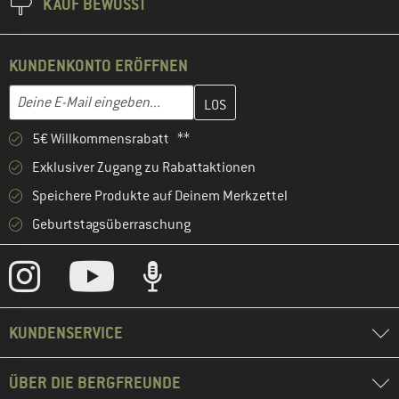
KAUF BEWUSST
KUNDENKONTO ERÖFFNEN
Gib hier deine E-Mail-Adresse ein und erstelle im nächsten Schri
E-Mail-Adresse
5€ Willkommensrabatt **
Exklusiver Zugang zu Rabattaktionen
Speichere Produkte auf Deinem Merkzettel
Geburtstagsüberraschung
KUNDENSERVICE
ÜBER DIE BERGFREUNDE