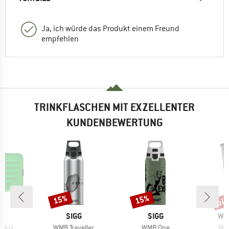
Ja, ich würde das Produkt einem Freund
empfehlen
TRINKFLASCHEN MIT EXZELLENTER
KUNDENBEWERTUNG
bis
15%
15%
Rabatt
Rabatt
Raba
KE
MARKE
MARKE
MA
SIGG
SIGG
WY
Artikel
Artikel
Arti
 Plus
WMB Traveller
WMB One
Wyl