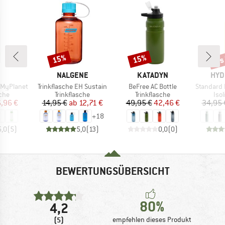
bis
15%
15%
Rabatt
Rabatt
Raba
KE
MARKE
MARKE
MAR
NALGENE
KATADYN
HYD
Artikel
Artikel
Artikel
e MyPlanet
Trinkflasche EH Sustain
BeFree AC Bottle
Standard Mouth w
gruppe
Produktgruppe
Produktgruppe
Pro
sche
Trinkflasche
Trinkflasche
Isol
eis
duzierter Preis
Preis
reduzierter Preis
Preis
reduzierter Preis
,96 €
14,95 €
ab
12,71 €
49,95 €
42,46 €
34,95 
+
18
5,0
(
5
)
5,0
(
13
)
0,0
(
0
)
BEWERTUNGSÜBERSICHT
80%
4,2
(5)
empfehlen dieses Produkt