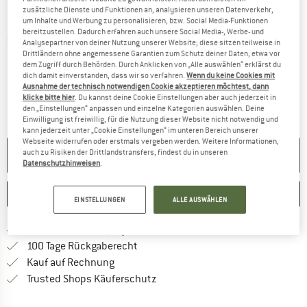
zusätzliche Dienste und Funktionen an, analysieren unseren Datenverkehr,
um Inhalte und Werbung zu personalisieren, bzw. Social Media-Funktionen
bereitzustellen. Dadurch erfahren auch unsere Social Media-, Werbe- und
Detailansichten
Analysepartner von deiner Nutzung unserer Website; diese sitzen teilweise in
Drittländern ohne angemessene Garantien zum Schutz deiner Daten, etwa vor
dem Zugriff durch Behörden. Durch Anklicken von „Alle auswählen“ erklärst du
dich damit einverstanden, dass wir so verfahren.
Wenn du keine Cookies mit
Ausnahme der technisch notwendigen Cookie akzeptieren möchtest, dann
klicke bitte hier
. Du kannst deine Cookie Einstellungen aber auch jederzeit in
den „Einstellungen“ anpassen und einzelne Kategorien auswählen. Deine
Einwilligung ist freiwillig, für die Nutzung dieser Website nicht notwendig und
kann jederzeit unter „Cookie Einstellungen“ im unteren Bereich unserer
Webseite widerrufen oder erstmals vergeben werden. Weitere Informationen,
auch zu Risiken der Drittlandstransfers, findest du in unseren
NICHT MEHR LIEFERBAR
Datenschutzhinweisen
.
MERKEN
VERGLEICHEN
EINSTELLUNGEN
ALLE AUSWÄHLEN
Finde mehr Informationen zu den Versan
Portofrei ab 69 € (DE)
Gehe hier zu den Rückgabe-Richtlinie
100 Tage Rückgaberecht
Finde die Zahlungs-Infos hier! Öffnet sich 
Kauf auf Rechnung
Finde alle Infos hier!
Trusted Shops Käuferschutz