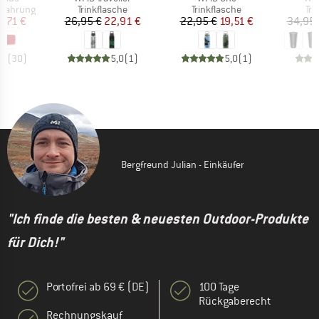
pe
Produktgruppe
Produktgruppe
Pr
wahrung
Trinkflasche
Trinkflasche
Tri
eis
duzierter Preis
Preis
reduzierter Preis
Preis
reduzierter Preis
9,71 €
26,95 €
22,91 €
22,95 €
19,51 €
34,95 
,3
(
30
)
5,0
(
1
)
5,0
(
1
)
Bergfreund Julian - Einkäufer
"Ich finde die besten & neuesten Outdoor-Produkte
für Dich!"
Portofrei ab 69 € (DE)
100 Tage
Rückgaberecht
Rechnungskauf