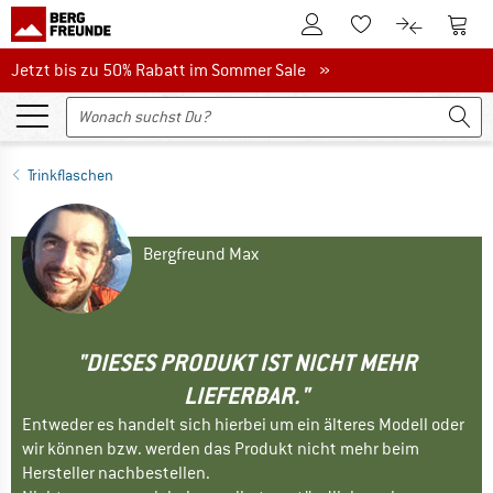
Zum Kundenkonto
Zum 
Zum Merkzettel.
Zum Produk
Jetzt bis zu 50% Rabatt im Sommer Sale
Jetzt bis zu 50% Rabatt im Sommer Sale »
Trinkflaschen
Bergfreund Max
"DIESES PRODUKT IST NICHT MEHR
LIEFERBAR."
Entweder es handelt sich hierbei um ein älteres Modell oder
wir können bzw. werden das Produkt nicht mehr beim
Hersteller nachbestellen.