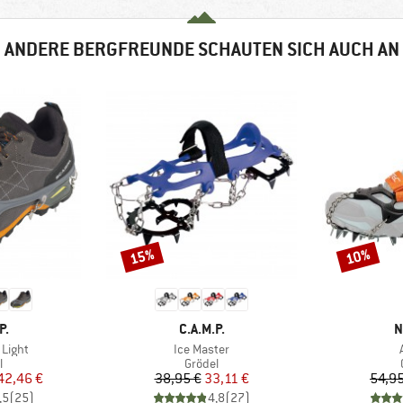
ANDERE BERGFREUNDE SCHAUTEN SICH AUCH AN
15%
10%
Rabatt
Rabatt
E
MARKE
M
P.
C.A.M.P.
N
Artikel
 Light
Ice Master
ktgruppe
Produktgruppe
l
Grödel
eis
duzierter Preis
Preis
reduzierter Preis
42,46 €
38,95 €
33,11 €
54,95
,5
(
25
)
4,8
(
27
)