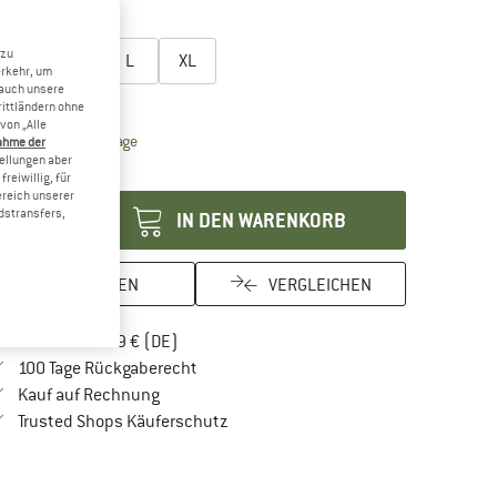
10%
öße wählen:
 zu
S
M
L
XL
erkehr, um
 auch unsere
rößentabelle
rittländern ohne
von „Alle
Der Link öffnet sich in einer Infobox und beinhaltet Lie
eferzeit: 2-4 Werktage
ahme der
tellungen aber
enge:
reiwillig, für
ereich unserer
dstransfers,
IN DEN WARENKORB
MERKEN
VERGLEICHEN
Finde mehr Informationen zu den Versandkos
Portofrei ab 69 € (DE)
Gehe hier zu den Rückgabe-Richtlinien Öf
100 Tage Rückgaberecht
Finde die Zahlungs-Infos hier! Öffnet sich in 
Kauf auf Rechnung
Finde alle Infos hier!
Trusted Shops Käuferschutz