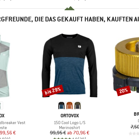
GFREUNDE, DIE DAS GEKAUFT HABEN, KAUFTEN 
bis 29%
20%
Rabatt
Rabatt
M
B
MARKE
OX
ORTOVOX
Artikel
dbreaker Vest
150 Cool Logo L/S
7,50
gruppe
Produktgruppe
este
Merinoshirt
eis
duzierter Preis
Preis
reduzierter Preis
99,56 €
99,95 €
ab
70,96 €