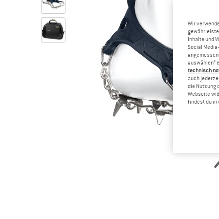
Wir verwende
gewährleiste
Inhalte und 
Social Media-
angemessene 
auswählen“ e
technisch no
auch jederzei
die Nutzung 
Webseite wid
findest du i