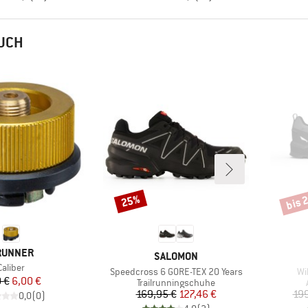
AUCH
bis 
25%
Rabatt
Rabat
ARKE
RUNNER
MARKE
SALOMON
Artikel
Caliber
Artikel
Art
Speedcross 6 GORE-TEX 20 Years
Wi
Preis
reduzierter Preis
 €
6,00 €
Produktgruppe
Trailrunningschuhe
Preis
reduzierter Preis
169,95 €
127,46 €
199
0,0
(
0
)