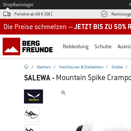
Zum
Shop
Basislager
Portofrei ab 69 € (DE)
Rechnungs
Jetzt bis zu 50% Rabatt im Sommer Sale
Bekleidung
Schuhe
Ausrü
Startseite
/
Klettern
/
Hochtouren & Eisklettern
/
Grödel
/
SALEWA
-
Mountain Spike Crampo