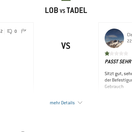
LOB
TADEL
VS
2
0
Cl
22
VS
PASST SEHR
Sitzt gut, seh
der Befestig
Gebrauch
VORTEILE
mehr Details
Sitzen gut
mpfehlen
Guter Grip
Einfach anzu