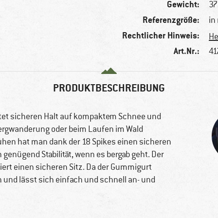
Gewicht:
37
Referenzgröße:
in
Rechtlicher Hinweis:
He
Art.Nr.:
41
PRODUKTBESCHREIBUNG
ietet sicheren Halt auf kompaktem Schnee und
Bergwanderung oder beim Laufen im Wald
uhen hat man dank der 18 Spikes einen sicheren
 genügend Stabilität, wenn es bergab geht. Der
ert einen sicheren Sitz. Da der Gummigurt
n und lässt sich einfach und schnell an- und