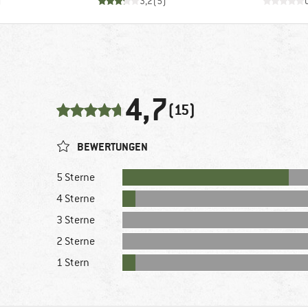
)
3,2
(
5
)
4,7
(15)
BEWERTUNGEN
5 Sterne
4 Sterne
3 Sterne
2 Sterne
1 Stern