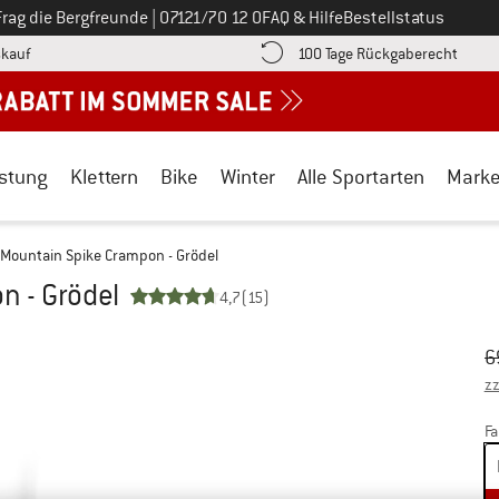
Ruf uns an unter
Frag die Bergfreunde
|
07121/70 12 0
FAQ & Hilfe
Bestellstatus
Finde die Zahlungs-Infos hier! Öffnet sich in einer Infobox
Gehe h
kauf
100 Tage Rückgaberecht
stung
Klettern
Bike
Winter
Alle Sportarten
Mark
Mountain Spike Crampon - Grödel
n - Grödel
4,7
(15)
Ur
Pr
6
zz
Fa