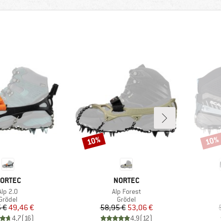
10%
10%
Rabatt
Rabat
ARKE
MARKE
ORTEC
NORTEC
Artikel
Artikel
Alp 2.0
Alp Forest
Produktgruppe
Produktgruppe
Grödel
Grödel
Preis
reduzierter Preis
Preis
reduzierter Preis
 €
49,46 €
58,95 €
53,06 €
4,7
(
16
)
4,9
(
12
)