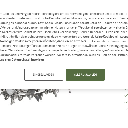
Gr
n Cookies und vergleichbare Technologien, um die notwendigen Funktionen unserer Website
n. Außerdem bieten wir zusätzliche Dienste und Funktionen an, analysieren unseren Datenv
Werbung zu personalisieren, bzw. Social Media-Funktionen bereitzustellen. Dadurch erfahren
G
, Werbe- und Analysepartner von deiner Nutzung unserer Website; diese sitzen teilweise in D
Garantien zum Schutz deiner Daten, etwa vor dem Zugriff durch Behörden. Durch Anklicken 
Li
rklärst du dich damit einverstanden, dass wir so verfahren.
Wenn du keine Cookies mit Ausn
twendigen Cookie akzeptieren möchtest, dann klicke bitte hier
. Du kannst deine Cookie Eins
M
t in den „Einstellungen“ anpassen und einzelne Kategorien auswählen. Deine Einwilligung ist f
dieser Website nicht notwendig und kann jederzeit unter „Cookie Einstellungen“ im unteren B
errufen oder erstmals vergeben werden. Weitere Informationen, auch zu Risiken der Drittlan
n unseren
Datenschutzhinweisen
.
EINSTELLUNGEN
ALLE AUSWÄHLEN