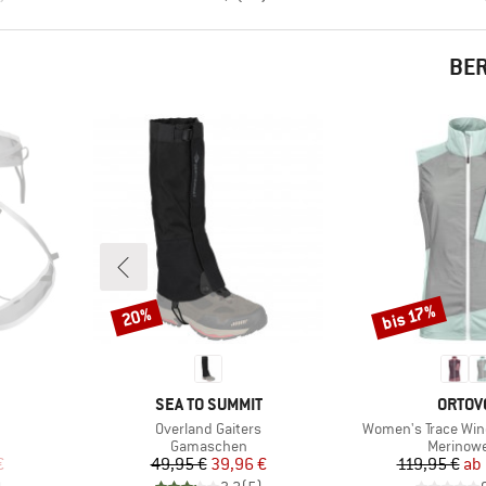
BER
bis 17%
20%
Rabatt
Rabatt
MARKE
MARKE
SEA TO SUMMIT
ORTOV
Artikel
Artikel
Overland Gaiters
Women's Trace Win
pe
Produktgruppe
Produkt
Gamaschen
Merinow
rter Preis
Preis
reduzierter Preis
Pr
re
€
49,95 €
39,96 €
119,95 €
ab