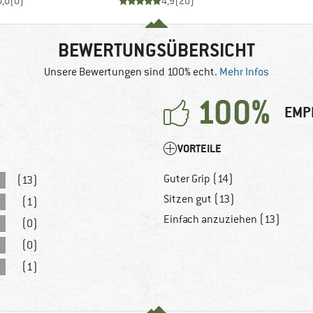
0,0
(
0
)
4,9
(
20
)
BEWERTUNGSÜBERSICHT
Unsere Bewertungen sind 100% echt.
Mehr Infos
100%
EMP
VORTEILE
Guter Grip (14)
(13)
Sitzen gut (13)
(1)
Einfach anzuziehen (13)
(0)
(0)
(1)