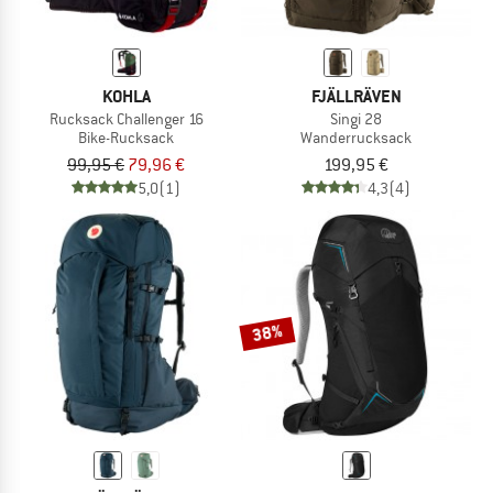
KOHLA
FJÄLLRÄVEN
Rucksack Challenger 16
Singi 28
Bike-Rucksack
Wanderrucksack
99,95 €
79,96 €
199,95 €
5,0
(1)
4,3
(4)
38%