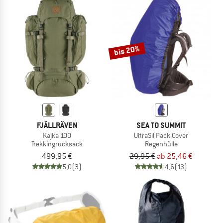
bis 20%
FJÄLLRÄVEN
SEA TO SUMMIT
Kajka 100
UltraSil Pack Cover
Trekkingrucksack
Regenhülle
499,95 €
29,95 €
ab 25,46 €
5,0
(3)
4,6
(13)