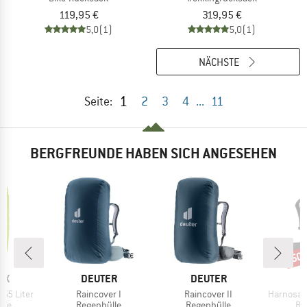
119,95 €
319,95 €
5,0
(1)
5,0
(1)
NÄCHSTE
1
Seite:
2
3
4
...
11
BERGFREUNDE HABEN SICH ANGESEHEN
50
Raba
MARKE
MARKE
OX
DEUTER
DEUTER
Artikel
Artikel
Artikel
-55 Liter
Raincover I
Raincover II
Harnosan
gruppe
Produktgruppe
Produktgruppe
Pr
lle
Regenhülle
Regenhülle
Re