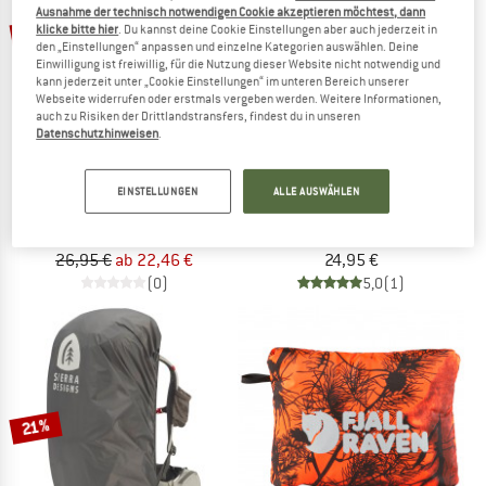
Ausnahme der technisch notwendigen Cookie akzeptieren möchtest, dann
bis 25%
klicke bitte hier
. Du kannst deine Cookie Einstellungen aber auch jederzeit in
den „Einstellungen“ anpassen und einzelne Kategorien auswählen. Deine
Einwilligung ist freiwillig, für die Nutzung dieser Website nicht notwendig und
kann jederzeit unter „Cookie Einstellungen“ im unteren Bereich unserer
Webseite widerrufen oder erstmals vergeben werden. Weitere Informationen,
auch zu Risiken der Drittlandstransfers, findest du in unseren
Datenschutzhinweisen
.
EVOC
FJÄLLRÄVEN
EINSTELLUNGEN
ALLE AUSWÄHLEN
Raincover Sleeve
Kånken Rain Cover Mini
Regenhülle
Regenhülle
26,95 €
ab 22,46 €
24,95 €
(0)
5,0
(1)
21%