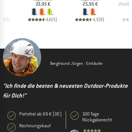
eis
Preis
Preis
 €
23,95 €
25,95 €
29,95 
5,0
(
2
)
4,6
(
5
)
4,5
(
8
)
Bergfreund Jürgen - Einkäufer
"Ich finde die besten & neuesten Outdoor-Produkte
für Dich!"
Portofrei ab 69 € (DE)
100 Tage
Rückgaberecht
Rechnungskauf