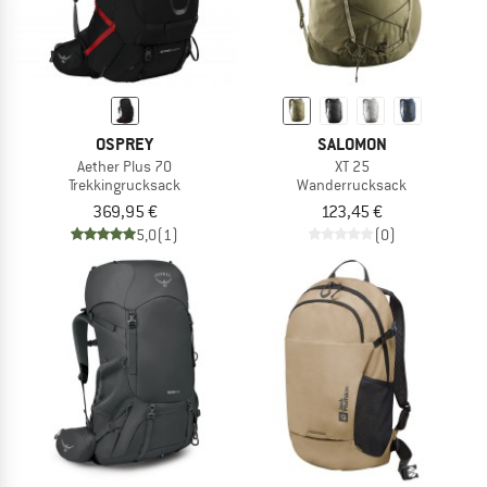
OSPREY
SALOMON
Aether Plus 70
XT 25
Trekkingrucksack
Wanderrucksack
369,95 €
123,45 €
5,0
(1)
(0)