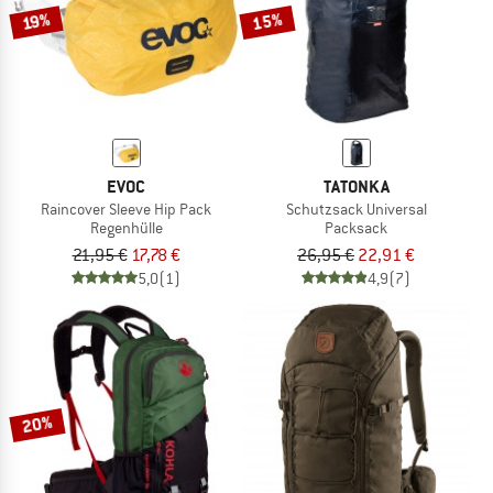
15%
19%
EVOC
TATONKA
Raincover Sleeve Hip Pack
Schutzsack Universal
Regenhülle
Packsack
21,95 €
17,78 €
26,95 €
22,91 €
5,0
(1)
4,9
(7)
20%