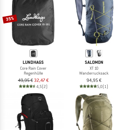
35%
LUNDHAGS
SALOMON
Core Rain Cover
XT 10
Regenhülle
Wanderrucksack
49,95 €
32,47 €
94,95 €
4,5
(2)
5,0
(1)