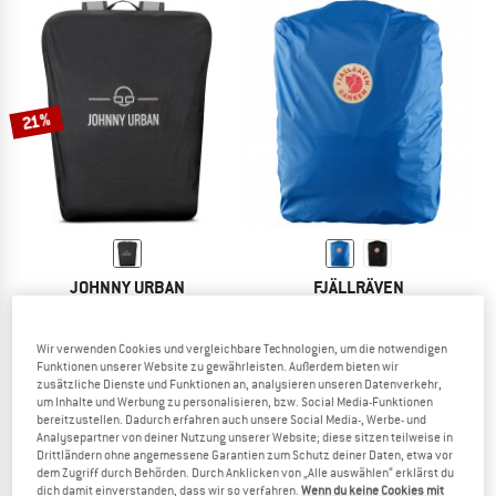
21%
JOHNNY URBAN
FJÄLLRÄVEN
Bo
Kånken Rain Cover
Regenhülle
Regenhülle
Wir verwenden Cookies und vergleichbare Technologien, um die notwendigen
14,95 €
11,81 €
24,95 €
Funktionen unserer Website zu gewährleisten. Außerdem bieten wir
(0)
4,8
(6)
zusätzliche Dienste und Funktionen an, analysieren unseren Datenverkehr,
um Inhalte und Werbung zu personalisieren, bzw. Social Media-Funktionen
bereitzustellen. Dadurch erfahren auch unsere Social Media-, Werbe- und
Analysepartner von deiner Nutzung unserer Website; diese sitzen teilweise in
Drittländern ohne angemessene Garantien zum Schutz deiner Daten, etwa vor
dem Zugriff durch Behörden. Durch Anklicken von „Alle auswählen“ erklärst du
dich damit einverstanden, dass wir so verfahren.
Wenn du keine Cookies mit