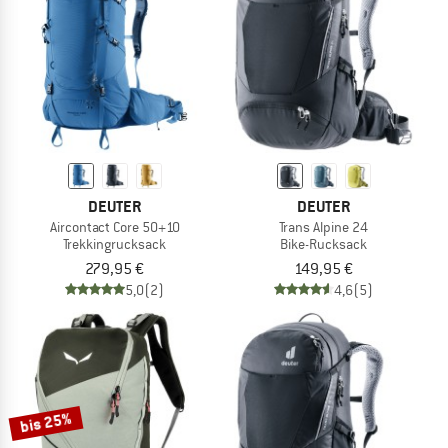
DEUTER
DEUTER
Aircontact Core 50+10
Trans Alpine 24
Trekkingrucksack
Bike-Rucksack
279,95 €
149,95 €
5,0
(2)
4,6
(5)
bis 25%