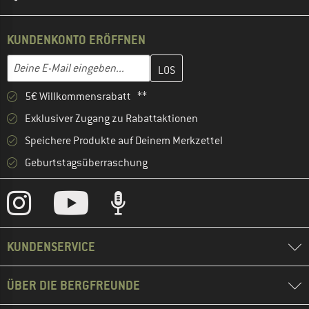
KUNDENKONTO ERÖFFNEN
Gib hier deine E-Mail-Adresse ein und erstelle im nächsten Schri
E-Mail-Adresse
5€ Willkommensrabatt **
Exklusiver Zugang zu Rabattaktionen
Speichere Produkte auf Deinem Merkzettel
Geburtstagsüberraschung
KUNDENSERVICE
ÜBER DIE BERGFREUNDE