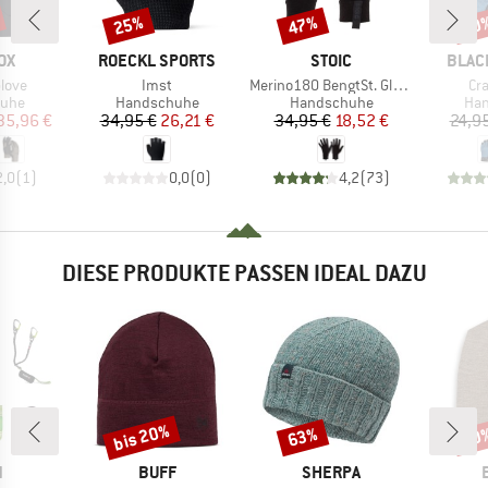
25%
47%
20
Rabatt
Rabatt
Raba
MARKE
MARKE
MARK
OX
ROECKL SPORTS
STOIC
BLAC
Artikel
Artikel
Art
love
Imst
Merino180 BengtSt. Glove
Cr
gruppe
Produktgruppe
Produktgruppe
Pro
uhe
Handschuhe
Handschuhe
Ha
eis
duzierter Preis
Preis
reduzierter Preis
Preis
reduzierter Preis
35,96 €
34,95 €
26,21 €
34,95 €
18,52 €
24,9
2,0
(
1
)
0,0
(
0
)
4,2
(
73
)
DIESE PRODUKTE PASSEN IDEAL DAZU
bis 20%
63%
20
Rabatt
Rabatt
Raba
KE
MARKE
MARKE
N
BUFF
SHERPA