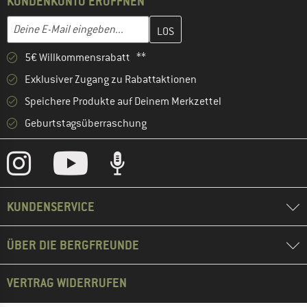
KUNDENKONTO ERÖFFNEN
Gib hier deine E-Mail-Adresse ein und erstelle im nächsten Schri
E-Mail-Adresse
5€ Willkommensrabatt **
Exklusiver Zugang zu Rabattaktionen
Speichere Produkte auf Deinem Merkzettel
Geburtstagsüberraschung
KUNDENSERVICE
ÜBER DIE BERGFREUNDE
VERTRAG WIDERRUFEN