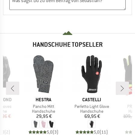
HANDSCHUHE TOPSELLER
40
Raba
MARKE
MARKE
AMOND
HESTRA
CASTELLI
Artikel
Artikel
Artik
Gloves
Pancho Mitt
Perfetto Light Glove
PRC 
gruppe
Produktgruppe
Produktgruppe
Pro
uhe
Handschuhe
Handschuhe
Ha
eis
duzierter Preis
Preis
Preis
,96 €
29,95 €
69,95 €
109,9
5,0
(
2
)
5,0
(
3
)
5,0
(
11
)