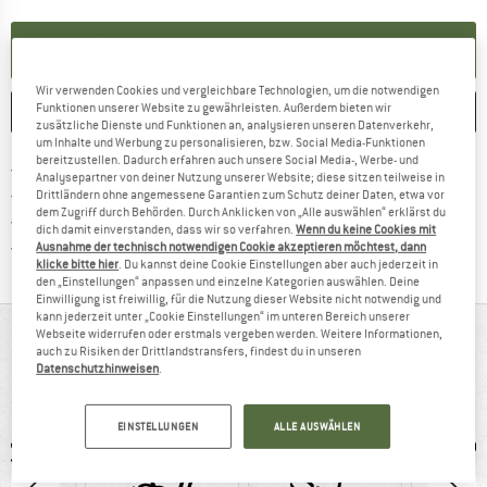
BENACHRICHTIGUNG EINRICHTEN
Wir verwenden Cookies und vergleichbare Technologien, um die notwendigen
Funktionen unserer Website zu gewährleisten. Außerdem bieten wir
MERKEN
VERGLEICHEN
zusätzliche Dienste und Funktionen an, analysieren unseren Datenverkehr,
um Inhalte und Werbung zu personalisieren, bzw. Social Media-Funktionen
bereitzustellen. Dadurch erfahren auch unsere Social Media-, Werbe- und
Finde mehr Informationen zu den Versan
Portofrei ab 69 € (DE)
Analysepartner von deiner Nutzung unserer Website; diese sitzen teilweise in
Gehe hier zu den Rückgabe-Richtlinie
100 Tage Rückgaberecht
Drittländern ohne angemessene Garantien zum Schutz deiner Daten, etwa vor
dem Zugriff durch Behörden. Durch Anklicken von „Alle auswählen“ erklärst du
Finde die Zahlungs-Infos hier! Öffnet sich 
Kauf auf Rechnung
dich damit einverstanden, dass wir so verfahren.
Wenn du keine Cookies mit
Finde alle Infos hier!
Trusted Shops Käuferschutz
Ausnahme der technisch notwendigen Cookie akzeptieren möchtest, dann
klicke bitte hier
. Du kannst deine Cookie Einstellungen aber auch jederzeit in
den „Einstellungen“ anpassen und einzelne Kategorien auswählen. Deine
Einwilligung ist freiwillig, für die Nutzung dieser Website nicht notwendig und
kann jederzeit unter „Cookie Einstellungen“ im unteren Bereich unserer
AUF EINEN BLICK
Webseite widerrufen oder erstmals vergeben werden. Weitere Informationen,
auch zu Risiken der Drittlandstransfers, findest du in unseren
Datenschutzhinweisen
.
Warme Handschuhe mit praktischen Details
EINSTELLUNGEN
ALLE AUSWÄHLEN