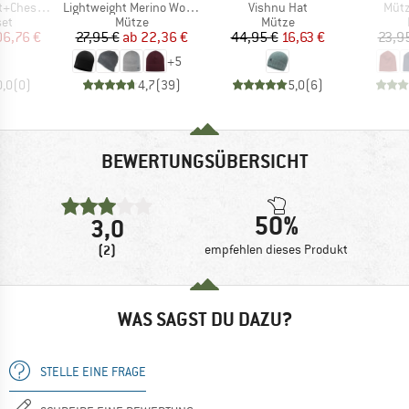
Artikel
Artikel
Artik
Chest Set
Lightweight Merino Wool Hat
Vishnu Hat
Mütz
tgruppe
Produktgruppe
Produktgruppe
set
Mütze
Mütze
eis
duzierter Preis
Preis
reduzierter Preis
Preis
reduzierter Preis
6,76 €
27,95 €
ab
22,36 €
44,95 €
16,63 €
23,9
+
5
0,0
(
0
)
4,7
(
39
)
5,0
(
6
)
BEWERTUNGSÜBERSICHT
50%
3,0
(2)
empfehlen dieses Produkt
WAS SAGST DU DAZU?
STELLE EINE FRAGE