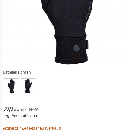
Detailansichten
Preis:
39,95
€
inkl. MwSt.
Informationen zu den Versandkosten. Öffnet sich in ei
zzgl. Versandkosten
Der Link öffnet sich in einer Infobox und 
Artikel zur Zeit leider ausverkauft