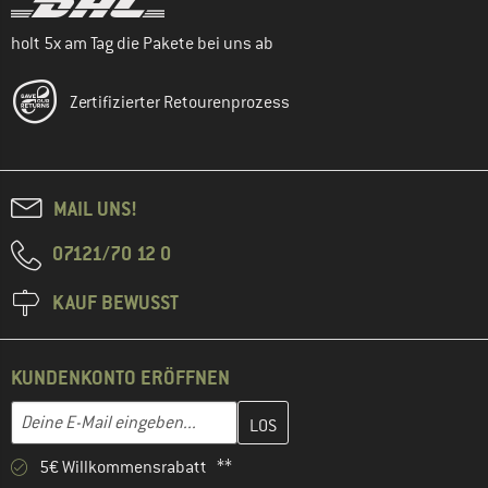
holt 5x am Tag die Pakete bei uns ab
Zertifizierter Retourenprozess
MAIL UNS!
07121/70 12 0
KAUF BEWUSST
KUNDENKONTO ERÖFFNEN
Gib hier deine E-Mail-Adresse ein und erstelle im nächsten Schri
E-Mail-Adresse
5€ Willkommensrabatt **