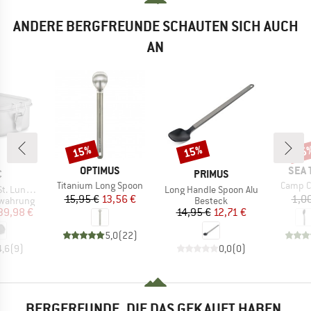
ANDERE BERGFREUNDE SCHAUTEN SICH AUCH
AN
15%
15%
15
Rabatt
Rabatt
Raba
MARKE
MAR
OPTIMUS
SEA 
KE
MARKE
C
PRIMUS
Artikel
Artikel
Titanium Long Spoon
Camp C
Artikel
Lunchbox
Long Handle Spoon Alu
Preis
reduzierter Preis
15,95 €
13,56 €
1,0
pe
Produktgruppe
wahrung
Besteck
eis
duzierter Preis
Preis
reduzierter Preis
39,98 €
14,95 €
12,71 €
5,0
(
22
)
4,6
(
9
)
0,0
(
0
)
BERGFREUNDE, DIE DAS GEKAUFT HABEN,