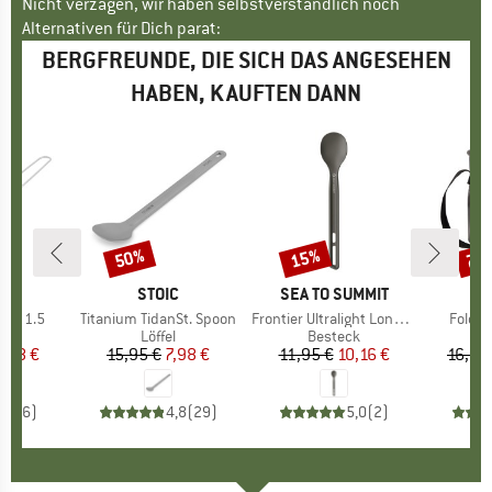
Nicht verzagen, wir haben selbstverständlich noch
Alternativen für Dich parat:
BERGFREUNDE, DIE SICH DAS ANGESEHEN
HABEN, KAUFTEN DANN
50%
15%
75
Rabatt
Rabatt
Raba
KE
C
MARKE
STOIC
MARKE
SEA TO SUMMIT
 Pot 1.5
Artikel
Titanium TidanSt. Spoon
Artikel
Frontier Ultralight Long Handle Spoon
Artikel
Foldin
duktgruppe
Produktgruppe
Löffel
Produktgruppe
Besteck
P
S
eis
duzierter Preis
,48 €
15,95 €
Preis
reduzierter Preis
7,98 €
11,95 €
Preis
reduzierter Preis
10,16 €
16,95
4,8
(
6
)
4,8
(
29
)
5,0
(
2
)