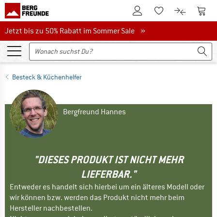
Zum Kundenkonto
Zum 
Zum Merkzettel.
Zum Produk
Jetzt bis zu 50% Rabatt im Sommer Sale
Jetzt bis zu 50% Rabatt im Sommer Sale »
Besteck & Küchenhelfer
Bergfreund Hannes
"DIESES PRODUKT IST NICHT MEHR
LIEFERBAR."
Entweder es handelt sich hierbei um ein älteres Modell oder
wir können bzw. werden das Produkt nicht mehr beim
Hersteller nachbestellen.