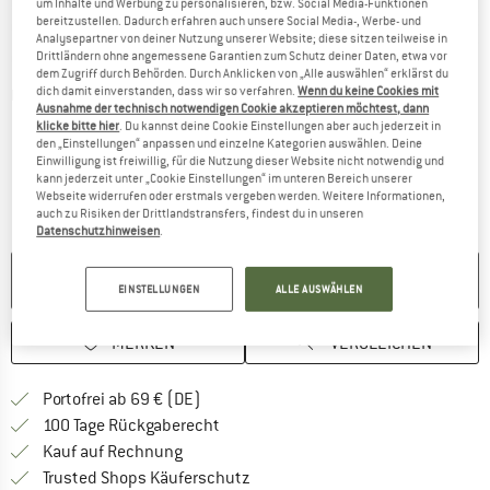
um Inhalte und Werbung zu personalisieren, bzw. Social Media-Funktionen
bereitzustellen. Dadurch erfahren auch unsere Social Media-, Werbe- und
Analysepartner von deiner Nutzung unserer Website; diese sitzen teilweise in
Drittländern ohne angemessene Garantien zum Schutz deiner Daten, etwa vor
dem Zugriff durch Behörden. Durch Anklicken von „Alle auswählen“ erklärst du
dich damit einverstanden, dass wir so verfahren.
Wenn du keine Cookies mit
Detailansichten
Ausnahme der technisch notwendigen Cookie akzeptieren möchtest, dann
klicke bitte hier
. Du kannst deine Cookie Einstellungen aber auch jederzeit in
den „Einstellungen“ anpassen und einzelne Kategorien auswählen. Deine
Einwilligung ist freiwillig, für die Nutzung dieser Website nicht notwendig und
kann jederzeit unter „Cookie Einstellungen“ im unteren Bereich unserer
Webseite widerrufen oder erstmals vergeben werden. Weitere Informationen,
auch zu Risiken der Drittlandstransfers, findest du in unseren
Datenschutzhinweisen
.
NICHT MEHR LIEFERBAR
EINSTELLUNGEN
ALLE AUSWÄHLEN
MERKEN
VERGLEICHEN
Finde mehr Informationen zu den Versan
Portofrei ab 69 € (DE)
Gehe hier zu den Rückgabe-Richtlinie
100 Tage Rückgaberecht
Finde die Zahlungs-Infos hier! Öffnet sich 
Kauf auf Rechnung
Finde alle Infos hier!
Trusted Shops Käuferschutz